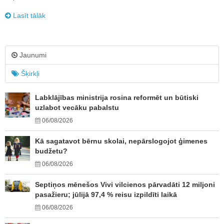
Lasīt tālāk
Jaunumi
Šķirkļi
Labklājības ministrija rosina reformēt un būtiski
uzlabot vecāku pabalstu
06/08/2026
Kā sagatavot bērnu skolai, nepārslogojot ģimenes
budžetu?
06/08/2026
Septiņos mēnešos Vivi vilcienos pārvadāti 12 miljoni
pasažieru; jūlijā 97,4 % reisu izpildīti laikā
06/08/2026