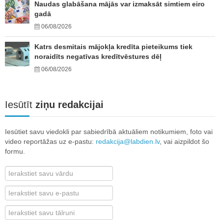
Naudas glabāšana mājās var izmaksāt simtiem eiro
gadā
06/08/2026
Katrs desmitais mājokļa kredīta pieteikums tiek
noraidīts negatīvas kredītvēstures dēļ
06/08/2026
Iesūtīt
ziņu redakcijai
Iesūtiet savu viedokli par sabiedrībā aktuāliem notikumiem, foto vai
video reportāžas uz e-pastu:
redakcija@labdien.lv
, vai aizpildot šo
formu.