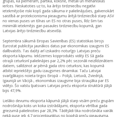
grupās, kā piemēram, pārtika, koksne, metāli un mehāniskās
ierīces. Neskatoties uz to, ka ārējo tirdzniecību negatīvi
ietekmējošie riski kopš gada sākuma ir palielinājušies, galvenokārt
saistībā ar protekcionisma pieaugumu ārējā tirdzniecībā starp ASV
no vienas puses un Ķīnas un ES no otras puses, līdz šim tas
minimāli ietekmējis gan pasaules tirdzniecību kopumā, gan
Latvijas ārējo tirdzniecību atsevišķi.
Septembra sākumā Eiropas Savienības (ES) statistikas birojs
Eurostat publicēja jaunākos datus par ekonomikas izaugsmi ES
dalībvalstīs. Tas daļēji arī izskaidro noturīgo Latvijas preču
eksporta kāpumu. Iekšzemes kopprodukts vidēji ES šā gada
otrajā ceturksnī palielinājies par 2,2% pēc sezonāli neizlīdzinātiem
datiem, salīdzinot ar pērnā gada otro ceturksni, kas kopumā
atbilst iepriekšējo gadu izaugsmes dinamikai. Taču Latvijai
svarīgākajos noieta tirgos Eiropā – Polijā, Lietuvā, Zviedrijā,
Igaunijā un Vācijā-, ekonomikas izaugsme bija straujāka par ES
vidējo. Šo valstu īpatsvars Latvijas preču eksporta struktūrā jūlijā
bijis 47,9%.
Lielāko devumu eksporta kāpumā jūlijā starp visām preču grupām
nodrošināja koks un koka izstrādājumi, eksporta vērtībai gada
griezumā palielinoties par 28,3%. Tādējādi tika nodrošināta vairāk
nekā puse jeb 4,7 procentpunktus no kopējā preču pieauguma.