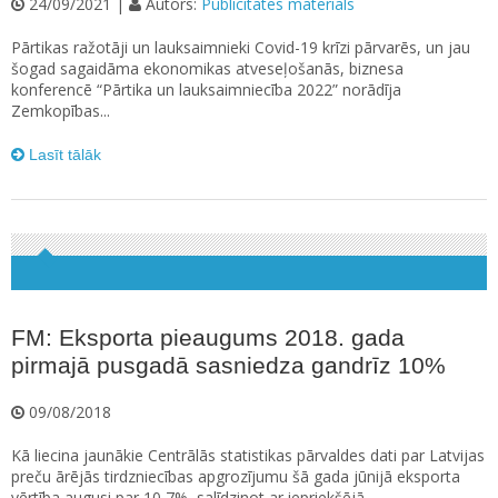
24/09/2021 |
Autors:
Publicitātes materiāls
Pārtikas ražotāji un lauksaimnieki Covid-19 krīzi pārvarēs, un jau
šogad sagaidāma ekonomikas atveseļošanās, biznesa
konferencē “Pārtika un lauksaimniecība 2022” norādīja
Zemkopības...
Lasīt tālāk
FM: Eksporta pieaugums 2018. gada
pirmajā pusgadā sasniedza gandrīz 10%
09/08/2018
Kā liecina jaunākie Centrālās statistikas pārvaldes dati par Latvijas
preču ārējās tirdzniecības apgrozījumu šā gada jūnijā eksporta
vērtība augusi par 10,7%, salīdzinot ar iepriekšējā...