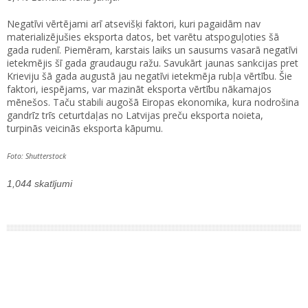
Negatīvi vērtējami arī atsevišķi faktori, kuri pagaidām nav
materializējušies eksporta datos, bet varētu atspoguļoties šā
gada rudenī. Piemēram, karstais laiks un sausums vasarā negatīvi
ietekmējis šī gada graudaugu ražu. Savukārt jaunas sankcijas pret
Krieviju šā gada augustā jau negatīvi ietekmēja rubļa vērtību. Šie
faktori, iespējams, var mazināt eksporta vērtību nākamajos
mēnešos. Taču stabili augošā Eiropas ekonomika, kura nodrošina
gandrīz trīs ceturtdaļas no Latvijas preču eksporta noieta,
turpinās veicinās eksporta kāpumu.
Foto: Shutterstock
1,044 skatījumi