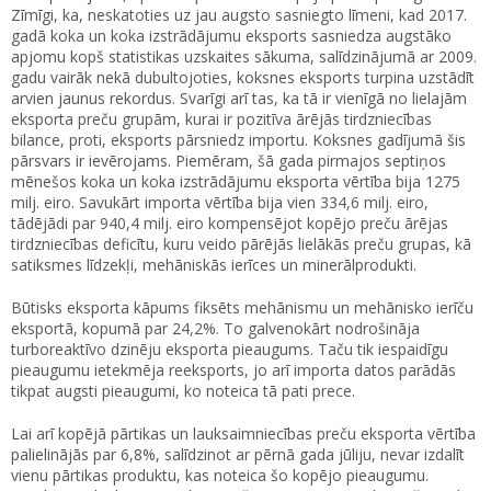
Zīmīgi, ka, neskatoties uz jau augsto sasniegto līmeni, kad 2017.
gadā koka un koka izstrādājumu eksports sasniedza augstāko
apjomu kopš statistikas uzskaites sākuma, salīdzinājumā ar 2009.
gadu vairāk nekā dubultojoties, koksnes eksports turpina uzstādīt
arvien jaunus rekordus. Svarīgi arī tas, ka tā ir vienīgā no lielajām
eksporta preču grupām, kurai ir pozitīva ārējās tirdzniecības
bilance, proti, eksports pārsniedz importu. Koksnes gadījumā šis
pārsvars ir ievērojams. Piemēram, šā gada pirmajos septiņos
mēnešos koka un koka izstrādājumu eksporta vērtība bija 1275
milj. eiro. Savukārt importa vērtība bija vien 334,6 milj. eiro,
tādējādi par 940,4 milj. eiro kompensējot kopējo preču ārējas
tirdzniecības deficītu, kuru veido pārējās lielākās preču grupas, kā
satiksmes līdzekļi, mehāniskās ierīces un minerālprodukti.
Būtisks eksporta kāpums fiksēts mehānismu un mehānisko ierīču
eksportā, kopumā par 24,2%. To galvenokārt nodrošināja
turboreaktīvo dzinēju eksporta pieaugums. Taču tik iespaidīgu
pieaugumu ietekmēja reeksports, jo arī importa datos parādās
tikpat augsti pieaugumi, ko noteica tā pati prece.
Lai arī kopējā pārtikas un lauksaimniecības preču eksporta vērtība
palielinājās par 6,8%, salīdzinot ar pērnā gada jūliju, nevar izdalīt
vienu pārtikas produktu, kas noteica šo kopējo pieaugumu.