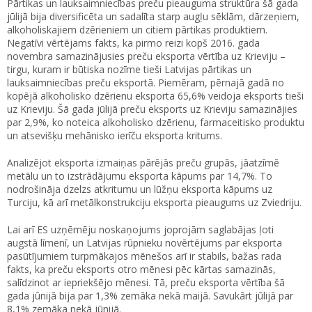
Pārtikas un lauksaimniecības preču pieauguma struktūra šā gada
jūlijā bija diversificēta un sadalīta starp augļu sēklām, dārzeņiem,
alkoholiskajiem dzērieniem un citiem pārtikas produktiem.
Negatīvi vērtējams fakts, ka pirmo reizi kopš 2016. gada
novembra samazinājusies preču eksporta vērtība uz Krieviju –
tirgu, kuram ir būtiska nozīme tieši Latvijas pārtikas un
lauksaimniecības preču eksportā. Piemēram, pērnajā gadā no
kopējā alkoholisko dzērienu eksporta 65,6% veidoja eksports tieši
uz Krieviju. Šā gada jūlijā preču eksports uz Krieviju samazinājies
par 2,9%, ko noteica alkoholisko dzērienu, farmaceitisko produktu
un atsevišķu mehānisko ierīču eksporta kritums.
Analizējot eksporta izmaiņas pārējās preču grupās, jāatzīmē
metālu un to izstrādājumu eksporta kāpums par 14,7%. To
nodrošināja dzelzs atkritumu un lūžņu eksporta kāpums uz
Turciju, kā arī metālkonstrukciju eksporta pieaugums uz Zviedriju.
Lai arī ES uzņēmēju noskaņojums joprojām saglabājas ļoti
augstā līmenī, un Latvijas rūpnieku novērtējums par eksporta
pasūtījumiem turpmākajos mēnešos arī ir stabils, bažas rada
fakts, ka preču eksports otro mēnesi pēc kārtas samazinās,
salīdzinot ar iepriekšējo mēnesi. Tā, preču eksporta vērtība šā
gada jūnijā bija par 1,3% zemāka nekā maijā. Savukārt jūlijā par
8,1% zemāka nekā jūnijā.