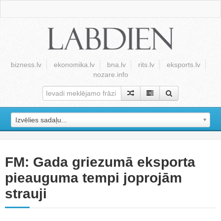
bizness.lv
ekonomika.lv
bna.lv
rits.lv
eksports.lv
nozare.info
Izvēlies sadaļu...
FM: Gada griezumā eksporta
pieauguma tempi joprojām
strauji