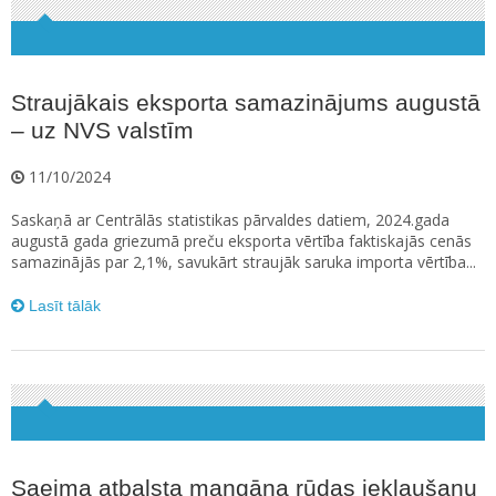
Straujākais eksporta samazinājums augustā
– uz NVS valstīm
11/10/2024
Saskaņā ar Centrālās statistikas pārvaldes datiem, 2024.gada
augustā gada griezumā preču eksporta vērtība faktiskajās cenās
samazinājās par 2,1%, savukārt straujāk saruka importa vērtība...
Lasīt tālāk
Saeima atbalsta mangāna rūdas iekļaušanu