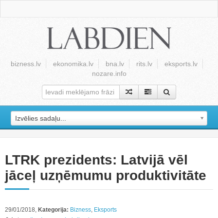
bizness.lv
ekonomika.lv
bna.lv
rits.lv
eksports.lv
nozare.info
Izvēlies sadaļu...
LTRK prezidents: Latvijā vēl
jāceļ uzņēmumu produktivitāte
29/01/2018,
Kategorija:
Bizness
,
Eksports