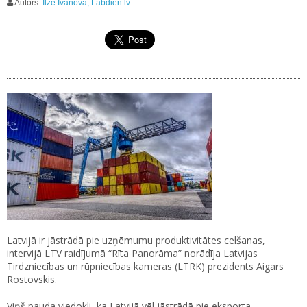
Autors:
Ilze Ivanova, Labdien.lv
Latvijā ir jāstrādā pie uzņēmumu produktivitātes celšanas,
intervijā LTV raidījumā “Rīta Panorāma” norādīja Latvijas
Tirdzniecības un rūpniecības kameras (LTRK) prezidents Aigars
Rostovskis.
Viņš pauda viedokli, ka Latvijā vēl jāstrādā pie eksporta