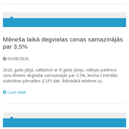
Mēneša laikā degvielas cenas samazinājās
par 3,5%
05/08/2026
2026. gada jūlijā, salīdzinot ar šī gada jūniju, vidējais patēriņa
cenu līmenis degvielai samazinājās par 3,5%, liecina Centrālās
statistikas pārvaldes (CSP) dati. Būtiskākā ietekme uz...
Lasīt tālāk