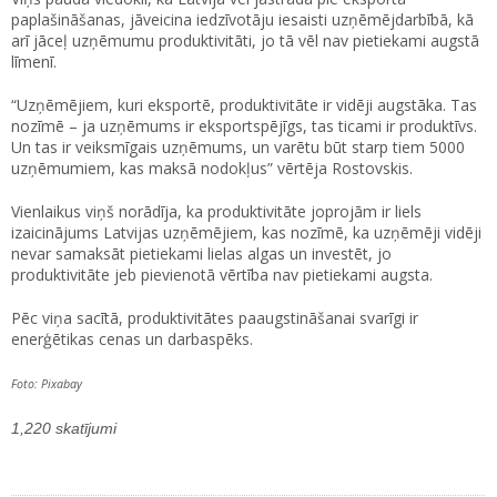
paplašināšanas, jāveicina iedzīvotāju iesaisti uzņēmējdarbībā, kā
arī jāceļ uzņēmumu produktivitāti, jo tā vēl nav pietiekami augstā
līmenī.
“Uzņēmējiem, kuri eksportē, produktivitāte ir vidēji augstāka. Tas
nozīmē – ja uzņēmums ir eksportspējīgs, tas ticami ir produktīvs.
Un tas ir veiksmīgais uzņēmums, un varētu būt starp tiem 5000
uzņēmumiem, kas maksā nodokļus” vērtēja Rostovskis.
Vienlaikus viņš norādīja, ka produktivitāte joprojām ir liels
izaicinājums Latvijas uzņēmējiem, kas nozīmē, ka uzņēmēji vidēji
nevar samaksāt pietiekami lielas algas un investēt, jo
produktivitāte jeb pievienotā vērtība nav pietiekami augsta.
Pēc viņa sacītā, produktivitātes paaugstināšanai svarīgi ir
enerģētikas cenas un darbaspēks.
Foto: Pixabay
1,220 skatījumi