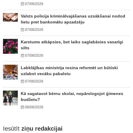
07/08/2026
Valsts policija kriminālvajāšanas uzsākšanai nodod
lietu pret bankomātu apzadzēju
07/08/2026
Karstums atkāpsies, bet laiks saglabāsies vasarīgi
silts
07/08/2026
Labklājības ministrija rosina reformēt un būtiski
uzlabot vecāku pabalstu
07/08/2026
Kā sagatavot bērnu skolai, nepārslogojot ģimenes
budžetu?
06/08/2026
Iesūtīt
ziņu redakcijai