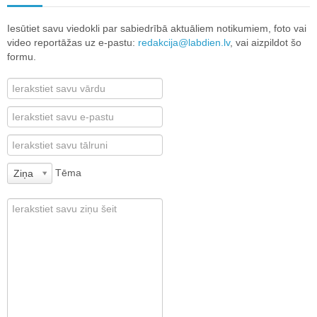
Iesūtiet savu viedokli par sabiedrībā aktuāliem notikumiem, foto vai
video reportāžas uz e-pastu:
redakcija@labdien.lv
, vai aizpildot šo
formu.
Tēma
Ziņa