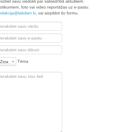
esūtiet savu viedokli par sabiedrībā aktuāliem
otikumiem, foto vai video reportāžas uz e-pastu:
edakcija@labdien.lv
, vai aizpildot šo formu.
Tēma
Ziņa