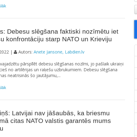
ālāk
s: Debesu slēgšana faktiski nozīmētu iet
šu konfrontāciju starp NATO un Krieviju
2022 |
Autors:
Anete Jansone, Labdien.lv
jadzētu pārspīlēt debesu slēgšanas nozīmi, jo pašlaik ukraiņi
 cieš no artilērijas un raķešu uzbrukumiem. Debesu slēgšana
inas neatrisinās šo jautājumu,...
ālāk
ņš: Latvijai nav jāšaubās, ka briesmu
umā citas NATO valstis garantēs mums
bu