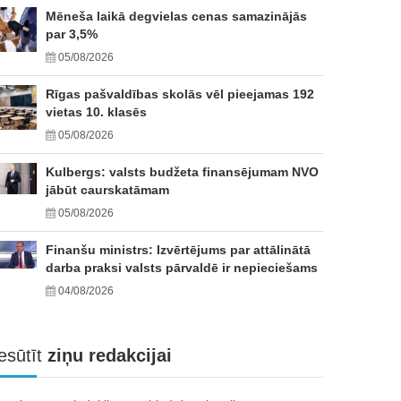
Mēneša laikā degvielas cenas samazinājās
par 3,5%
05/08/2026
Rīgas pašvaldības skolās vēl pieejamas 192
vietas 10. klasēs
05/08/2026
Kulbergs: valsts budžeta finansējumam NVO
jābūt caurskatāmam
05/08/2026
Finanšu ministrs: Izvērtējums par attālinātā
darba praksi valsts pārvaldē ir nepieciešams
04/08/2026
esūtīt
ziņu redakcijai