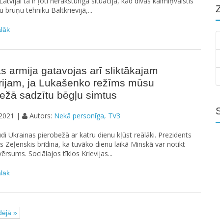
atvijai tā ir ļoti neraksturīga situācija, kad divas kaimiņvalstis
 bruņu tehniku Baltkrievijā,...
ālāk
as armija gatavojas arī sliktākajam
rijam, ja Lukašenko režīms mūsu
ežā sadzītu bēgļu simtus
2021 |
Autors:
Nekā personīga, TV3
di Ukrainas pierobežā ar katru dienu kļūst reālāki. Prezidents
s Zeļenskis brīdina, ka tuvāko dienu laikā Minskā var notikt
ērsums. Sociālajos tīklos Krievijas...
ālāk
ējā »