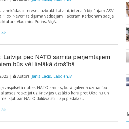
 nav nekādas intereses uzbrukt Latvijai, intervijā bijušajam ASV
la "Fox News" raidījuma vadītājam Takeram Karlsonam sacīja
diktators Vladimirs Putins. Viņš...
ālāk
: Latvijā pēc NATO samitā pieņemtajiem
em būs vēl lielākā drošībā
2023 |
Autors:
Jānis Lācis, Labdien.lv
galvaspilsētā notiek NATO samits, kurā galvenā uzmanība
 alianses reakcijai uz Krievijas uzsākto karu pret Ukrainu un
lmei kļūt par NATO dalībvalsti. Tajā piedalās...
ālāk
I