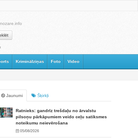
nozare.info
klēt
a
orts
Kriminālziņas
Foto
Video
Jaunumi
Šķirkļi
Ratnieks: gandrīz trešdaļu no ārvalstu
pilsoņu pārkāpumiem veido ceļu satiksmes
noteikumu neievērošana
05/08/2026