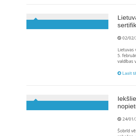
Lietuv
sertif
02/02/
Lietuvas 
5. februā
valdības 
Lasīt t
Iekšli
nopiet
24/01/
Šobrīd vē