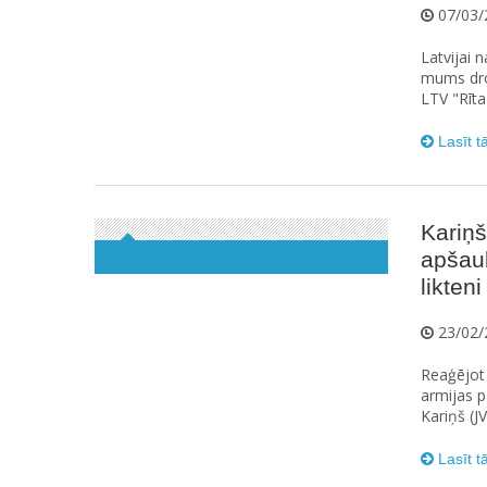
07/03/
Latvijai 
mums dro
LTV "Rīta
Lasīt t
Kariņš
apšaub
likteni
23/02/
Reaģējot 
armijas p
Kariņš (J
Lasīt t