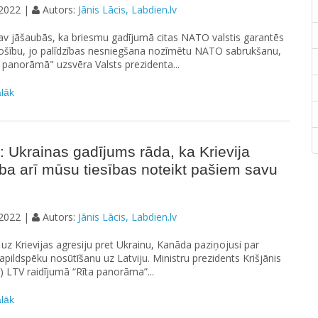
2022 |
Autors:
Jānis Lācis, Labdien.lv
nav jāšaubās, ka briesmu gadījumā citas NATO valstis garantēs
šību, jo palīdzības nesniegšana nozīmētu NATO sabrukšanu,
 panorāmā" uzsvēra Valsts prezidenta...
ālāk
: Ukrainas gadījums rāda, ka Krievija
a arī mūsu tiesības noteikt pašiem savu
2022 |
Autors:
Jānis Lācis, Labdien.lv
uz Krievijas agresiju pret Ukrainu, Kanāda paziņojusi par
apildspēku nosūtīšanu uz Latviju. Ministru prezidents Krišjānis
V) LTV raidījumā “Rīta panorāma”...
ālāk