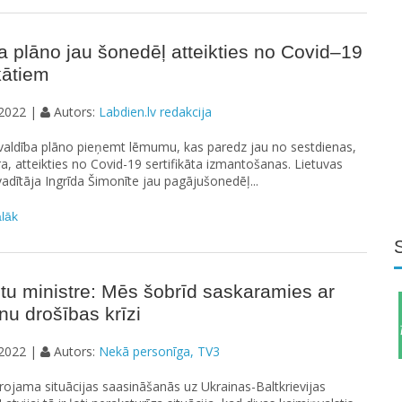
a plāno jau šonedēļ atteikties no Covid–19
ikātiem
2022 |
Autors:
Labdien.lv redakcija
valdība plāno pieņemt lēmumu, kas paredz jau no sestdienas,
ra, atteikties no Covid-19 sertifikāta izmantošanas. Lietuvas
vadītāja Ingrīda Šimonīte jau pagājušonedēļ...
ālāk
etu ministre: Mēs šobrīd saskaramies ar
nu drošības krīzi
2022 |
Autors:
Nekā personīga, TV3
rojama situācijas saasināšanās uz Ukrainas-Baltkrievijas