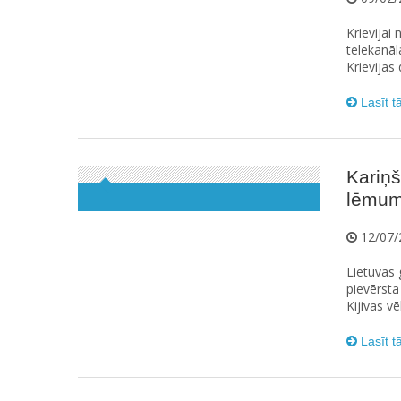
Krievijai
telekanā
Krievijas 
Lasīt t
Kariņš
lēmumi
12/07/
Lietuvas 
pievērsta
Kijivas vē
Lasīt t