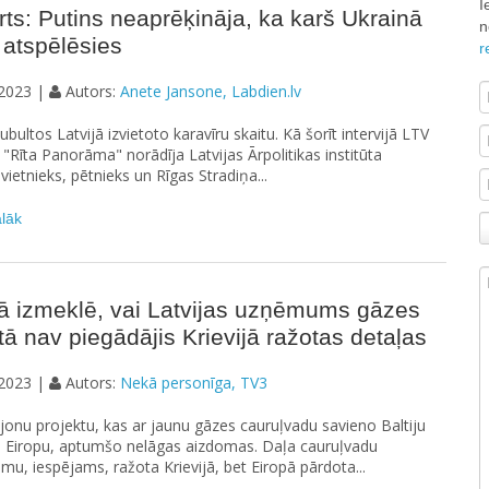
I
ts: Putins neaprēķināja, ka karš Ukrainā
n
 atspēlēsies
r
2023 |
Autors:
Anete Jansone, Labdien.lv
bultos Latvijā izvietoto karavīru skaitu. Kā šorīt intervijā LTV
 "Rīta Panorāma" norādīja Latvijas Ārpolitikas institūta
 vietnieks, pētnieks un Rīgas Stradiņa...
ālāk
ā izmeklē, vai Latvijas uzņēmums gāzes
tā nav piegādājis Krievijā ražotas detaļas
2023 |
Autors:
Nekā personīga, TV3
onu projektu, kas ar jaunu gāzes cauruļvadu savieno Baltiju
o Eiropu, aptumšo nelāgas aizdomas. Daļa cauruļvadu
mu, iespējams, ražota Krievijā, bet Eiropā pārdota...