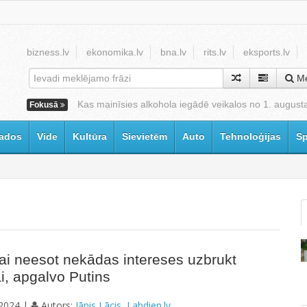
bizness.lv
ekonomika.lv
bna.lv
rits.lv
eksports.lv
Me
Kas mainīsies alkohola iegādē veikalos no 1. august
Fokusā
ados
Vide
Kultūra
Sievietēm
Auto
Tehnoloģijas
Sp
jai neesot nekādas intereses uzbrukt
ai, apgalvo Putins
2024 |
Autors:
Jānis Lācis, Labdien.lv