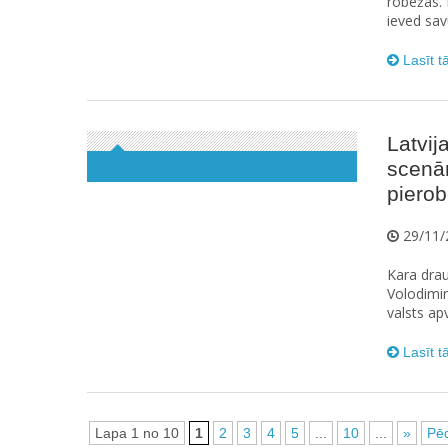
robežas. L
ieved savu
Lasīt t
Latvij
scenā
pierob
29/11/
Kara drau
Volodimir
valsts apv
Lasīt t
Lapa 1 no 10
1
2
3
4
5
...
10
...
»
Pēd