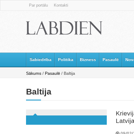
Par portālu
Kontakti
Sabiedrība
Politika
Bizness
Pasaulē
Nov
Sākums
/
Pasaulē
/ Baltija
Baltija
Krievi
Latvij
09/02/