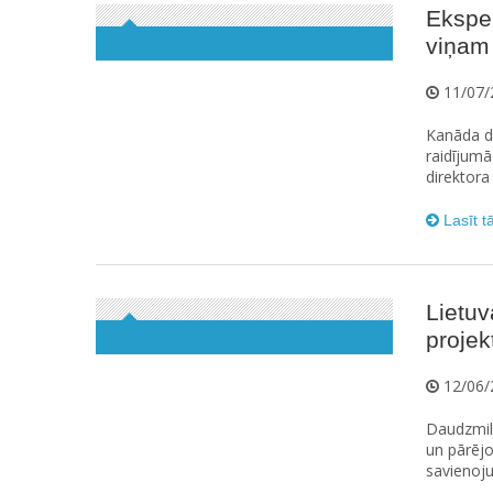
Eksper
viņam
11/07/
Kanāda du
raidījumā
direktora
Lasīt t
Lietuv
projek
12/06/
Daudzmilj
un pārēj
savienoju