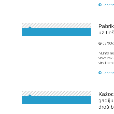
Lasīt t
Pabrik
uz tie
08/03/
Mums neva
visvairāk
virs Ukra
Lasīt t
Kažoci
gadīj
drošī