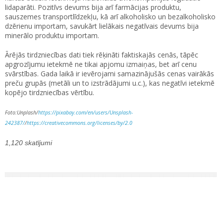
lidaparāti. Pozitīvs devums bija arī farmācijas produktu,
sauszemes transportlīdzekļu, kā arī alkoholisko un bezalkoholisko
dzērienu importam, savukārt lielākais negatīvais devums bija
minerālo produktu importam.
Ārējās tirdzniecības dati tiek rēķināti faktiskajās cenās, tāpēc
apgrozījumu ietekmē ne tikai apjomu izmaiņas, bet arī cenu
svārstības. Gada laikā ir ievērojami samazinājušās cenas vairākās
preču grupās (metāli un to izstrādājumi u.c.), kas negatīvi ietekmē
kopējo tirdzniecības vērtību.
Foto:Unplash/
https://pixabay.com/en/users/Unsplash-
242387/
/
https://creativecommons.org/licenses/by/2.0
1,120 skatījumi