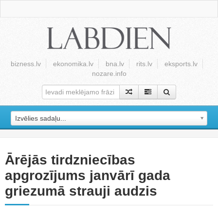
bizness.lv
ekonomika.lv
bna.lv
rits.lv
eksports.lv
nozare.info
Izvēlies sadaļu...
Ārējās tirdzniecības
apgrozījums janvārī gada
griezumā strauji audzis