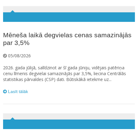
Mēneša laikā degvielas cenas samazinājās
par 3,5%
05/08/2026
2026. gada jūlijā, salīdzinot ar šī gada jūniju, vidējais patēriņa
cenu līmenis degvielai samazinājās par 3,5%, liecina Centrālās
statistikas pārvaldes (CSP) dati. Būtiskākā ietekme uz...
Lasīt tālāk