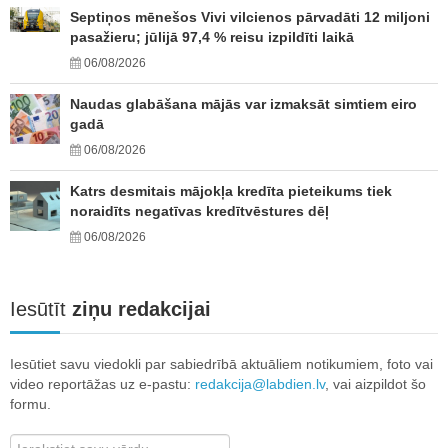
Septiņos mēnešos Vivi vilcienos pārvadāti 12 miljoni
pasažieru; jūlijā 97,4 % reisu izpildīti laikā
06/08/2026
Naudas glabāšana mājās var izmaksāt simtiem eiro
gadā
06/08/2026
Katrs desmitais mājokļa kredīta pieteikums tiek
noraidīts negatīvas kredītvēstures dēļ
06/08/2026
Iesūtīt
ziņu redakcijai
Iesūtiet savu viedokli par sabiedrībā aktuāliem notikumiem, foto vai
video reportāžas uz e-pastu:
redakcija@labdien.lv
, vai aizpildot šo
formu.