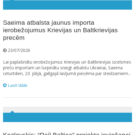
Saeima atbalsta jaunus importa
ierobežojumus Krievijas un Baltkrievijas
precēm
23/07/2026
Lai paplašinātu ierobežojumus Krievijas un Baltkrievijas izcelsmes
preču importam un turpinātu sniegt atbalstu Ukrainai, Saeima
ceturtdien, 23. jūlijā, galīgajā lasījumā pieņēma par steidzamiem...
Lasīt tālāk
Kozlovskis: “Rail Baltica” projekta ieviešanai