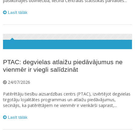
pasliktinājies būvniecībā, liecina Centrālās statistikas pārvaldes...
Lasīt tālāk
PTAC: degvielas atlaižu piedāvājumus ne
vienmēr ir viegli salīdzināt
24/07/2026
Patērētāju tiesību aizsardzības centrs (PTAC), izvērtējot degvielas
tirgotāju lojalitātes programmas un atlaižu piedāvājumus,
secinājis, ka patērētājiem ne vienmēr ir vienkārši saprast,...
Lasīt tālāk