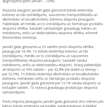
apgrozījuma (pērn janvārī – 7,6%).
Eksporta izaugsmi janvārī gada griezumā būtiski ietekmēja
koksnes un tās izstrādājumu, sauszemes transportlīdzekļu un
alkoholisko un bezalkoholisko dzērienu eksporta pieaugumi.
Palielinājās arī metālu un to izstrādājumu un farmācijas produktu
eksporta vērtība. Savukārt samazinājās graudaugu kultūru un
mehānismu, ierīču un elektroiekārtu eksporta vērtība, informē
Ekonomikas ministrija.
Janvārī gada griezumā uz ES valstīm preču eksporta vērtība
pieauga par 16,4%. To būtiski ietekmēja koksnes un tās
izstrādājumu, metālu un to izstrādājumu un sauszemes
transportlīdzekļu eksporta pieaugums. Savukārt saruka
mehānismu, ierīču un elektroiekārtu eksports. Strauji palielinājās
arī eksports uz NVS valstīm – par 42,8% (tai skaitā uz Krieviju –
par 52,5%). To būtiski ietekmēja alkoholisko un bezalkoholisko
dzērienu, mehānisko ierīču un farmācijas produktu eksporta
pieaugumi. Janvārī gada griezumā par 13,1% saruka eksports uz
trešajām valstīm. To noteica graudaugu produkcijas eksporta
samazinājums.
Preču importa pieaugumu janvārī gada griezumā otro mēnesi pēc
kārtas būtiski ietekmēja nacionālās aviokompānijas iegādātie