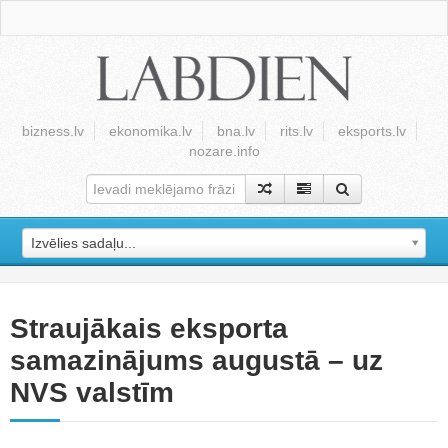
bizness.lv
ekonomika.lv
bna.lv
rits.lv
eksports.lv
nozare.info
Izvēlies sadaļu...
Straujākais eksporta
samazinājums augustā – uz
NVS valstīm