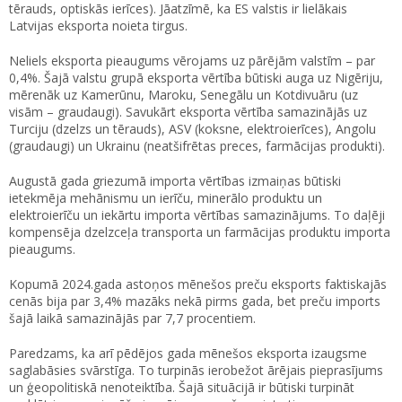
tērauds, optiskās ierīces). Jāatzīmē, ka ES valstis ir lielākais
Latvijas eksporta noieta tirgus.
Neliels eksporta pieaugums vērojams uz pārējām valstīm – par
0,4%. Šajā valstu grupā eksporta vērtība būtiski auga uz Nigēriju,
mērenāk uz Kamerūnu, Maroku, Senegālu un Kotdivuāru (uz
visām – graudaugi). Savukārt eksporta vērtība samazinājās uz
Turciju (dzelzs un tērauds), ASV (koksne, elektroierīces), Angolu
(graudaugi) un Ukrainu (neatšifrētas preces, farmācijas produkti).
Augustā gada griezumā importa vērtības izmaiņas būtiski
ietekmēja mehānismu un ierīču, minerālo produktu un
elektroierīču un iekārtu importa vērtības samazinājums. To daļēji
kompensēja dzelzceļa transporta un farmācijas produktu importa
pieaugums.
Kopumā 2024.gada astoņos mēnešos preču eksports faktiskajās
cenās bija par 3,4% mazāks nekā pirms gada, bet preču imports
šajā laikā samazinājās par 7,7 procentiem.
Paredzams, ka arī pēdējos gada mēnešos eksporta izaugsme
saglabāsies svārstīga. To turpinās ierobežot ārējais pieprasījums
un ģeopolitiskā nenoteiktība. Šajā situācijā ir būtiski turpināt