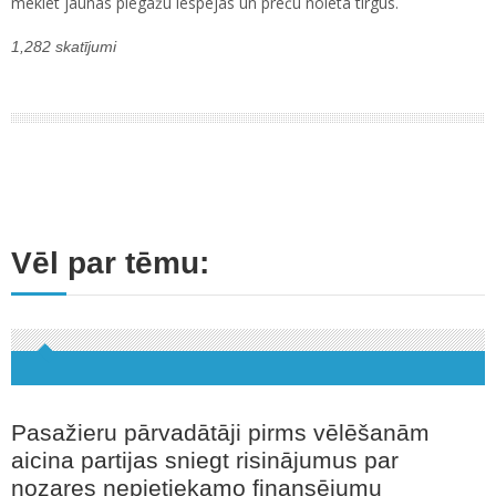
meklēt jaunas piegāžu iespējas un preču noieta tirgus.
1,282 skatījumi
Vēl par tēmu:
Pasažieru pārvadātāji pirms vēlēšanām
aicina partijas sniegt risinājumus par
nozares nepietiekamo finansējumu