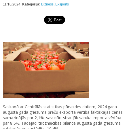
11/10/2024,
Kategorija:
Bizness
,
Eksports
Saskaņā ar Centrālās statistikas pārvaldes datiem, 2024.gada
augustā gada griezumā preču eksporta vērtība faktiskajās cenās
samazinājās par 2,1%, savukārt straujāk saruka importa vērtība –
par 8,5%. Tādējādi tirdzniecības bilance augustā gada griezumā
uzlabojās un sastādīja -10,4%.