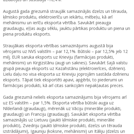
Augustā gada griezumā straujāk samazinājās dzelzs un tērauda,
ķīmisko produktu, elektroierīču un iekārtu, mēbeļu, kā arī
mehānismu un ierīču eksporta vērtība. Savukārt pieauga
graudaugu, eļļas augu sēklu, jauktu pārtikas produktu un piena un
piena produktu eksports.
Straujākais eksporta vērtības samazinājums augustā bija
vērojams uz NVS valstīm – par 12,1%. Būtiski – par 12,5% jeb 12
milj. EUR saruka eksports uz Krieviju (farmācijas produkti,
mehānismi) un Kirgizstānu (augi un saknes). Savukārt šajā valstu
grupā pieauga eksports uz Kazahstānu (elektroierīces, dzērieni).
Lielu daļu no visa eksporta uz Krieviju joprojām sastāda dzērienu
eksports. Tāpat tiek eksportēti apavi, apģērbi, to piederumi un
farmācijas produkti, kā arī citas sankcijām nepakļautas preces.
Gada griezumā neliels eksporta samazinājums bija vērojams arī
uz ES valstīm – par 1,5%. Eksporta vērtība būtiski auga uz
Nīderlandi (graudaugi), mērenāk uz Vāciju (minerālie produkti,
graudaugi) un Franciju (graudaugi). Savukārt eksporta vērtība
samazinājās uz Lietuvu (jaukti ķīmiskie produkti, minerālie
produkti), Zviedriju (jaukti ķīmiskie produkti, dzelzs un tērauda
izstrādājumi), Igauniju (koksne, mehānismi) un Itāliju (dzelzs un