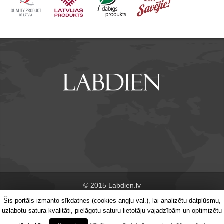
© 2015 Labdien.lv
Šis portāls izmanto sīkdatnes (cookies angļu val.), lai analizētu datplūsmu,
Par portālu
Kontakti
uzlabotu satura kvalitāti, pielāgotu saturu lietotāju vajadzībām un optimizētu