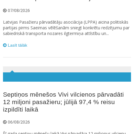
07/08/2026
Latvijas Pasažieru pārvadātāju asociācija (LPPA) aicina politiskās
partijas pirms Saeimas vēlēšanām sniegt konkrētu redzējumu par
sabiedriskā transporta nozares ilgtermiņa attīstību un...
Lasīt tālāk
Septiņos mēnešos Vivi vilcienos pārvadāti
12 miljoni pasažieru; jūlijā 97,4 % reisu
izpildīti laikā
06/08/2026
Šī gada septiņu mēnešu laikā Vivi pārvadāja 12 miljonus vilcienu