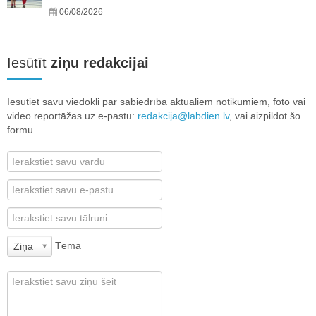
06/08/2026
Iesūtīt
ziņu redakcijai
Iesūtiet savu viedokli par sabiedrībā aktuāliem notikumiem, foto vai
video reportāžas uz e-pastu:
redakcija@labdien.lv
, vai aizpildot šo
formu.
Tēma
Ziņa