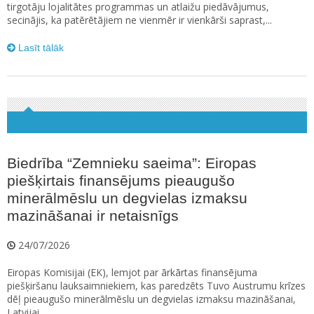
tirgotāju lojalitātes programmas un atlaižu piedāvājumus,
secinājis, ka patērētājiem ne vienmēr ir vienkārši saprast,...
Lasīt tālāk
Biedrība “Zemnieku saeima”: Eiropas
piešķirtais finansējums pieaugušo
minerālmēslu un degvielas izmaksu
mazināšanai ir netaisnīgs
24/07/2026
Eiropas Komisijai (EK), lemjot par ārkārtas finansējuma
piešķiršanu lauksaimniekiem, kas paredzēts Tuvo Austrumu krīzes
dēļ pieaugušo minerālmēslu un degvielas izmaksu mazināšanai,
Latvijai...