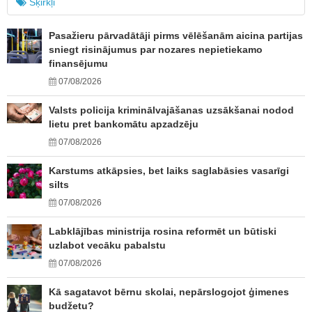
Šķirkļi
Pasažieru pārvadātāji pirms vēlēšanām aicina partijas
sniegt risinājumus par nozares nepietiekamo
finansējumu
07/08/2026
Valsts policija kriminālvajāšanas uzsākšanai nodod
lietu pret bankomātu apzadzēju
07/08/2026
Karstums atkāpsies, bet laiks saglabāsies vasarīgi
silts
07/08/2026
Labklājības ministrija rosina reformēt un būtiski
uzlabot vecāku pabalstu
07/08/2026
Kā sagatavot bērnu skolai, nepārslogojot ģimenes
budžetu?