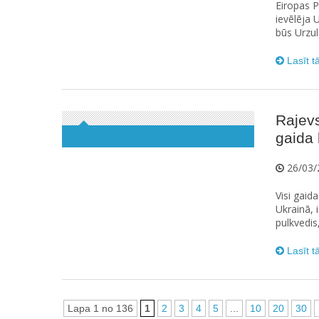
Eiropas P
ievēlēja 
būs Urzul
Lasīt t
Rajevs
gaida 
26/03/
Visi gaid
Ukrainā, 
pulkvedis
Lasīt t
Lapa 1 no 136
1
2
3
4
5
...
10
20
30