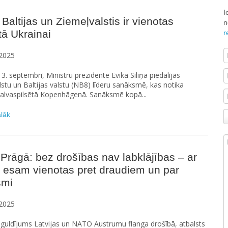
I
: Baltijas un Ziemeļvalstis ir vienotas
n
tā Ukrainai
r
2025
 3. septembrī, Ministru prezidente Evika Siliņa piedalījās
stu un Baltijas valstu (NB8) līderu sanāksmē, kas notika
galvaspilsētā Kopenhāgenā. Sanāksmē kopā...
ālāk
Prāgā: bez drošības nav labklājības – ar
 esam vienotas pret draudiem un par
smi
2025
eguldījums Latvijas un NATO Austrumu flanga drošībā, atbalsts