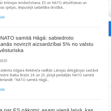
un Krievijas ierobežošana, ES un NATO atturēšanas un
bas spējas, divpusējā sadarbība drošībā...
ālāk
 NATO samitā Hāgā: sabiedroto
anās novirzīt aizsardzībai 5% no valstu
 vēsturiska
2025
ezidenta Edgara Rinkēviča vadītās Latvijas delegācijas sastāvā
inistre Baiba Braže 24. un 25. jūnijā piedalījās NATO samitā
derlandē. ”NATO samitā Hāgā...
ālāk
a par ES nākotni: esam vienā laivā, kas