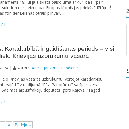
arlaments 18. jūlijā aizklātā balsojumā ar 401 balsi “par”
Ursulu fon der Leienu par Eiropas Komisijas priekšsēdētāju. Šis
as fon der Leienas otrais pilnvaru...
ālāk
: Karadarbībā ir gaidīšanas periods – visi
lielo Krievijas uzbrukumu vasarā
2024 |
Autors:
Anete Jansone, Labdien.lv
a lielo Krievijas vasaras uzbrukumu, vērtējot karadarbību
intervijā LTV raidījumā "Rīta Panorāma" sacīja rezerves
, Saeimas ārpusfrakciju deputāts Igors Rajevs. "Tagad...
ālāk
...
»
Pēdējā »