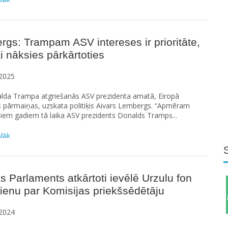
gs: Trampam ASV intereses ir prioritāte,
i nāksies pārkārtoties
2025
lda Trampa atgriešanās ASV prezidenta amatā, Eiropā
 pārmaiņas, uzskata politiķis Aivars Lembergs. “Apmēram
iem gadiem tā laika ASV prezidents Donalds Tramps...
ālāk
s Parlaments atkārtoti ievēlē Urzulu fon
ienu par Komisijas priekšsēdētāju
2024