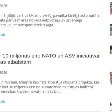
2026
n, 9. jūlijā, ceļā uz Ukrainu svinīgi pavadīta kārtējā automašīna,
dāta par Valmieras novada iedzīvotāju un uzņēmēju
m. Jau rīt transportlīdzeklis Rīgā...
ālāk
r 10 miljonus eiro NATO un ASV iniciatīvai
nas atbalstam
2026
17. februārī, Ministru kabinets atbalstīja rīkojuma projektu, kas
ešķirt 10 miljonus eiro no Aizsardzības ministrijas budžeta
merikas Savienoto Valstu iniciatīvai...
ālāk
I