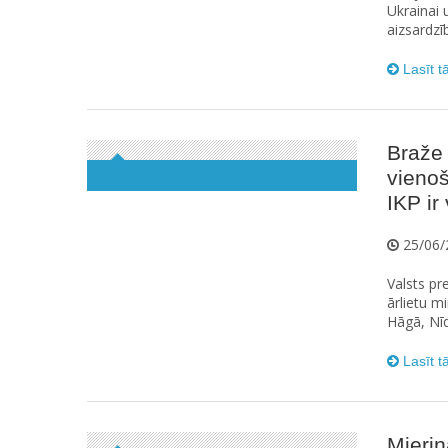
Ukrainai 
aizsardzī
Lasīt t
Braže
vienoš
IKP ir
25/06/
Valsts pr
ārlietu m
Hāgā, Nī
Lasīt t
Mieriņ