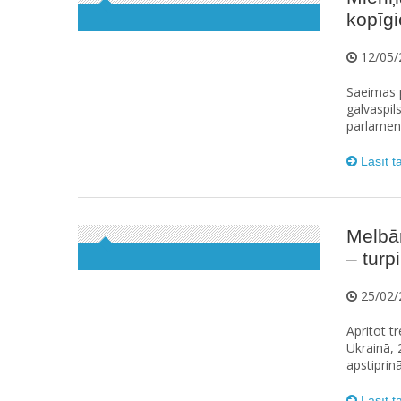
kopīgi
12/05/
Saeimas p
galvaspil
parlament
Lasīt t
Melbār
– turp
25/02/
Apritot t
Ukrainā, 
apstiprinā
Lasīt t