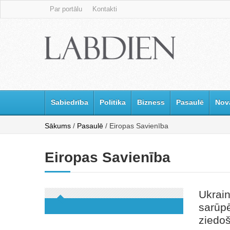
Par portālu
Kontakti
Sabiedrība
Politika
Bizness
Pasaulē
Nov
Sākums
/
Pasaulē
/ Eiropas Savienība
Eiropas Savienība
Ukrain
sarūpē
ziedoš