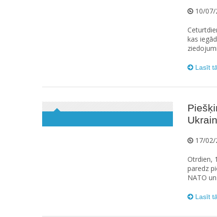
10/07/
Ceturtdie
kas iegā
ziedojumie
Lasīt t
Piešķi
Ukrai
17/02/
Otrdien, 
paredz pi
NATO un A
Lasīt t