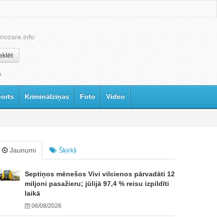
nozare.info
klēt
a
orts
Kriminālziņas
Foto
Video
Jaunumi
Šķirkļi
Septiņos mēnešos Vivi vilcienos pārvadāti 12
miljoni pasažieru; jūlijā 97,4 % reisu izpildīti
laikā
06/08/2026