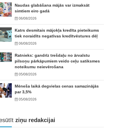
Naudas glabāšana mājās var izmaksāt
simtiem eiro gadā
06/08/2026
Katrs desmitais mājokļa kredīta pieteikums
tiek noraidīts negatīvas kredītvēstures dēļ
06/08/2026
Ratnieks: gandrīz trešdaļu no ārvalstu
pilsoņu pārkāpumiem veido ceļu satiksmes
noteikumu neievērošana
05/08/2026
Mēneša laikā degvielas cenas samazinājās
par 3,5%
05/08/2026
esūtīt
ziņu redakcijai