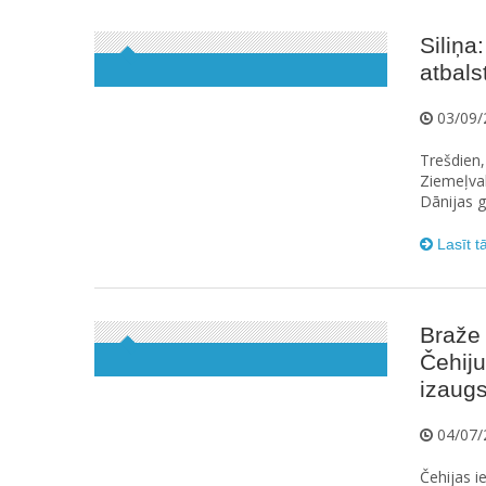
Siliņa
atbals
03/09/
Trešdien,
Ziemeļval
Dānijas 
Lasīt t
Braže 
Čehiju
izaug
04/07/
Čehijas i