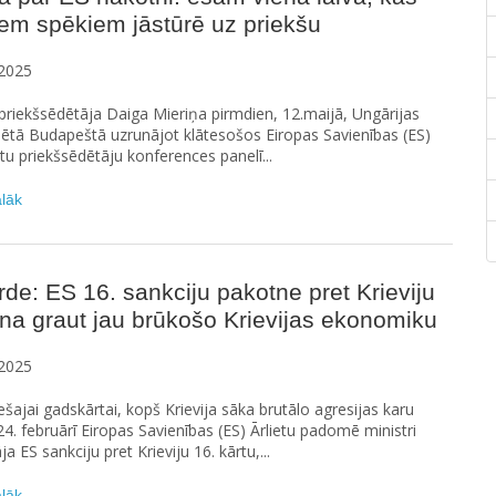
em spēkiem jāstūrē uz priekšu
2025
riekšsēdētāja Daiga Mieriņa pirmdien, 12.maijā, Ungārijas
sētā Budapeštā uzrunājot klātesošos Eiropas Savienības (ES)
u priekšsēdētāju konferences panelī...
ālāk
de: ES 16. sankciju pakotne pret Krieviju
ina graut jau brūkošo Krievijas ekonomiku
2025
rešajai gadskārtai, kopš Krievija sāka brutālo agresijas karu
24. februārī Eiropas Savienības (ES) Ārlietu padomē ministri
ja ES sankciju pret Krieviju 16. kārtu,...
ālāk