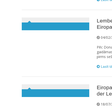
Lember
Eiropa
04/02/
Pēc Dona
gaidāmas
pirms seš
Lasīt t
Eiropa
der Le
18/07/