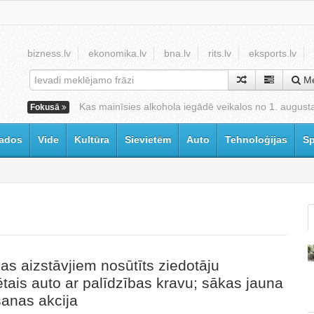
bizness.lv
ekonomika.lv
bna.lv
rits.lv
eksports.lv
Me
Kas mainīsies alkohola iegādē veikalos no 1. august
Fokusā
ados
Vide
Kultūra
Sievietēm
Auto
Tehnoloģijas
Sp
as aizstāvjiem nosūtīts ziedotāju
tais auto ar palīdzības kravu; sākas jauna
anas akcija