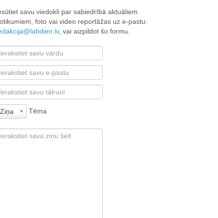
esūtiet savu viedokli par sabiedrībā aktuāliem
otikumiem, foto vai video reportāžas uz e-pastu:
edakcija@labdien.lv
, vai aizpildot šo formu.
Tēma
Ziņa