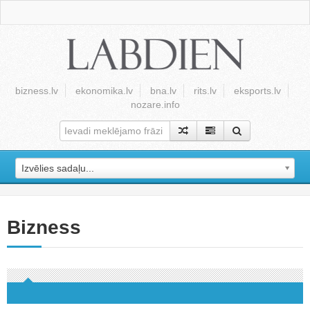
bizness.lv
ekonomika.lv
bna.lv
rits.lv
eksports.lv
nozare.info
Izvēlies sadaļu...
Bizness