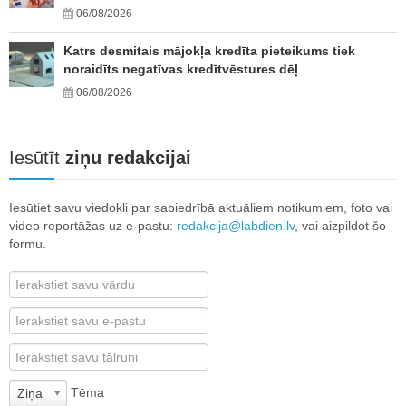
06/08/2026
Katrs desmitais mājokļa kredīta pieteikums tiek
noraidīts negatīvas kredītvēstures dēļ
06/08/2026
Iesūtīt
ziņu redakcijai
Iesūtiet savu viedokli par sabiedrībā aktuāliem notikumiem, foto vai
video reportāžas uz e-pastu:
redakcija@labdien.lv
, vai aizpildot šo
formu.
Tēma
Ziņa