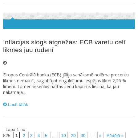
Inflācijas slogs atgriežas: ECB varētu celt
likmes jau rudenī
Eiropas Centrālā banka (ECB) jūlija sanāksmē nolēma procentu
likmes nemainīt, saglabājot noguldījumu iespējas likmi 2,25 %
līmenī. Tomēr nesenais naftas cenu kāpums liecina, ka jau
nākamajā...
Lasīt tālāk
Lapa 1 no
825
1
2
3
4
5
...
10
20
30
...
»
Pēdējā »