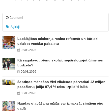
Jaunumi
Šķirkļi
Labklājības ministrija rosina reformēt un būtiski
uzlabot vecāku pabalstu
06/08/2026
Kā sagatavot bērnu skolai, nepārslogojot ģimenes
budžetu?
06/08/2026
Septiņos mēnešos Vivi vilcienos pārvadāti 12 miljoni
pasažieru; jūlijā 97,4 % reisu izpildīti laikā
06/08/2026
Naudas glabāšana mājās var izmaksāt simtiem eiro
gadā