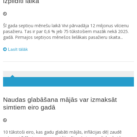
izpildīti laikā
Šī gada septiņu mēnešu laikā Vivi pārvadāja 12 miljonus vilcienu
pasažieru. Tas ir par 0,6 % jeb 75 tūkstošiem mazāk nekā 2025.
gadā. Pirmajos septiņos mēnešos lielākais pasažieru skaita...
Lasīt tālāk
Naudas glabāšana mājās var izmaksāt
simtiem eiro gadā
10 tūkstoši eiro, kas gadu glabāti mājās, inflācijas dēļ zaudē