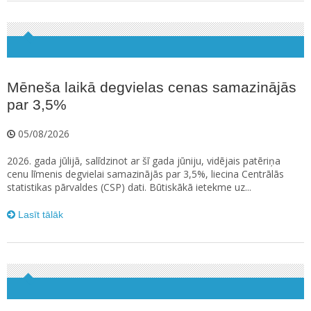
Mēneša laikā degvielas cenas samazinājās
par 3,5%
05/08/2026
2026. gada jūlijā, salīdzinot ar šī gada jūniju, vidējais patēriņa
cenu līmenis degvielai samazinājās par 3,5%, liecina Centrālās
statistikas pārvaldes (CSP) dati. Būtiskākā ietekme uz...
Lasīt tālāk