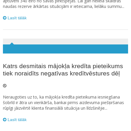
aptuveni 340 eiro no savas pirktspējas. Lai gan neliela skaidras
naudas rezerve ārkārtas situācijām ir ieteicama, lielāku summu...
Lasīt tālāk
Katrs desmitais mājokļa kredīta pieteikums
tiek noraidīts negatīvas kredītvēstures dēļ
Neraugoties uz to, ka mājokļa kredīta pieteikuma iesniegšana
šobrīd ir ātra un vienkārša, bankai pirms aizdevuma piešķiršanas
rūpīgi jāizvērtē klienta finansiālā situācija un līdzšinējie...
Lasīt tālāk