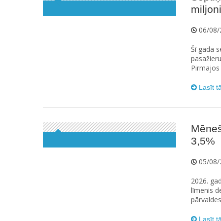
miljoni
06/08/
Šī gada s
pasažieru
Pirmajos 
Lasīt t
Mēneš
3,5%
05/08/
2026. gada
līmenis d
pārvaldes
Lasīt t