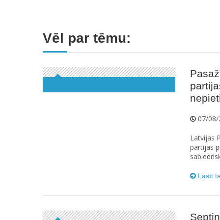
Vēl par tēmu:
Pasaži
partij
nepie
07/08/
Latvijas 
partijas
sabiedris
Lasīt t
Septiņ