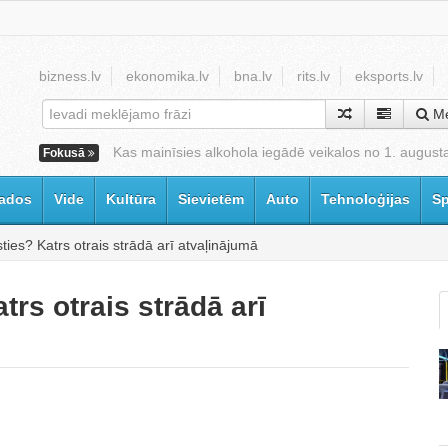
bizness.lv
ekonomika.lv
bna.lv
rits.lv
eksports.lv
Me
Kas mainīsies alkohola iegādē veikalos no 1. august
Fokusā
ados
Vide
Kultūra
Sievietēm
Auto
Tehnoloģijas
Sp
ties? Katrs otrais strādā arī atvaļinājumā
rs otrais strādā arī