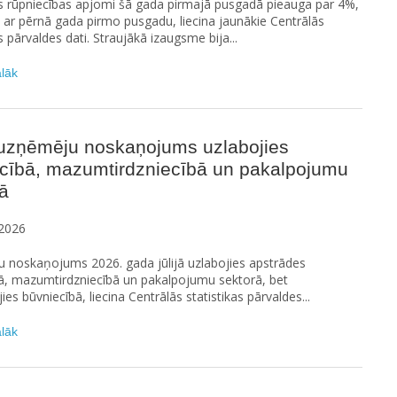
s rūpniecības apjomi šā gada pirmajā pusgadā pieauga par 4%,
t ar pērnā gada pirmo pusgadu, liecina jaunākie Centrālās
s pārvaldes dati. Straujākā izaugsme bija...
ālāk
ā uzņēmēju noskaņojums uzlabojies
ecībā, mazumtirdzniecībā un pakalpojumu
ā
2026
 noskaņojums 2026. gada jūlijā uzlabojies apstrādes
ā, mazumtirdzniecībā un pakalpojumu sektorā, bet
jies būvniecībā, liecina Centrālās statistikas pārvaldes...
ālāk