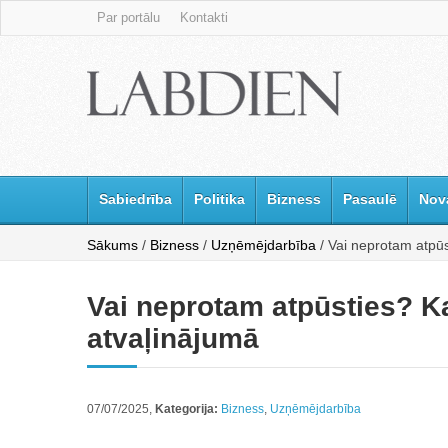
Par portālu
Kontakti
Sabiedrība
Politika
Bizness
Pasaulē
Nov
Sākums
/
Bizness
/
Uzņēmējdarbība
/ Vai neprotam atpūs
Vai neprotam atpūsties? Kat
atvaļinājumā
07/07/2025,
Kategorija:
Bizness
,
Uzņēmējdarbība