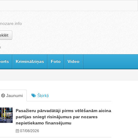
nozare.info
klēt
a
orts
Kriminālziņas
Foto
Video
Jaunumi
Šķirkļi
Pasažieru pārvadātāji pirms vēlēšanām aicina
partijas sniegt risinājumus par nozares
nepietiekamo finansējumu
07/08/2026