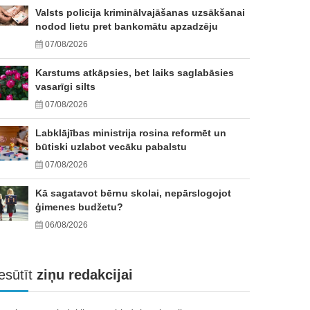
Valsts policija kriminālvajāšanas uzsākšanai
nodod lietu pret bankomātu apzadzēju
07/08/2026
Karstums atkāpsies, bet laiks saglabāsies
vasarīgi silts
07/08/2026
Labklājības ministrija rosina reformēt un
būtiski uzlabot vecāku pabalstu
07/08/2026
Kā sagatavot bērnu skolai, nepārslogojot
ģimenes budžetu?
06/08/2026
esūtīt
ziņu redakcijai