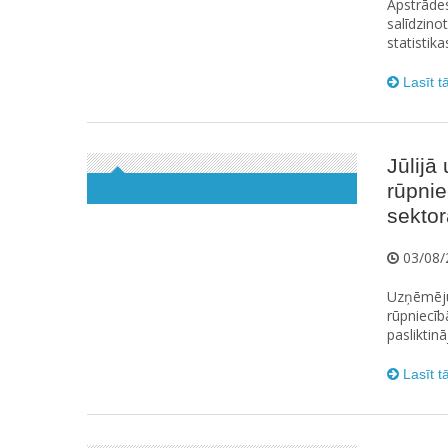
Apstrāde
salīdzino
statistika
Lasīt t
Jūlij
rūpni
sektor
03/08/
Uzņēmēju
rūpniecīb
pasliktinā
Lasīt t