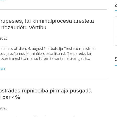
 rūpēsies, lai kriminālprocesā arestētā
 nezaudētu vērtību
2026
abinets otrdien, 4. augustā, atbalstīja Tieslietu ministrijas
os grozījumus Kriminālprocesa likumā. Tie paredz, ka
rocesā arestēto mantu turpmāk varēs ne tikai glabāt,...
ālāk
pstrādes rūpniecība pirmajā pusgadā
i par 4%
2026