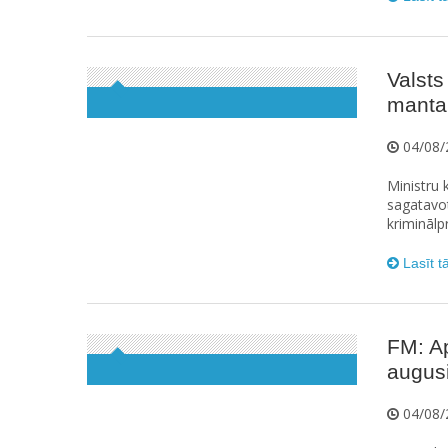
Valsts
manta
04/08/
Ministru k
sagatavot
kriminālp
Lasīt t
FM: A
augus
04/08/