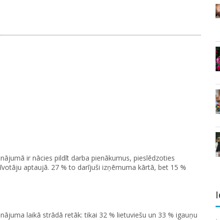
inājumā ir nācies pildīt darba pienākumus, pieslēdzoties
zīvotāju aptaujā. 27 % to darījuši izņēmuma kārtā, bet 15 %
I
inājuma laikā strādā retāk: tikai 32 % lietuviešu un 33 % igauņu