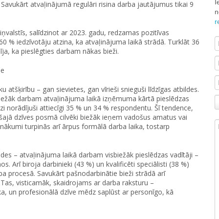
I
 Savukārt atvaļinājumā regulāri risina darba jautājumus tikai 9
n
r
iņvalstīs, salīdzinot ar 2023. gadu, redzamas pozitīvas
 % iedzīvotāju atzina, ka atvaļinājuma laikā strādā. Turklāt 36
ja, ka pieslēgties darbam nākas bieži.
ie
 atšķirību – gan sievietes, gan vīrieši snieguši līdzīgas atbildes.
biežāk darbam atvaļinājuma laikā izņēmuma kārtā pieslēdzas
zi norādījuši attiecīgi 35 % un 34 % respondentu. Šī tendence,
 šajā dzīves posmā cilvēki biežāk ieņem vadošus amatus vai
enākumi turpinās arī ārpus formālā darba laika, tostarp
des – atvaļinājuma laikā darbam visbiežāk pieslēdzas vadītāji –
 Arī biroja darbinieki (43 %) un kvalificēti speciālisti (38 %)
ba procesā. Savukārt pašnodarbinātie bieži strādā arī
 Tas, visticamāk, skaidrojams ar darba raksturu –
ika, un profesionālā dzīve mēdz saplūst ar personīgo, kā