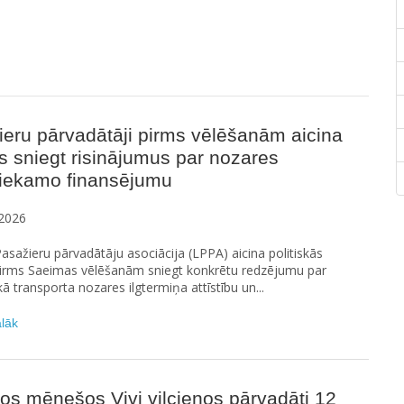
eru pārvadātāji pirms vēlēšanām aicina
as sniegt risinājumus par nozares
tiekamo finansējumu
2026
Pasažieru pārvadātāju asociācija (LPPA) aicina politiskās
 pirms Saeimas vēlēšanām sniegt konkrētu redzējumu par
kā transporta nozares ilgtermiņa attīstību un...
ālāk
os mēnešos Vivi vilcienos pārvadāti 12