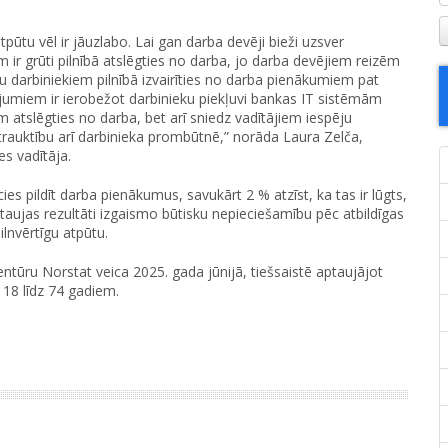
tpūtu vēl ir jāuzlabo. Lai gan darba devēji bieži uzsver
m ir grūti pilnībā atslēgties no darba, jo darba devējiem reizēm
tu darbiniekiem pilnībā izvairīties no darba pienākumiem pat
nājumiem ir ierobežot darbinieku piekļuvi bankas IT sistēmām
em atslēgties no darba, bet arī sniedz vadītājiem iespēju
trauktību arī darbinieka prombūtnē,” norāda Laura Zelča,
es vadītāja.
es pildīt darba pienākumus, savukārt 2 % atzīst, ka tas ir lūgts,
ptaujas rezultāti izgaismo būtisku nepieciešamību pēc atbildīgas
ilnvērtīgu atpūtu.
ntūru Norstat veica 2025. gada jūnijā, tiešsaistē aptaujājot
 18 līdz 74 gadiem.