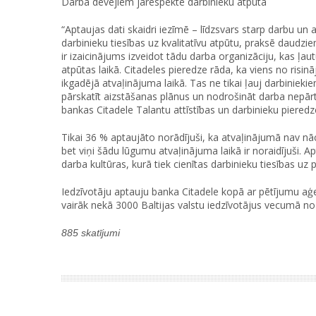
Darba devējiem jārespektē darbinieku atpūta
“Aptaujas dati skaidri iezīmē – līdzsvars starp darbu un a
darbinieku tiesības uz kvalitatīvu atpūtu, praksē daudzie
ir izaicinājums izveidot tādu darba organizāciju, kas ļau
atpūtas laikā. Citadeles pieredze rāda, ka viens no risi
ikgadējā atvaļinājuma laikā. Tas ne tikai ļauj darbinieki
pārskatīt aizstāšanas plānus un nodrošināt darba nepār
bankas Citadele Talantu attīstības un darbinieku pieredz
Tikai 36 % aptaujāto norādījuši, ka atvaļinājumā nav nāci
bet viņi šādu lūgumu atvaļinājuma laikā ir noraidījuši. A
darba kultūras, kurā tiek cienītas darbinieku tiesības uz p
Iedzīvotāju aptauju banka Citadele kopā ar pētījumu aģe
vairāk nekā 3000 Baltijas valstu iedzīvotājus vecumā no
885 skatījumi