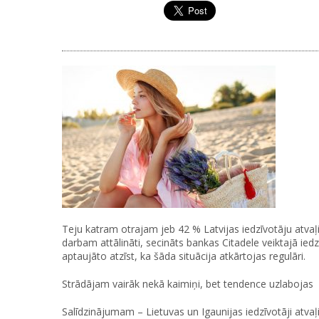
Teju katram otrajam jeb 42 % Latvijas iedzīvotāju atvaļ
darbam attālināti, secināts bankas Citadele veiktajā ied
aptaujāto atzīst, ka šāda situācija atkārtojas regulāri.
Strādājam vairāk nekā kaimiņi, bet tendence uzlabojas
Salīdzinājumam – Lietuvas un Igaunijas iedzīvotāji atvaļ