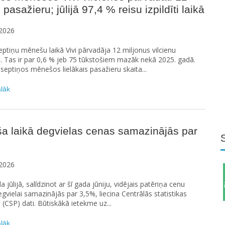
 pasažieru; jūlijā 97,4 % reisu izpildīti laikā
2026
eptiņu mēnešu laikā Vivi pārvadāja 12 miljonus vilcienu
. Tas ir par 0,6 % jeb 75 tūkstošiem mazāk nekā 2025. gadā.
septiņos mēnešos lielākais pasažieru skaita...
ālāk
a laikā degvielas cenas samazinājās par
2026
 jūlijā, salīdzinot ar šī gada jūniju, vidējais patēriņa cenu
egvielai samazinājās par 3,5%, liecina Centrālās statistikas
 (CSP) dati. Būtiskākā ietekme uz...
ālāk