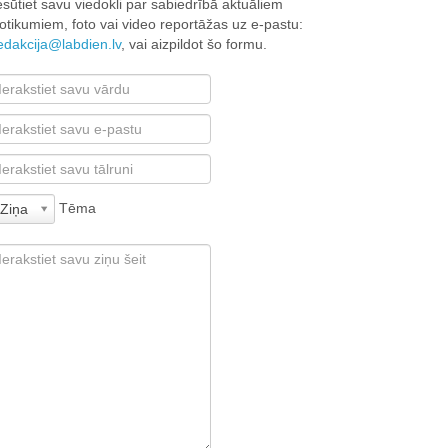
esūtiet savu viedokli par sabiedrībā aktuāliem
otikumiem, foto vai video reportāžas uz e-pastu:
edakcija@labdien.lv
, vai aizpildot šo formu.
Tēma
Ziņa