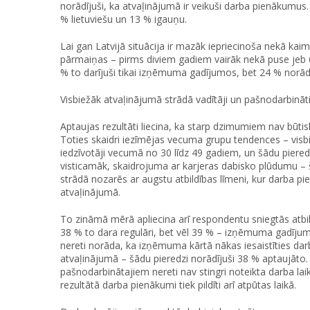
norādījuši, ka atvaļinājumā ir veikuši darba pienākumus.
% lietuviešu un 13 % igauņu.
Lai gan Latvijā situācija ir mazāk iepriecinoša nekā kaim
pārmaiņas – pirms diviem gadiem vairāk nekā puse jeb 60
% to darījuši tikai izņēmuma gadījumos, bet 24 % norādī
Visbiežāk atvaļinājumā strādā vadītāji un pašnodarbināt
Aptaujas rezultāti liecina, ka starp dzimumiem nav būtisku
Toties skaidri iezīmējas vecuma grupu tendences – vis
iedzīvotāji vecumā no 30 līdz 49 gadiem, un šādu piered
visticamāk, skaidrojuma ar karjeras dabisko plūdumu –
strādā nozarēs ar augstu atbildības līmeni, kur darba pi
atvaļinājumā.
To zināmā mērā apliecina arī respondentu sniegtās atbil
38 % to dara regulāri, bet vēl 39 % – izņēmuma gadījumos.
nereti norāda, ka izņēmuma kārtā nākas iesaistīties dar
atvaļinājumā – šādu pieredzi norādījuši 38 % aptaujāto.
pašnodarbinātajiem nereti nav stingri noteikta darba la
rezultātā darba pienākumi tiek pildīti arī atpūtas laikā.