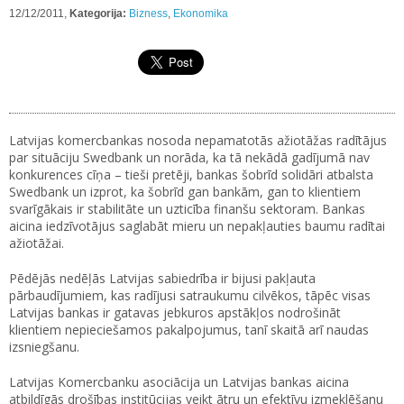
12/12/2011,
Kategorija:
Bizness
,
Ekonomika
Latvijas komercbankas nosoda nepamatotās ažiotāžas radītājus
par situāciju Swedbank un norāda, ka tā nekādā gadījumā nav
konkurences cīņa – tieši pretēji, bankas šobrīd solidāri atbalsta
Swedbank un izprot, ka šobrīd gan bankām, gan to klientiem
svarīgākais ir stabilitāte un uzticība finanšu sektoram. Bankas
aicina iedzīvotājus saglabāt mieru un nepakļauties baumu radītai
ažiotāžai.
Pēdējās nedēļās Latvijas sabiedrība ir bijusi pakļauta
pārbaudījumiem, kas radījusi satraukumu cilvēkos, tāpēc visas
Latvijas bankas ir gatavas jebkuros apstākļos nodrošināt
klientiem nepieciešamos pakalpojumus, tanī skaitā arī naudas
izsniegšanu.
Latvijas Komercbanku asociācija un Latvijas bankas aicina
atbildīgās drošības institūcijas veikt ātru un efektīvu izmeklēšanu