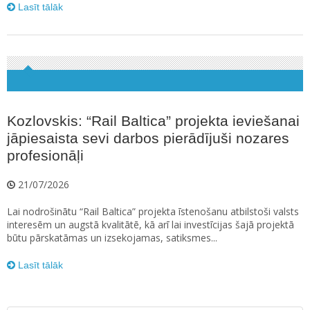
Lasīt tālāk
Kozlovskis: “Rail Baltica” projekta ieviešanai
jāpiesaista sevi darbos pierādījuši nozares
profesionāļi
21/07/2026
Lai nodrošinātu “Rail Baltica” projekta īstenošanu atbilstoši valsts
interesēm un augstā kvalitātē, kā arī lai investīcijas šajā projektā
būtu pārskatāmas un izsekojamas, satiksmes...
Lasīt tālāk