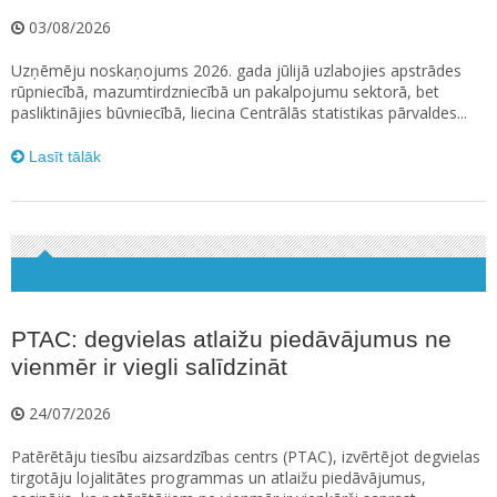
03/08/2026
Uzņēmēju noskaņojums 2026. gada jūlijā uzlabojies apstrādes
rūpniecībā, mazumtirdzniecībā un pakalpojumu sektorā, bet
pasliktinājies būvniecībā, liecina Centrālās statistikas pārvaldes...
Lasīt tālāk
PTAC: degvielas atlaižu piedāvājumus ne
vienmēr ir viegli salīdzināt
24/07/2026
Patērētāju tiesību aizsardzības centrs (PTAC), izvērtējot degvielas
tirgotāju lojalitātes programmas un atlaižu piedāvājumus,