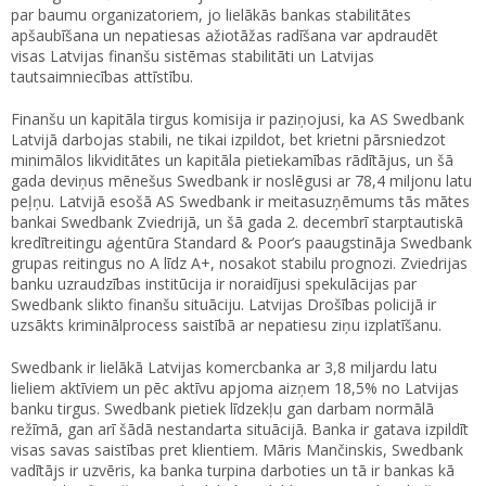
par baumu organizatoriem, jo lielākās bankas stabilitātes
apšaubīšana un nepatiesas ažiotāžas radīšana var apdraudēt
visas Latvijas finanšu sistēmas stabilitāti un Latvijas
tautsaimniecības attīstību.
Finanšu un kapitāla tirgus komisija ir paziņojusi, ka AS Swedbank
Latvijā darbojas stabili, ne tikai izpildot, bet krietni pārsniedzot
minimālos likviditātes un kapitāla pietiekamības rādītājus, un šā
gada deviņus mēnešus Swedbank ir noslēgusi ar 78,4 miljonu latu
peļņu. Latvijā esošā AS Swedbank ir meitasuzņēmums tās mātes
bankai Swedbank Zviedrijā, un šā gada 2. decembrī starptautiskā
kredītreitingu aģentūra Standard & Poor’s paaugstināja Swedbank
grupas reitingus no A līdz A+, nosakot stabilu prognozi. Zviedrijas
banku uzraudzības institūcija ir noraidījusi spekulācijas par
Swedbank slikto finanšu situāciju. Latvijas Drošības policijā ir
uzsākts kriminālprocess saistībā ar nepatiesu ziņu izplatīšanu.
Swedbank ir lielākā Latvijas komercbanka ar 3,8 miljardu latu
lieliem aktīviem un pēc aktīvu apjoma aizņem 18,5% no Latvijas
banku tirgus. Swedbank pietiek līdzekļu gan darbam normālā
režīmā, gan arī šādā nestandarta situācijā. Banka ir gatava izpildīt
visas savas saistības pret klientiem. Māris Mančinskis, Swedbank
vadītājs ir uzvēris, ka banka turpina darboties un tā ir bankas kā