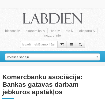
bizness.lv
ekonomika.lv
bna.lv
rits.lv
eksports.lv
nozare.info
Izvēlies sadaļu...
Komercbanku asociācija:
Bankas gatavas darbam
jebkuros apstākļos