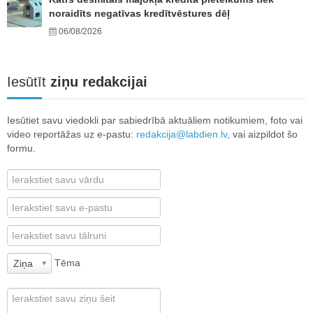
noraidīts negatīvas kredītvēstures dēļ
06/08/2026
Iesūtīt
ziņu redakcijai
Iesūtiet savu viedokli par sabiedrībā aktuāliem notikumiem, foto vai
video reportāžas uz e-pastu:
redakcija@labdien.lv
, vai aizpildot šo
formu.
Tēma
Ziņa