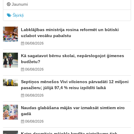
Jaunumi
Šķirkļi
Labklājības ministrija rosina reformēt un būtiski
uzlabot vecāku pabalstu
06/08/2026
Kā sagatavot bērnu skolai, nepārslogojot ģimenes
budžetu?
06/08/2026
Septiņos mēnešos Vivi vilcienos pārvadāti 12 miljoni
pasažieru; jūlijā 97,4 % reisu izpildīti laikā
06/08/2026
Naudas glabāšana mājās var izmaksāt simtiem eiro
gadā
06/08/2026
Katrs desmitais mājokļa kredīta pieteikums tiek