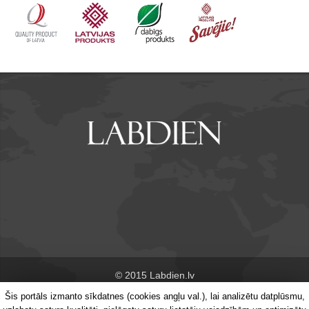
© 2015 Labdien.lv
Šis portāls izmanto sīkdatnes (cookies angļu val.), lai analizētu datplūsmu,