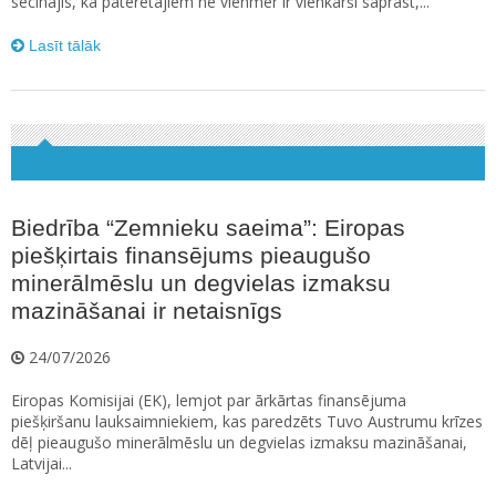
secinājis, ka patērētājiem ne vienmēr ir vienkārši saprast,...
Lasīt tālāk
Biedrība “Zemnieku saeima”: Eiropas
piešķirtais finansējums pieaugušo
minerālmēslu un degvielas izmaksu
mazināšanai ir netaisnīgs
24/07/2026
Eiropas Komisijai (EK), lemjot par ārkārtas finansējuma
piešķiršanu lauksaimniekiem, kas paredzēts Tuvo Austrumu krīzes
dēļ pieaugušo minerālmēslu un degvielas izmaksu mazināšanai,
Latvijai...