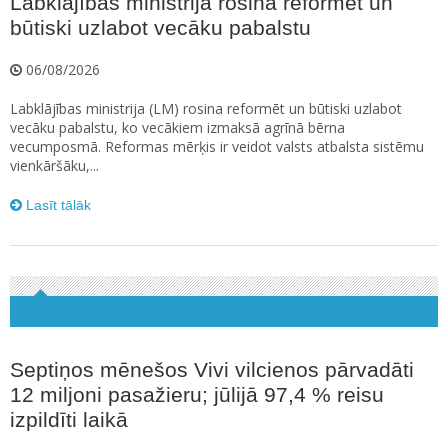
Labklājības ministrija rosina reformēt un
būtiski uzlabot vecāku pabalstu
06/08/2026
Labklājības ministrija (LM) rosina reformēt un būtiski uzlabot
vecāku pabalstu, ko vecākiem izmaksā agrīnā bērna
vecumposmā. Reformas mērķis ir veidot valsts atbalsta sistēmu
vienkāršāku,...
Lasīt tālāk
Septiņos mēnešos Vivi vilcienos pārvadāti
12 miljoni pasažieru; jūlijā 97,4 % reisu
izpildīti laikā