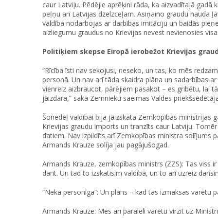
caur Latviju. Pēdējie aprēķini rāda, ka aizvadītajā gadā 
peļņu arī Latvijas dzelzceļam. Asiņaino graudu nauda ļāv
valdība nodarbojas ar darbības imitāciju un baidās pieņ
aizliegumu graudus no Krievijas nevest nevienosies visa
Politiķiem skepse Eiropā ierobežot Krievijas grau
“Rīcība īsti nav sekojusi, neseko, un tas, ko mēs redzam,
personā. Un nav arī tāda skaidra plāna un sadarbības ar
vienreiz aizbraucot, pārējiem pasakot – es gribētu, lai tā 
jāizdara,” saka Zemnieku saeimas Valdes priekšsēdētāja
Šonedēļ valdībai bija jāizskata Zemkopības ministrijas g
Krievijas graudu imports un tranzīts caur Latviju. Tomēr t
datiem. Nav izpildīts arī Zemkopības ministra solījums
Armands Krauze solīja jau pagājušogad.
Armands Krauze, zemkopības ministrs (ZZS): Tas viss ir 
darīt. Un tad to izskatīsim valdībā, un to arī uzreiz darīsi
“Nekā personīga”: Un plāns – kad tās izmaksas varētu p
Armands Krauze: Mēs arī paralēli varētu virzīt uz Minist