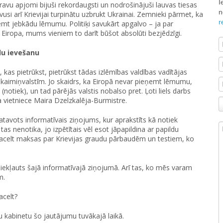
I
kravu apjomi bijuši rekordaugsti un nodrošinājuši lauvas tiesas
n
usi arī Krievijai turpinātu uzbrukt Ukrainai. Zemnieki pārmet, ka
r
emt jebkādu lēmumu. Politiķi savukārt apgalvo – ja par
 Eiropa, mums vieniem to darīt būšot absolūti bezjēdzīgi.
du ievešanu
 kas pietrūkst, pietrūkst tādas izlēmības valdības vadītājas
 kaimiņvalstīm. Jo skaidrs, ka Eiropā nevar pieņemt lēmumu,
(notiek), un tad pārējās valstis nobalso pret. Ļoti liels darbs
 vietniece Maira Dzelzkalēja-Burmistre.
atavots informatīvais ziņojums, kur aprakstīts kā notiek
as nenotika, jo izpētītais vēl esot jāpapildina ar papildu
 pacelt maksas par Krievijas graudu pārbaudēm un testiem, ko
iekļauts šajā informatīvajā ziņojumā. Arī tas, ko mēs varam
m.
acelt?
ru kabinetu šo jautājumu tuvākajā laikā.