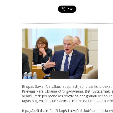
Eiropas Savienība sākusi apspriest jaunu sankciju paketi 
Krievijas kara Ukrainā otro gadadienu. Bet, visticamāk, 
nebūs. Pēdējos mēnešos soctīklos par graudu vešanu caur
Rīgas pilij, valdībai un Saeimai. Bet risinājuma, kā to 
Ir pagājuši divi mēneši kopš Latvijā diskutējam par Kri