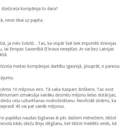
as dzelzceļa kompānija to dara?
, nevis tikai uz papīra.
bā, ja mēs šobrīd… Tas, ka vispār šeit tiek importēti Krievijas
 lai Eiropas Savienībā šī krava neieplūst. Ar vai bez Latvijas
ekšā.
lzceļa meitas kompānijas darbību Igaunijā, jūsuprāt, ir pareiza.
utājumu.
aņēmis 10 miljonus eiro. Tā saka Kaspars Briškens. Tas esot
uzņēmumam izmaksāja vairāku desmitu miljonu lielas dotācijas,
liežu ceļu uzturēšanas nodrošināšanu. Neoficiāli zināms, ka
eprasīt 40 vai pat vairāk miljonus.
s no papildus naudas lūgšanas ik pēc dažiem mēnešiem, tikšot
esola kādu sliežu līniju slēgšanu, bet tikšot meklēts veids, kā