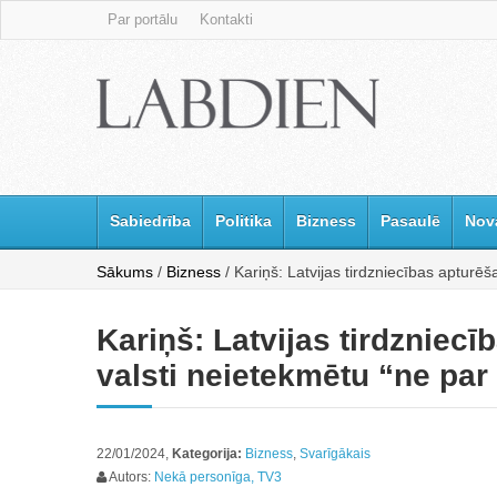
Par portālu
Kontakti
Sabiedrība
Politika
Bizness
Pasaulē
Nov
Sākums
/
Bizness
/ Kariņš: Latvijas tirdzniecības apturēš
Kariņš: Latvijas tirdzniecī
valsti neietekmētu “ne par
22/01/2024,
Kategorija:
Bizness
,
Svarīgākais
Autors:
Nekā personīga, TV3