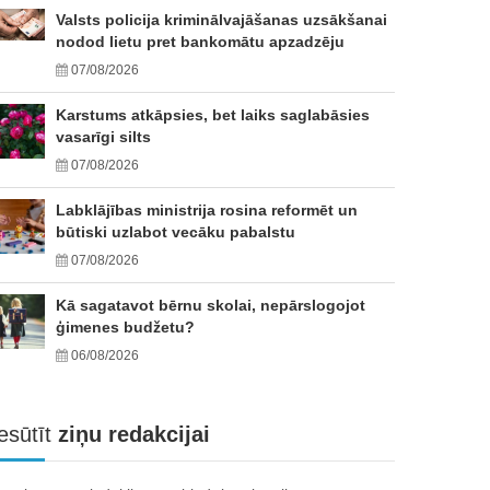
Valsts policija kriminālvajāšanas uzsākšanai
nodod lietu pret bankomātu apzadzēju
07/08/2026
Karstums atkāpsies, bet laiks saglabāsies
vasarīgi silts
07/08/2026
Labklājības ministrija rosina reformēt un
būtiski uzlabot vecāku pabalstu
07/08/2026
Kā sagatavot bērnu skolai, nepārslogojot
ģimenes budžetu?
06/08/2026
esūtīt
ziņu redakcijai