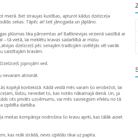
 mierā. Bet straujas kustības, apturot kādus dzelzceļa
iālās sekas. Tāpēc arī šeit jānogaida un jāplāno.
gas plūsmas tika pārņemtas arī Baltkrievijas virzienā saistībā ar
 – tā vietā, lai meklētu kravas sadarbībā ar mūsu
atvijas dzelzceļš pēc senajām tradīcijām izvēlējās vēl vairāk
iju saistītajām kravām.
k? Dzelzceļš joprojām ved.
 nevaram atrisināt.
katās kopējā kontekstā. Kādā veidā mēs varam šo ierobežot, lai
zceļam, lūdzu, nevediet to, kas notiks nākamajā dienā. Un, ja
 kāds cits privāts uzņēmums, vai mēs sasniegsim efektu no tā.
a izpildīta darbība.
ļa meitas kompānija nodrošina šo kravu apriti, kas tālāk aiziet
, kas reāli strādā, nevis izpildās tikai uz papīra.