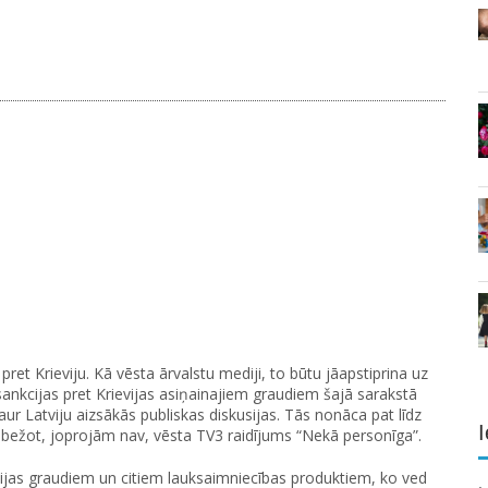
pret Krieviju. Kā vēsta ārvalstu mediji, to būtu jāapstiprina uz
sankcijas pret Krievijas asiņainajiem graudiem šajā sarakstā
 Latviju aizsākās publiskas diskusijas. Tās nonāca pat līdz
I
ierobežot, joprojām nav, vēsta TV3 raidījums “Nekā personīga”.
evijas graudiem un citiem lauksaimniecības produktiem, ko ved