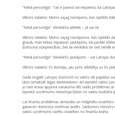
“Nekā personīga”: Tas ir pareizi vai nepareizi, ka Latvij
Viktors Valainis: Mums vajag risinājums, kas izpildās dabā
“Nekā personīga”: Vienkārša atbilde – jā vai nē.
Viktors Valainis: Mums vajag risinājumus, kas izpildās da
graudi, man liekas nepareizi. Jautājums, kā panākt efektu,
dzelzceļa starpniecības, bet lai vienkārši tie šeit nenāk i
“Nekā personīga”: Vienkāršs jautājums – vai Latvijas dze
Viktors Valainis: Es domāju, jau jums atbildēju uz šo ja
Gada nogalē Latvijas dzelzceļš no valsts vēl papildus s
ļāvis izmaksāt algas darbiniekiem. Arī iepriekš valsts 
jo tam kravu apjoma sarukuma dēļ radās problēmas ar s
iepriekš uzņēmums ministrijai lūdzis no valsts budžeta pi
Lai finanšu problēmas atrisinātu un mēģinātu izvairītie
gatavots dzelzceļa sistēmas audits. Satiksmes ministrs n
valsts uzņēmums varētu izvairīties no finanšu kraha.