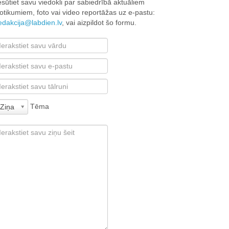
esūtiet savu viedokli par sabiedrībā aktuāliem
otikumiem, foto vai video reportāžas uz e-pastu:
edakcija@labdien.lv
, vai aizpildot šo formu.
Tēma
Ziņa