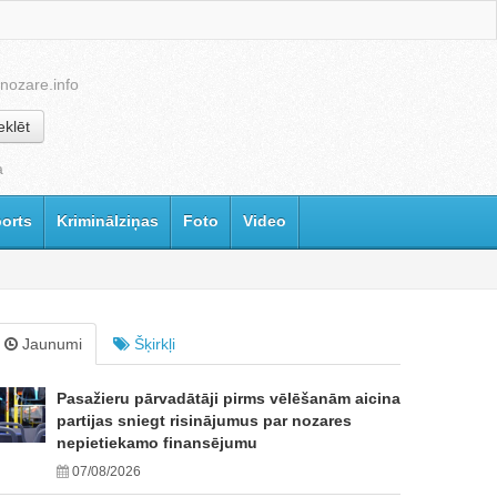
nozare.info
klēt
a
orts
Kriminālziņas
Foto
Video
Jaunumi
Šķirkļi
Pasažieru pārvadātāji pirms vēlēšanām aicina
partijas sniegt risinājumus par nozares
nepietiekamo finansējumu
07/08/2026