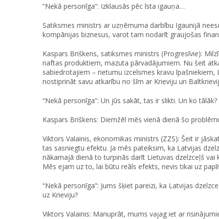
“Nekā personīga”: Izklausās pēc īsta igauņa…
Satiksmes ministrs ar uzņēmuma darbību Igaunijā neesot
kompānijas biznesus, varot tam nodarīt graujošas finans
Kaspars Briškens, satiksmes ministrs (Progresīvie): Milzī
naftas produktiem, mazuta pārvadājumiem. Nu šeit atkal
sabiedrotajiem – rietumu izcelsmes kravu īpašniekiem, L
nostiprināt savu atkarību no šīm ar Krieviju un Baltkriev
“Nekā personīga”: Un jūs sakāt, tas ir slikti. Un ko tālā
Kaspars Briškens: Diemžēl mēs vienā dienā šo problēmu
Viktors Valainis, ekonomikas ministrs (ZZS): Šeit ir jās
tas sasniegtu efektu. Ja mēs pateiksim, ka Latvijas dzel
nākamajā dienā to turpinās darīt Lietuvas dzelzceļš vai
Mēs ejam uz to, lai būtu reāls efekts, nevis tikai uz papīr
“Nekā personīga”: Jums šķiet pareizi, ka Latvijas dzelzce
uz Krieviju?
Viktors Valainis: Manuprāt, mums vajag iet ar risinājumiem