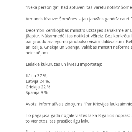
“Nekā personīga”: Kad aptuveni tas varētu notikt? Šom
Armands Krauze: Šomēnes – jau janvāris gandrīz caur
Decembrī Zemkopības ministrs uzstājies sanāksmē ar Ei
jāaptur. Nākamnedēļ tas notikšot vēlreiz. Bez konkrē
par graudu aizliegumu jānobalso visām dalībvalstīm. Bet
arī Itālija, Grieķija un Spānija, valdības ministri neform
neiespējami.
Lielākie kukurūzas un kviešu importētāji:
Itālija 37 %,
Latvija 24 %,
Grieķija 22 %
Spānija 9 %
Avots: Informatīvais ziņojums “Par Krievijas lauksaimni
To pagājušā gada nogalē vizītes laikā Rīgā licis noprast 
to vienotos, tas prasīšot ilgu laiku.