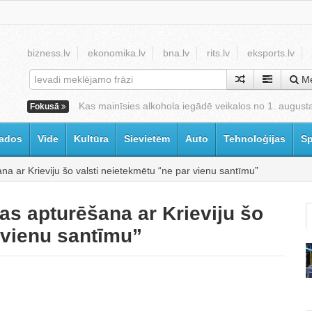
bizness.lv
ekonomika.lv
bna.lv
rits.lv
eksports.lv
Me
Kas mainīsies alkohola iegādē veikalos no 1. august
Fokusā
ados
Vide
Kultūra
Sievietēm
Auto
Tehnoloģijas
Sp
ana ar Krieviju šo valsti neietekmētu “ne par vienu santīmu”
bas apturēšana ar Krieviju šo
 vienu santīmu”