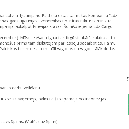
ikai Latvijā. Igaunijā no Paldisku ostas tā meitas kompānija “Ldz
onnas gadā. Igaunijas Ekonomikas un Infrastruktūras ministre
mpānijai apkalpot Krievijas kravas. Šo nišu ieņēma Ldz Cargo.
cembris): Mūsu ieiešana Igaunijas tirgū vienkārši sakrita ar to
rīs mēnešus pirms tam diskutējam par iespēju sadarboties. Palmu
. Paldiskos tiek nolieta terminālī vagonos un vagoni tālāk dodas
par to darbu veikšanu.
ir kravas saņēmējs, palmu eļļu saņēmējs no Indonēzijas.
lavs Spirins. (Vjatšeslav Spirin)