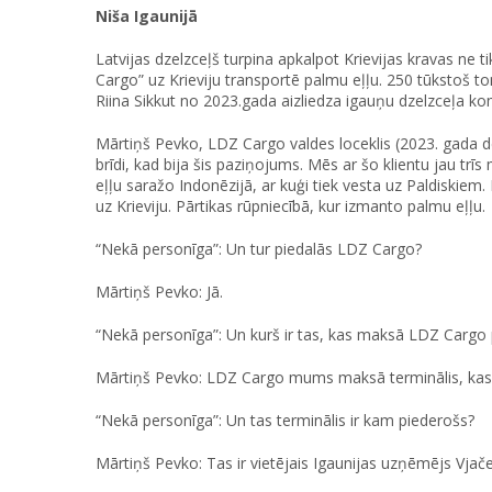
Niša Igaunijā
Latvijas dzelzceļš turpina apkalpot Krievijas kravas ne t
Cargo” uz Krieviju transportē palmu eļļu. 250 tūkstoš t
Riina Sikkut no 2023.gada aizliedza igauņu dzelzceļa ko
Mārtiņš Pevko, LDZ Cargo valdes loceklis (2023. gada de
brīdi, kad bija šis paziņojums. Mēs ar šo klientu jau t
eļļu saražo Indonēzijā, ar kuģi tiek vesta uz Paldiskiem
uz Krieviju. Pārtikas rūpniecībā, kur izmanto palmu eļļu.
“Nekā personīga”: Un tur piedalās LDZ Cargo?
Mārtiņš Pevko: Jā.
“Nekā personīga”: Un kurš ir tas, kas maksā LDZ Cargo 
Mārtiņš Pevko: LDZ Cargo mums maksā terminālis, kas 
“Nekā personīga”: Un tas terminālis ir kam piederošs?
Mārtiņš Pevko: Tas ir vietējais Igaunijas uzņēmējs Vjačes