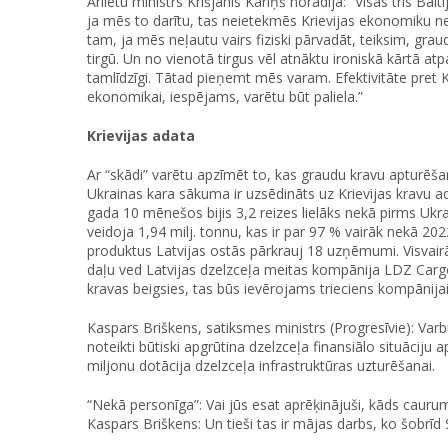
Ārlietu ministrs Krišjānis Kariņš norādīja: “Visas trīs Balt
ja mēs to darītu, tas neietekmēs Krievijas ekonomiku ne
tam, ja mēs neļautu vairs fiziski pārvadāt, teiksim, graudu
tirgū. Un no vienotā tirgus vēl atnāktu ironiskā kārtā at
tamlīdzīgi. Tātad pieņemt mēs varam. Efektivitāte pret K
ekonomikai, iespējams, varētu būt paliela.”
Krievijas adata
Ar “skādi” varētu apzīmēt to, kas graudu kravu apturēšan
Ukrainas kara sākuma ir uzsēdināts uz Krievijas kravu a
gada 10 mēnešos bijis 3,2 reizes lielāks nekā pirms Ukra
veidoja 1,94 milj. tonnu, kas ir par 97 % vairāk nekā 20
produktus Latvijas ostās pārkrauj 18 uzņēmumi. Visvairā
daļu ved Latvijas dzelzceļa meitas kompānija LDZ Cargo.
kravas beigsies, tas būs ievērojams trieciens kompānijai 
Kaspars Briškens, satiksmes ministrs (Progresīvie): Varb
noteikti būtiski apgrūtina dzelzceļa finansiālo situāciju
miljonu dotācija dzelzceļa infrastruktūras uzturēšanai.
“Nekā personīga”: Vai jūs esat aprēķinājuši, kāds cauru
Kaspars Briškens: Un tieši tas ir mājas darbs, ko šobrīd 