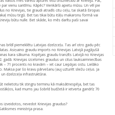
ijas valstis mēs varētu apturēt visu tirdzniecību ar Krieviju. Pat,
 par vienu santīmu. Kāpēc? Vienkārši apietu mūsu. Un vēl pie
s no Krievijas, tie graudi atradīs citu ceļu, tai skaitā Eiropas
pakaļ mūsu tirgū. Bet tas tikai būtu itāļu makaronu formā vai
rieviju būtu nulle. Bet skāde, ko mēs darītu paši savai
as brīdī piemeklētu Latvijas dzelzceļu. Tas arī otro gadu pēc
datas. Asiņaino graudu imports no Krievijas Latvijā pagājušā
inas kara sākuma. Kopējais graudu tranzīts Latvijā no Krievijas
22. gadā. Krievijas izcelsmes graudus un citus lauksaimniecības
k – 71 procents no kravām – iet caur Liepājas ostu. Lielāko
 Maksa par šo kravu pārvešanu ļauj uzturēt sliežu ceļus. Ja
un dzelzceļa infrastruktūrai.
ūt nelietotu tik stingru terminu kā maksātnespēja, bet tas
 apstākļos, kad mums jau šobrīd budžetā ir ietverta gandrīz 70
ms izveidotos, nevedot Krievijas graudus?
Satiksmes ministrija prasa.