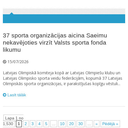
37 sporta organizācijas aicina Saeimu
nekavējoties virzīt Valsts sporta fonda
likumu
15/07/2026
Latvijas Olimpiskā komiteja kopā ar Latvijas Olimpiešu klubu un
Latvijas Olimpisko sporta veidu federācijām, kopumā 37 Latvijas
Olimpiskās sporta organizācijas, ir parakstījušas kopīgu vēstuli...
Lasīt tālāk
Lapa 1 no
1,530
1
2
3
4
5
...
10
20
30
...
»
Pēdējā »