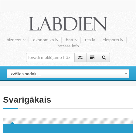
bizness.lv
ekonomika.lv
bna.lv
rits.lv
eksports.lv
nozare.info
Izvēlies sadaļu...
Svarīgākais