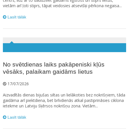
centrs, līdz ar to daudzviet gaidāms ilgstošs un stiprs lietus,
vietām arī ļoti stiprs, tāpat veidosies atsevišķi pērkona negaisa...
Lasīt tālāk
No svētdienas laiks pakāpeniski kļūs
vēsāks, palaikam gaidāms lietus
17/07/2026
Aizvadītās dienas bijušas siltas un lielākoties bez nokrišņiem, tāda
gaidāma arī piektdiena, bet brīvdienās atkal pastiprināsies ciklona
ietekme un Latviju šķērsos nokrišņu zona. Vietām...
Lasīt tālāk