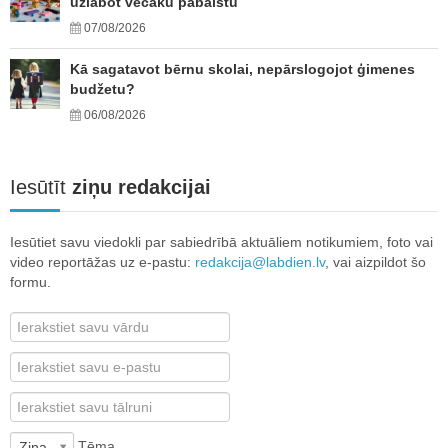
uzlabot vecāku pabalstu
07/08/2026
Kā sagatavot bērnu skolai, nepārslogojot ģimenes
budžetu?
06/08/2026
Iesūtīt
ziņu redakcijai
Iesūtiet savu viedokli par sabiedrībā aktuāliem notikumiem, foto vai
video reportāžas uz e-pastu:
redakcija@labdien.lv
, vai aizpildot šo
formu.
Tēma
Ziņa