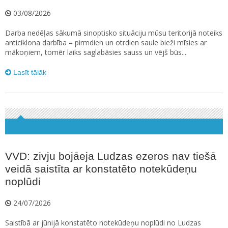
03/08/2026
Darba nedēļas sākumā sinoptisko situāciju mūsu teritorijā noteiks
anticiklona darbība – pirmdien un otrdien saule bieži mīsies ar
mākoņiem, tomēr laiks saglabāsies sauss un vējš būs...
Lasīt tālāk
VVD: zivju bojāeja Ludzas ezeros nav tiešā
veidā saistīta ar konstatēto notekūdeņu
noplūdi
24/07/2026
Saistībā ar jūnijā konstatēto notekūdeņu noplūdi no Ludzas