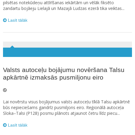
pilsētas notekūdeņu attīrīšanas iekārtām un vēlāk fiksēto
zandartu bojāeju Lielajā un Mazajā Ludzas ezerā tika veiktas...
Lasīt tālāk
Valsts autoceļu bojājumu novēršana Talsu
apkārtnē izmaksās pusmiljonu eiro
Lai novērstu visus bojājumus valsts autoceļu tīklā Talsu apkārtnē
būs nepieciešams gandrīz pusmiljons eiro. Reģionālā autoceļa
Sloka–Talsi (P128) posmu plānots atjaunot četru līdz piecu...
Lasīt tālāk