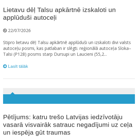
Lietavu dēļ Talsu apkārtnē izskaloti un
applūduši autoceļi
22/07/2026
Stipro lietavu dēļ Talsu apkārtnē applūduši un izskaloti divi valsts
autoceļu posmi, kas patlaban ir slēgti. reģionālā autoceļa Sloka–
Talsi (P128) posms starp Dursupi un Laucieni (55,2...
Lasīt tālāk
Pētījums: katru trešo Latvijas iedzīvotāju
vasarā visvairāk satrauc negadījumi uz ceļa
un iespēja gūt traumas