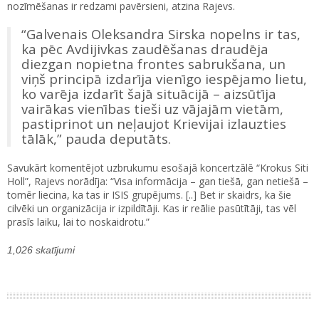
nozīmēšanas ir redzami pavērsieni, atzina Rajevs.
“Galvenais Oleksandra Sirska nopelns ir tas,
ka pēc Avdijivkas zaudēšanas draudēja
diezgan nopietna frontes sabrukšana, un
viņš principā izdarīja vienīgo iespējamo lietu,
ko varēja izdarīt šajā situācijā – aizsūtīja
vairākas vienības tieši uz vājajām vietām,
pastiprinot un neļaujot Krievijai izlauzties
tālāk,” pauda deputāts.
Savukārt komentējot uzbrukumu esošajā koncertzālē “Krokus Siti
Holl”, Rajevs norādīja: “Visa informācija – gan tiešā, gan netiešā –
tomēr liecina, ka tas ir ISIS grupējums. [..] Bet ir skaidrs, ka šie
cilvēki un organizācija ir izpildītāji. Kas ir reālie pasūtītāji, tas vēl
prasīs laiku, lai to noskaidrotu.”
1,026 skatījumi