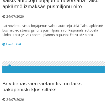
Valsts autoceļu bojājumu novēršana Talsu
apkārtnē izmaksās pusmiljonu eiro
24/07/2026
Lai novērstu visus bojājumus valsts autoceļu tīklā Talsu apkārtnē
būs nepieciešams gandrīz pusmiljons eiro. Reģionālā autoceļa
Sloka–Talsi (P128) posmu plānots atjaunot četru līdz piecu...
Lasīt tālāk
Brīvdienās vien vietām līs, un laiks
pakāpeniski kļūs siltāks
24/07/2026