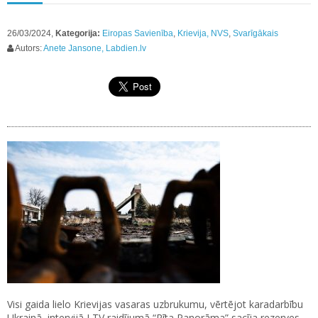
26/03/2024,
Kategorija:
Eiropas Savienība
,
Krievija, NVS
,
Svarīgākais
Autors:
Anete Jansone, Labdien.lv
Visi gaida lielo Krievijas vasaras uzbrukumu, vērtējot karadarbību
Ukrainā, intervijā LTV raidījumā “Rīta Panorāma” sacīja rezerves