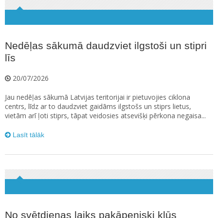
Nedēļas sākumā daudzviet ilgstoši un stipri
līs
20/07/2026
Jau nedēļas sākumā Latvijas teritorijai ir pietuvojies ciklona
centrs, līdz ar to daudzviet gaidāms ilgstošs un stiprs lietus,
vietām arī ļoti stiprs, tāpat veidosies atsevišķi pērkona negaisa...
Lasīt tālāk
No svētdienas laiks pakāpeniski kļūs