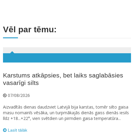
Vēl par tēmu:
Karstums atkāpsies, bet laiks saglabāsies
vasarīgi silts
07/08/2026
Aizvadītās dienas daudzviet Latvijā bija karstas, tomēr silto gaisa
masu nomainīs vēsāka, un turpmākajās dienās gaiss dienās iesils
līdz +18...+22°, vien svētdien un pirmdien gaisa temperatūra...
Lasīt tālāk