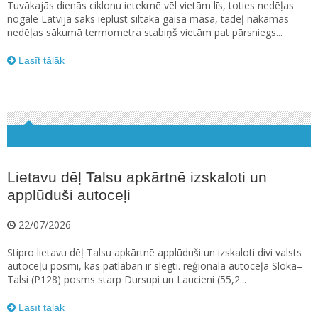
Tuvākajās dienās ciklonu ietekmē vēl vietām līs, toties nedēļas
nogalē Latvijā sāks ieplūst siltāka gaisa masa, tādēļ nākamās
nedēļas sākumā termometra stabiņš vietām pat pārsniegs...
Lasīt tālāk
Lietavu dēļ Talsu apkārtnē izskaloti un
applūduši autoceļi
22/07/2026
Stipro lietavu dēļ Talsu apkārtnē applūduši un izskaloti divi valsts
autoceļu posmi, kas patlaban ir slēgti. reģionālā autoceļa Sloka–
Talsi (P128) posms starp Dursupi un Laucieni (55,2...
Lasīt tālāk