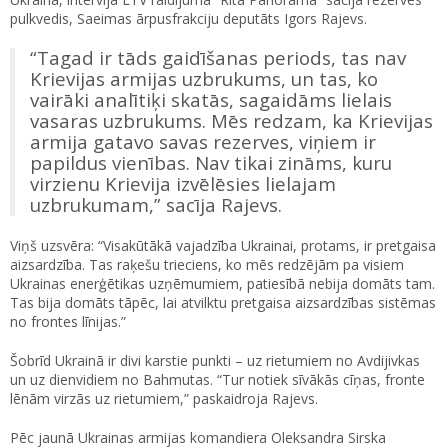
pulkvedis, Saeimas ārpusfrakciju deputāts Igors Rajevs.
“Tagad ir tāds gaidīšanas periods, tas nav
Krievijas armijas uzbrukums, un tas, ko
vairāki analītiķi skatās, sagaidāms lielais
vasaras uzbrukums. Mēs redzam, ka Krievijas
armija gatavo savas rezerves, viņiem ir
papildus vienības. Nav tikai zināms, kuru
virzienu Krievija izvēlēsies lielajam
uzbrukumam,” sacīja Rajevs.
Viņš uzsvēra: “Visakūtākā vajadzība Ukrainai, protams, ir pretgaisa
aizsardzība. Tas raķešu trieciens, ko mēs redzējām pa visiem
Ukrainas enerģētikas uzņēmumiem, patiesībā nebija domāts tam.
Tas bija domāts tāpēc, lai atvilktu pretgaisa aizsardzības sistēmas
no frontes līnijas.”
Šobrīd Ukrainā ir divi karstie punkti – uz rietumiem no Avdijivkas
un uz dienvidiem no Bahmutas. “Tur notiek sīvākās cīņas, fronte
lēnām virzās uz rietumiem,” paskaidroja Rajevs.
Pēc jaunā Ukrainas armijas komandiera Oleksandra Sirska