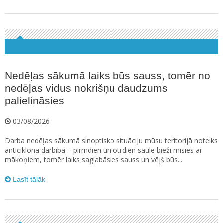
Nedēļas sākumā laiks būs sauss, tomēr no
nedēļas vidus nokrišņu daudzums
palielināsies
03/08/2026
Darba nedēļas sākumā sinoptisko situāciju mūsu teritorijā noteiks
anticiklona darbība – pirmdien un otrdien saule bieži mīsies ar
mākoņiem, tomēr laiks saglabāsies sauss un vējš būs...
Lasīt tālāk