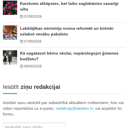
Karstums atkāpsies, bet laiks saglabāsies vasarīgi
silts
07/08/2026
Labklājības ministrija rosina reformēt un būtiski
uzlabot vecāku pabalstu
07/08/2026
Kā sagatavot bērnu skolai, nepārslogojot ģimenes
budžetu?
06/08/2026
Iesūtīt
ziņu redakcijai
Iesūtiet savu viedokli par sabiedrībā aktuāliem notikumiem, foto vai
video reportāžas uz e-pastu:
redakcija@labdien.lv
, vai aizpildot šo
formu.