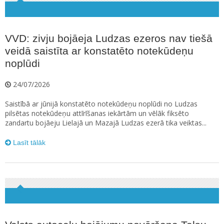
VVD: zivju bojāeja Ludzas ezeros nav tiešā
veidā saistīta ar konstatēto notekūdeņu
noplūdi
24/07/2026
Saistībā ar jūnijā konstatēto notekūdeņu noplūdi no Ludzas
pilsētas notekūdeņu attīrīšanas iekārtām un vēlāk fiksēto
zandartu bojāeju Lielajā un Mazajā Ludzas ezerā tika veiktas...
Lasīt tālāk