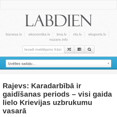
bizness.lv
ekonomika.lv
bna.lv
rits.lv
eksports.lv
nozare.info
Izvēlies sadaļu...
Rajevs: Karadarbībā ir
gaidīšanas periods – visi gaida
lielo Krievijas uzbrukumu
vasarā