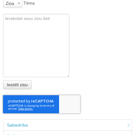
Tēma
Ziņa
Sabiedrība