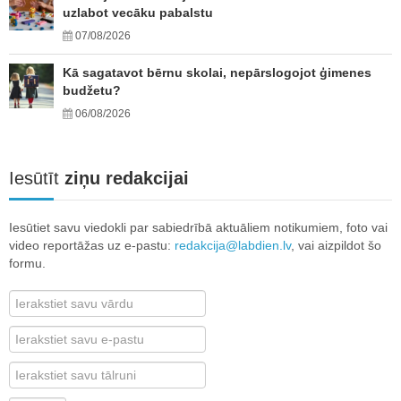
uzlabot vecāku pabalstu
07/08/2026
Kā sagatavot bērnu skolai, nepārslogojot ģimenes
budžetu?
06/08/2026
Iesūtīt
ziņu redakcijai
Iesūtiet savu viedokli par sabiedrībā aktuāliem notikumiem, foto vai
video reportāžas uz e-pastu:
redakcija@labdien.lv
, vai aizpildot šo
formu.