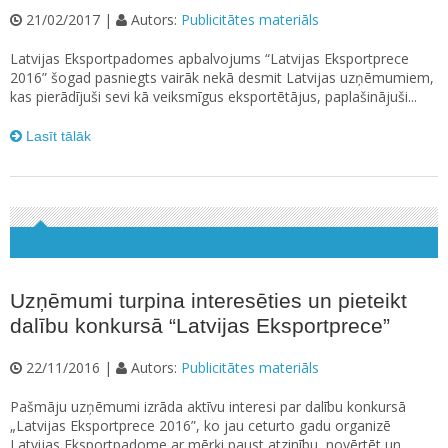
21/02/2017 |
Autors:
Publicitātes materiāls
Latvijas Eksportpadomes apbalvojums “Latvijas Eksportprece
2016” šogad pasniegts vairāk nekā desmit Latvijas uzņēmumiem,
kas pierādījuši sevi kā veiksmīgus eksportētājus, paplašinājuši...
Lasīt tālāk
Uzņēmumi turpina interesēties un pieteikt
dalību konkursā “Latvijas Eksportprece”
22/11/2016 |
Autors:
Publicitātes materiāls
Pašmāju uzņēmumi izrāda aktīvu interesi par dalību konkursā
„Latvijas Eksportprece 2016”, ko jau ceturto gadu organizē
Latvijas Eksportpadome ar mērķi paust atzinību, novērtēt un...