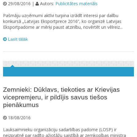
29/08/2016 |
Autors:
Publicitātes materiāls
Pašmāju uzņēmumi aktīvi turpina izrādīt interesi par dalību
konkursā „Latvijas Eksportprece 2016”, ko organizē Latvijas
Eksportpadome ar mērķi paust atzinību, novērtēt un vēlreiz...
Lasīt tālāk
Zemnieki: Dūklavs, tiekoties ar Krievijas
vicepremjeru, ir pildījis savus tiešos
pienākumus
18/08/2016
Lauksaimnieku organizāciju sadarbības padome (LOSP) ir
neizpratnē par radīto ažiotāžu saistībā ar zemkopības ministra