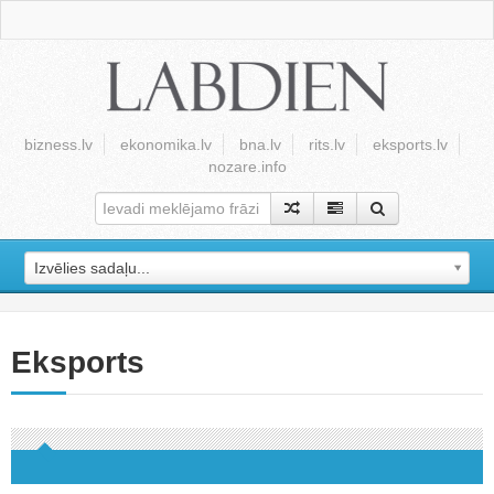
bizness.lv
ekonomika.lv
bna.lv
rits.lv
eksports.lv
nozare.info
Izvēlies sadaļu...
Eksports