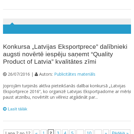
Konkursa „Latvijas Eksportprece” dalībnieki
augsti novērtē iespēju saņemt “Quality
Product of Latvia” kvalitātes zīmi
26/07/2016 |
Autors:
Publicitātes materiāls
Joprojām turpinās aktīva pieteikšanās dalībai konkursā „Latvijas
Eksportprece 2016”, ko organizē Latvijas Eksportpadome ar mērķi
paust atzinību, novērtēt un vēlreiz atgādināt par...
Lasīt tālāk
Lapa 2 no 12
«
1
2
3
4
5
...
10
...
»
Pēdējā »