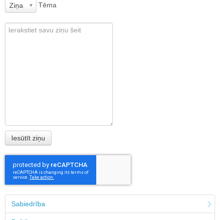
Tēma
Ziņa
Sabiedrība