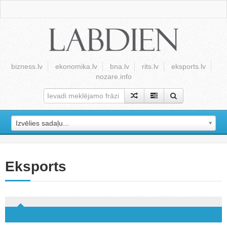
bizness.lv
ekonomika.lv
bna.lv
rits.lv
eksports.lv
nozare.info
Izvēlies sadaļu...
Eksports