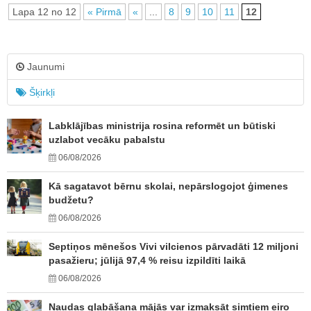
Lapa 12 no 12
« Pirmā
«
...
8
9
10
11
12
Jaunumi
Šķirkļi
Labklājības ministrija rosina reformēt un būtiski
uzlabot vecāku pabalstu
06/08/2026
Kā sagatavot bērnu skolai, nepārslogojot ģimenes
budžetu?
06/08/2026
Septiņos mēnešos Vivi vilcienos pārvadāti 12 miljoni
pasažieru; jūlijā 97,4 % reisu izpildīti laikā
06/08/2026
Naudas glabāšana mājās var izmaksāt simtiem eiro