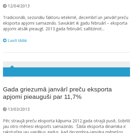
12/04/2013
Tradicionāli, sezonālu faktoru ietekmē, decembrī un janvārī preču
eksporta apjomi samazinās. Savukārt ik gadu februārī – eksporta
apjomi atsāk pieaugt. 2013.gada februārī, salīdzinot...
Lasīt tālāk
Gada griezumā janvārī preču eksporta
apjomi pieauguši par 11,7%
13/03/2013
Pēc straujā preču eksporta kāpuma 2012.gada otrajā pusē, šobrīd
jau otro mēnesi eksports samazinās. Šāda eksporta dinamika ir
raksturīga jau vairākus gadus, kad decembra-janvāra mēnešos...