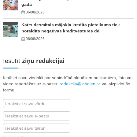
gadā
06/08/2026
Katrs desmitais mājokļa kredīta pieteikums tiek
noraidīts negatīvas kredītvēstures dēļ
06/08/2026
Iesūtīt
ziņu redakcijai
Iesūtiet savu viedokli par sabiedrībā aktuāliem notikumiem, foto vai
video reportāžas uz e-pastu:
redakcija@labdien.lv
, vai aizpildot šo
formu.