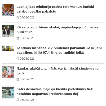
Labklājības ministrija rosina reformēt un būtiski
uzlabot vecāku pabalstu
06/08/2026
Kā sagatavot bērnu skolai, nepārslogojot ģimenes
budžetu?
06/08/2026
Septiņos mēnešos Vivi vilcienos pārvadāti 12 miljoni
pasažieru; jūlijā 97,4 % reisu izpildīti laikā
06/08/2026
Naudas glabāšana mājās var izmaksāt simtiem eiro
gadā
06/08/2026
Katrs desmitais mājokļa kredīta pieteikums tiek
noraidīts negatīvas kredītvēstures dēļ
06/08/2026