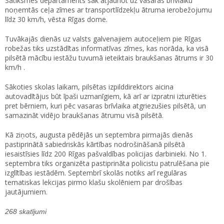
Satiksmes departaments sāk atjaunot uz vasaras brīvlaiku
noņemtās ceļa zīmes ar transportlīdzekļu ātruma ierobežojumu
līdz 30 km/h, vēsta Rīgas dome.
Tuvākajās dienās uz valsts galvenajiem autoceļiem pie Rīgas
robežas tiks uzstādītas informatīvas zīmes, kas norāda, ka visā
pilsētā mācību iestāžu tuvumā ieteiktais braukšanas ātrums ir 30
km/h .
Sākoties skolas laikam, pilsētas izpilddirektors aicina
autovadītājus būt īpaši uzmanīgiem, kā arī ar izpratni izturēties
pret bērniem, kuri pēc vasaras brīvlaika atgriezušies pilsētā, un
samazināt vidējo braukšanas ātrumu visā pilsētā.
Kā ziņots, augusta pēdējās un septembra pirmajās dienās
pastiprinātā sabiedriskās kārtības nodrošināšanā pilsētā
iesaistīsies līdz 200 Rīgas pašvaldības policijas darbinieki. No 1.
septembra tiks organizēta pastiprināta policistu patrulēšana pie
izglītības iestādēm. Septembrī skolās notiks arī regulāras
tematiskas lekcijas pirmo klašu skolēniem par drošības
jautājumiem.
268 skatījumi