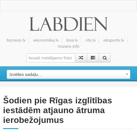
bizness.lv
ekonomika.lv
bna.lv
rits.lv
eksports.lv
nozare.info
Izvēlies sadaļu...
Šodien pie Rīgas izglītības
iestādēm atjauno ātruma
ierobežojumus