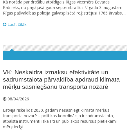
Kā norāda par drošību atbildīgais Rīgas vicemērs Edvards
Ratnieks, no pagājušā gada septembra līdz šī gada 3. augustam
Rīgas pašvaldības policija galvaspilsētā reģistrējusi 1765 ārvalstu...
Lasīt tālāk
VK: Neskaidra izmaksu efektivitāte un
sadrumstalota pārvaldība apdraud klimata
mērķu sasniegšanu transporta nozarē
08/04/2026
Latvija riskē līdz 2030. gadam nesasniegt klimata mērķus
transporta nozarē – politikas koordinācija ir sadrumstalota,
atbalsta instrumenti izkaisīti un publiskos resursus pietiekami
mērķtiecīgi...