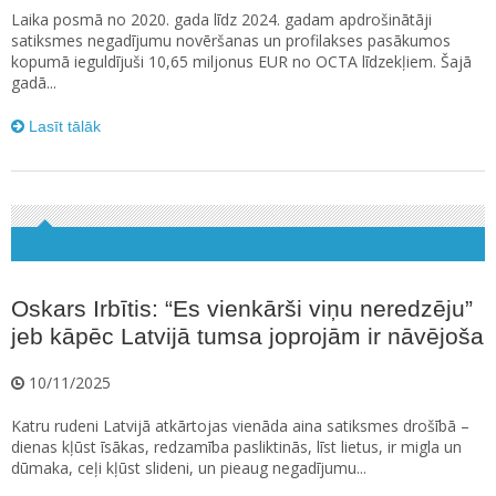
Laika posmā no 2020. gada līdz 2024. gadam apdrošinātāji
satiksmes negadījumu novēršanas un profilakses pasākumos
kopumā ieguldījuši 10,65 miljonus EUR no OCTA līdzekļiem. Šajā
gadā...
Lasīt tālāk
Oskars Irbītis: “Es vienkārši viņu neredzēju”
jeb kāpēc Latvijā tumsa joprojām ir nāvējoša
10/11/2025
Katru rudeni Latvijā atkārtojas vienāda aina satiksmes drošībā –
dienas kļūst īsākas, redzamība pasliktinās, līst lietus, ir migla un
dūmaka, ceļi kļūst slideni, un pieaug negadījumu...