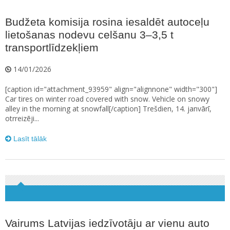
Budžeta komisija rosina iesaldēt autoceļu
lietošanas nodevu celšanu 3–3,5 t
transportlīdzekļiem
14/01/2026
[caption id="attachment_93959" align="alignnone" width="300"]
Car tires on winter road covered with snow. Vehicle on snowy
alley in the morning at snowfall[/caption] Trešdien, 14. janvārī,
otrreizēji...
Lasīt tālāk
Vairums Latvijas iedzīvotāju ar vienu auto