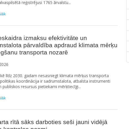
alvaspilsētā reģistrējusi 1765 ārvalstu...
ālāk
skaidra izmaksu efektivitāte un
mstalota pārvaldība apdraud klimata mērķu
egšanu transporta nozarē
2026
iskē līdz 2030. gadam nesasniegt klimata mērķus transporta
politikas koordinācija ir sadrumstalota, atbalsta instrumenti
un publiskos resursus pietiekami mērķtiecīgi...
ālāk
rta rītā sāks darboties seši jauni vidējā