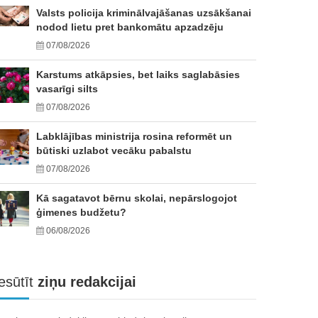
Valsts policija kriminālvajāšanas uzsākšanai
nodod lietu pret bankomātu apzadzēju
07/08/2026
Karstums atkāpsies, bet laiks saglabāsies
vasarīgi silts
07/08/2026
Labklājības ministrija rosina reformēt un
būtiski uzlabot vecāku pabalstu
07/08/2026
Kā sagatavot bērnu skolai, nepārslogojot
ģimenes budžetu?
06/08/2026
esūtīt
ziņu redakcijai