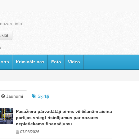
nozare.info
klēt
a
orts
Kriminālziņas
Foto
Video
Jaunumi
Šķirkļi
Pasažieru pārvadātāji pirms vēlēšanām aicina
partijas sniegt risinājumus par nozares
nepietiekamo finansējumu
07/08/2026