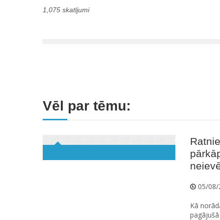
1,075 skatījumi
Vēl par tēmu:
Ratnie
pārkā
neiev
05/08/
Kā norāda
pagājušā 