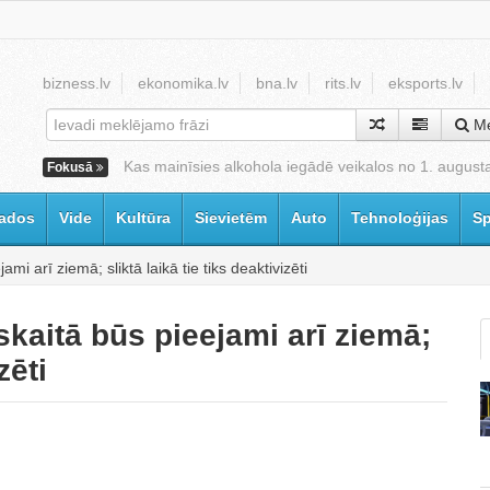
bizness.lv
ekonomika.lv
bna.lv
rits.lv
eksports.lv
Me
Kas mainīsies alkohola iegādē veikalos no 1. august
Fokusā
ados
Vide
Kultūra
Sievietēm
Auto
Tehnoloģijas
Sp
ami arī ziemā; sliktā laikā tie tiks deaktivizēti
 skaitā būs pieejami arī ziemā;
zēti