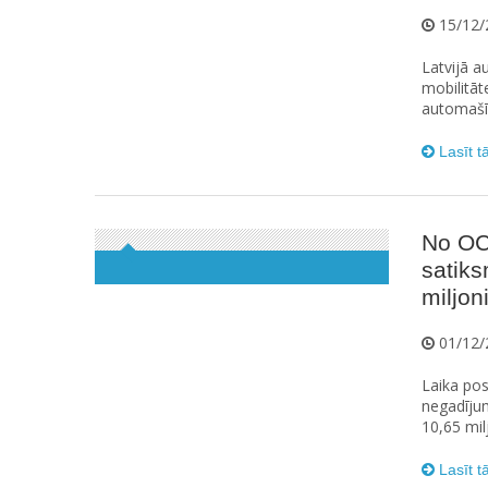
15/12/
Latvijā a
mobilitāt
automašīnu
Lasīt t
No OC
satiks
miljo
01/12/
Laika po
negadīju
10,65 mil
Lasīt t