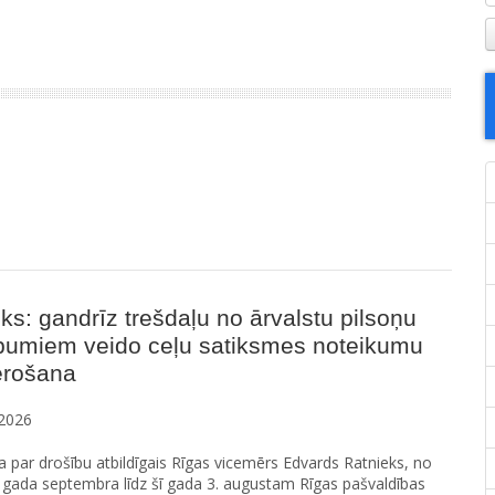
ks: gandrīz trešdaļu no ārvalstu pilsoņu
pumiem veido ceļu satiksmes noteikumu
ērošana
2026
 par drošību atbildīgais Rīgas vicemērs Edvards Ratnieks, no
gada septembra līdz šī gada 3. augustam Rīgas pašvaldības