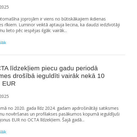
2025
utomašīna joprojām ir viens no būtiskākajiem ikdienas
es rīkiem. Luminor veiktā aptauja liecina, ka daudzi iedzīvotāji
 lieto pēc iespējas ilgāk: vairāk...
ālāk
TA līdzekļiem piecu gadu periodā
mes drošībā ieguldīti vairāk nekā 10
ni EUR
2025
smā no 2020. gada līdz 2024. gadam apdrošinātāji satiksmes
mu novēršanas un profilakses pasākumos kopumā ieguldījuši
jonus EUR no OCTA līdzekļiem. Šajā gadā...
ālāk