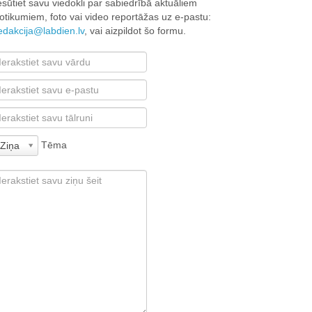
esūtiet savu viedokli par sabiedrībā aktuāliem
otikumiem, foto vai video reportāžas uz e-pastu:
edakcija@labdien.lv
, vai aizpildot šo formu.
Tēma
Ziņa