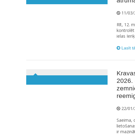
ātrum
11/03/
Rīt, 12. 
kontrolēt
ielas Ier
Lasīt t
Krava
2026. 
zemni
reemi
22/01/
Saeima, o
lietošana
ir mazinā