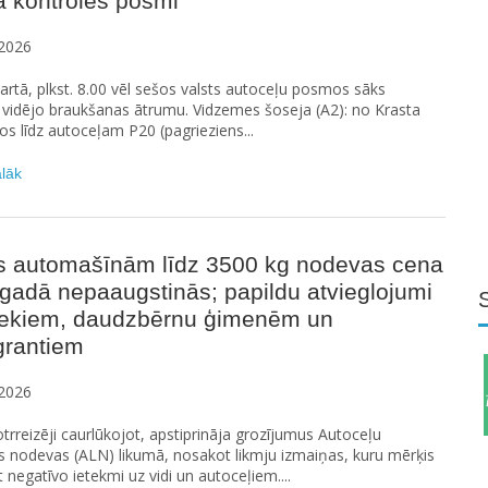
a kontroles posmi
2026
martā, plkst. 8.00 vēl sešos valsts autoceļu posmos sāks
 vidējo braukšanas ātrumu. Vidzemes šoseja (A2): no Krasta
iķos līdz autoceļam P20 (pagrieziens...
ālāk
s automašīnām līdz 3500 kg nodevas cena
gadā nepaaugstinās; papildu atvieglojumi
ekiem, daudzbērnu ģimenēm un
grantiem
2026
trreizēji caurlūkojot, apstiprināja grozījumus Autoceļu
s nodevas (ALN) likumā, nosakot likmju izmaiņas, kuru mērķis
t negatīvo ietekmi uz vidi un autoceļiem....