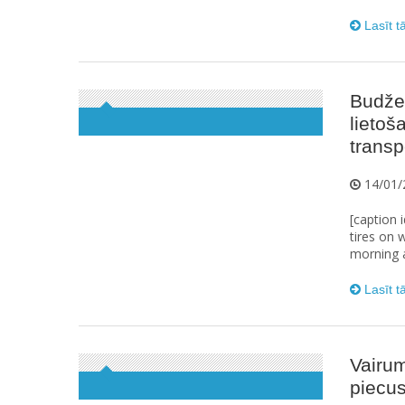
Lasīt t
Budžet
lietoš
transp
14/01/
[caption 
tires on 
morning at
Lasīt t
Vairum
piecus