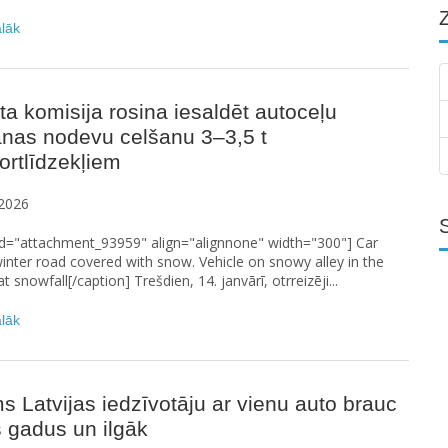
ālāk
a komisija rosina iesaldēt autoceļu
anas nodevu celšanu 3–3,5 t
ortlīdzekļiem
2026
id="attachment_93959" align="alignnone" width="300"] Car
winter road covered with snow. Vehicle on snowy alley in the
 snowfall[/caption] Trešdien, 14. janvārī, otrreizēji...
ālāk
s Latvijas iedzīvotāju ar vienu auto brauc
 gadus un ilgāk