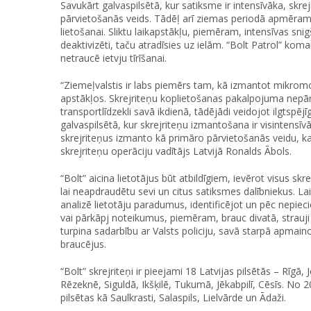
Savukārt galvaspilsētā, kur satiksme ir intensīvāka, skrej
pārvietošanās veids. Tādēļ arī ziemas periodā apmēram
lietošanai. Sliktu laikapstākļu, piemēram, intensīvas sn
deaktivizēti, taču atradīsies uz ielām. “Bolt Patrol” kom
netraucē ietvju tīrīšanai.
“Ziemeļvalstis ir labs piemērs tam, kā izmantot mikrom
apstākļos. Skrejriteņu koplietošanas pakalpojuma nepārt
transportlīdzekli savā ikdienā, tādējādi veidojot ilgtsp
galvaspilsētā, kur skrejriteņu izmantošana ir visintensī
skrejriteņus izmanto kā primāro pārvietošanās veidu, k
skrejriteņu operāciju vadītājs Latvijā Ronalds Ābols.
“Bolt” aicina lietotājus būt atbildīgiem, ievērot visus s
lai neapdraudētu sevi un citus satiksmes dalībniekus. L
analizē lietotāju paradumus, identificējot un pēc nepieci
vai pārkāpj noteikumus, piemēram, brauc divatā, strauji
turpina sadarbību ar Valsts policiju, savā starpā apmaino
braucējus.
“Bolt” skrejriteņi ir pieejami 18 Latvijas pilsētās – Rīgā,
Rēzeknē, Siguldā, Ikšķilē, Tukumā, Jēkabpilī, Cēsīs. No
pilsētas kā Saulkrasti, Salaspils, Lielvārde un Ādaži.