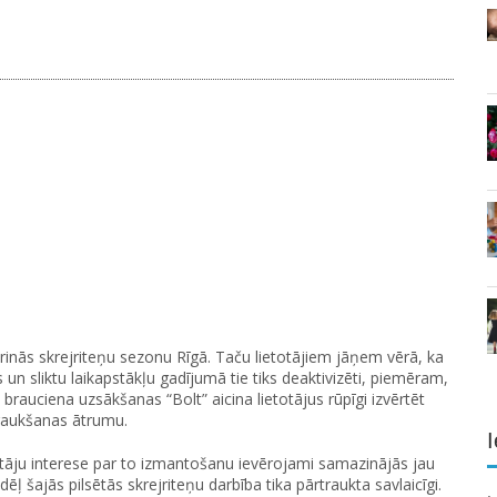
arinās skrejriteņu sezonu Rīgā. Taču lietotājiem jāņem vērā, ka
n sliktu laikapstākļu gadījumā tie tiks deaktivizēti, piemēram,
brauciena uzsākšanas “Bolt” aicina lietotājus rūpīgi izvērtēt
braukšanas ātrumu.
I
votāju interese par to izmantošanu ievērojami samazinājās jau
 šajās pilsētās skrejriteņu darbība tika pārtraukta savlaicīgi.