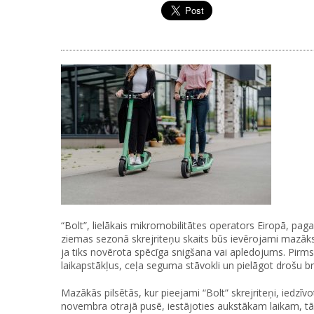
“Bolt”, lielākais mikromobilitātes operators Eiropā, pag
ziemas sezonā skrejriteņu skaits būs ievērojami mazāks u
ja tiks novērota spēcīga snigšana vai apledojums. Pirms 
laikapstākļus, ceļa seguma stāvokli un pielāgot drošu 
Mazākās pilsētās, kur pieejami “Bolt” skrejriteņi, iedzī
novembra otrajā pusē, iestājoties aukstākam laikam, tādēļ