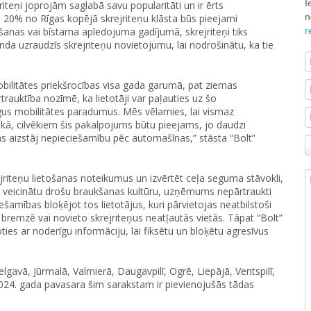
I
riteņi joprojām saglabā savu popularitāti un ir ērts
n
 20% no Rīgas kopējā skrejriteņu klāsta būs pieejami
r
igšanas vai bīstama apledojuma gadījumā, skrejriteņi tiks
anda uzraudzīs skrejriteņu novietojumu, lai nodrošinātu, ka tie
obilitātes priekšrocības visa gada garumā, pat ziemas
rauktība nozīmē, ka lietotāji var paļauties uz šo
ējīgus mobilitātes paradumus. Mēs vēlamies, lai vismaz
vākā, cilvēkiem šis pakalpojums būtu pieejams, jo daudzi
as aizstāj nepieciešamību pēc automašīnas,” stāsta “Bolt”
krejriteņu lietošanas noteikumus un izvērtēt ceļa seguma stāvokli,
ai veicinātu drošu braukšanas kultūru, uzņēmums nepārtraukti
ešamības bloķējot tos lietotājus, kuri pārvietojas neatbilstoši
 bremzē vai novieto skrejriteņus neatļautās vietās. Tāpat “Bolt”
ties ar noderīgu informāciju, lai fiksētu un bloķētu agresīvus
 Jelgavā, Jūrmalā, Valmierā, Daugavpilī, Ogrē, Liepājā, Ventspilī,
 2024. gada pavasara šim sarakstam ir pievienojušās tādas