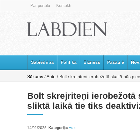
Par portālu
Kontakti
Sabiedrība
Politika
Bizness
Pasaulē
Nov
Sākums
/
Auto
/ Bolt skrejriteņi ierobežotā skaitā būs pieej
Bolt skrejriteņi ierobežotā
sliktā laikā tie tiks deaktivi
14/01/2025,
Kategorija:
Auto