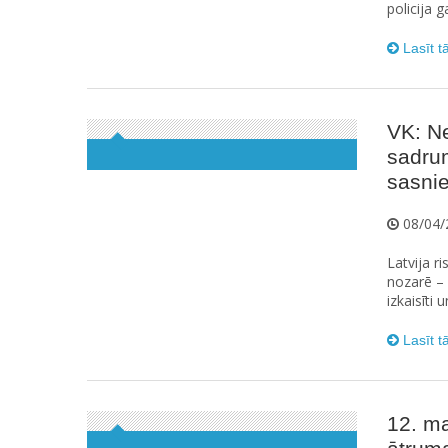
policija g
Lasīt t
VK: Ne
sadru
sasni
08/04/
Latvija r
nozarē – 
izkaisīti 
Lasīt t
12. ma