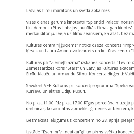
Latvijas filmu maratons un svētki apkaimēs
Visas dienas garumā kinoteātrī “Splendid Palace” norisin
tiks demonstrētas Latvijas jaunākās filmas gan kinoteāt
mērķauditoriju. Ieeja uz filmu seansiem, kā allaž, bez m
Kultūras centrā “Iļģuciems” notiks džeza koncerts “Im
Ķirses un Laura Amantova kvartets un kultūras centra “
Kultūras pilī “Ziemeļblāzma” izskanēs koncerts “Tev mūžam
Zemessardzes koris “Stars” un Latvijas Kultūras akadēmij
Emīlu Klaužu un Armandu Siliņu. Koncerta diriģenti: Val
Savukārt VEF Kultūras pilī koncertprogrammā “Spēka vārdi 
Kurševu un aktrisi Lidiju Pupuri.
No plkst.11.00 līdz plkst.17.00 Rīgas porcelāna muzeja
darbnīcas, ko aicinātas apmeklēt ģimenes ar bērniem, kā
Bezmaksas ielūgumi uz koncertiem no 28. aprīļa pieejam
Izstāde “Esam brīvi, neatkarīgi” un pirms svētku koncer