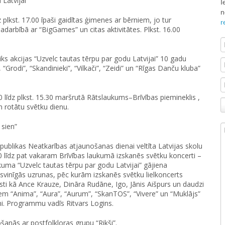
Latvijai”
I
n
plkst. 17.00 īpaši gaidītas ģimenes ar bērniem, jo tur
r
adarbībā ar “BigGames” un citas aktivitātes. Plkst. 16.00
iks akcijas “Uzvelc tautas tērpu par godu Latvijai” 10 gadu
“Grodi”, “Skandinieki”, “Vilkači”, “Zeidi” un “Rīgas Danču kluba”
0 līdz plkst. 15.30 maršrutā Rātslaukums–Brīvības piemineklis ,
 rotātu svētku dienu.
 sien”
publikas Neatkarības atjaunošanas dienai veltīta Latvijas skolu
0 līdz pat vakaram Brīvības laukumā izskanēs svētku koncerti –
uma “Uzvelc tautas tērpu par godu Latvijai” gājiena
svinīgās uzrunas, pēc kurām izskanēs svētku lielkoncerts
listi kā Ance Krauze, Dināra Rudāne, Igo, Jānis Aišpurs un daudzi
riem “Anima”, “Aura”, “Aurum”, “SkanTOS”, “Vivere” un “Muklājs”
mi. Programmu vadīs Ritvars Logins.
šanās ar postfolkloras grupu “Rikši”.