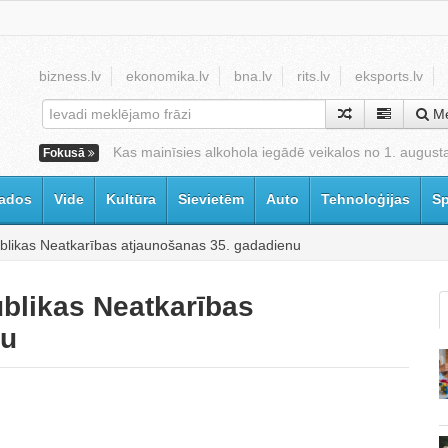
bizness.lv
ekonomika.lv
bna.lv
rits.lv
eksports.lv
Me
Kas mainīsies alkohola iegādē veikalos no 1. august
Fokusā
ados
Vide
Kultūra
Sievietēm
Auto
Tehnoloģijas
Sp
ublikas Neatkarības atjaunošanas 35. gadadienu
ublikas Neatkarības
nu