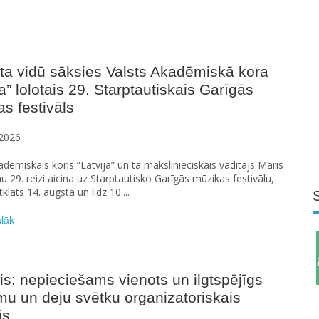
ta vidū sāksies Valsts Akadēmiskā kora
ja” lolotais 29. Starptautiskais Garīgās
s festivāls
2026
adēmiskais koris “Latvija” un tā mākslinieciskais vadītājs Māris
au 29. reizi aicina uz Starptautisko Garīgās mūzikas festivālu,
tklāts 14. augstā un līdz 10....
ālāk
is: nepieciešams vienots un ilgtspējīgs
u un deju svētku organizatoriskais
is