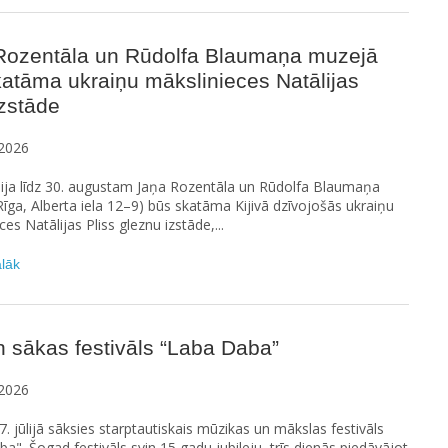
Rozentāla un Rūdolfa Blaumaņa muzejā
atāma ukraiņu mākslinieces Natālijas
izstāde
2026
lija līdz 30. augustam Jaņa Rozentāla un Rūdolfa Blaumaņa
īga, Alberta iela 12–9) būs skatāma Kijivā dzīvojošās ukraiņu
es Natālijas Pliss gleznu izstāde,...
ālāk
 sākas festivāls “Laba Daba”
2026
7. jūlijā sāksies starptautiskais mūzikas un mākslas festivāls
a". Šogad festivāls svin 15 gadu jubileju, trīs dienās piedāvājot