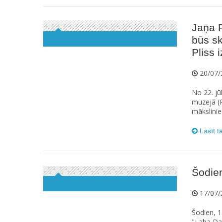
Jaņa 
būs sk
Pliss 
20/07/
No 22. jū
muzejā (R
māksliniec
Lasīt t
Šodien
17/07/
Šodien, 1
"Laba Dab