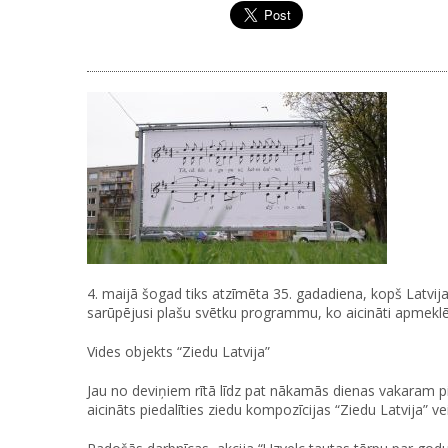
4. maijā šogad tiks atzīmēta 35. gadadiena, kopš Latvi
sarūpējusi plašu svētku programmu, ko aicināti apmeklēt g
Vides objekts “Ziedu Latvija”
Jau no deviņiem rītā līdz pat nākamās dienas vakaram pie 
aicināts piedalīties ziedu kompozīcijas “Ziedu Latvija” vei