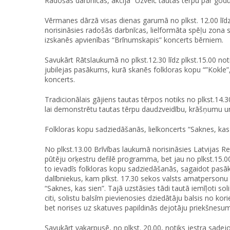
Radošās darbnīcas, akcija “Uzvelc tautas tērpu par godu 
Vērmanes dārzā visas dienas garumā no plkst. 12.00 līdz 
norisināsies radošās darbnīcas, lielformāta spēļu zona s
izskanēs apvienības “Brīnumskapis” koncerts bērniem.
Savukārt Rātslaukumā no plkst.12.30 līdz plkst.15.00 not
jubilejas pasākums, kurā skanēs folkloras kopu “”Kokle”, 
koncerts.
Tradicionālais gājiens tautas tērpos notiks no plkst.14.3
lai demonstrētu tautas tērpu daudzveidību, krāšņumu un
Folkloras kopu sadziedāšanās, lielkoncerts “Saknes, kas
No plkst.13.00 Brīvības laukumā norisināsies Latvijas Re
pūtēju orķestru defilē programma, bet jau no plkst.15.0
to ievadīs folkloras kopu sadziedāšanās, sagaidot pasāk
dalībniekus, kam plkst. 17.30 sekos valsts amatpersonu 
“Saknes, kas sien”. Tajā uzstāsies tādi tautā iemīļoti so
citi, solistu balsīm pievienosies dziedātāju balsis no ko
bet norises uz skatuves papildinās dejotāju priekšnesu
Savukārt vakarpusē, no plkst. 20.00, notiks jestra sadejo