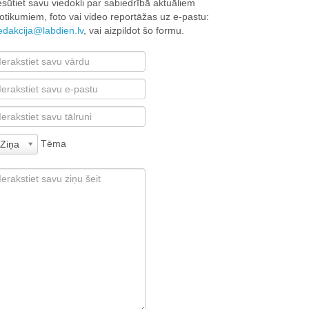
esūtiet savu viedokli par sabiedrībā aktuāliem
otikumiem, foto vai video reportāžas uz e-pastu:
edakcija@labdien.lv
, vai aizpildot šo formu.
Tēma
Ziņa