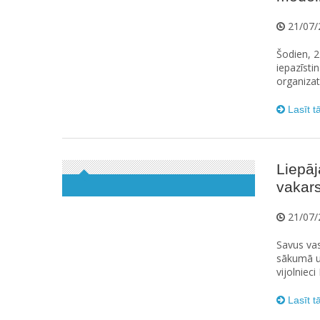
21/07/
Šodien, 21
iepazīsti
organizat
Lasīt t
Liepā
vakars
21/07/
Savus vas
sākumā uz
vijolnieci
Lasīt t