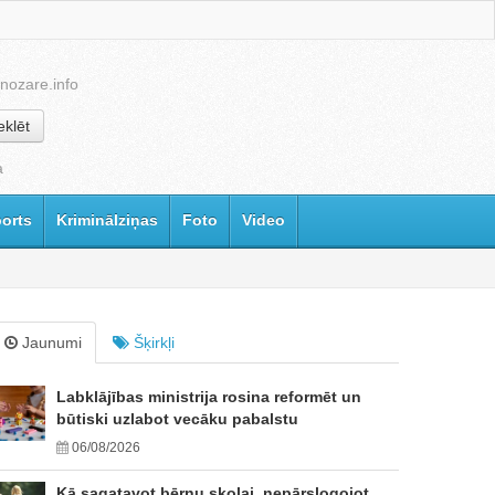
nozare.info
klēt
a
orts
Kriminālziņas
Foto
Video
Jaunumi
Šķirkļi
Labklājības ministrija rosina reformēt un
būtiski uzlabot vecāku pabalstu
06/08/2026
Kā sagatavot bērnu skolai, nepārslogojot