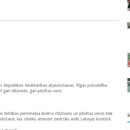
jas Republikas Neatkarības atjaunošanas. Rīgas pašvaldība
an rīdzinieki, gan pilsētas viesi.
Brīvības pieminekļa ikviens rīdzinieks un pilsētas viesis tiek
I
došanā, kur cilvēku atnestie ziedi tiks ievīti Latvijas kontūrā.