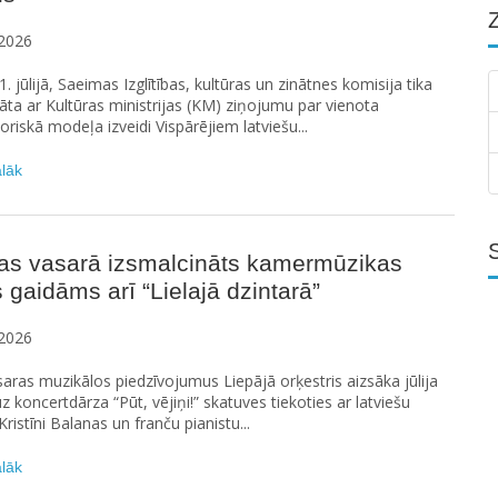
2026
. jūlijā, Saeimas Izglītības, kultūras un zinātnes komisija tika
nāta ar Kultūras ministrijas (KM) ziņojumu par vienota
oriskā modeļa izveidi Vispārējiem latviešu...
ālāk
jas vasarā izsmalcināts kamermūzikas
 gaidāms arī “Lielajā dzintarā”
2026
aras muzikālos piedzīvojumus Liepājā orķestris aizsāka jūlija
 koncertdārza “Pūt, vējiņi!” skatuves tiekoties ar latviešu
 Kristīni Balanas un franču pianistu...
ālāk