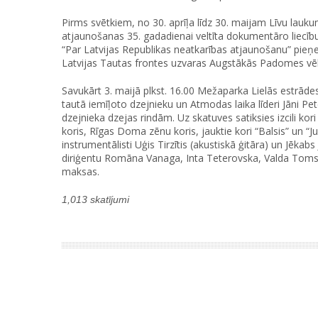
Pirms svētkiem, no 30. aprīļa līdz 30. maijam Līvu lau
atjaunošanas 35. gadadienai veltīta dokumentāro liecību i
“Par Latvijas Republikas neatkarības atjaunošanu” pieņ
Latvijas Tautas frontes uzvaras Augstākās Padomes vēlē
Savukārt 3. maijā plkst. 16.00 Mežaparka Lielās estrād
tautā iemīļoto dzejnieku un Atmodas laika līderi Jāni Pe
dzejnieka dzejas rindām. Uz skatuves satiksies izcili ko
koris, Rīgas Doma zēnu koris, jauktie kori “Balsis” un “J
instrumentālisti Uģis Tirzītis (akustiskā ģitāra) un Jēkab
diriģentu Romāna Vanaga, Inta Teterovska, Valda Tomso
maksas.
1,013 skatījumi