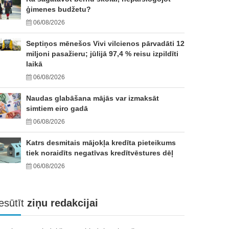
ģimenes budžetu?
06/08/2026
Septiņos mēnešos Vivi vilcienos pārvadāti 12
miljoni pasažieru; jūlijā 97,4 % reisu izpildīti
laikā
06/08/2026
Naudas glabāšana mājās var izmaksāt
simtiem eiro gadā
06/08/2026
Katrs desmitais mājokļa kredīta pieteikums
tiek noraidīts negatīvas kredītvēstures dēļ
06/08/2026
esūtīt
ziņu redakcijai