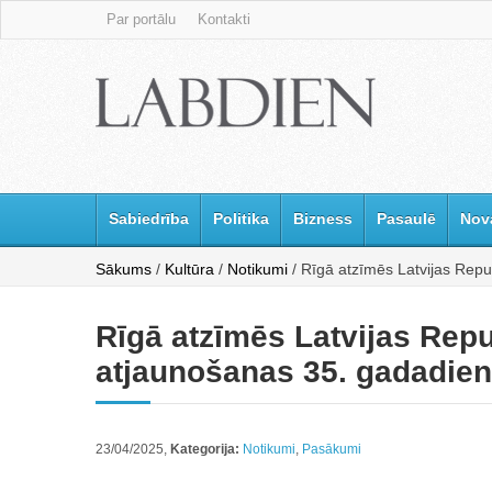
Par portālu
Kontakti
Sabiedrība
Politika
Bizness
Pasaulē
Nov
Sākums
/
Kultūra
/
Notikumi
/ Rīgā atzīmēs Latvijas Rep
Rīgā atzīmēs Latvijas Rep
atjaunošanas 35. gadadie
23/04/2025,
Kategorija:
Notikumi
,
Pasākumi