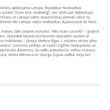
kumā būs aplūkojama Latvijas Republikas Neatkarības
zstāde “Esam brīvi, neatkarīgi”, kas vēstīs par deklarācijas
emšanu un Latvijas valsts atjaunošanas periodu sākot no
šanās līdz Latvijas valsts neatkarības atjaunošanai de facto.
es Kokaru zālē izskanēs koncerts “Mēs esam sacerēti” – godinot
teru, skaistākie latviešu komponistu skaņdarbi savīsies ar
ri un mākslinieki – Jāzepa Mediņa Rīgas 1. mūzikas skolas zēnu
uventus”, koncerta vadītājs un solists Zigfrīds Muktupāvels un
s Jančevskis (klavieres), lai radītu aizkustinošu svētku noskaņu
na, Artūra Mitrevica un Georga Zujeva vadībā. Ieeja bez