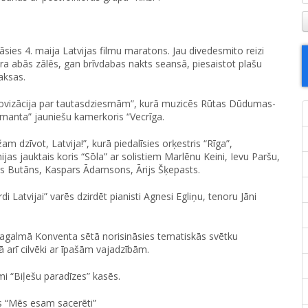
āsies 4. maija Latvijas filmu maratons. Jau divedesmito reizi
ra abās zālēs, gan brīvdabas nakts seansā, piesaistot plašu
aksas.
provizācija par tautasdziesmām”, kurā muzicēs Rūtas Dūdumas-
Imanta” jauniešu kamerkoris “Vecrīga.
 dzīvot, Latvija!”, kurā piedalīsies orķestris “Rīga”,
as jauktais koris “Sōla” ar solistiem Marlēnu Keini, Ievu Paršu,
dis Butāns, Kaspars Ādamsons, Ārijs Šķepasts.
Latvijai” varēs dzirdēt pianisti Agnesi Egliņu, tenoru Jāni
 pagalmā Konventa sētā norisināsies tematiskās svētku
 arī cilvēki ar īpašām vajadzībām.
i “Biļešu paradīzes” kasēs.
ts “Mēs esam sacerēti”