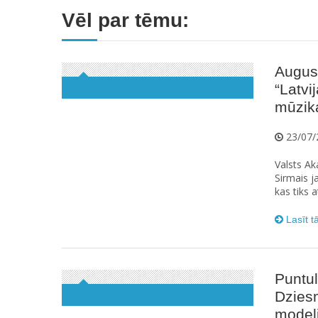
Vēl par tēmu:
Augus
“Latvi
mūzika
23/07/
Valsts Ak
Sirmais j
kas tiks a
Lasīt t
Puntul
Dziesm
model