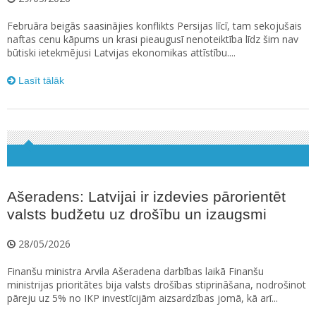
Februāra beigās saasinājies konflikts Persijas līcī, tam sekojušais
naftas cenu kāpums un krasi pieaugusī nenoteiktība līdz šim nav
būtiski ietekmējusi Latvijas ekonomikas attīstību....
Lasīt tālāk
Ašeradens: Latvijai ir izdevies pārorientēt
valsts budžetu uz drošību un izaugsmi
28/05/2026
Finanšu ministra Arvila Ašeradena darbības laikā Finanšu
ministrijas prioritātes bija valsts drošības stiprināšana, nodrošinot
pāreju uz 5% no IKP investīcijām aizsardzības jomā, kā arī...