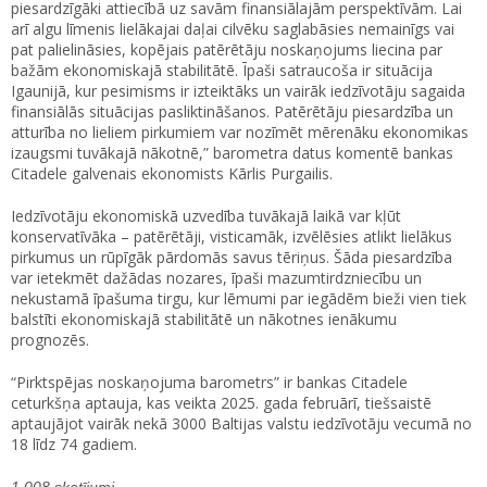
piesardzīgāki attiecībā uz savām finansiālajām perspektīvām. Lai
arī algu līmenis lielākajai daļai cilvēku saglabāsies nemainīgs vai
pat palielināsies, kopējais patērētāju noskaņojums liecina par
bažām ekonomiskajā stabilitātē. Īpaši satraucoša ir situācija
Igaunijā, kur pesimisms ir izteiktāks un vairāk iedzīvotāju sagaida
finansiālās situācijas pasliktināšanos. Patērētāju piesardzība un
atturība no lieliem pirkumiem var nozīmēt mērenāku ekonomikas
izaugsmi tuvākajā nākotnē,” barometra datus komentē bankas
Citadele galvenais ekonomists Kārlis Purgailis.
Iedzīvotāju ekonomiskā uzvedība tuvākajā laikā var kļūt
konservatīvāka – patērētāji, visticamāk, izvēlēsies atlikt lielākus
pirkumus un rūpīgāk pārdomās savus tēriņus. Šāda piesardzība
var ietekmēt dažādas nozares, īpaši mazumtirdzniecību un
nekustamā īpašuma tirgu, kur lēmumi par iegādēm bieži vien tiek
balstīti ekonomiskajā stabilitātē un nākotnes ienākumu
prognozēs.
“Pirktspējas noskaņojuma barometrs” ir bankas Citadele
ceturkšņa aptauja, kas veikta 2025. gada februārī, tiešsaistē
aptaujājot vairāk nekā 3000 Baltijas valstu iedzīvotāju vecumā no
18 līdz 74 gadiem.