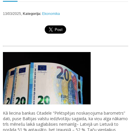
13/03/2025,
Kategorija:
Ekonomika
Kā liecina bankas Citadele “Pirktspējas noskaņojuma barometrs”
dati, puse Baltijas valstu iedzīvotāju sagaida, ka viņu alga nākamo
trīs mēnešu laikā saglabāsies nemainīg– Latvijā un Lietuvā to
norāda 51 % aptaujāto, bet Igaunijā – 52 %. Taču vienlaikus