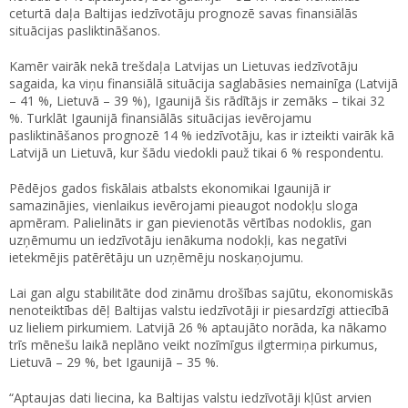
ceturtā daļa Baltijas iedzīvotāju prognozē savas finansiālās
situācijas pasliktināšanos.
Kamēr vairāk nekā trešdaļa Latvijas un Lietuvas iedzīvotāju
sagaida, ka viņu finansiālā situācija saglabāsies nemainīga (Latvijā
– 41 %, Lietuvā – 39 %), Igaunijā šis rādītājs ir zemāks – tikai 32
%. Turklāt Igaunijā finansiālās situācijas ievērojamu
pasliktināšanos prognozē 14 % iedzīvotāju, kas ir izteikti vairāk kā
Latvijā un Lietuvā, kur šādu viedokli pauž tikai 6 % respondentu.
Pēdējos gados fiskālais atbalsts ekonomikai Igaunijā ir
samazinājies, vienlaikus ievērojami pieaugot nodokļu sloga
apmēram. Palielināts ir gan pievienotās vērtības nodoklis, gan
uzņēmumu un iedzīvotāju ienākuma nodokļi, kas negatīvi
ietekmējis patērētāju un uzņēmēju noskaņojumu.
Lai gan algu stabilitāte dod zināmu drošības sajūtu, ekonomiskās
nenoteiktības dēļ Baltijas valstu iedzīvotāji ir piesardzīgi attiecībā
uz lieliem pirkumiem. Latvijā 26 % aptaujāto norāda, ka nākamo
trīs mēnešu laikā neplāno veikt nozīmīgus ilgtermiņa pirkumus,
Lietuvā – 29 %, bet Igaunijā – 35 %.
“Aptaujas dati liecina, ka Baltijas valstu iedzīvotāji kļūst arvien