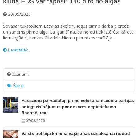
kļūda EDS var “apēst” 140 eiro no algas
20/05/2026
Šovasar tūkstošiem Latvijas skolēnu iegūs pirmo darba pieredzi
un saņems pirmo algu. Lai gan šī nauda nereti tiek iztērēta kārotu
lietu iegādei, bankas Citadele klientu pieredzes vadītāja...
Lasīt tālāk
Jaunumi
Šķirkļi
Pasažieru pārvadātāji pirms vēlēšanām aicina partijas
sniegt risinājumus par nozares nepietiekamo
finansējumu
07/08/2026
Valsts policija kriminālvajāšanas uzsākšanai nodod