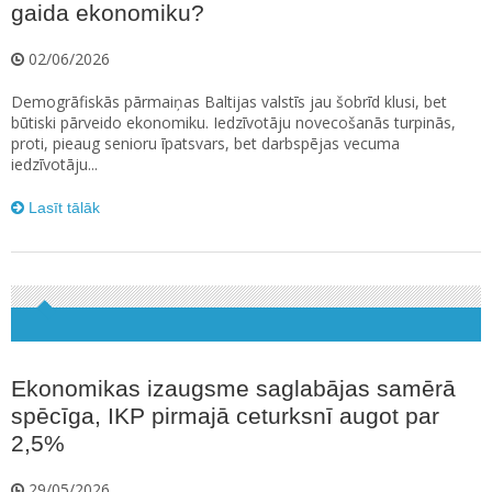
gaida ekonomiku?
02/06/2026
Demogrāfiskās pārmaiņas Baltijas valstīs jau šobrīd klusi, bet
būtiski pārveido ekonomiku. Iedzīvotāju novecošanās turpinās,
proti, pieaug senioru īpatsvars, bet darbspējas vecuma
iedzīvotāju...
Lasīt tālāk
Ekonomikas izaugsme saglabājas samērā
spēcīga, IKP pirmajā ceturksnī augot par
2,5%
29/05/2026