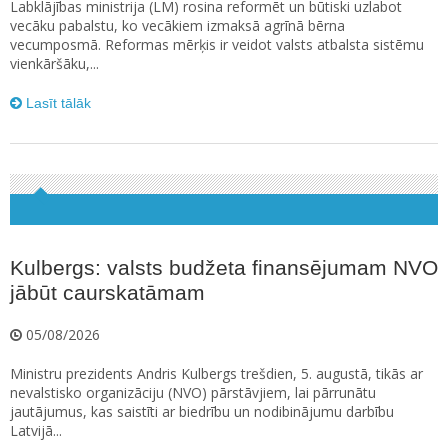
Labklājības ministrija (LM) rosina reformēt un būtiski uzlabot
vecāku pabalstu, ko vecākiem izmaksā agrīnā bērna
vecumposmā. Reformas mērķis ir veidot valsts atbalsta sistēmu
vienkāršāku,...
Lasīt tālāk
Kulbergs: valsts budžeta finansējumam NVO
jābūt caurskatāmam
05/08/2026
Ministru prezidents Andris Kulbergs trešdien, 5. augustā, tikās ar
nevalstisko organizāciju (NVO) pārstāvjiem, lai pārrunātu
jautājumus, kas saistīti ar biedrību un nodibinājumu darbību
Latvijā...