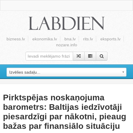
bizness.lv
ekonomika.lv
bna.lv
rits.lv
eksports.lv
nozare.info
Izvēlies sadaļu...
Pirktspējas noskaņojuma
barometrs: Baltijas iedzīvotāji
piesardzīgi par nākotni, pieaug
bažas par finansiālo situāciju