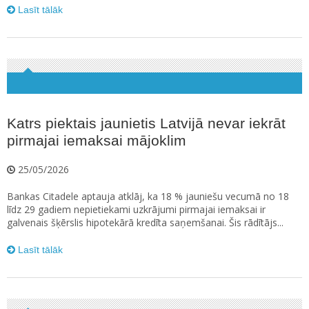
Lasīt tālāk
Katrs piektais jaunietis Latvijā nevar iekrāt
pirmajai iemaksai mājoklim
25/05/2026
Bankas Citadele aptauja atklāj, ka 18 % jauniešu vecumā no 18
līdz 29 gadiem nepietiekami uzkrājumi pirmajai iemaksai ir
galvenais šķērslis hipotekārā kredīta saņemšanai. Šis rādītājs...
Lasīt tālāk