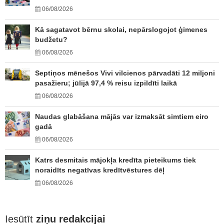
06/08/2026
Kā sagatavot bērnu skolai, nepārslogojot ģimenes
budžetu?
06/08/2026
Septiņos mēnešos Vivi vilcienos pārvadāti 12 miljoni
pasažieru; jūlijā 97,4 % reisu izpildīti laikā
06/08/2026
Naudas glabāšana mājās var izmaksāt simtiem eiro
gadā
06/08/2026
Katrs desmitais mājokļa kredīta pieteikums tiek
noraidīts negatīvas kredītvēstures dēļ
06/08/2026
Iesūtīt
ziņu redakcijai