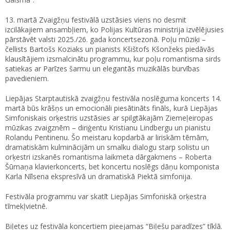
13. martā Zvaigžņu festivālā uzstāsies viens no desmit
izcilākajiem ansambļiem, ko Polijas Kultūras ministrija izvēlējusies
pārstāvēt valsti 2025./26. gada koncertsezonā. Poļu mūziķi –
čellists Bartošs Koziaks un pianists Kšištofs Kšonžeks piedāvās
klausītājiem izsmalcinātu programmu, kur poļu romantisma sirds
satiekas ar Parīzes šarmu un elegantās muzikālās burvības
pavedieniem.
Liepājas Starptautiskā zvaigžņu festivāla noslēguma koncerts 14.
martā būs krāšņs un emocionāli piesātināts fināls, kurā Liepājas
Simfoniskais orķestris uzstāsies ar spilgtākajām Ziemeļeiropas
mūzikas zvaigznēm – diriģentu Kristianu Lindbergu un pianistu
Rolandu Pentinenu. Šo meistaru kopdarbā ar liriskām tēmām,
dramatiskām kulminācijām un smalku dialogu starp solistu un
orķestri izskanēs romantisma laikmeta dārgakmens – Roberta
Šūmaņa klavierkoncerts, bet koncertu noslēgs dāņu komponista
Karla Nīlsena ekspresīvā un dramatiskā Piektā simfonija.
Festivāla programmu var skatīt Liepājas Simfoniskā orķestra
tīmekļvietnē.
Biļetes uz festivāla koncertiem pieejamas “Biļešu paradīzes” tīklā.