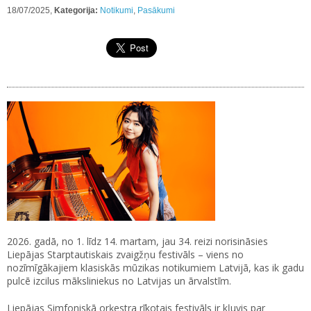
18/07/2025,
Kategorija:
Notikumi
,
Pasākumi
2026. gadā, no 1. līdz 14. martam, jau 34. reizi norisināsies
Liepājas Starptautiskais zvaigžņu festivāls – viens no
nozīmīgākajiem klasiskās mūzikas notikumiem Latvijā, kas ik gadu
pulcē izcilus māksliniekus no Latvijas un ārvalstīm.
Liepājas Simfoniskā orķestra rīkotais festivāls ir kļuvis par