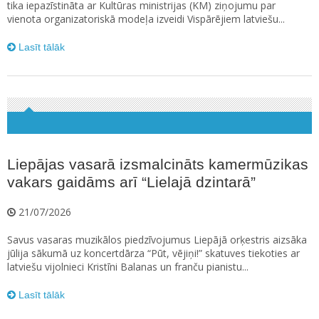
tika iepazīstināta ar Kultūras ministrijas (KM) ziņojumu par
vienota organizatoriskā modeļa izveidi Vispārējiem latviešu...
Lasīt tālāk
Liepājas vasarā izsmalcināts kamermūzikas
vakars gaidāms arī “Lielajā dzintarā”
21/07/2026
Savus vasaras muzikālos piedzīvojumus Liepājā orķestris aizsāka
jūlija sākumā uz koncertdārza “Pūt, vējiņi!” skatuves tiekoties ar
latviešu vijolnieci Kristīni Balanas un franču pianistu...
Lasīt tālāk