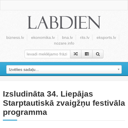
bizness.lv
ekonomika.lv
bna.lv
rits.lv
eksports.lv
nozare.info
Izvēlies sadaļu...
Izsludināta 34. Liepājas
Starptautiskā zvaigžņu festivāla
programma