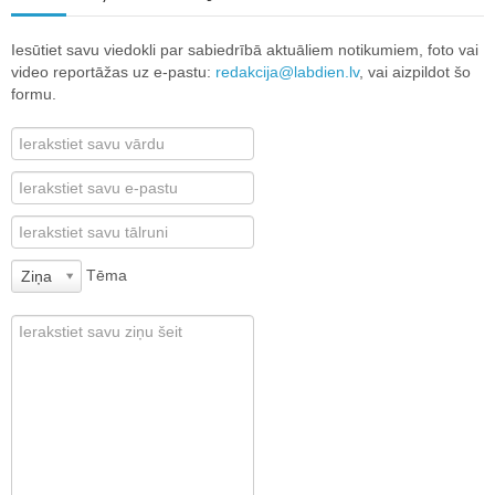
Iesūtiet savu viedokli par sabiedrībā aktuāliem notikumiem, foto vai
video reportāžas uz e-pastu:
redakcija@labdien.lv
, vai aizpildot šo
formu.
Tēma
Ziņa