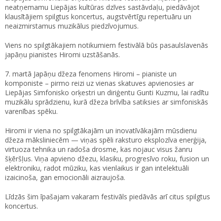
neatņemamu Liepājas kultūras dzīves sastāvdaļu, piedāvājot
klausītājiem spilgtus koncertus, augstvērtīgu repertuāru un
neaizmirstamus muzikālus piedzīvojumus.
Viens no spilgtākajiem notikumiem festivālā būs pasaulslavenās
japāņu pianistes Hiromi uzstāšanās.
7. martā Japāņu džeza fenomens Hiromi – pianiste un
komponiste – pirmo reizi uz vienas skatuves apvienosies ar
Liepājas Simfonisko orķestri un diriģentu Gunti Kuzmu, lai radītu
muzikālu sprādzienu, kurā džeza brīvība satiksies ar simfoniskās
varenības spēku.
Hiromi ir viena no spilgtākajām un inovatīvākajām mūsdienu
džeza māksliniecēm — viņas spēli raksturo eksplozīva enerģija,
virtuoza tehnika un radoša drosme, kas nojauc visus žanru
šķēršļus. Viņa apvieno džezu, klasiku, progresīvo roku, fusion un
elektroniku, radot mūziku, kas vienlaikus ir gan intelektuāli
izaicinoša, gan emocionāli aizraujoša.
Līdzās šim īpašajam vakaram festivāls piedāvās arī citus spilgtus
koncertus.