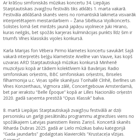
Ar krāšņu simfoniskās mūzikas koncertu 34. Liepājas
Starptautiskais zvaigžņu festivāls tiks atklāts 1. marta vakarā.
Festivāla atklāšanā skanēs viens no romantiskā laikmeta visvairāk
interpretētajiem meistardarbiem – Žana Sibēliusa Vijolkoncerts.
Solistes lomā šeit mirdzēs jaunā japāņu vijolniece Juki Hirano,
kuras neilgās, bet spožās karjeras kulminācijas punkts līdz šim ir
triumfs Vīnes klasiskās vijoles konkursā.
Karla Marijas fon Vēbera Pirmo klarnetes koncertu savukārt šajā
vakarā interpretēs beļģu klarnetiste Anelīne van Vauve, kas kopš
uzvaras ARD Starptautiskajā mūzikas konkursā Minhenē
muzicējusi kopā ar tādiem kolektīviem kā Bavārijas Radio
simfoniskais orķestris, BBC simfoniskais orķestris, Briseles
filharmonija u.c. Viņas spēle skanējusi Tonhallē Cīrihē, Berlīnes un
Vīnes Konzerthaus, Vigmora zālē, Concertgebouw Amsterdamā,
bet par ierakstu “Belle Époque” kopā ar Lilles Nacionālo orķestri
2020. gadā saņemta prestižā “Opus Klassik” balva.
8. martā Liepājas Starptautiskajā zvaigžņu festivālā ar dziļi
personisku un garīgi piesātinātu programmu atgriezīsies viens no
spožākajiem Latvijas pianistiem Reinis Zariņš. Koncertā skanēs
Riharda Dubras 2025. gadā ar Lielo mūzikas balvu kategorijā
“Gada jaundarbs” godalgotais klaviercikls “Krustaceļa vīzijas.
Gaisma”.