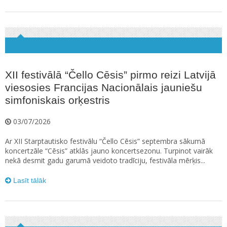
XII festivālā “Čello Cēsis” pirmo reizi Latvijā
viesosies Francijas Nacionālais jauniešu
simfoniskais orķestris
03/07/2026
Ar XII Starptautisko festivālu “Čello Cēsis” septembra sākumā
koncertzāle “Cēsis” atklās jauno koncertsezonu. Turpinot vairāk
nekā desmit gadu garumā veidoto tradīciju, festivāla mērķis...
Lasīt tālāk