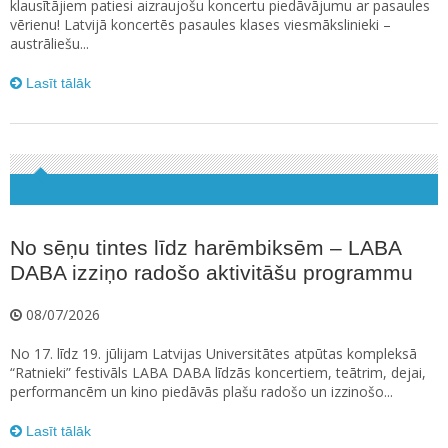
klausītājiem patiesi aizraujošu koncertu piedāvājumu ar pasaules
vērienu! Latvijā koncertēs pasaules klases viesmākslinieki –
austrāliešu...
Lasīt tālāk
No sēņu tintes līdz harēmbiksēm – LABA
DABA izziņo radošo aktivitāšu programmu
08/07/2026
No 17. līdz 19. jūlijam Latvijas Universitātes atpūtas kompleksā
“Ratnieki” festivāls LABA DABA līdzās koncertiem, teātrim, dejai,
performancēm un kino piedāvās plašu radošo un izzinošo...
Lasīt tālāk