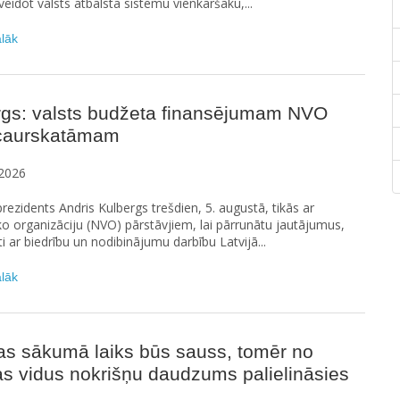
 veidot valsts atbalsta sistēmu vienkāršāku,...
ālāk
rgs: valsts budžeta finansējumam NVO
 caurskatāmam
2026
prezidents Andris Kulbergs trešdien, 5. augustā, tikās ar
ko organizāciju (NVO) pārstāvjiem, lai pārrunātu jautājumus,
ti ar biedrību un nodibinājumu darbību Latvijā...
ālāk
as sākumā laiks būs sauss, tomēr no
s vidus nokrišņu daudzums palielināsies