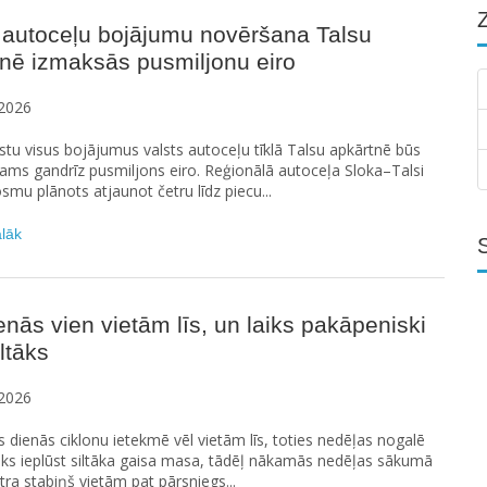
 autoceļu bojājumu novēršana Talsu
nē izmaksās pusmiljonu eiro
2026
stu visus bojājumus valsts autoceļu tīklā Talsu apkārtnē būs
ams gandrīz pusmiljons eiro. Reģionālā autoceļa Sloka–Talsi
smu plānots atjaunot četru līdz piecu...
ālāk
enās vien vietām līs, un laiks pakāpeniski
iltāks
2026
 dienās ciklonu ietekmē vēl vietām līs, toties nedēļas nogalē
āks ieplūst siltāka gaisa masa, tādēļ nākamās nedēļas sākumā
a stabiņš vietām pat pārsniegs...