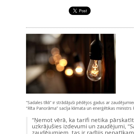
“Sadales tīkli” ir strādājuši pēdējos gadus ar zaudējumiem 
“Rīta Panorāma” sacīja klimata un enerģētikas ministrs
“Ņemot vērā, ka tarifi netika pārskatīt
uzkrājušies izdevumi un zaudējumi, “Sa
zaudējumiem, tas ir radījis nepatīkamu 