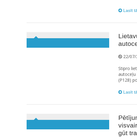
Lasīt t
Lietav
autoce
22/07/
Stipro li
autoceļu 
(P128) po
Lasīt t
Pētīju
visvai
gūt t