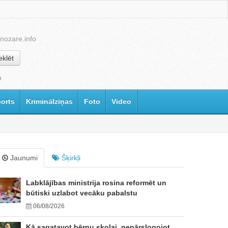
nozare.info
klēt
a
orts
Kriminālziņas
Foto
Video
Jaunumi
Šķirkļi
Labklājības ministrija rosina reformēt un
būtiski uzlabot vecāku pabalstu
06/08/2026
Kā sagatavot bērnu skolai, nepārslogojot