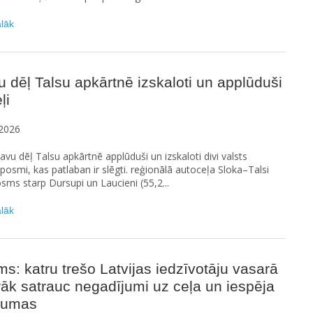
ālāk
u dēļ Talsu apkārtnē izskaloti un applūduši
ļi
2026
etavu dēļ Talsu apkārtnē applūduši un izskaloti divi valsts
posmi, kas patlaban ir slēgti. reģionālā autoceļa Sloka–Talsi
sms starp Dursupi un Laucieni (55,2...
ālāk
ms: katru trešo Latvijas iedzīvotāju vasarā
rāk satrauc negadījumi uz ceļa un iespēja
raumas