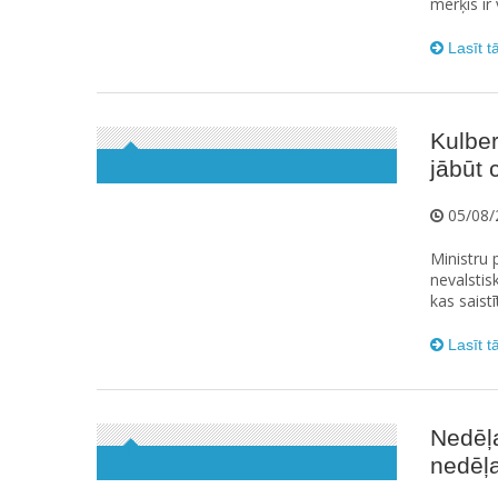
mērķis ir
Lasīt t
Kulbe
jābūt
05/08/
Ministru 
nevalstis
kas saistī
Lasīt t
Nedēļ
nedēļa