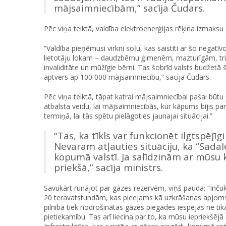
mājsaimniecībām,” sacīja Čudars.
Pēc viņa teiktā, valdība elektroenerģijas rēķina izmaksu s
“Valdība pieņēmusi virkni soļu, kas saistīti ar šo negat
lietotāju lokam – daudzbērnu ģimenēm, mazturīgām, tr
invaliditāte un mūžīgie bērni. Tas šobrīd valsts budžetā
aptvers ap 100 000 mājsaimniecību,” sacīja Čudars.
Pēc viņa teiktā, tāpat katrai mājsaimniecībai pašai bū
atbalsta veidu, lai mājsaimniecībās, kur kāpums bijis par
termiņā, lai tās spētu pielāgoties jaunajai situācijai.”
“Tas, ka tīkls var funkcionēt ilgtspējīg
Nevaram atļauties situāciju, ka “Sadales
kopumā valstī. Ja salīdzinām ar mūsu k
priekšā,” sacīja ministrs.
Savukārt runājot par gāzes rezervēm, viņš pauda: “Inčuk
20 teravatstundām, kas pieejams kā uzkrāšanas apjoms,
pilnībā tiek nodrošinātas gāzes piegādes iespējas ne tika
pietiekamību. Tas arī liecina par to, ka mūsu iepriekšējā