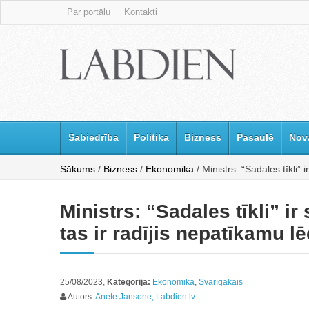
Par portālu
Kontakti
Sabiedrība
Politika
Bizness
Pasaulē
Nov
Sākums
/
Bizness
/
Ekonomika
/ Ministrs: “Sadales tīkli”
Ministrs: “Sadales tīkli” i
tas ir radījis nepatīkamu lē
25/08/2023,
Kategorija:
Ekonomika
,
Svarīgākais
Autors:
Anete Jansone, Labdien.lv