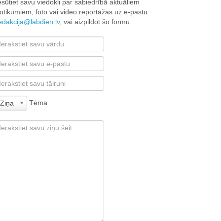
esūtiet savu viedokli par sabiedrībā aktuāliem
otikumiem, foto vai video reportāžas uz e-pastu:
edakcija@labdien.lv
, vai aizpildot šo formu.
Tēma
Ziņa