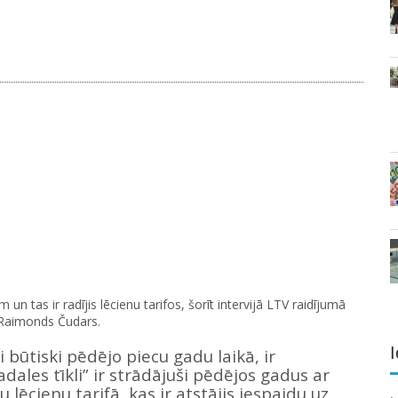
un tas ir radījis lēcienu tarifos, šorīt intervijā LTV raidījumā
 Raimonds Čudars.
I
i būtiski pēdējo piecu gadu laikā, ir
dales tīkli” ir strādājuši pēdējos gadus ar
lēcienu tarifā, kas ir atstājis iespaidu uz