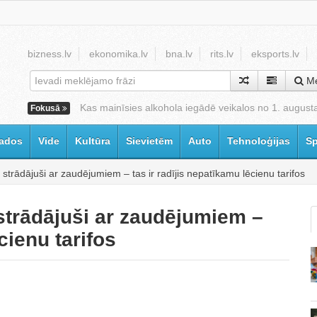
bizness.lv
ekonomika.lv
bna.lv
rits.lv
eksports.lv
Me
Kas mainīsies alkohola iegādē veikalos no 1. august
Fokusā
ados
Vide
Kultūra
Sievietēm
Auto
Tehnoloģijas
Sp
 ir strādājuši ar zaudējumiem – tas ir radījis nepatīkamu lēcienu tarifos
r strādājuši ar zaudējumiem –
cienu tarifos