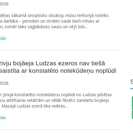
2026
ēļas sākumā sinoptisko situāciju mūsu teritorijā noteiks
na darbība – pirmdien un otrdien saule bieži mīsies ar
 tomēr laiks saglabāsies sauss un vējš būs...
ālāk
ivju bojāeja Ludzas ezeros nav tiešā
saistīta ar konstatēto notekūdeņu noplūdi
2026
ar jūnijā konstatēto notekūdeņu noplūdi no Ludzas pilsētas
u attīrīšanas iekārtām un vēlāk fiksēto zandartu bojāeju
n Mazajā Ludzas ezerā tika veiktas...
ālāk