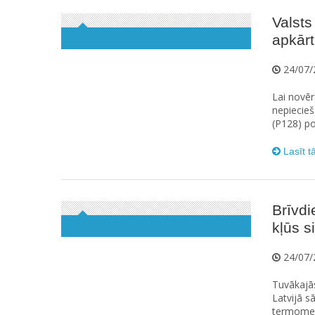
Valsts
apkārt
24/07/
Lai novēr
nepiecieš
(P128) po
Lasīt t
Brīvdi
kļūs s
24/07/
Tuvākajās
Latvijā s
termometr