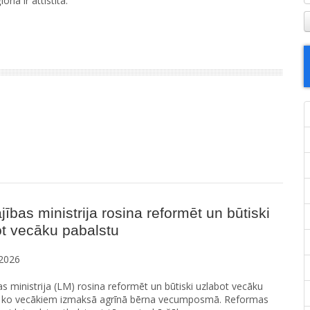
nā ir attīstīta.”
jības ministrija rosina reformēt un būtiski
t vecāku pabalstu
2026
as ministrija (LM) rosina reformēt un būtiski uzlabot vecāku
, ko vecākiem izmaksā agrīnā bērna vecumposmā. Reformas