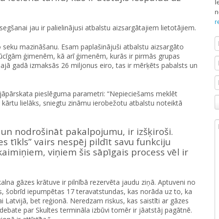
I
n
r
egšanai jau ir palielinājusi atbalstu aizsargātajiem lietotājiem.
īvo seku mazināšanu. Esam paplašinājuši atbalstu aizsargāto
ūcīgām ģimenēm, kā arī ģimenēm, kurās ir pirmās grupas
 šajā gadā izmaksās 26 miljonus eiro, tas ir mērķēts pabalsts un
tu jāpārskata pieslēguma parametri: “Nepieciešams meklēt
 kārtu lielāks, sniegtu zināmu ierobežotu atbalstu noteiktā
i un nodrošināt pakalpojumu, ir izšķiroši.
 tīkls” vairs nespēj pildīt savu funkciju
aimiņiem, viņiem šis sāpīgais process vēl ir
alna gāzes krātuve ir pilnībā rezervēta jaudu ziņā. Aptuveni no
 šobrīd iepumpētas 17 teravatstundas, kas norāda uz to, ka
i Latvijā, bet reģionā. Neredzam riskus, kas saistīti ar gāzes
 debate par Skultes termināla izbūvi tomēr ir jāatstāj pagātnē.