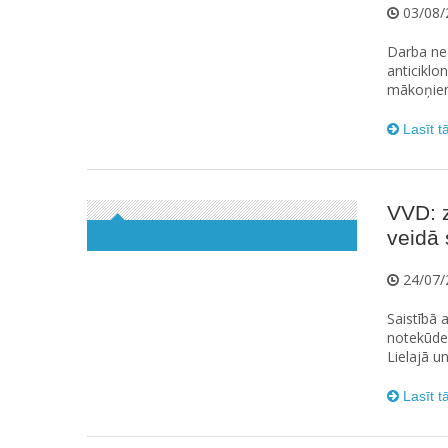
03/08/
Darba ned
anticiklo
mākoņiem,
Lasīt t
VVD: z
veidā 
24/07/
Saistībā 
notekūdeņ
Lielajā u
Lasīt t