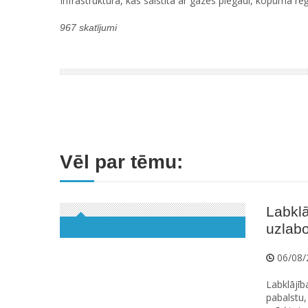
Infrastruktūra, kas saistīta ar gāzes piegādi, kopumā reģio
967 skatījumi
Vēl par tēmu:
Labklā
uzlabo
06/08/
Labklājīb
pabalstu