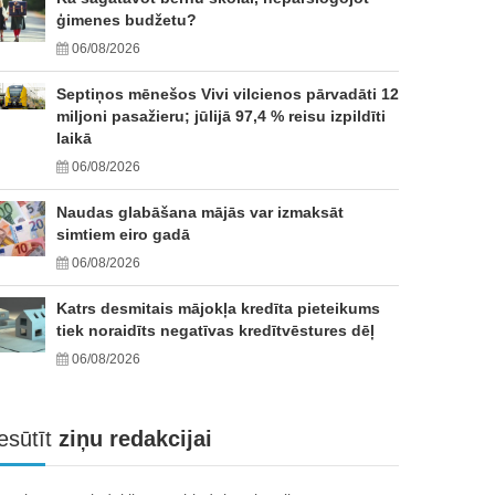
ģimenes budžetu?
06/08/2026
Septiņos mēnešos Vivi vilcienos pārvadāti 12
miljoni pasažieru; jūlijā 97,4 % reisu izpildīti
laikā
06/08/2026
Naudas glabāšana mājās var izmaksāt
simtiem eiro gadā
06/08/2026
Katrs desmitais mājokļa kredīta pieteikums
tiek noraidīts negatīvas kredītvēstures dēļ
06/08/2026
esūtīt
ziņu redakcijai