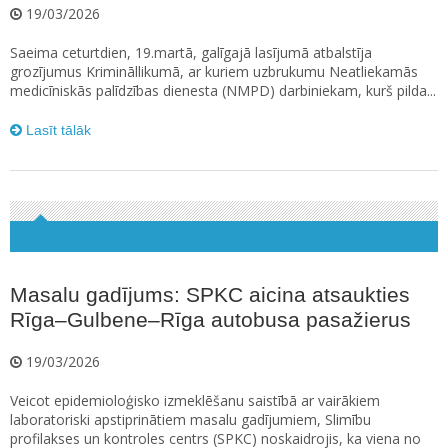
19/03/2026
Saeima ceturtdien, 19.martā, galīgajā lasījumā atbalstīja
grozījumus Krimināllikumā, ar kuriem uzbrukumu Neatliekamās
medicīniskās palīdzības dienesta (NMPD) darbiniekam, kurš pilda...
Lasīt tālāk
Masalu gadījums: SPKC aicina atsaukties
Rīga–Gulbene–Rīga autobusa pasažierus
19/03/2026
Veicot epidemioloģisko izmeklēšanu saistībā ar vairākiem
laboratoriski apstiprinātiem masalu gadījumiem, Slimību
profilakses un kontroles centrs (SPKC) noskaidrojis, ka viena no