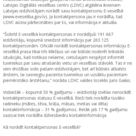
Latvijas Digitālās veselības centrs (LDVC) atgādina ikvienam
Latvijas iedzīvotājam norādīt savu kontaktpersonu E-veselībā
(www.eveseliba.gov.lv). Ja kontaktpersona jau ir norādīta, tad
LDVC aicina pārliecināties par to, vai informācija ir aktuāla.
“Šobrīd E-veselībā kontaktpersonas ir norādījuši 191 667
iedzīvotāju, kopumā sniedzot informāciju par 263 125
kontaktpersonām. Oficiāli norādīt kontaktpersonas informāciju E-
veselībā prasa tikai trīs klikšķus un var būtiski noderēt kritiskās
situācijās, kad notikusi nelaime, cietušajam nespējot informēt
tuviniekus par savu atrašanās vietu un veselības stāvokli. Tas ir ne
vien drošības solis pašam iedzīvotājam, bet arī būtisks atbalsts
ārstiem, lai sasniegtu pacienta tuviniekus un uzsāktu pacientam
piemērotāko ārstēšanu,” norāda LDVC valdes loceklis Juris Gaiķis.
Visbiežāk – kopumā 50 % gadījumu – iedzīvotāji izvēlas nenorādīt
kontaktpersonas statusu E-veselībā. Bieži tiek norādīta tuvāko
radinieku (mātes, tēva, brāļa, māsas, meitas vai dēla)
kontaktinformācija – 31 % gadījumos. Retāk jeb 17 % gadījumu
saziņai tiek norādīta dzīvesbiedru kontaktinformācija.
Kā norādīt kontaktpersonas E-veselībā?