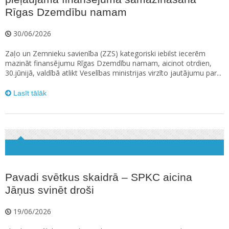
Rīgas Dzemdību namam
30/06/2026
Zaļo un Zemnieku savienība (ZZS) kategoriski iebilst iecerēm
mazināt finansējumu Rīgas Dzemdību namam, aicinot otrdien,
30.jūnijā, valdībā atlikt Veselības ministrijas virzīto jautājumu par...
Lasīt tālāk
Pavadi svētkus skaidrā – SPKC aicina
Jāņus svinēt droši
19/06/2026