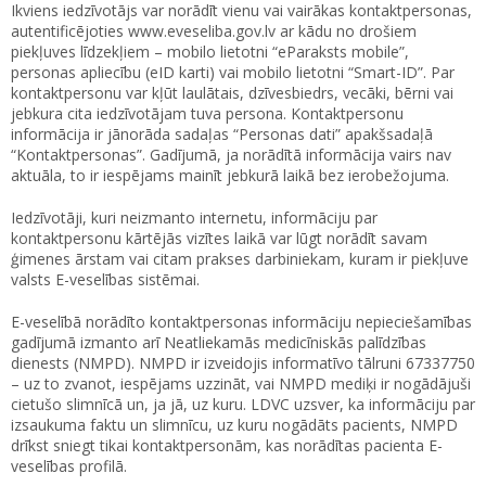
Ikviens iedzīvotājs var norādīt vienu vai vairākas kontaktpersonas,
autentificējoties www.eveseliba.gov.lv ar kādu no drošiem
piekļuves līdzekļiem – mobilo lietotni “eParaksts mobile”,
personas apliecību (eID karti) vai mobilo lietotni “Smart-ID”. Par
kontaktpersonu var kļūt laulātais, dzīvesbiedrs, vecāki, bērni vai
jebkura cita iedzīvotājam tuva persona. Kontaktpersonu
informācija ir jānorāda sadaļas “Personas dati” apakšsadaļā
“Kontaktpersonas”. Gadījumā, ja norādītā informācija vairs nav
aktuāla, to ir iespējams mainīt jebkurā laikā bez ierobežojuma.
Iedzīvotāji, kuri neizmanto internetu, informāciju par
kontaktpersonu kārtējās vizītes laikā var lūgt norādīt savam
ģimenes ārstam vai citam prakses darbiniekam, kuram ir piekļuve
valsts E-veselības sistēmai.
E-veselībā norādīto kontaktpersonas informāciju nepieciešamības
gadījumā izmanto arī Neatliekamās medicīniskās palīdzības
dienests (NMPD). NMPD ir izveidojis informatīvo tālruni 67337750
– uz to zvanot, iespējams uzzināt, vai NMPD mediķi ir nogādājuši
cietušo slimnīcā un, ja jā, uz kuru. LDVC uzsver, ka informāciju par
izsaukuma faktu un slimnīcu, uz kuru nogādāts pacients, NMPD
drīkst sniegt tikai kontaktpersonām, kas norādītas pacienta E-
veselības profilā.