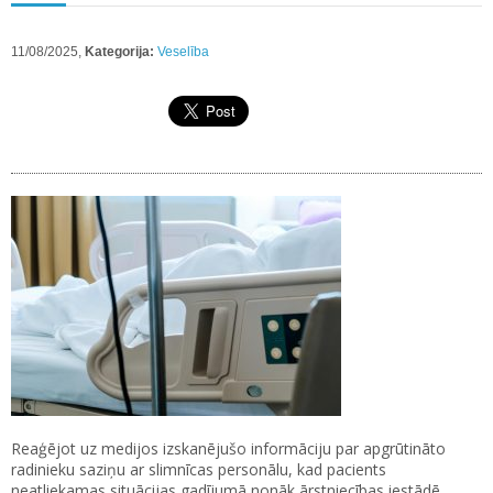
11/08/2025,
Kategorija:
Veselība
Reaģējot uz medijos izskanējušo informāciju par apgrūtināto
radinieku saziņu ar slimnīcas personālu, kad pacients
neatliekamas situācijas gadījumā nonāk ārstniecības iestādē,