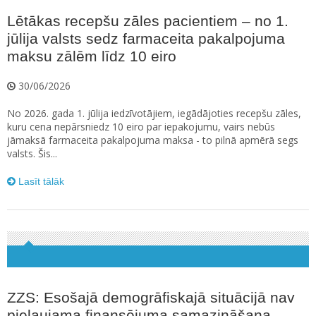
Lētākas recepšu zāles pacientiem – no 1.
jūlija valsts sedz farmaceita pakalpojuma
maksu zālēm līdz 10 eiro
30/06/2026
No 2026. gada 1. jūlija iedzīvotājiem, iegādājoties recepšu zāles,
kuru cena nepārsniedz 10 eiro par iepakojumu, vairs nebūs
jāmaksā farmaceita pakalpojuma maksa - to pilnā apmērā segs
valsts. Šis...
Lasīt tālāk
ZZS: Esošajā demogrāfiskajā situācijā nav
pieļaujama finansējuma samazināšana