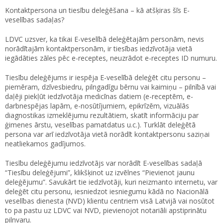
Kontaktpersona un tiesību deleģēšana – kā atšķiras šīs E-
veselības sadaļas?
LDVC uzsver, ka tikai E-veselībā deleģētajām personām, nevis
norādītajām kontaktpersonām, ir tiesības iedzīvotāja vietā
iegādāties zāles pēc e-receptes, neuzrādot e-receptes ID numuru.
Tiesību deleģējums ir iespēja E-veselībā deleģēt citu personu –
piemēram, dzīvesbiedru, pilngadīgu bērnu vai kaimiņu – pilnībā vai
daļēji piekļūt iedzīvotāja medicīnas datiem (e-receptēm, e-
darbnespējas lapām, e-nosūtījumiem, epikrīzēm, vizuālās
diagnostikas izmeklējumu rezultātiem, skatīt informāciju par
ģimenes ārstu, veselības pamatdatus u.c.). Turklāt deleģētā
persona var arī iedzīvotāja vietā norādīt kontaktpersonu saziņai
neatliekamos gadījumos.
Tiesību deleģējumu iedzīvotājs var norādīt E-veselības sadaļā
“Tiesību deleģējumi”, klikšķinot uz izvēlnes “Pievienot jaunu
deleģējumu”. Savukārt tie iedzīvotāji, kuri neizmanto internetu, var
deleģēt citu personu, iesniedzot iesniegumu kādā no Nacionālā
veselības dienesta (NVD) klientu centriem visā Latvijā vai nosūtot
to pa pastu uz LDVC vai NVD, pievienojot notariāli apstiprinātu
pilnvaru.