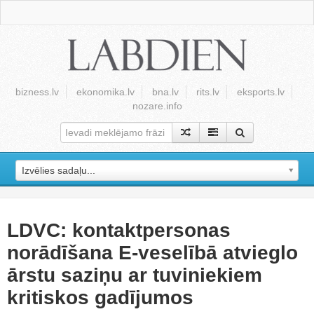
bizness.lv
ekonomika.lv
bna.lv
rits.lv
eksports.lv
nozare.info
Izvēlies sadaļu...
LDVC: kontaktpersonas
norādīšana E-veselībā atvieglo
ārstu saziņu ar tuviniekiem
kritiskos gadījumos