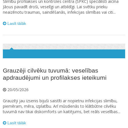
Slimību profilakses un kontroles centra (SPKC) speciālisti aicina
Jāņus pavadīt droši, veselīgi un atbildīgi. Lai svētku prieku
neaizēnotu traumas, saindēšanās, infekcijas slimības vai citi...
Lasīt tālāk
Grauzēji cilvēku tuvumā: veselības
apdraudējumi un profilakses ieteikumi
20/05/2026
Grauzēji jau izsenis bijuši saistīti ar nopietnu infekcijas slimību,
piemēram, mēra, izplatību. Arī mūsdienās to klātbūtne cilvēku
tuvumā nav tikai diskomforts un kaitējums, bet reāls veselības...
Lasīt tālāk