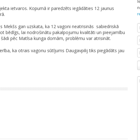
I
n
jekta ietvaros. Kopumā ir paredzēts iegādāties 12 jaunus
r
rā.
 Mekšs gan uzskata, ka 12 vagoni neatrisinās sabiedriskā
sot bēdīgs, lai nodrošinātu pakalpojumu kvalitāti un pieejamību
i šādi pēc Matīsa kunga domām, problēmu var atrisināt.
erība, ka otrais vagonu sūtījums Daugavpilij tiks piegādāts jau