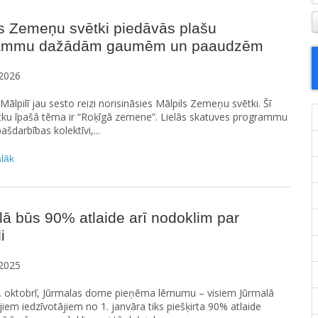
s Zemeņu svētki piedāvās plašu
ammu dažādām gaumēm un paaudzēm
2026
, Mālpilī jau sesto reizi norisināsies Mālpils Zemeņu svētki. Šī
tku īpašā tēma ir “Roķīgā zemene”. Lielās skatuves programmu
pašdarbības kolektīvi,...
ālāk
ā būs 90% atlaide arī nodoklim par
i
2025
0. oktobrī, Jūrmalas dome pieņēma lēmumu – visiem Jūrmalā
jiem iedzīvotājiem no 1. janvāra tiks piešķirta 90% atlaide