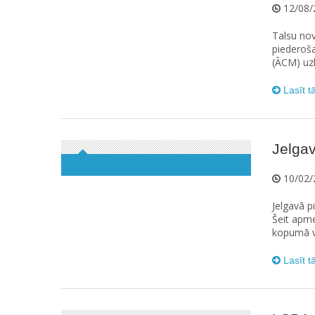
12/08/
Talsu no
piederoš
(ĀCM) uzl
Lasīt t
Jelgav
10/02/
Jelgavā p
Šeit apme
kopumā va
Lasīt t