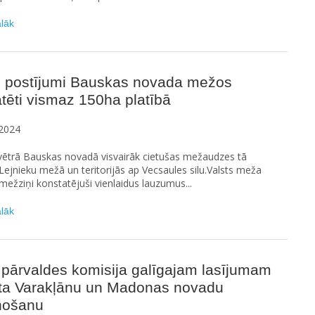
ālāk
s postījumi Bauskas novada mežos
tēti vismaz 150ha platībā
2024
a vētrā Bauskas novadā visvairāk cietušas mežaudzes tā
Lejnieku mežā un teritorijās ap Vecsaules silu.Valsts meža
mežziņi konstatējuši vienlaidus lauzumus...
ālāk
 pārvaldes komisija galīgajam lasījumam
sta Varakļānu un Madonas novadu
nošanu