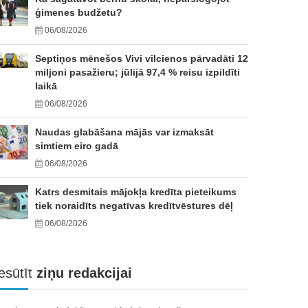
ģimenes budžetu?
06/08/2026
Septiņos mēnešos Vivi vilcienos pārvadāti 12
miljoni pasažieru; jūlijā 97,4 % reisu izpildīti
laikā
06/08/2026
Naudas glabāšana mājās var izmaksāt
simtiem eiro gadā
06/08/2026
Katrs desmitais mājokļa kredīta pieteikums
tiek noraidīts negatīvas kredītvēstures dēļ
06/08/2026
esūtīt
ziņu redakcijai