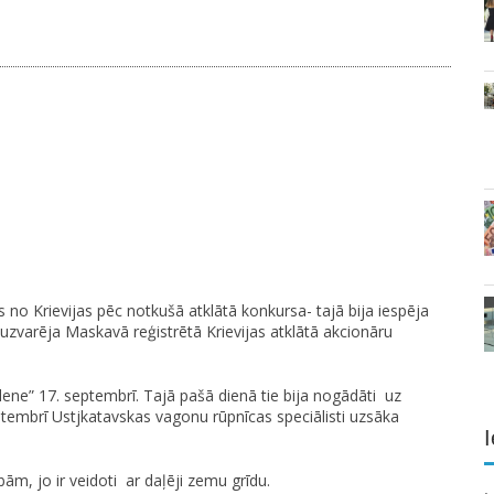
no Krievijas pēc notkušā atklātā konkursa- tajā bija iespēja
 uzvarēja Maskavā reģistrētā Krievijas atklātā akcionāru
lene” 17. septembrī. Tajā pašā dienā tie bija nogādāti uz
embrī Ustjkatavskas vagonu rūpnīcas speciālisti uzsāka
I
ām, jo ir veidoti ar daļēji zemu grīdu.