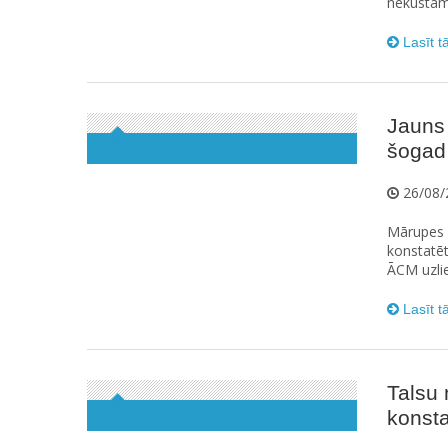
nekustamā
Lasīt t
Jauns
šogad 
26/08/
Mārupes 
konstatēt
ĀCM uzli
Lasīt t
Talsu
konsta