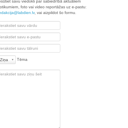
esūtiet savu viedokli par sabiedrībā aktuāliem
otikumiem, foto vai video reportāžas uz e-pastu:
edakcija@labdien.lv
, vai aizpildot šo formu.
Tēma
Ziņa