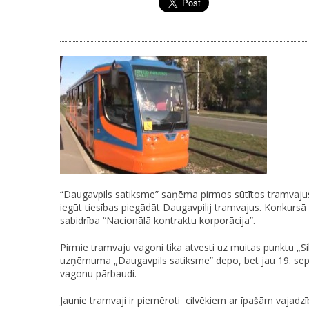
“Daugavpils satiksme” saņēma pirmos sūtītos tramvajus 
iegūt tiesības piegādāt Daugavpilij tramvajus. Konkursā
sabidrība “Nacionālā kontraktu korporācija”.
Pirmie tramvaju vagoni tika atvesti uz muitas punktu „Si
uzņēmuma „Daugavpils satiksme” depo, bet jau 19. sept
vagonu pārbaudi.
Jaunie tramvaji ir piemēroti cilvēkiem ar īpašām vajadzīb