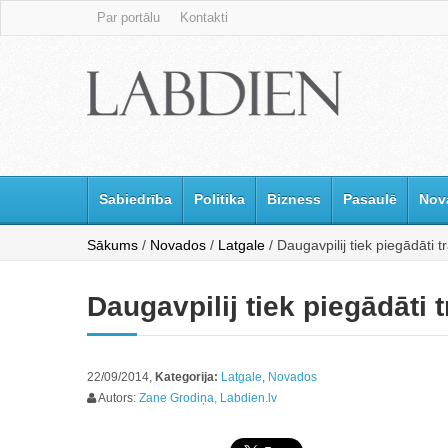
Par portālu
Kontakti
Sabiedrība
Politika
Bizness
Pasaulē
Nov
Sākums
/
Novados
/
Latgale
/ Daugavpilij tiek piegādāti t
Daugavpilij tiek piegādāti 
22/09/2014,
Kategorija:
Latgale
,
Novados
Autors:
Zane Grodiņa, Labdien.lv