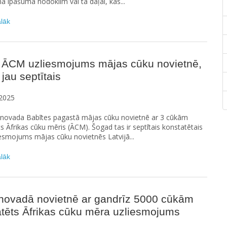
 īpašuma nodoklim vai tā daļai, kas...
ālāk
 ĀCM uzliesmojums mājas cūku novietnē,
jau septītais
2025
novada Babītes pagastā mājas cūku novietnē ar 3 cūkām
s Āfrikas cūku mēris (ĀCM). Šogad tas ir septītais konstatētais
esmojums mājas cūku novietnēs Latvijā...
ālāk
 novadā novietnē ar gandrīz 5000 cūkām
tēts Āfrikas cūku mēra uzliesmojums