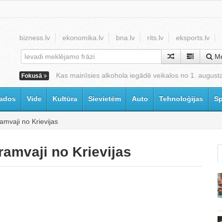
bizness.lv
ekonomika.lv
bna.lv
rits.lv
eksports.lv
Me
Kas mainīsies alkohola iegādē veikalos no 1. august
Fokusā
ados
Vide
Kultūra
Sievietēm
Auto
Tehnoloģijas
Sp
ramvaji no Krievijas
tramvaji no Krievijas