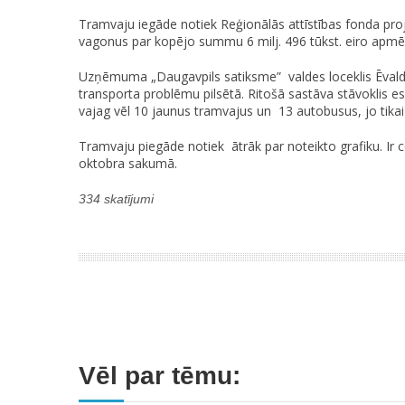
Tramvaju iegāde notiek Reģionālās attīstības fonda pro
vagonus par kopējo summu 6 milj. 496 tūkst. eiro apmē
Uzņēmuma „Daugavpils satiksme” valdes loceklis Ēvalds
transporta problēmu pilsētā. Ritošā sastāva stāvoklis e
vajag vēl 10 jaunus tramvajus un 13 autobusus, jo tika
Tramvaju piegāde notiek ātrāk par noteikto grafiku. Ir c
oktobra sakumā.
334 skatījumi
Vēl par tēmu: