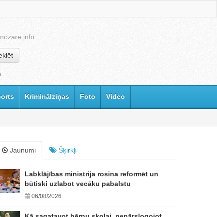
nozare.info
klēt
a
orts
Kriminālziņas
Foto
Video
Jaunumi
Šķirkļi
Labklājības ministrija rosina reformēt un
būtiski uzlabot vecāku pabalstu
06/08/2026
Kā sagatavot bērnu skolai, nepārslogojot