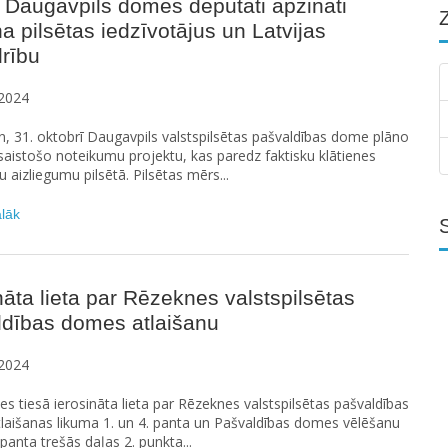
 Daugavpils domes deputāti apzināti
a pilsētas iedzīvotājus un Latvijas
rību
2024
n, 31. oktobrī Daugavpils valstspilsētas pašvaldības dome plāno
saistošo noteikumu projektu, kas paredz faktisku klātienes
u aizliegumu pilsētā. Pilsētas mērs...
ālāk
nāta lieta par Rēzeknes valstspilsētas
ldības domes atlaišanu
2024
s tiesā ierosināta lieta par Rēzeknes valstspilsētas pašvaldības
laišanas likuma 1. un 4. panta un Pašvaldības domes vēlēšanu
 panta trešās daļas 2. punkta...