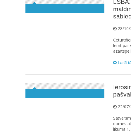
LSBA:
maldin
sabied
28/10/
Ceturtdie
lemt par 
azartspēļ
Lasīt t
Ierosi
pašva
22/07/
Satversme
domes at
likuma 1.