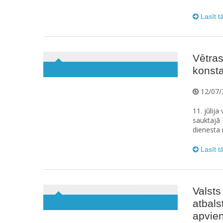
Lasīt t
Vētra
konsta
12/07/
11. jūlij
sauktajā 
dienesta 
Lasīt t
Valsts
atbal
apvie