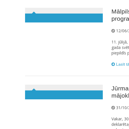
Mālpil
progr
12/06/
11. jūlijā
gada svē
piepildīs 
Lasīt t
Jūrmal
mājokl
31/10/
Vakar, 3
deklarēta