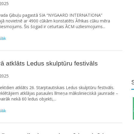
2025
vada Ģibuļu pagastā SIA “NYGAARD INTERNATIONA”
ajā novietnē ar 4900 cūkām konstatēts Āfrikas cūku mēra
iesmojums. Šis šogad ir ceturtais ĀCM uzliesmojums...
ālāk
ā atklāts Ledus skulptūru festivāls
2025
iektdien atklāts 26. Starptautiskais Ledus skulptūru festivāls.
klētājiem atklājas pasaules līmeņa mākslinieciskā jaunrade –
irāk nekā 60 ledus objekti,...
ālāk