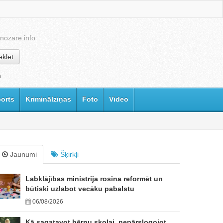
nozare.info
klēt
a
orts
Kriminālziņas
Foto
Video
Jaunumi
Šķirkļi
Labklājības ministrija rosina reformēt un
būtiski uzlabot vecāku pabalstu
06/08/2026
Kā sagatavot bērnu skolai, nepārslogojot