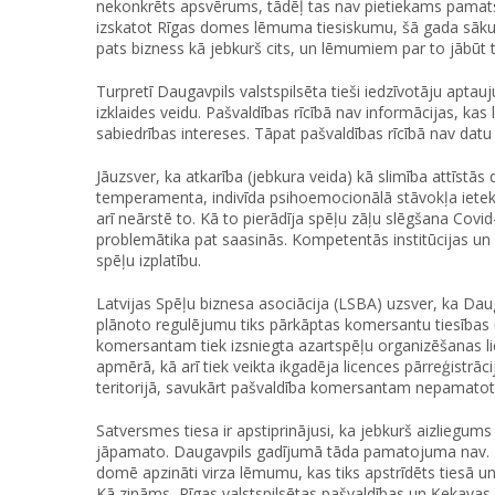
nekonkrēts apsvērums, tādēļ tas nav pietiekams pamat
izskatot Rīgas domes lēmuma tiesiskumu, šā gada sāku
pats bizness kā jebkurš cits, un lēmumiem par to jābūt t
Turpretī Daugavpils valstspilsēta tieši iedzīvotāju apta
izklaides veidu. Pašvaldības rīcībā nav informācijas, kas 
sabiedrības intereses. Tāpat pašvaldības rīcībā nav datu
Jāuzsver, ka atkarība (jebkura veida) kā slimība attīst
temperamenta, indivīda psihoemocionālā stāvokļa ietekm
arī neārstē to. Kā to pierādīja spēļu zāļu slēgšana Co
problemātika pat saasinās. Kompetentās institūcijas un e
spēļu izplatību.
Latvijas Spēļu biznesa asociācija (LSBA) uzsver, ka Dauga
plānoto regulējumu tiks pārkāptas komersantu tiesības 
komersantam tiek izsniegta azartspēļu organizēšanas l
apmērā, kā arī tiek veikta ikgadēja licences pārreģistrāc
teritorijā, savukārt pašvaldība komersantam nepamatoti li
Satversmes tiesa ir apstiprinājusi, ka jebkurš aizliegums 
jāpamato. Daugavpils gadījumā tāda pamatojuma nav. Lī
domē apzināti virza lēmumu, kas tiks apstrīdēts tiesā 
Kā zināms, Rīgas valstspilsētas pašvaldības un Ķekavas 