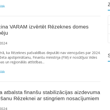
ālāk
cina VARAM izvērtēt Rēzeknes domes
pēju
2024
ā, ka Rēzeknes pašvaldības deputāti nav vienojušies par 2024.
eta apstiprināšanu, Finanšu ministrija (FM) ir nosūtījusi Vides
as un reģionālās attīstības...
ālāk
a atbalsta finanšu stabilizācijas aizdevuma
ršanu Rēzeknei ar stingriem nosacījumiem
2024