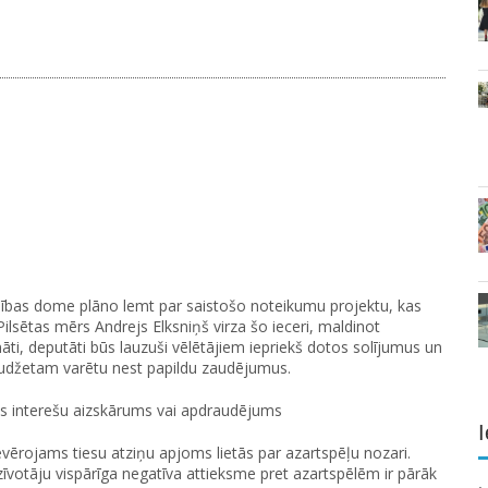
ldības dome plāno lemt par saistošo noteikumu projektu, kas
Pilsētas mērs Andrejs Elksniņš virza šo ieceri, maldinot
ināti, deputāti būs lauzuši vēlētājiem iepriekš dotos solījumus un
 budžetam varētu nest papildu zaudējumus.
as interešu aizskārums vai apdraudējums
I
ievērojams tiesu atziņu apjoms lietās par azartspēļu nozari.
dzīvotāju vispārīga negatīva attieksme pret azartspēlēm ir pārāk