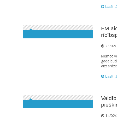
Lasīt t
FM ai
rīcībs
23/02/
Ņemot vēr
gada budž
aizsardzīb
Lasīt t
Valdīb
piešķi
14/02/