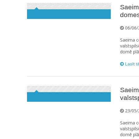
Saeima
domes
06/06/
Saeima ce
valstspil
domē plān
Lasīt t
Saeim
valsts
23/05/
Saeima ce
valstspil
domē plān