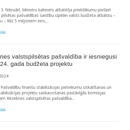
3. februārī, Ministru kabinets atbalstīja priekšlikumu piešķirt
pilsētas pašvaldības saistību izpildei valsts budžeta atbalstu –
 – līdz 5 miljoniem eiro,...
ālāk
es valstspilsētas pašvaldība ir iesniegusi
24. gada budžeta projektu
2024
i Pašvaldību finanšu stabilizācijas pieteikumu izskatīšanas un
tabilizācijas projektu saskaņošanas pastāvīgās komisijas
 Rēzeknes valstspilsētas pašvaldība...
ālāk