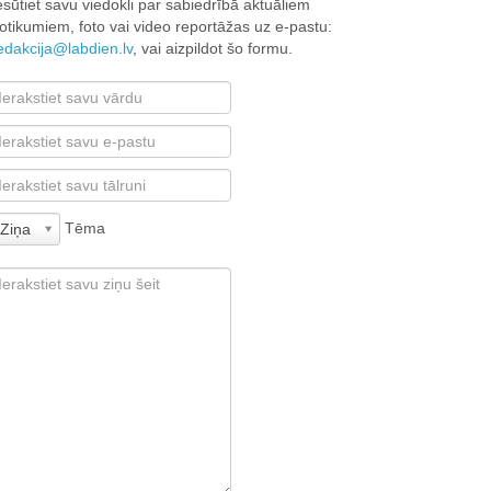
esūtiet savu viedokli par sabiedrībā aktuāliem
otikumiem, foto vai video reportāžas uz e-pastu:
edakcija@labdien.lv
, vai aizpildot šo formu.
Tēma
Ziņa