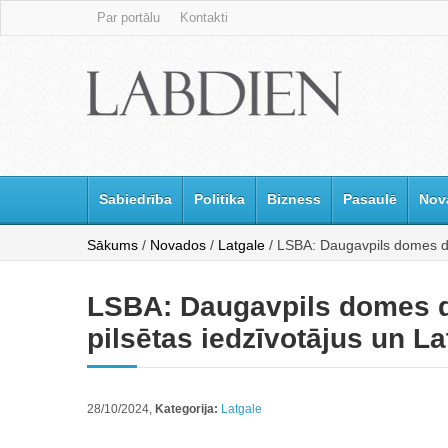
Par portālu
Kontakti
Sabiedrība
Politika
Bizness
Pasaulē
Nov
Sākums
/
Novados
/
Latgale
/ LSBA: Daugavpils domes dep
LSBA: Daugavpils domes de
pilsētas iedzīvotājus un La
28/10/2024,
Kategorija:
Latgale