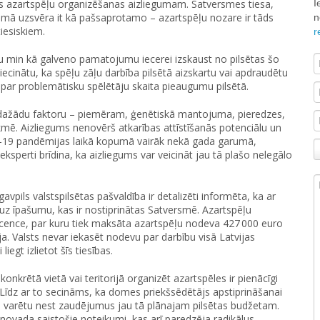
I
s azartspēļu organizēšanas aizliegumam. Satversmes tiesa,
mā uzsvēra it kā pašsaprotamo – azartspēļu nozare ir tāds
n
iesiskiem.
r
uju min kā galveno pamatojumu iecerei izskaust no pilsētas šo
liecinātu, ka spēļu zāļu darbība pilsētā aizskartu vai apdraudētu
 par problemātisku spēlētāju skaita pieaugumu pilsētā.
ās dažādu faktoru – piemēram, ģenētiskā mantojuma, pieredzes,
ē. Aizliegums nenovērš atkarības attīstīšanās potenciālu un
vid-19 pandēmijas laikā kopumā vairāk nekā gada garumā,
ksperti brīdina, ka aizliegums var veicināt jau tā plašo nelegālo
vpils valstspilsētas pašvaldība ir detalizēti informēta, ka ar
uz īpašumu, kas ir nostiprinātas Satversmē. Azartspēļu
icence, par kuru tiek maksāta azartspēļu nodeva 427 000 euro
ija. Valsts nevar iekasēt nodevu par darbību visā Latvijas
egt izlietot šīs tiesības.
konkrētā vietā vai teritorijā organizēt azartspēles ir pienācīgi
dz ar to secināms, ka domes priekšsēdētājs apstiprināšanai
un varētu nest zaudējumus jau tā plānajam pilsētas budžetam.
novada saistošie noteikumi, kas arī paredzēja radikālus