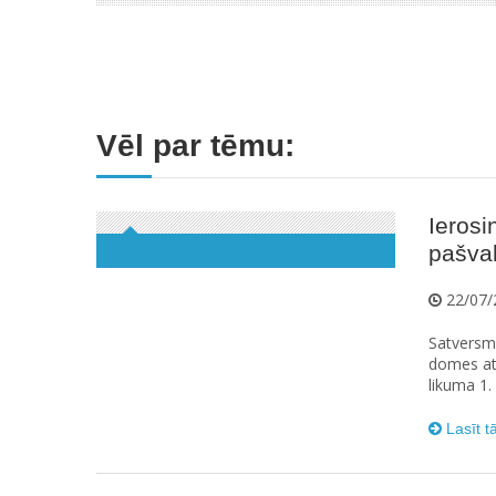
Vēl par tēmu:
Ierosi
pašva
22/07/
Satversme
domes at
likuma 1.
Lasīt t