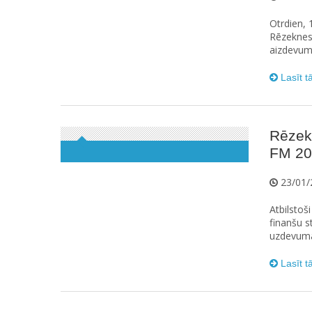
Otrdien, 1
Rēzeknes 
aizdevumu
Lasīt t
Rēzekn
FM 20
23/01/
Atbilstoš
finanšu s
uzdevumam
Lasīt t