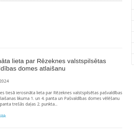
nāta lieta par Rēzeknes valstspilsētas
ldības domes atlaišanu
2024
s tiesā ierosināta lieta par Rēzeknes valstspilsētas pašvaldības
laišanas likuma 1. un 4. panta un Pašvaldības domes vēlēšanu
 panta trešās daļas 2. punkta...
ālāk