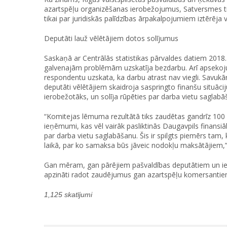
azartspēļu organizēšanas ierobežojumus, Satversmes ties
tikai par juridiskās palīdzības ārpakalpojumiem iztērēja 
Deputāti lauž vēlētājiem dotos solījumus
Saskaņā ar Centrālās statistikas pārvaldes datiem 2018.
galvenajām problēmām uzskatīja bezdarbu. Arī apsekoju
respondentu uzskata, ka darbu atrast nav viegli. Savukā
deputāti vēlētājiem skaidroja saspringto finanšu situācij
ierobežotāks, un solīja rūpēties par darba vietu saglab
“Komitejas lēmuma rezultātā tiks zaudētas gandrīz 100 
ieņēmumi, kas vēl vairāk pasliktinās Daugavpils finansiāl
par darba vietu saglabāšanu. Šis ir spilgts piemērs tam
laikā, par ko samaksa būs jāveic nodokļu maksātājiem,
Gan mēram, gan pārējiem pašvaldības deputātiem un i
apzināti radot zaudējumus gan azartspēļu komersantiem
1,125 skatījumi