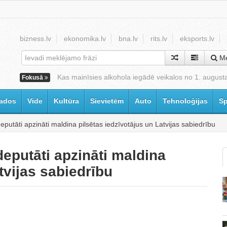
bizness.lv
ekonomika.lv
bna.lv
rits.lv
eksports.lv
Me
Kas mainīsies alkohola iegādē veikalos no 1. august
Fokusā
ados
Vide
Kultūra
Sievietēm
Auto
Tehnoloģijas
Sp
utāti apzināti maldina pilsētas iedzīvotājus un Latvijas sabiedrību
putāti apzināti maldina
tvijas sabiedrību