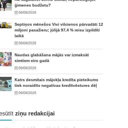
ģimenes budžetu?
06/08/2026
Septiņos mēnešos Vivi vilcienos pārvadāti 12
miljoni pasažieru; jūlijā 97,4 % reisu izpildīti
laikā
06/08/2026
Naudas glabāšana mājās var izmaksāt
simtiem eiro gadā
06/08/2026
Katrs desmitais mājokļa kredīta pieteikums
tiek noraidīts negatīvas kredītvēstures dēļ
06/08/2026
esūtīt
ziņu redakcijai