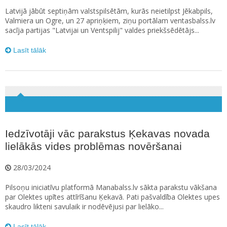
Latvijā jābūt septiņām valstspilsētām, kurās neietilpst Jēkabpils,
Valmiera un Ogre, un 27 apriņķiem, ziņu portālam ventasbalss.lv
sacīja partijas "Latvijai un Ventspilij" valdes priekšsēdētājs...
Lasīt tālāk
Iedzīvotāji vāc parakstus Ķekavas novada
lielākās vides problēmas novēršanai
28/03/2024
Pilsoņu iniciatīvu platformā Manabalss.lv sākta parakstu vākšana
par Olektes upītes attīrīšanu Ķekavā. Pati pašvaldība Olektes upes
skaudro likteni savulaik ir nodēvējusi par lielāko...
Lasīt tālāk