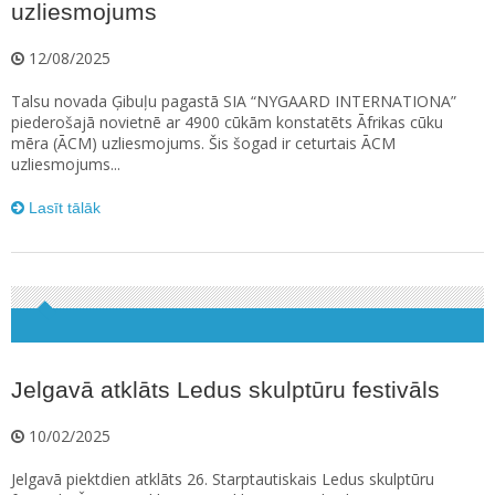
uzliesmojums
12/08/2025
Talsu novada Ģibuļu pagastā SIA “NYGAARD INTERNATIONA”
piederošajā novietnē ar 4900 cūkām konstatēts Āfrikas cūku
mēra (ĀCM) uzliesmojums. Šis šogad ir ceturtais ĀCM
uzliesmojums...
Lasīt tālāk
Jelgavā atklāts Ledus skulptūru festivāls
10/02/2025
Jelgavā piektdien atklāts 26. Starptautiskais Ledus skulptūru