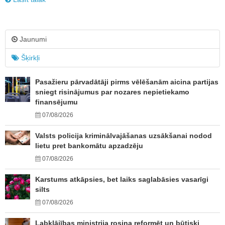
Jaunumi
Šķirkļi
Pasažieru pārvadātāji pirms vēlēšanām aicina partijas
sniegt risinājumus par nozares nepietiekamo
finansējumu
07/08/2026
Valsts policija kriminālvajāšanas uzsākšanai nodod
lietu pret bankomātu apzadzēju
07/08/2026
Karstums atkāpsies, bet laiks saglabāsies vasarīgi
silts
07/08/2026
Labklājības ministrija rosina reformēt un būtiski