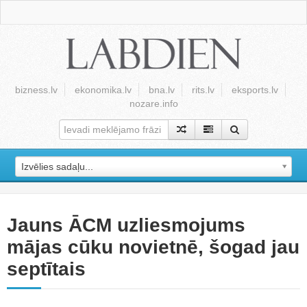
bizness.lv
ekonomika.lv
bna.lv
rits.lv
eksports.lv
nozare.info
Izvēlies sadaļu...
Jauns ĀCM uzliesmojums
mājas cūku novietnē, šogad jau
septītais