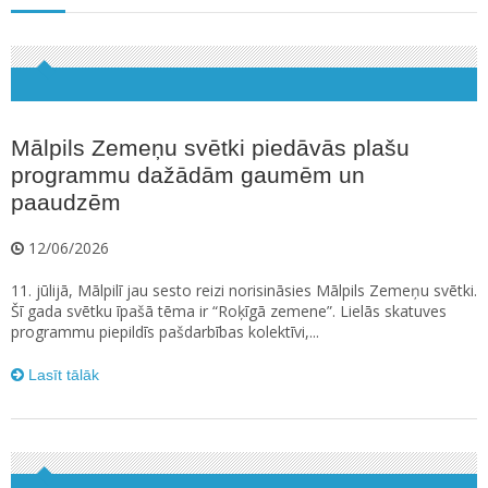
Mālpils Zemeņu svētki piedāvās plašu
programmu dažādām gaumēm un
paaudzēm
12/06/2026
11. jūlijā, Mālpilī jau sesto reizi norisināsies Mālpils Zemeņu svētki.
Šī gada svētku īpašā tēma ir “Roķīgā zemene”. Lielās skatuves
programmu piepildīs pašdarbības kolektīvi,...
Lasīt tālāk