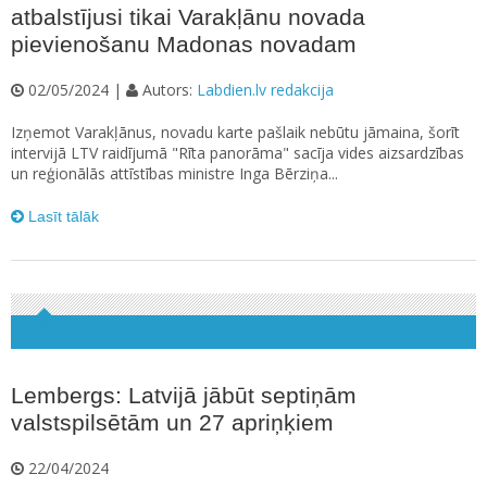
atbalstījusi tikai Varakļānu novada
pievienošanu Madonas novadam
02/05/2024 |
Autors:
Labdien.lv redakcija
Izņemot Varakļānus, novadu karte pašlaik nebūtu jāmaina, šorīt
intervijā LTV raidījumā "Rīta panorāma" sacīja vides aizsardzības
un reģionālās attīstības ministre Inga Bērziņa...
Lasīt tālāk
Lembergs: Latvijā jābūt septiņām
valstspilsētām un 27 apriņķiem
22/04/2024