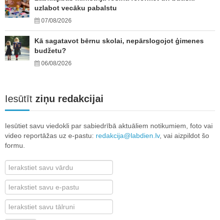
uzlabot vecāku pabalstu
07/08/2026
Kā sagatavot bērnu skolai, nepārslogojot ģimenes
budžetu?
06/08/2026
Iesūtīt
ziņu redakcijai
Iesūtiet savu viedokli par sabiedrībā aktuāliem notikumiem, foto vai
video reportāžas uz e-pastu:
redakcija@labdien.lv
, vai aizpildot šo
formu.