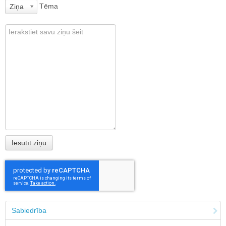
Tēma
Ziņa
Sabiedrība