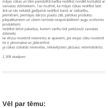
mājas cūkas un tām paredzētā barība nedrīkst nonākt kontaktā ar
savvaļas dzīvniekiem. Tas nozīmē, ka mājas cūkas nedrīkst laist
ārā un tās nekādā gadījumā nedrīkst barot ar zaļbarību,
piemēram, piemājas dārzos pļautu zāli, pārtikas produktu
pārpalikumiem un citiem termiski neapstrādātiem augu izcelsmes
produktiem;
nedrīkst lietot pakaišus, kuriem varētu būt piekļuvuši savvaļas
dzīvnieki;
lai vīrusu novietnē neienestu ar apaviem, pie ieejas cūku novietnē
tie ir jānomaina un jādezinficē;
ja cūkas izskatās neveselas, nekavējoties jāizsauc veterinārārsts.
1,308 skatījumi
Vēl par tēmu: