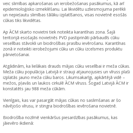
veic slimības apkarošanas un ierobežošanas pasākumus, kā arī
epidemioloģisko izmeklēšanu. Lai likvidētu uzliesmojuma perēkli
un nepieļautu slimības tālāku izplatīšanos, visas novietnē esošās
cūkas tiks likvidētas.
Ap ĀCM skarto novietni tiek noteikta karantīnas zona. Šajā
teritorijā esošajās novietnēs PVD pastiprināti pārbaudīs cūku
veselības stāvokli un biodrošības prasību ievērošanu. Karantīnas
zonā ir noteikti ierobežojumi cūku un cūku izcelsmes produktu
pārvietošanai.
Atgādinām, ka lielākais drauds mājas cūku veselībai ir meža cūkas.
Meža cūku populācija Latvijā ir strauji atjaunojusies un vīruss plaši
izplatās jauno meža cūku baros. Likumsakarīgi, apkārtējā vidē –
mežos, pļavās un laukos cirkulē ĀCM vīruss. Šogad Latvijā ĀCM ir
konstatēts jau 988 meža cūkām.
Vienīgais, kas var pasargāt mājas cūkas no saslimšanas ar šo
nāvējošo vīrusu, ir stingra biodrošības ievērošana novietnē.
Biodrošība nozīmē vienkāršus piesardzības pasākumus, kas
jāievēro ikdienā: