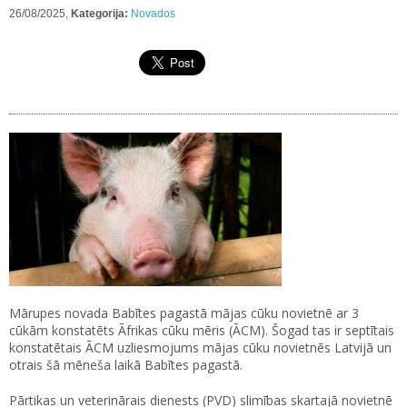
26/08/2025,
Kategorija:
Novados
Mārupes novada Babītes pagastā mājas cūku novietnē ar 3
cūkām konstatēts Āfrikas cūku mēris (ĀCM). Šogad tas ir septītais
konstatētais ĀCM uzliesmojums mājas cūku novietnēs Latvijā un
otrais šā mēneša laikā Babītes pagastā.
Pārtikas un veterinārais dienests (PVD) slimības skartajā novietnē