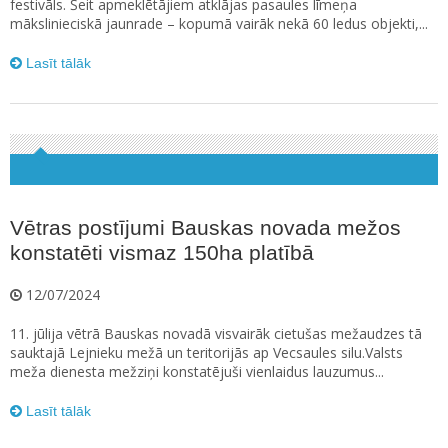
festivāls. Šeit apmeklētājiem atklājas pasaules līmeņa
mākslinieciskā jaunrade – kopumā vairāk nekā 60 ledus objekti,...
Lasīt tālāk
Vētras postījumi Bauskas novada mežos
konstatēti vismaz 150ha platībā
12/07/2024
11. jūlija vētrā Bauskas novadā visvairāk cietušas mežaudzes tā
sauktajā Lejnieku mežā un teritorijās ap Vecsaules silu.Valsts
meža dienesta mežziņi konstatējuši vienlaidus lauzumus...
Lasīt tālāk