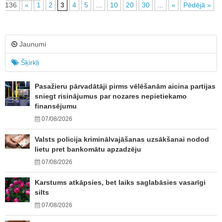
136
«
1
2
3
4
5
...
10
20
30
...
»
Pēdējā »
Jaunumi
Šķirkļi
Pasažieru pārvadātāji pirms vēlēšanām aicina partijas
sniegt risinājumus par nozares nepietiekamo
finansējumu
07/08/2026
Valsts policija kriminālvajāšanas uzsākšanai nodod
lietu pret bankomātu apzadzēju
07/08/2026
Karstums atkāpsies, bet laiks saglabāsies vasarīgi
silts
07/08/2026