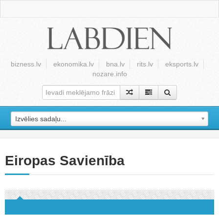
bizness.lv
ekonomika.lv
bna.lv
rits.lv
eksports.lv
nozare.info
Izvēlies sadaļu...
Eiropas Savienība