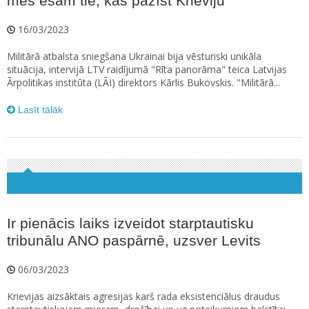
mēs esam tie, kas pazīst Krieviju
16/03/2023
Militārā atbalsta sniegšana Ukrainai bija vēsturiski unikāla
situācija, intervijā LTV raidījumā "Rīta panorāma" teica Latvijas
Ārpolitikas institūta (LĀI) direktors Kārlis Bukovskis. "Militārā...
Lasīt tālāk
Ir pienācis laiks izveidot starptautisku
tribunālu ANO paspārnē, uzsver Levits
06/03/2023
Krievijas aizsāktais agresijas karš rada eksistenciālus draudus