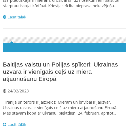
starptautiskajam mieram, drošībai un uz noteikumiem balstītai
starptautiskajai kārtībai. Krievijas rīcība pieprasa nekavējošu...
Lasīt tālāk
Baltijas valstu un Polijas spīkeri: Ukrainas
uzvara ir vienīgais ceļš uz miera
atjaunošanu Eiropā
24/02/2023
Tirānija un terors ir jāizbeidz. Mieram un brīvībai ir jāuzvar.
Ukrainas uzvara ir vienīgais ceļš uz miera atjaunošanu Eiropā.
Mēs stāvam kopā ar Ukrainu, piektdien, 24. februārī, apritot...
Lasīt tālāk