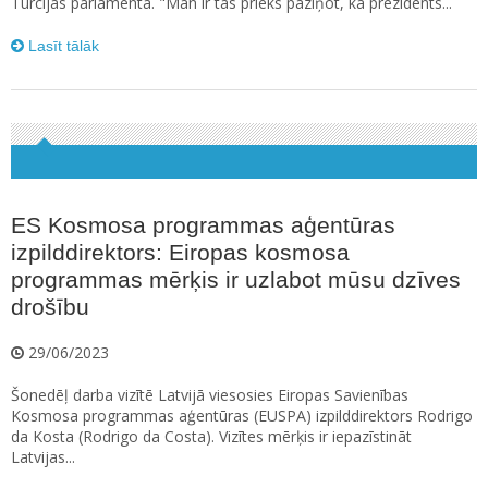
Turcijas parlamentā. "Man ir tas prieks paziņot, ka prezidents...
Lasīt tālāk
ES Kosmosa programmas aģentūras
izpilddirektors: Eiropas kosmosa
programmas mērķis ir uzlabot mūsu dzīves
drošību
29/06/2023
Šonedēļ darba vizītē Latvijā viesosies Eiropas Savienības
Kosmosa programmas aģentūras (EUSPA) izpilddirektors Rodrigo
da Kosta (Rodrigo da Costa). Vizītes mērķis ir iepazīstināt
Latvijas...