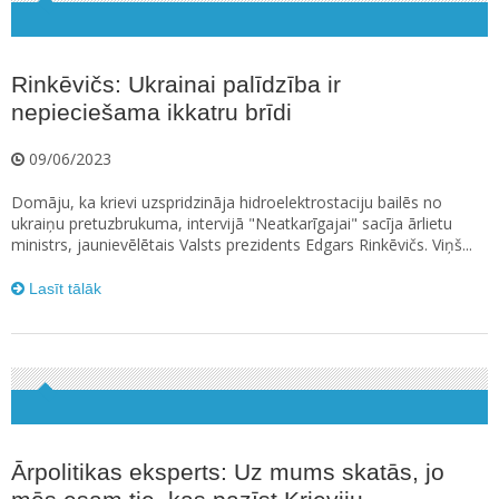
Rinkēvičs: Ukrainai palīdzība ir
nepieciešama ikkatru brīdi
09/06/2023
Domāju, ka krievi uzspridzināja hidroelektrostaciju bailēs no
ukraiņu pretuzbrukuma, intervijā "Neatkarīgajai" sacīja ārlietu
ministrs, jaunievēlētais Valsts prezidents Edgars Rinkēvičs. Viņš...
Lasīt tālāk
Ārpolitikas eksperts: Uz mums skatās, jo