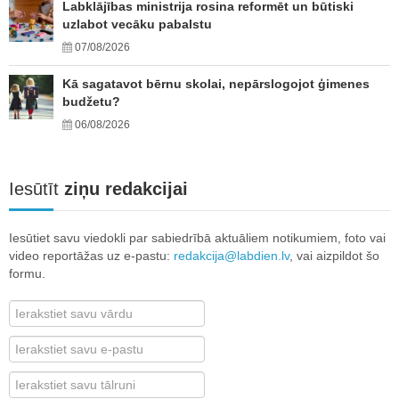
Labklājības ministrija rosina reformēt un būtiski
uzlabot vecāku pabalstu
07/08/2026
Kā sagatavot bērnu skolai, nepārslogojot ģimenes
budžetu?
06/08/2026
Iesūtīt
ziņu redakcijai
Iesūtiet savu viedokli par sabiedrībā aktuāliem notikumiem, foto vai
video reportāžas uz e-pastu:
redakcija@labdien.lv
, vai aizpildot šo
formu.