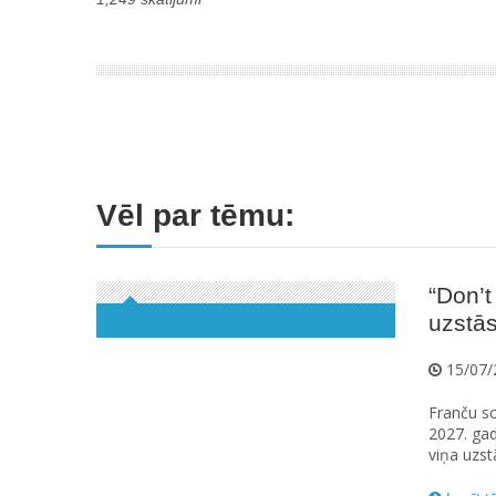
Vēl par tēmu:
“Don’t
uzstās
15/07/
Franču so
2027. gad
viņa uzst