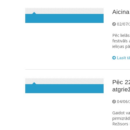
Aicina
02/07/
Pēc lielā
festivāls
ieliņas pā
Lasīt t
Pēc 2
atgrie
04/06/
Gaidot va
pirmizrād
Režisors