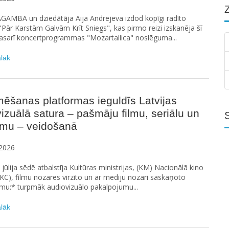
GAMBA un dziedātāja Aija Andrejeva izdod kopīgi radīto
Pār Karstām Galvām Krīt Sniegs", kas pirmo reizi izskanēja šī
asarī koncertprogrammas "Mozartallica" noslēguma...
ālāk
ēšanas platformas ieguldīs Latvijas
izuālā satura – pašmāju filmu, seriālu un
umu – veidošanā
2026
. jūlija sēdē atbalstīja Kultūras ministrijas, (KM) Nacionālā kino
KC), filmu nozares virzīto un ar mediju nozari saskaņoto
umu:* turpmāk audiovizuālo pakalpojumu...
ālāk