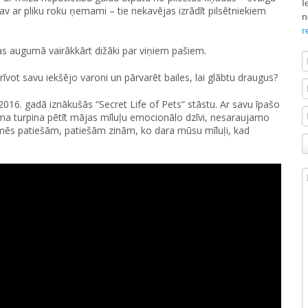
I
nav ar pliku roku ņemami – tie nekavējas izrādīt pilsētniekiem
n
r
as augumā vairākkārt dižāki par viņiem pašiem.
vot savu iekšējo varoni un pārvarēt bailes, lai glābtu draugus?
 2016. gadā iznākušās “Secret Life of Pets” stāstu. Ar savu īpašo
ilma turpina pētīt mājas mīluļu emocionālo dzīvi, nesaraujamo
i mēs patiešām, patiešām zinām, ko dara mūsu mīluļi, kad