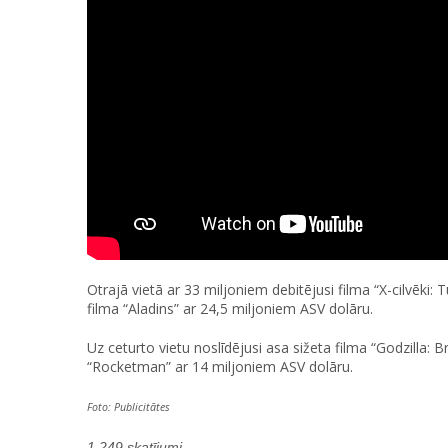
Otrajā vietā ar 33 miljoniem debitējusi filma “X-cilvēki:
filma “Aladins” ar 24,5 miljoniem ASV dolāru.
Uz ceturto vietu noslīdējusi asa sižeta filma “Godzilla: 
“Rocketman” ar 14 miljoniem ASV dolāru.
Foto: Publicitātes
1,249 skatījumi