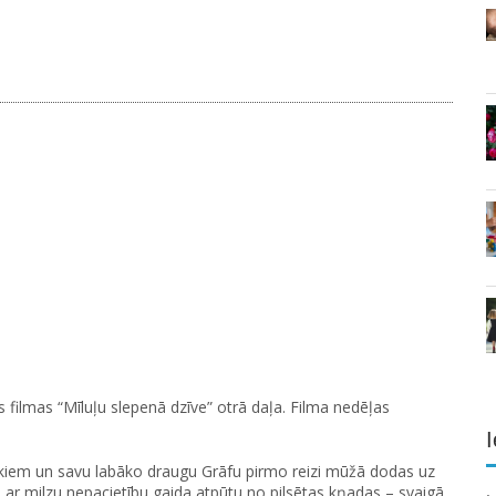
 filmas “Mīluļu slepenā dzīve” otrā daļa. Filma nedēļas
I
ekiem un savu labāko draugu Grāfu pirmo reizi mūžā dodas uz
dēļ ar milzu nepacietību gaida atpūtu no pilsētas kņadas – svaigā