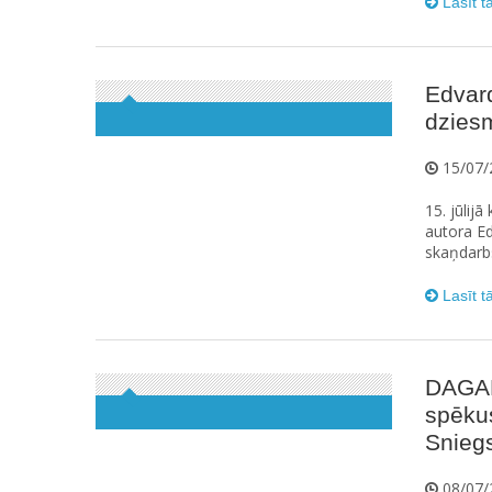
Lasīt t
Edvard
dziesm
15/07/
15. jūlij
autora Ed
skaņdarbs
Lasīt t
DAGAM
spēku
Sniegs
08/07/