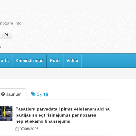
nozare.info
klēt
a
orts
Kriminālziņas
Foto
Video
Jaunumi
Šķirkļi
Pasažieru pārvadātāji pirms vēlēšanām aicina
partijas sniegt risinājumus par nozares
nepietiekamo finansējumu
07/08/2026