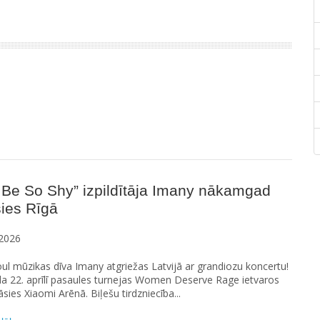
 Be So Shy” izpildītāja Imany nākamgad
ies Rīgā
2026
ul mūzikas dīva Imany atgriežas Latvijā ar grandiozu koncertu!
a 22. aprīlī pasaules turnejas Women Deserve Rage ietvaros
āsies Xiaomi Arēnā. Biļešu tirdzniecība...