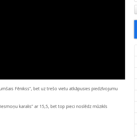
 Tumšais Fēnikss”, bet uz trešo vietu atkāpusies piedzīvojumu
Briesmoņu karalis” ar 15,5, bet top pieci noslēdz mūzikls