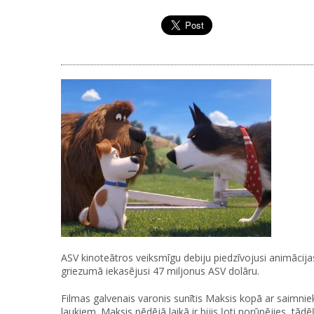
ASV kinoteātros veiksmīgu debiju piedzīvojusi animācijas
griezumā iekasējusi 47 miljonus ASV dolāru.
Filmas galvenais varonis sunītis Maksis kopā ar saimni
laukiem. Maksis pēdējā laikā ir bijis ļoti norūpējies, tā