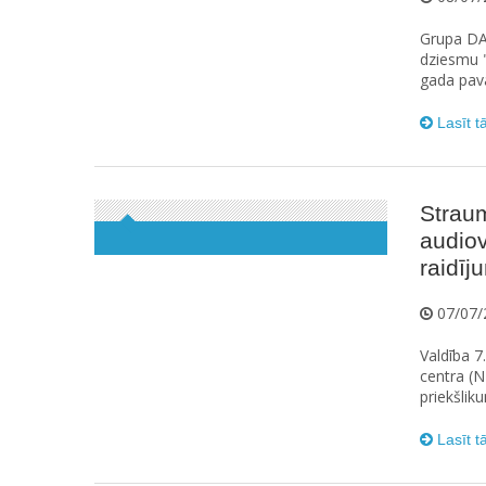
Grupa DA
dziesmu "
gada pav
Lasīt t
Straum
audiov
raidīj
07/07/
Valdība 7
centra (N
priekšlik
Lasīt t