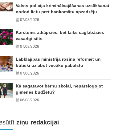
Valsts policija kriminālvajāšanas uzsākšanai
nodod lietu pret bankomātu apzadzēju
07/08/2026
Karstums atkāpsies, bet laiks saglabāsies
vasarīgi silts
07/08/2026
Labklājības ministrija rosina reformēt un
būtiski uzlabot vecāku pabalstu
07/08/2026
Kā sagatavot bērnu skolai, nepārslogojot
ģimenes budžetu?
06/08/2026
esūtīt
ziņu redakcijai