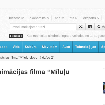
bizness.lv
ekonomika.lv
bna.lv
rits.lv
eksports.lv
Me
Kas mainīsies alkohola iegādē veikalos no 1. august
Fokusā
ados
Vide
Kultūra
Sievietēm
Auto
Tehnoloģijas
Sp
cijas filma “Mīluļu slepenā dzīve 2”
imācijas filma “Mīluļu