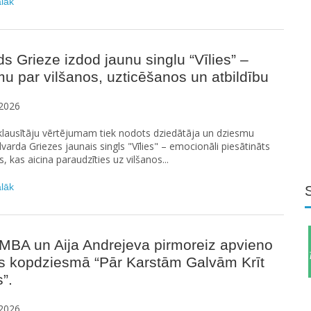
ālāk
s Grieze izdod jaunu singlu “Vīlies” –
u par vilšanos, uzticēšanos un atbildību
2026
ā klausītāju vērtējumam tiek nodots dziedātāja un dziesmu
varda Griezes jaunais singls "Vīlies" – emocionāli piesātināts
, kas aicina paraudzīties uz vilšanos...
ālāk
BA un Aija Andrejeva pirmoreiz apvieno
s kopdziesmā “Pār Karstām Galvām Krīt
”.
2026