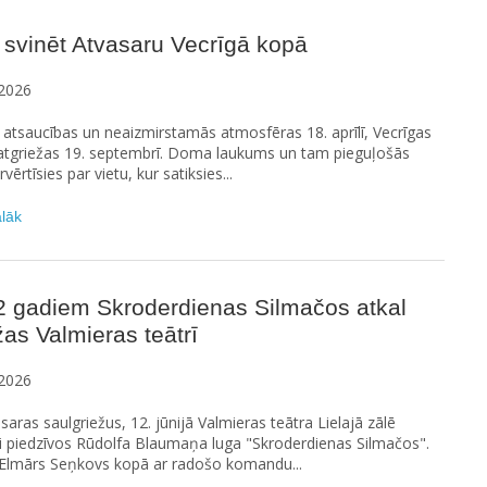
 svinēt Atvasaru Vecrīgā kopā
2026
s atsaucības un neaizmirstamās atmosfēras 18. aprīlī, Vecrīgas
 atgriežas 19. septembrī. Doma laukums un tam pieguļošās
rvērtīsies par vietu, kur satiksies...
ālāk
2 gadiem Skroderdienas Silmačos atkal
žas Valmieras teātrī
2026
saras saulgriežus, 12. jūnijā Valmieras teātra Lielajā zālē
i piedzīvos Rūdolfa Blaumaņa luga "Skroderdienas Silmačos".
 Elmārs Seņkovs kopā ar radošo komandu...