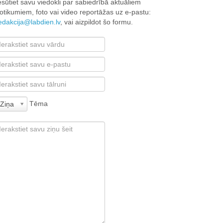
esūtiet savu viedokli par sabiedrībā aktuāliem
otikumiem, foto vai video reportāžas uz e-pastu:
edakcija@labdien.lv
, vai aizpildot šo formu.
Tēma
Ziņa