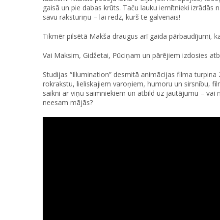
gaisā un pie dabas krūts. Taču lauku iemītnieki izrādās 
savu raksturiņu – lai redz, kurš te galvenais!
Tikmēr pilsētā Makša draugus arī gaida pārbaudījumi, k
Vai Maksim, Gidžetai, Pūciņam un pārējiem izdosies atbrī
Studijas “Illumination” desmitā animācijas filma turpina
rokrakstu, lieliskajiem varoņiem, humoru un sirsnību, f
saikni ar viņu saimniekiem un atbild uz jautājumu – va
neesam mājās?