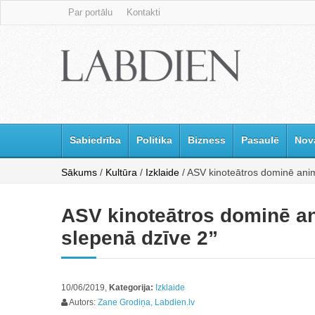
Par portālu
Kontakti
Sabiedrība
Politika
Bizness
Pasaulē
Nov
Sākums
/
Kultūra
/
Izklaide
/ ASV kinoteātros dominē animā
ASV kinoteātros dominē an
slepenā dzīve 2”
10/06/2019,
Kategorija:
Izklaide
Autors:
Zane Grodiņa, Labdien.lv