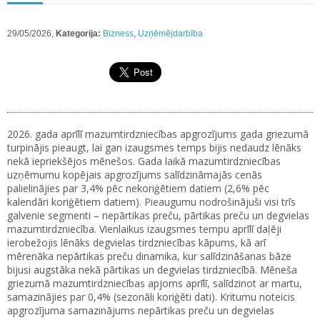
29/05/2026,
Kategorija:
Bizness
,
Uzņēmējdarbība
2026. gada aprīlī mazumtirdzniecības apgrozījums gada griezumā
turpinājis pieaugt, lai gan izaugsmes temps bijis nedaudz lēnāks
nekā iepriekšējos mēnešos. Gada laikā mazumtirdzniecības
uzņēmumu kopējais apgrozījums salīdzināmajās cenās
palielinājies par 3,4% pēc nekoriģētiem datiem (2,6% pēc
kalendāri koriģētiem datiem). Pieaugumu nodrošinājuši visi trīs
galvenie segmenti – nepārtikas preču, pārtikas preču un degvielas
mazumtirdzniecība. Vienlaikus izaugsmes tempu aprīlī daļēji
ierobežojis lēnāks degvielas tirdzniecības kāpums, kā arī
mērenāka nepārtikas preču dinamika, kur salīdzināšanas bāze
bijusi augstāka nekā pārtikas un degvielas tirdzniecībā. Mēneša
griezumā mazumtirdzniecības apjoms aprīlī, salīdzinot ar martu,
samazinājies par 0,4% (sezonāli koriģēti dati). Kritumu noteicis
apgrozījuma samazinājums nepārtikas preču un degvielas