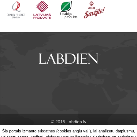
© 2015 Labdien.lv
Šis portāls izmanto sīkdatnes (cookies angļu val.), lai analizētu datplūsmu,