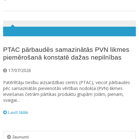
PTAC pārbaudēs samazinātās PVN likmes
piemērošanā konstatē dažas nepilnības
17/07/2026
Patērētāju tiesību aizsardzības centrs (PTAC), veicot pārbaudes
pēc samazinātās pievienotās vērtības nodokļa (PVN) likmes
ieviešanas četrām pārtikas produktu grupām (olām, pienam,
svaigai...
Lasīt tālāk
Jaunumi