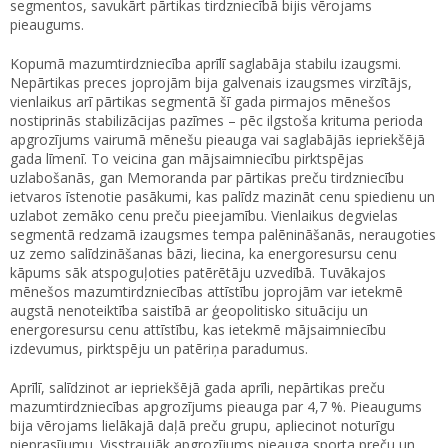
segmentos, savukārt pārtikas tirdzniecībā bijis vērojams
pieaugums.
Kopumā mazumtirdzniecība aprīlī saglabāja stabilu izaugsmi.
Nepārtikas preces joprojām bija galvenais izaugsmes virzītājs,
vienlaikus arī pārtikas segmentā šī gada pirmajos mēnešos
nostiprinās stabilizācijas pazīmes – pēc ilgstoša krituma perioda
apgrozījums vairumā mēnešu pieauga vai saglabājās iepriekšējā
gada līmenī. To veicina gan mājsaimniecību pirktspējas
uzlabošanās, gan Memoranda par pārtikas preču tirdzniecību
ietvaros īstenotie pasākumi, kas palīdz mazināt cenu spiedienu un
uzlabot zemāko cenu preču pieejamību. Vienlaikus degvielas
segmentā redzamā izaugsmes tempa palēnināšanās, neraugoties
uz zemo salīdzināšanas bāzi, liecina, ka energoresursu cenu
kāpums sāk atspoguļoties patērētāju uzvedībā. Tuvākajos
mēnešos mazumtirdzniecības attīstību joprojām var ietekmē
augstā nenoteiktība saistībā ar ģeopolitisko situāciju un
energoresursu cenu attīstību, kas ietekmē mājsaimniecību
izdevumus, pirktspēju un patēriņa paradumus.
Aprīlī, salīdzinot ar iepriekšējā gada aprīli, nepārtikas preču
mazumtirdzniecības apgrozījums pieauga par 4,7 %. Pieaugums
bija vērojams lielākajā daļā preču grupu, apliecinot noturīgu
pieprasījumu. Visstraujāk apgrozījums pieauga sporta preču un