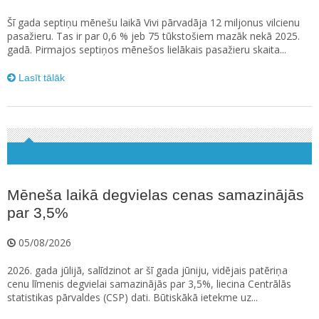
Šī gada septiņu mēnešu laikā Vivi pārvadāja 12 miljonus vilcienu
pasažieru. Tas ir par 0,6 % jeb 75 tūkstošiem mazāk nekā 2025.
gadā. Pirmajos septiņos mēnešos lielākais pasažieru skaita...
Lasīt tālāk
Mēneša laikā degvielas cenas samazinājās
par 3,5%
05/08/2026
2026. gada jūlijā, salīdzinot ar šī gada jūniju, vidējais patēriņa
cenu līmenis degvielai samazinājās par 3,5%, liecina Centrālās
statistikas pārvaldes (CSP) dati. Būtiskākā ietekme uz...