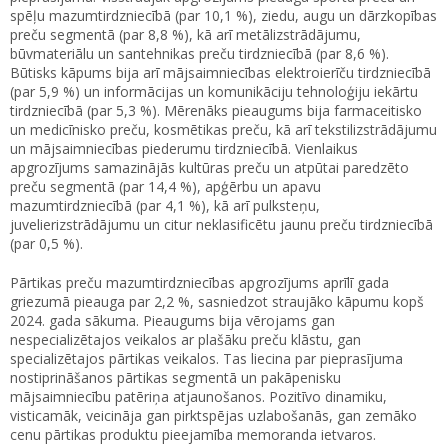
spēļu mazumtirdzniecībā (par 10,1 %), ziedu, augu un dārzkopības
preču segmentā (par 8,8 %), kā arī metālizstrādājumu,
būvmateriālu un santehnikas preču tirdzniecībā (par 8,6 %).
Būtisks kāpums bija arī mājsaimniecības elektroierīču tirdzniecībā
(par 5,9 %) un informācijas un komunikāciju tehnoloģiju iekārtu
tirdzniecībā (par 5,3 %). Mērenāks pieaugums bija farmaceitisko
un medicīnisko preču, kosmētikas preču, kā arī tekstilizstrādājumu
un mājsaimniecības piederumu tirdzniecībā. Vienlaikus
apgrozījums samazinājās kultūras preču un atpūtai paredzēto
preču segmentā (par 14,4 %), apģērbu un apavu
mazumtirdzniecībā (par 4,1 %), kā arī pulksteņu,
juvelierizstrādājumu un citur neklasificētu jaunu preču tirdzniecībā
(par 0,5 %).
Pārtikas preču mazumtirdzniecības apgrozījums aprīlī gada
griezumā pieauga par 2,2 %, sasniedzot straujāko kāpumu kopš
2024. gada sākuma. Pieaugums bija vērojams gan
nespecializētajos veikalos ar plašāku preču klāstu, gan
specializētajos pārtikas veikalos. Tas liecina par pieprasījuma
nostiprināšanos pārtikas segmentā un pakāpenisku
mājsaimniecību patēriņa atjaunošanos. Pozitīvo dinamiku,
visticamāk, veicināja gan pirktspējas uzlabošanās, gan zemāko
cenu pārtikas produktu pieejamība memoranda ietvaros.