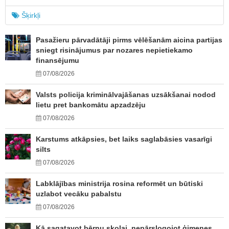
Šķirkļi
Pasažieru pārvadātāji pirms vēlēšanām aicina partijas
sniegt risinājumus par nozares nepietiekamo
finansējumu
07/08/2026
Valsts policija kriminālvajāšanas uzsākšanai nodod
lietu pret bankomātu apzadzēju
07/08/2026
Karstums atkāpsies, bet laiks saglabāsies vasarīgi
silts
07/08/2026
Labklājības ministrija rosina reformēt un būtiski
uzlabot vecāku pabalstu
07/08/2026
Kā sagatavot bērnu skolai, nepārslogojot ģimenes