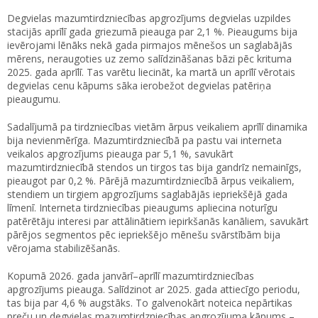
Degvielas mazumtirdzniecības apgrozījums degvielas uzpildes
stacijās aprīlī gada griezumā pieauga par 2,1 %. Pieaugums bija
ievērojami lēnāks nekā gada pirmajos mēnešos un saglabājās
mērens, neraugoties uz zemo salīdzināšanas bāzi pēc krituma
2025. gada aprīlī. Tas varētu liecināt, ka martā un aprīlī vērotais
degvielas cenu kāpums sāka ierobežot degvielas patēriņa
pieaugumu.
Sadalījumā pa tirdzniecības vietām ārpus veikaliem aprīlī dinamika
bija nevienmērīga. Mazumtirdzniecībā pa pastu vai interneta
veikalos apgrozījums pieauga par 5,1 %, savukārt
mazumtirdzniecībā stendos un tirgos tas bija gandrīz nemainīgs,
pieaugot par 0,2 %. Pārējā mazumtirdzniecībā ārpus veikaliem,
stendiem un tirgiem apgrozījums saglabājās iepriekšējā gada
līmenī. Interneta tirdzniecības pieaugums apliecina noturīgu
patērētāju interesi par attālinātiem iepirkšanās kanāliem, savukārt
pārējos segmentos pēc iepriekšējo mēnešu svārstībām bija
vērojama stabilizēšanās.
Kopumā 2026. gada janvārī–aprīlī mazumtirdzniecības
apgrozījums pieauga. Salīdzinot ar 2025. gada attiecīgo periodu,
tas bija par 4,6 % augstāks. To galvenokārt noteica nepārtikas
preču un degvielas mazumtirdzniecības apgrozījuma kāpums –