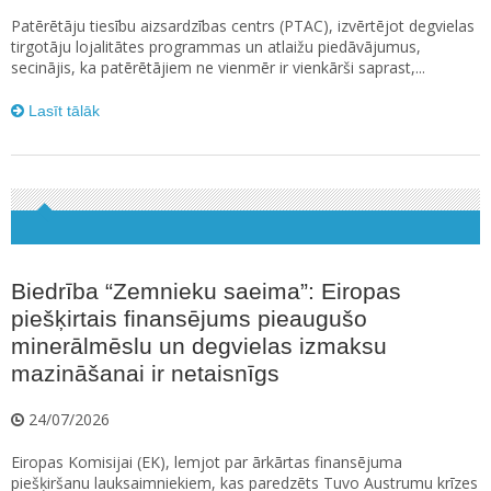
Patērētāju tiesību aizsardzības centrs (PTAC), izvērtējot degvielas
tirgotāju lojalitātes programmas un atlaižu piedāvājumus,
secinājis, ka patērētājiem ne vienmēr ir vienkārši saprast,...
Lasīt tālāk
Biedrība “Zemnieku saeima”: Eiropas
piešķirtais finansējums pieaugušo
minerālmēslu un degvielas izmaksu
mazināšanai ir netaisnīgs
24/07/2026
Eiropas Komisijai (EK), lemjot par ārkārtas finansējuma
piešķiršanu lauksaimniekiem, kas paredzēts Tuvo Austrumu krīzes