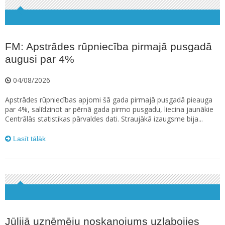
FM: Apstrādes rūpniecība pirmajā pusgadā
augusi par 4%
04/08/2026
Apstrādes rūpniecības apjomi šā gada pirmajā pusgadā pieauga
par 4%, salīdzinot ar pērnā gada pirmo pusgadu, liecina jaunākie
Centrālās statistikas pārvaldes dati. Straujākā izaugsme bija...
Lasīt tālāk
Jūlijā uzņēmēju noskaņojums uzlabojies