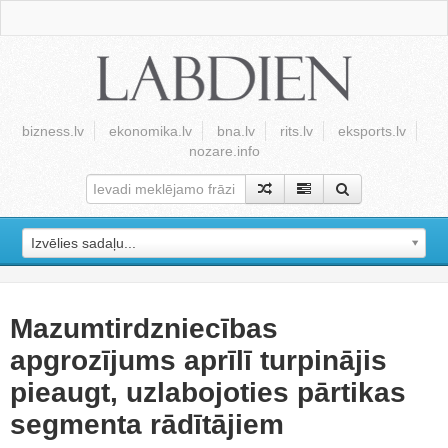
bizness.lv
ekonomika.lv
bna.lv
rits.lv
eksports.lv
nozare.info
Izvēlies sadaļu...
Mazumtirdzniecības
apgrozījums aprīlī turpinājis
pieaugt, uzlabojoties pārtikas
segmenta rādītājiem