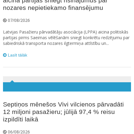
aicina partijas sniegt risinājumus par
nozares nepietiekamo finansējumu
07/08/2026
Latvijas Pasažieru pārvadātāju asociācija (LPPA) aicina politiskās
partijas pirms Saeimas vēlēšanām sniegt konkrētu redzējumu par
sabiedriskā transporta nozares ilgtermiņa attīstību un...
Lasīt tālāk
Septiņos mēnešos Vivi vilcienos pārvadāti
12 miljoni pasažieru; jūlijā 97,4 % reisu
izpildīti laikā
06/08/2026