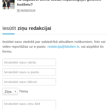
budžetu?
06/08/2026
Iesūtīt
ziņu redakcijai
Iesūtiet savu viedokli par sabiedrībā aktuāliem notikumiem, foto vai
video reportāžas uz e-pastu:
redakcija@labdien.lv
, vai aizpildot šo
formu.
Tēma
Ziņa