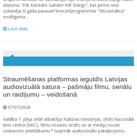
dziesmu "Pār Karstām Galvām Krīt Sniegs", kas pirmo reizi
izskanēja šī gada pavasarī koncertprogrammas "Mozartallica"
noslēguma...
Lasīt tālāk
Straumēšanas platformas ieguldīs Latvijas
audiovizuālā satura – pašmāju filmu, seriālu
un raidījumu – veidošanā
07/07/2026
Valdība 7. jūlija sēdē atbalstīja Kultūras ministrijas, (KM) Nacionālā
kino centra (NKC), filmu nozares virzīto un ar mediju nozari
saskaņoto priekšlikumu:* turpmāk audiovizuālo pakalpojumu...