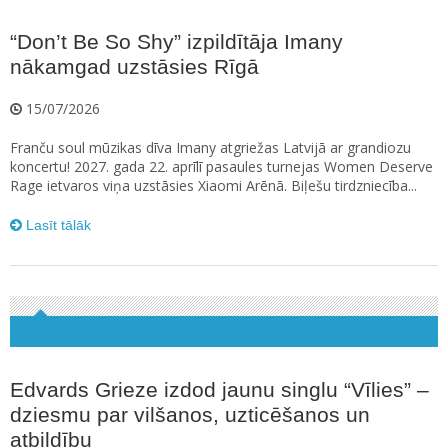
“Don’t Be So Shy” izpildītāja Imany
nākamgad uzstāsies Rīgā
15/07/2026
Franču soul mūzikas dīva Imany atgriežas Latvijā ar grandiozu
koncertu! 2027. gada 22. aprīlī pasaules turnejas Women Deserve
Rage ietvaros viņa uzstāsies Xiaomi Arēnā. Biļešu tirdzniecība...
Lasīt tālāk
Edvards Grieze izdod jaunu singlu “Vīlies” –
dziesmu par vilšanos, uzticēšanos un
atbildību