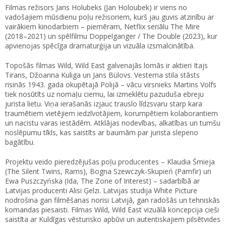
Filmas režisors Jans Holubeks (Jan Holoubek) ir viens no
vadošajiem mūsdienu poļu režisoriem, kurš jau guvis atzinību ar
vairākiem kinodarbiem – piemēram, Netflix seriālu The Mire
(2018–2021) un spēlfilmu Doppelganger / The Double (2023), kur
apvienojas spēcīga dramaturģija un vizuāla izsmalcinātība.
Topošās filmas Wild, Wild East galvenajās lomās ir aktieri Itajs
Tirans, Džoanna Kuliga un Jans Bülovs. Vesterna stila stāsts
risinās 1943. gada okupētajā Polijā – vācu virsnieks Martins Volfs
tiek nosūtīts uz nomaļu ciemu, lai izmeklētu pazuduša ebreju
jurista lietu. Viņa ierašanās izjauc trauslo līdzsvaru starp kara
traumētiem vietējiem iedzīvotājiem, korumpētiem kolaborantiem
un nacistu varas iestādēm. Atklājas nodevības, alkatības un tumšu
noslēpumu tīkls, kas saistīts ar baumām par jurista slepeno
bagātību.
Projektu veido pieredzējušas poļu producentes – Klaudia Śmieja
(The Silent Twins, Rams), Bogna Szewczyk-Skupień (Pamfir) un
Ewa Puszczyńska (Ida, The Zone of Interest) – sadarbībā ar
Latvijas producenti Alisi Ģelzi. Latvijas studija White Picture
nodrošina gan filmēšanas norisi Latvijā, gan radošās un tehniskās
komandas piesaisti. Filmas Wild, Wild East vizuālā koncepcija cieši
saistīta ar Kuldīgas vēsturisko apbūvi un autentiskajiem pilsētvides