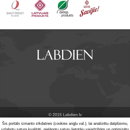
© 2015 Labdien.lv
Šis portāls izmanto sīkdatnes (cookies angļu val.), lai analizētu datplūsmu,
Par portālu
Kontakti
uzlabotu satura kvalitāti, pielāgotu saturu lietotāju vajadzībām un optimizētu