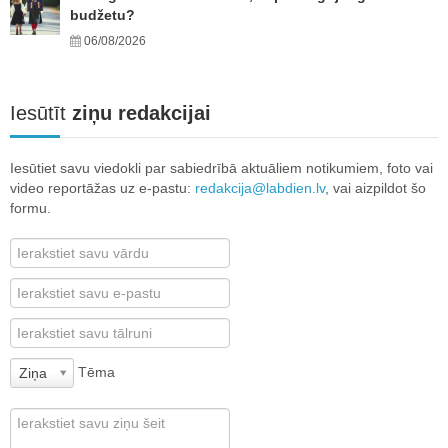
budžetu?
06/08/2026
Iesūtīt
ziņu redakcijai
Iesūtiet savu viedokli par sabiedrībā aktuāliem notikumiem, foto vai
video reportāžas uz e-pastu:
redakcija@labdien.lv
, vai aizpildot šo
formu.
Tēma
Ziņa