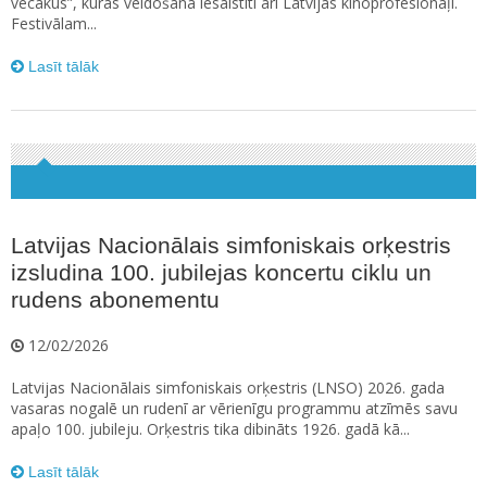
vecākus”, kuras veidošanā iesaistīti arī Latvijas kinoprofesionāļi.
Festivālam...
Lasīt tālāk
Latvijas Nacionālais simfoniskais orķestris
izsludina 100. jubilejas koncertu ciklu un
rudens abonementu
12/02/2026
Latvijas Nacionālais simfoniskais orķestris (LNSO) 2026. gada
vasaras nogalē un rudenī ar vērienīgu programmu atzīmēs savu
apaļo 100. jubileju. Orķestris tika dibināts 1926. gadā kā...
Lasīt tālāk