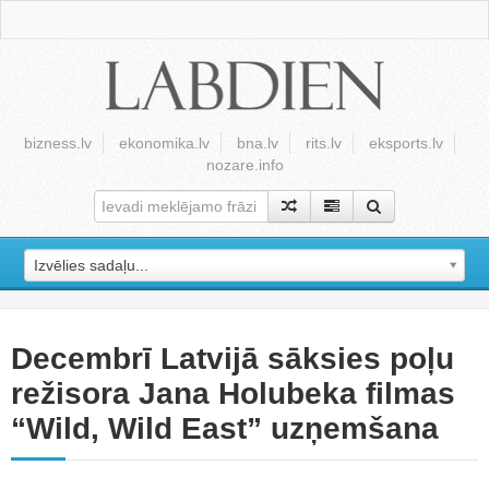
bizness.lv
ekonomika.lv
bna.lv
rits.lv
eksports.lv
nozare.info
Izvēlies sadaļu...
Decembrī Latvijā sāksies poļu
režisora Jana Holubeka filmas
“Wild, Wild East” uzņemšana