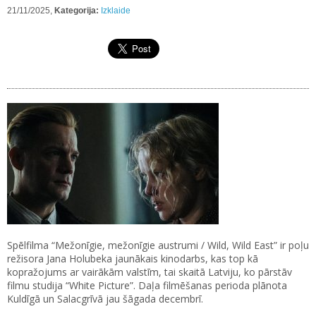
21/11/2025,
Kategorija:
Izklaide
Spēlfilma “Mežonīgie, mežonīgie austrumi / Wild, Wild East” ir poļu
režisora Jana Holubeka jaunākais kinodarbs, kas top kā
kopražojums ar vairākām valstīm, tai skaitā Latviju, ko pārstāv
filmu studija “White Picture”. Daļa filmēšanas perioda plānota
Kuldīgā un Salacgrīvā jau šāgada decembrī.