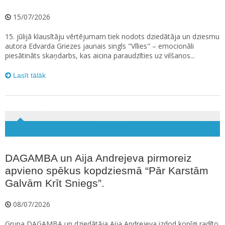
15/07/2026
15. jūlijā klausītāju vērtējumam tiek nodots dziedātāja un dziesmu
autora Edvarda Griezes jaunais singls "Vīlies" – emocionāli
piesātināts skaņdarbs, kas aicina paraudzīties uz vilšanos...
Lasīt tālāk
DAGAMBA un Aija Andrejeva pirmoreiz
apvieno spēkus kopdziesmā “Pār Karstām
Galvām Krīt Sniegs”.
08/07/2026
Grupa DAGAMBA un dziedātāja Aija Andrejeva izdod kopīgi radīto