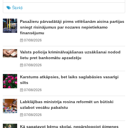
Šķirkļi
Pasažieru pārvadātāji pirms vēlēšanām aicina partijas
sniegt risinājumus par nozares nepietiekamo
finansējumu
07/08/2026
Valsts policija kriminālvajāšanas uzsākšanai nodod
lietu pret bankomātu apzadzēju
07/08/2026
Karstums atkāpsies, bet laiks saglabāsies vasarīgi
silts
07/08/2026
Labklājības ministrija rosina reformēt un būtiski
uzlabot vecāku pabalstu
07/08/2026
Kā sagatavot bērnu skolai, nepārslogojot ģimenes