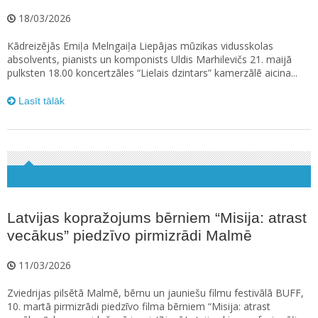
18/03/2026
Kādreizējās Emiļa Melngaiļa Liepājas mūzikas vidusskolas
absolvents, pianists un komponists Uldis Marhilevičs 21. maijā
pulksten 18.00 koncertzāles “Lielais dzintars” kamerzālē aicina...
Lasīt tālāk
Latvijas kopražojums bērniem “Misija: atrast
vecākus” piedzīvo pirmizrādi Malmē
11/03/2026
Zviedrijas pilsētā Malmē, bērnu un jauniešu filmu festivālā BUFF,
10. martā pirmizrādi piedzīvo filma bērniem “Misija: atrast