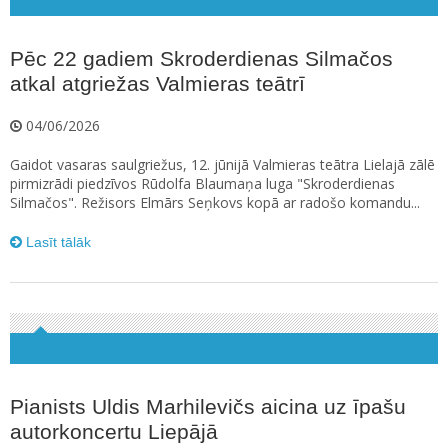
Pēc 22 gadiem Skroderdienas Silmačos
atkal atgriežas Valmieras teātrī
04/06/2026
Gaidot vasaras saulgriežus, 12. jūnijā Valmieras teātra Lielajā zālē
pirmizrādi piedzīvos Rūdolfa Blaumaņa luga "Skroderdienas
Silmačos". Režisors Elmārs Seņkovs kopā ar radošo komandu...
Lasīt tālāk
Pianists Uldis Marhilevičs aicina uz īpašu
autorkoncertu Liepājā