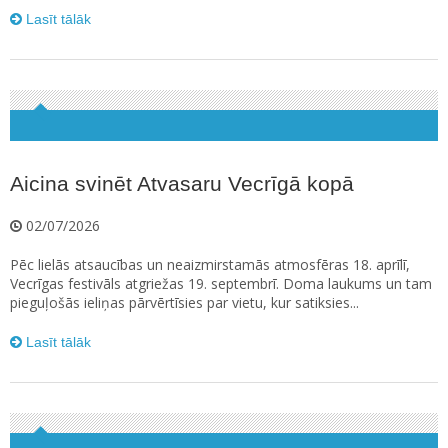
Lasīt tālāk
Aicina svinēt Atvasaru Vecrīgā kopā
02/07/2026
Pēc lielās atsaucības un neaizmirstamās atmosfēras 18. aprīlī,
Vecrīgas festivāls atgriežas 19. septembrī. Doma laukums un tam
pieguļošās ieliņas pārvērtīsies par vietu, kur satiksies...
Lasīt tālāk