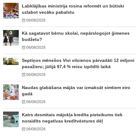
Labklājības ministrija rosina reformēt un būtiski
uzlabot vecāku pabalstu
06/08/2026
Kā sagatavot bērnu skolai, nepārslogojot ģimenes
budžetu?
06/08/2026
Septiņos mēnešos Vivi vilcienos pārvadāti 12 miljoni
pasažieru; jūlijā 97,4 % reisu izpildīti laikā
06/08/2026
Naudas glabāšana mājās var izmaksāt simtiem eiro
gadā
06/08/2026
Katrs desmitais mājokļa kredīta pieteikums tiek
noraidīts negatīvas kredītvēstures dēļ
06/08/2026