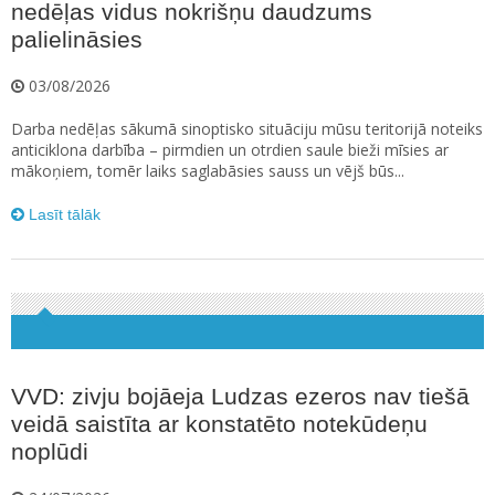
nedēļas vidus nokrišņu daudzums
palielināsies
03/08/2026
Darba nedēļas sākumā sinoptisko situāciju mūsu teritorijā noteiks
anticiklona darbība – pirmdien un otrdien saule bieži mīsies ar
mākoņiem, tomēr laiks saglabāsies sauss un vējš būs...
Lasīt tālāk
VVD: zivju bojāeja Ludzas ezeros nav tiešā
veidā saistīta ar konstatēto notekūdeņu
noplūdi