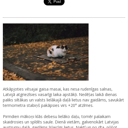
Atkāpjoties vēsajai gaisa masai, kas nesa rudenīgas salnas,
Latvijā atgriezīsies vasarīgi laika apstākļi. Nedēļas laikā dienas
paliks siltākas un valsts lielākajā daļā lietus nav gaidāms, savukārt
termometra stabiņš pakāpsies virs +20° atzīmes.
Pirmdien mākoņi klās debesu lielāko daļu, tomēr palaikam
skaidrosies un spīdēs saule. Dienā vietām, galvenokārt Latvijas
austrumu daļā, gaidāms īslaicīgs lietus. Naktī un no rīta, pūšot