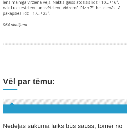
lēns mainīga virziena vējš. Naktīs gaiss atdzisīs līdz +10…+16°,
naktī uz sestdienu un svētdienu Vidzemē līdz +7°, bet dienās tā
pakāpsies līdz +17…+23°.
964 skatījumi
Vēl par tēmu:
Nedēļas sākumā laiks būs sauss, tomēr no