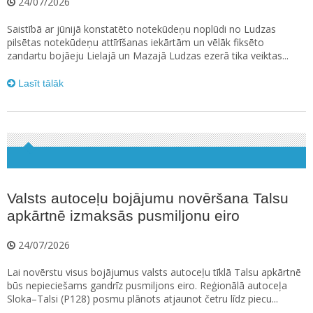
24/07/2026
Saistībā ar jūnijā konstatēto notekūdeņu noplūdi no Ludzas
pilsētas notekūdeņu attīrīšanas iekārtām un vēlāk fiksēto
zandartu bojāeju Lielajā un Mazajā Ludzas ezerā tika veiktas...
Lasīt tālāk
Valsts autoceļu bojājumu novēršana Talsu
apkārtnē izmaksās pusmiljonu eiro
24/07/2026
Lai novērstu visus bojājumus valsts autoceļu tīklā Talsu apkārtnē
būs nepieciešams gandrīz pusmiljons eiro. Reģionālā autoceļa
Sloka–Talsi (P128) posmu plānots atjaunot četru līdz piecu...