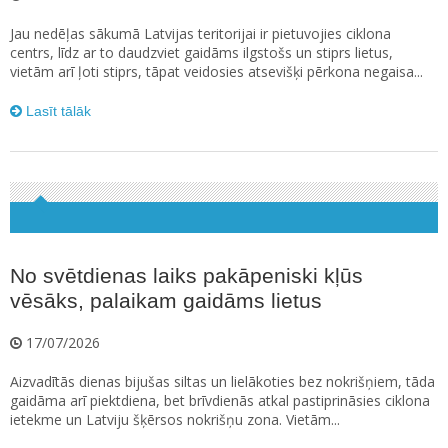
Jau nedēļas sākumā Latvijas teritorijai ir pietuvojies ciklona
centrs, līdz ar to daudzviet gaidāms ilgstošs un stiprs lietus,
vietām arī ļoti stiprs, tāpat veidosies atsevišķi pērkona negaisa...
Lasīt tālāk
No svētdienas laiks pakāpeniski kļūs
vēsāks, palaikam gaidāms lietus
17/07/2026
Aizvadītās dienas bijušas siltas un lielākoties bez nokrišņiem, tāda
gaidāma arī piektdiena, bet brīvdienās atkal pastiprināsies ciklona
ietekme un Latviju šķērsos nokrišņu zona. Vietām...