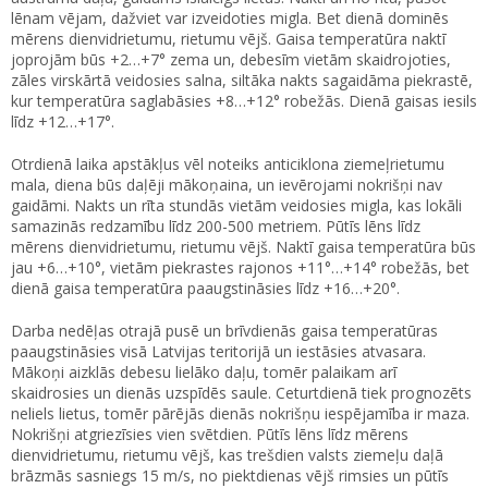
lēnam vējam, dažviet var izveidoties migla. Bet dienā dominēs
mērens dienvidrietumu, rietumu vējš. Gaisa temperatūra naktī
joprojām būs +2…+7° zema un, debesīm vietām skaidrojoties,
zāles virskārtā veidosies salna, siltāka nakts sagaidāma piekrastē,
kur temperatūra saglabāsies +8…+12° robežās. Dienā gaisas iesils
līdz +12…+17°.
Otrdienā laika apstākļus vēl noteiks anticiklona ziemeļrietumu
mala, diena būs daļēji mākoņaina, un ievērojami nokrišņi nav
gaidāmi. Nakts un rīta stundās vietām veidosies migla, kas lokāli
samazinās redzamību līdz 200-500 metriem. Pūtīs lēns līdz
mērens dienvidrietumu, rietumu vējš. Naktī gaisa temperatūra būs
jau +6…+10°, vietām piekrastes rajonos +11°…+14° robežās, bet
dienā gaisa temperatūra paaugstināsies līdz +16…+20°.
Darba nedēļas otrajā pusē un brīvdienās gaisa temperatūras
paaugstināsies visā Latvijas teritorijā un iestāsies atvasara.
Mākoņi aizklās debesu lielāko daļu, tomēr palaikam arī
skaidrosies un dienās uzspīdēs saule. Ceturtdienā tiek prognozēts
neliels lietus, tomēr pārējās dienās nokrišņu iespējamība ir maza.
Nokrišņi atgriezīsies vien svētdien. Pūtīs lēns līdz mērens
dienvidrietumu, rietumu vējš, kas trešdien valsts ziemeļu daļā
brāzmās sasniegs 15 m/s, no piektdienas vējš rimsies un pūtīs