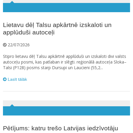
Lietavu dēļ Talsu apkārtnē izskaloti un
applūduši autoceļi
22/07/2026
Stipro lietavu dēļ Talsu apkārtnē applūduši un izskaloti divi valsts
autoceļu posmi, kas patlaban ir slēgti. reģionālā autoceļa Sloka–
Talsi (P128) posms starp Dursupi un Laucieni (55,2...
Lasīt tālāk
Pētījums: katru trešo Latvijas iedzīvotāju