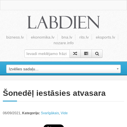
bizness.lv
ekonomika.lv
bna.lv
rits.lv
eksports.lv
nozare.info
Izvēlies sadaļu...
Šonedēļ iestāsies atvasara
06/09/2021,
Kategorija:
Svarīgākais
,
Vide