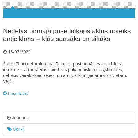
Nedēļas pirmajā pusē laikapstākļus noteiks
anticiklons – kļūs sausāks un siltāks
13/07/2026
Šonedēļ no rietumiem pakāpeniski pastiprināsies anticiklona
ietekme – atmosfēras spiediens pakāpeniski paaugstināsies,
debesis vairāk skaidrosies, un arī nokrišņi gaidāmi vien vietām.
Vējš...
Lasīt tālāk
Jaunumi
Šķirkļi