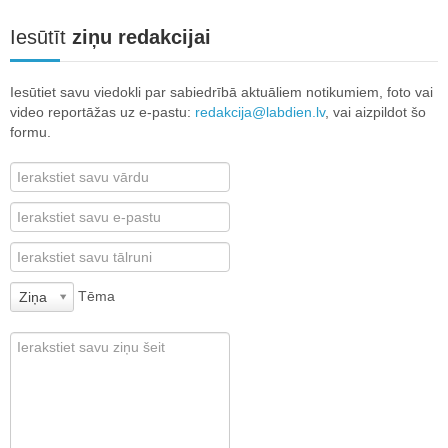
Iesūtīt
ziņu redakcijai
Iesūtiet savu viedokli par sabiedrībā aktuāliem notikumiem, foto vai
video reportāžas uz e-pastu:
redakcija@labdien.lv
, vai aizpildot šo
formu.
Tēma
Ziņa