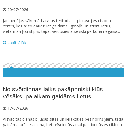
20/07/2026
Jau nedēļas sākumā Latvijas teritorijai ir pietuvojies ciklona
centrs, līdz ar to daudzviet gaidāms ilgstošs un stiprs lietus,
vietām arī ļoti stiprs, tāpat veidosies atsevišķi pērkona negaisa...
Lasīt tālāk
No svētdienas laiks pakāpeniski kļūs
vēsāks, palaikam gaidāms lietus
17/07/2026
Aizvadītās dienas bijušas siltas un lielākoties bez nokrišņiem, tāda
gaidāma arī piektdiena, bet brīvdienās atkal pastiprināsies ciklona