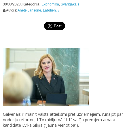
30/08/2023,
Kategorija:
Ekonomika
,
Svarīgākais
Autors:
Anete Jansone, Labdien.lv
Galvenais ir mainīt valsts attieksmi pret uzņēmējiem, runājot par
nodokļu reformu, LTV raidījumā “1:1” sacīja premjera amata
kandidāte Evika Siliņa (“Jaunā Vienotība”).