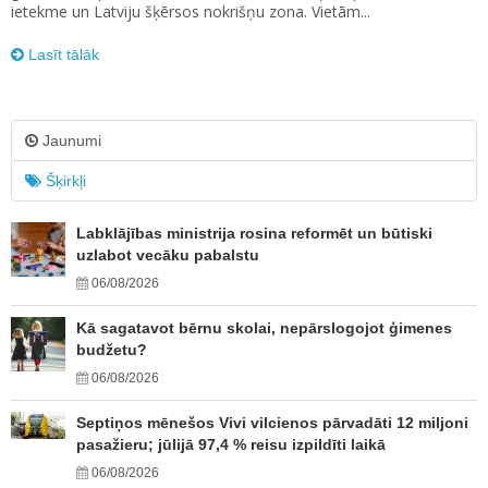
ietekme un Latviju šķērsos nokrišņu zona. Vietām...
Lasīt tālāk
Jaunumi
Šķirkļi
Labklājības ministrija rosina reformēt un būtiski
uzlabot vecāku pabalstu
06/08/2026
Kā sagatavot bērnu skolai, nepārslogojot ģimenes
budžetu?
06/08/2026
Septiņos mēnešos Vivi vilcienos pārvadāti 12 miljoni
pasažieru; jūlijā 97,4 % reisu izpildīti laikā
06/08/2026