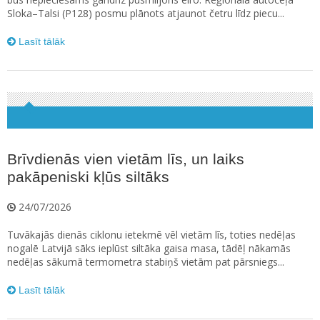
Sloka–Talsi (P128) posmu plānots atjaunot četru līdz piecu...
Lasīt tālāk
Brīvdienās vien vietām līs, un laiks
pakāpeniski kļūs siltāks
24/07/2026
Tuvākajās dienās ciklonu ietekmē vēl vietām līs, toties nedēļas
nogalē Latvijā sāks ieplūst siltāka gaisa masa, tādēļ nākamās
nedēļas sākumā termometra stabiņš vietām pat pārsniegs...
Lasīt tālāk