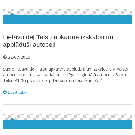
Lietavu dēļ Talsu apkārtnē izskaloti un
applūduši autoceļi
22/07/2026
Stipro lietavu dēļ Talsu apkārtnē applūduši un izskaloti divi valsts
autoceļu posmi, kas patlaban ir slēgti. reģionālā autoceļa Sloka–
Talsi (P128) posms starp Dursupi un Laucieni (55,2...
Lasīt tālāk