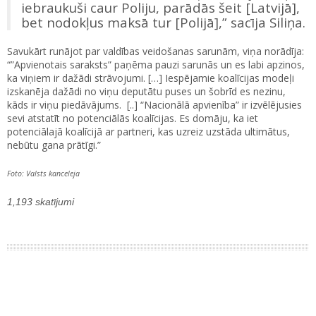
iebraukuši caur Poliju, parādās šeit [Latvijā],
bet nodokļus maksā tur [Polijā],” sacīja Siliņa.
Savukārt runājot par valdības veidošanas sarunām, viņa norādīja:
“”Apvienotais saraksts” paņēma pauzi sarunās un es labi apzinos,
ka viņiem ir dažādi strāvojumi. […] Iespējamie koalīcijas modeļi
izskanēja dažādi no viņu deputātu puses un šobrīd es nezinu,
kāds ir viņu piedāvājums. [..] “Nacionālā apvienība” ir izvēlējusies
sevi atstatīt no potenciālās koalīcijas. Es domāju, ka iet
potenciālajā koalīcijā ar partneri, kas uzreiz uzstāda ultimātus,
nebūtu gana prātīgi.”
Foto: Valsts kanceleja
1,193 skatījumi