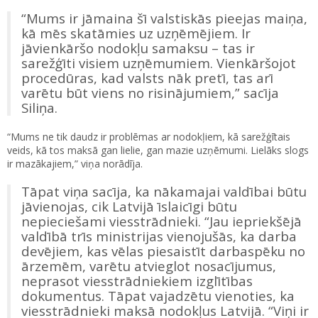
“Mums ir jāmaina šī valstiskās pieejas maiņa,
kā mēs skatāmies uz uzņēmējiem. Ir
jāvienkāršo nodokļu samaksu – tas ir
sarežģīti visiem uzņēmumiem. Vienkāršojot
procedūras, kad valsts nāk pretī, tas arī
varētu būt viens no risinājumiem,” sacīja
Siliņa.
“Mums ne tik daudz ir problēmas ar nodokļiem, kā sarežģītais
veids, kā tos maksā gan lielie, gan mazie uzņēmumi. Lielāks slogs
ir mazākajiem,” viņa norādīja.
Tāpat viņa sacīja, ka nākamajai valdībai būtu
jāvienojas, cik Latvijā īslaicīgi būtu
nepieciešami viesstrādnieki. “Jau iepriekšējā
valdībā trīs ministrijas vienojušās, ka darba
devējiem, kas vēlas piesaistīt darbaspēku no
ārzemēm, varētu atvieglot nosacījumus,
neprasot viesstrādniekiem izglītības
dokumentus. Tāpat vajadzētu vienoties, ka
viesstrādnieki maksā nodokļus Latvijā. “Viņi ir