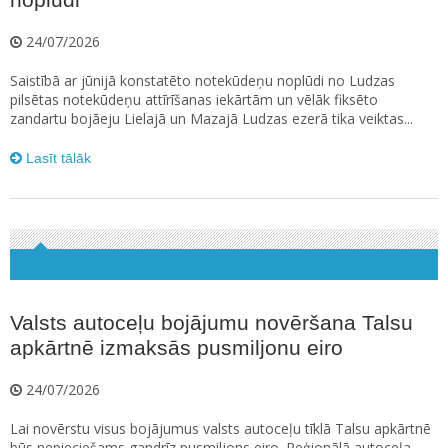
24/07/2026
Saistībā ar jūnijā konstatēto notekūdeņu noplūdi no Ludzas
pilsētas notekūdeņu attīrīšanas iekārtām un vēlāk fiksēto
zandartu bojāeju Lielajā un Mazajā Ludzas ezerā tika veiktas...
Lasīt tālāk
Valsts autoceļu bojājumu novēršana Talsu
apkārtnē izmaksās pusmiljonu eiro
24/07/2026
Lai novērstu visus bojājumus valsts autoceļu tīklā Talsu apkārtnē
būs nepieciešams gandrīz pusmiljons eiro. Reģionālā autoceļa