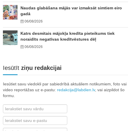
Naudas glabāšana mājās var izmaksāt simtiem eiro
gadā
06/08/2026
Katrs desmitais mājokļa kredīta pieteikums tiek
noraidīts negatīvas kredītvēstures dēļ
06/08/2026
Iesūtīt
ziņu redakcijai
Iesūtiet savu viedokli par sabiedrībā aktuāliem notikumiem, foto vai
video reportāžas uz e-pastu:
redakcija@labdien.lv
, vai aizpildot šo
formu.