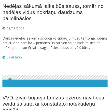
Nedēļas sākumā laiks būs sauss, tomēr no
nedēļas vidus nokrišņu daudzums
palielināsies
03/08/2026
Darba nedēļas sākumā sinoptisko situāciju mūsu teritorijā noteiks
anticiklona darbība – pirmdien un otrdien saule bieži mīsies ar
mākoņiem, tomēr laiks saglabāsies sauss un vējš būs...
Lasīt tālāk
VVD: zivju bojāeja Ludzas ezeros nav tiešā
veidā saistīta ar konstatēto notekūdeņu
noplūdi