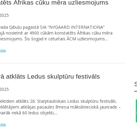
tēts Āfrikas cūku mēra uzliesmojums
2025
vada Ģibuļu pagastā SIA “NYGAARD INTERNATIONA”
ajā novietnē ar 4900 cūkām konstatēts Āfrikas cūku mēra
iesmojums. Šis šogad ir ceturtais ĀCM uzliesmojums...
ālāk
ā atklāts Ledus skulptūru festivāls
2025
iektdien atklāts 26. Starptautiskais Ledus skulptūru festivāls.
klētājiem atklājas pasaules līmeņa mākslinieciskā jaunrade –
irāk nekā 60 ledus objekti,...
ālāk