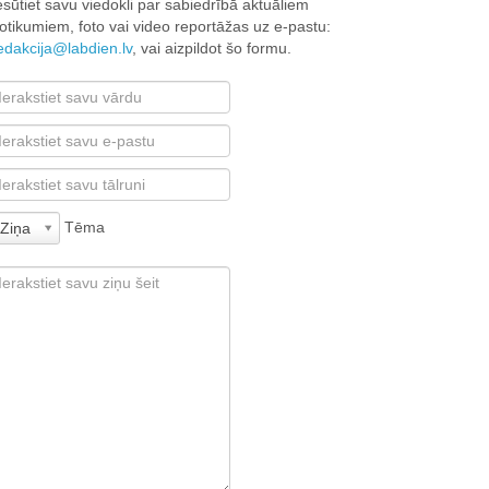
esūtiet savu viedokli par sabiedrībā aktuāliem
otikumiem, foto vai video reportāžas uz e-pastu:
edakcija@labdien.lv
, vai aizpildot šo formu.
Tēma
Ziņa