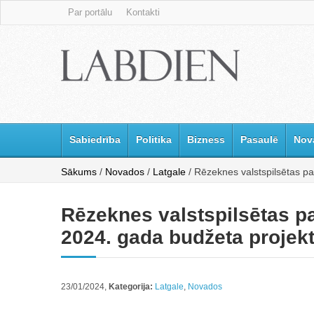
Par portālu
Kontakti
Sabiedrība
Politika
Bizness
Pasaulē
Nov
Sākums
/
Novados
/
Latgale
/ Rēzeknes valstspilsētas pa
Rēzeknes valstspilsētas pa
2024. gada budžeta projek
23/01/2024,
Kategorija:
Latgale
,
Novados