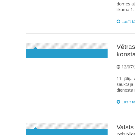
domes at
likuma 1.
Lasīt t
Vētra
konsta
12/07/
11. jūlij
sauktajā 
dienesta 
Lasīt t
Valsts
atbal