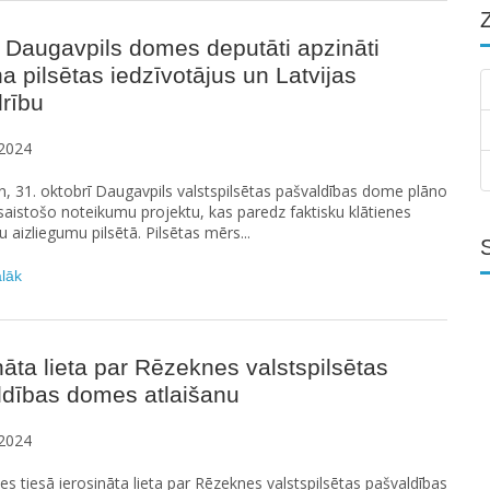
 Daugavpils domes deputāti apzināti
a pilsētas iedzīvotājus un Latvijas
rību
2024
n, 31. oktobrī Daugavpils valstspilsētas pašvaldības dome plāno
saistošo noteikumu projektu, kas paredz faktisku klātienes
u aizliegumu pilsētā. Pilsētas mērs...
ālāk
nāta lieta par Rēzeknes valstspilsētas
ldības domes atlaišanu
2024
s tiesā ierosināta lieta par Rēzeknes valstspilsētas pašvaldības