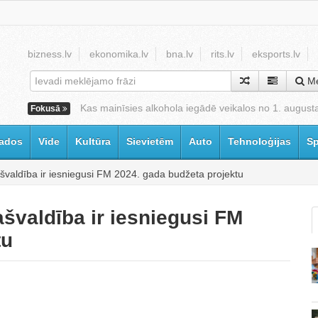
bizness.lv
ekonomika.lv
bna.lv
rits.lv
eksports.lv
Me
Kas mainīsies alkohola iegādē veikalos no 1. august
Fokusā
ados
Vide
Kultūra
Sievietēm
Auto
Tehnoloģijas
Sp
švaldība ir iesniegusi FM 2024. gada budžeta projektu
švaldība ir iesniegusi FM
tu