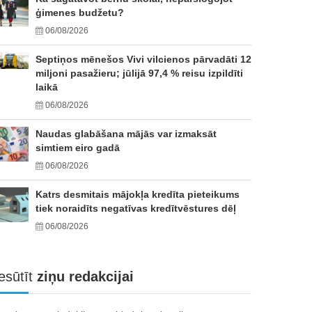
ģimenes budžetu?
06/08/2026
Septiņos mēnešos Vivi vilcienos pārvadāti 12
miljoni pasažieru; jūlijā 97,4 % reisu izpildīti
laikā
06/08/2026
Naudas glabāšana mājās var izmaksāt
simtiem eiro gadā
06/08/2026
Katrs desmitais mājokļa kredīta pieteikums
tiek noraidīts negatīvas kredītvēstures dēļ
06/08/2026
esūtīt
ziņu redakcijai