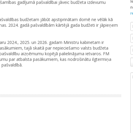
I
ešamības gadījumā pašvaldībai jāveic budžeta izdevumu
n
r
ašvaldības budžetam jābūt apstiprinātam domē ne vēlāk kā
anas. 2024. gadā pašvaldībām kārtējā gada budžeti ir jāpieņem
aru 2024., 2025. un 2026. gadam Ministru kabinetam ir
pasākumiem, tajā skaitā par nepieciešamo valsts budžeta
ā pašvaldību aizņēmumu kopējā palielinājuma ietvaros. FM
ojumu par atbalsta pasākumiem, kas nodrošinātu ilgtermiņa
 pašvaldībā.