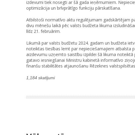
izdevumi tiek nosegti ar šā gada ieņēmumiem. Nepieci
optimizācija un brīvprātīgo funkciju pārskatīšana.
Atbilstoši normatīvo aktu regulējumam gadskārtējam p
divu mēnešu laikā pēc valsts budžeta likuma izsludināš
līdz 21. februārim.
Likumā par valsts budžetu 2024. gadam un budžeta ietv
noteiktas tiesības lemt par nepieciešamajiem atbalsta 
aizdevumu uzņemto saistību izpildei šā likuma noteikt
gatavo iesniegšanai Ministru kabinetā informatīvo ziņ
finanšu stabilitātes atjaunošanu Rēzeknes valstspilsētas
1,184 skatījumi