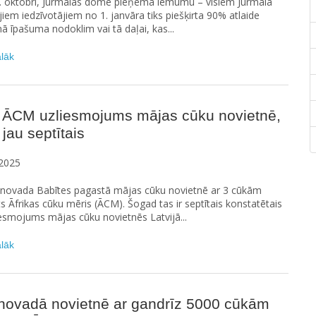
0. oktobrī, Jūrmalas dome pieņēma lēmumu – visiem Jūrmalā
jiem iedzīvotājiem no 1. janvāra tiks piešķirta 90% atlaide
 īpašuma nodoklim vai tā daļai, kas...
ālāk
 ĀCM uzliesmojums mājas cūku novietnē,
jau septītais
2025
novada Babītes pagastā mājas cūku novietnē ar 3 cūkām
s Āfrikas cūku mēris (ĀCM). Šogad tas ir septītais konstatētais
esmojums mājas cūku novietnēs Latvijā...
ālāk
 novadā novietnē ar gandrīz 5000 cūkām