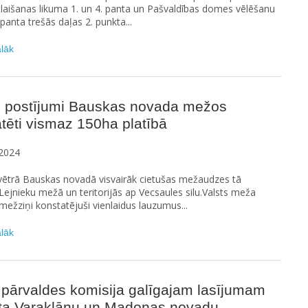
laišanas likuma 1. un 4. panta un Pašvaldības domes vēlēšanu
 panta trešās daļas 2. punkta...
ālāk
s postījumi Bauskas novada mežos
tēti vismaz 150ha platībā
2024
a vētrā Bauskas novadā visvairāk cietušas mežaudzes tā
Lejnieku mežā un teritorijās ap Vecsaules silu.Valsts meža
mežziņi konstatējuši vienlaidus lauzumus...
ālāk
 pārvaldes komisija galīgajam lasījumam
sta Varakļānu un Madonas novadu