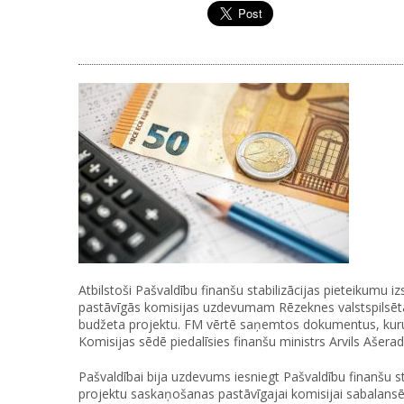
Atbilstoši Pašvaldību finanšu stabilizācijas pieteikumu 
pastāvīgās komisijas uzdevumam Rēzeknes valstspilsētas
budžeta projektu. FM vērtē saņemtos dokumentus, kurus p
Komisijas sēdē piedalīsies finanšu ministrs Arvils Ašerade
Pašvaldībai bija uzdevums iesniegt Pašvaldību finanšu sta
projektu saskaņošanas pastāvīgajai komisijai sabalansē