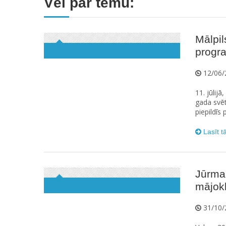
Vēl par tēmu:
Mālpil
progr
12/06/
11. jūlijā
gada svē
piepildīs 
Lasīt t
Jūrmal
mājokl
31/10/