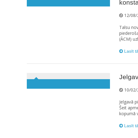
konsta
12/08/
Talsu no
piederoš
(ĀCM) uzl
Lasīt t
Jelgav
10/02/
Jelgavā p
Šeit apme
kopumā va
Lasīt t