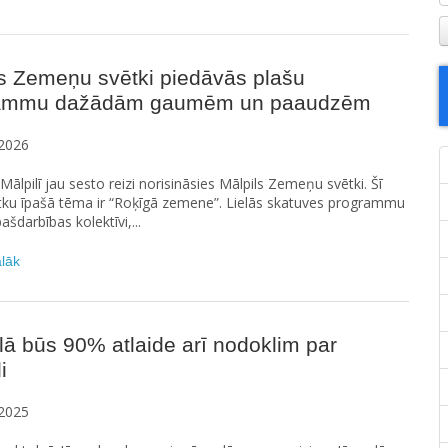
s Zemeņu svētki piedāvās plašu
ammu dažādām gaumēm un paaudzēm
2026
, Mālpilī jau sesto reizi norisināsies Mālpils Zemeņu svētki. Šī
tku īpašā tēma ir “Roķīgā zemene”. Lielās skatuves programmu
pašdarbības kolektīvi,...
ālāk
ā būs 90% atlaide arī nodoklim par
i
2025