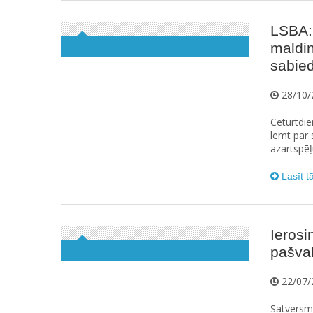
LSBA:
maldin
sabied
28/10/
Ceturtdie
lemt par 
azartspēļ
Lasīt t
Ierosi
pašva
22/07/
Satversme