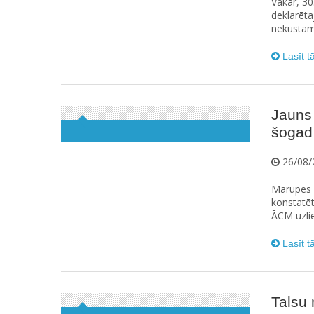
Vakar, 3
deklarēta
nekustamā
Lasīt t
Jauns
šogad 
26/08/
Mārupes 
konstatēt
ĀCM uzli
Lasīt t
Talsu