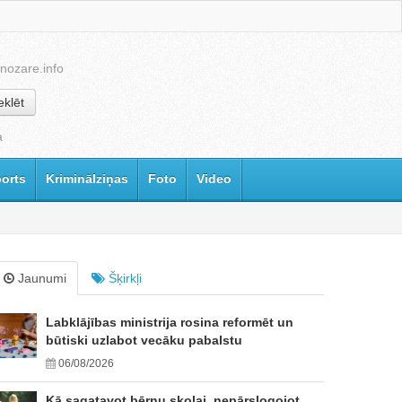
nozare.info
klēt
a
orts
Kriminālziņas
Foto
Video
Jaunumi
Šķirkļi
Labklājības ministrija rosina reformēt un
būtiski uzlabot vecāku pabalstu
06/08/2026
Kā sagatavot bērnu skolai, nepārslogojot