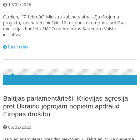
17/02/2026
Otrdien, 17. februārī, Ministru kabinets atbalstīja rīkojuma
projektu, kas paredz piešķirt 10 miljonus eiro no Aizsardzības
ministrijas budžeta NATO un Amerikas Savienoto Valstu
iniciatīvai...
Lasīt tālāk
Baltijas parlamentārieši: Krievijas agresija
pret Ukrainu joprojām nopietni apdraud
Eiropas drošību
06/02/2026
Baltijas asamblejas prezidijs piektdien, 6. februārī, Viļņā pieņēma