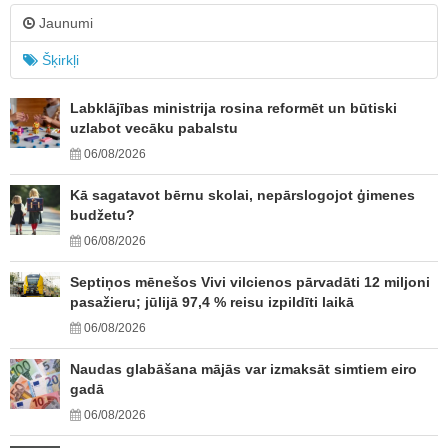
Jaunumi
Šķirkļi
Labklājības ministrija rosina reformēt un būtiski
uzlabot vecāku pabalstu
06/08/2026
Kā sagatavot bērnu skolai, nepārslogojot ģimenes
budžetu?
06/08/2026
Septiņos mēnešos Vivi vilcienos pārvadāti 12 miljoni
pasažieru; jūlijā 97,4 % reisu izpildīti laikā
06/08/2026
Naudas glabāšana mājās var izmaksāt simtiem eiro
gadā
06/08/2026