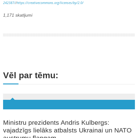
242387/
/
https://creativecommons.org/licenses/by/2.0/
1,171 skatījumi
Vēl par tēmu:
Ministru prezidents Andris Kulbergs:
vajadzīgs lielāks atbalsts Ukrainai un NATO
austrumu flangam