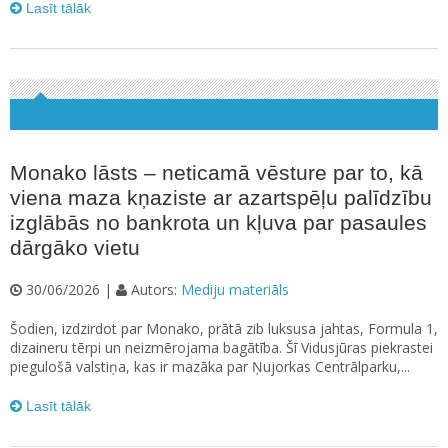
Lasīt tālāk
Monako lāsts – neticamā vēsture par to, kā
viena maza kņaziste ar azartspēļu palīdzību
izglābās no bankrota un kļuva par pasaules
dārgāko vietu
30/06/2026 |
Autors:
Mediju materiāls
Šodien, izdzirdot par Monako, prātā zib luksusa jahtas, Formula 1,
dizaineru tērpi un neizmērojama bagātība. Šī Vidusjūras piekrastei
piegulošā valstiņa, kas ir mazāka par Ņujorkas Centrālparku,...
Lasīt tālāk