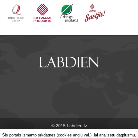
© 2015 Labdien.lv
Šis portāls izmanto sīkdatnes (cookies angļu val.), lai analizētu datplūsmu,