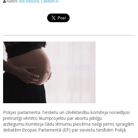
Autors:
Ilze Ivanova, Labdien.lv
Polijas parlamenta Tieslietu un cilvēktiesību komiteja noraidījusi
pretrunīgi vērtēto likumprojektu par abortu pilnīgu
aizliegumu.Komiteja šādu lēmumu pieņēma neilgi pirms spraigām
debatēm Eiropas Parlamentā (EP) par sieviešu tiesībām Polijā.