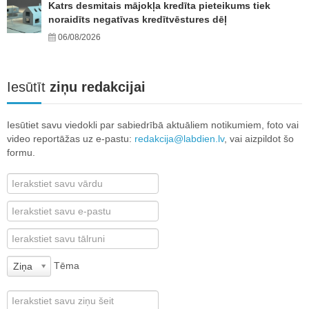
Katrs desmitais mājokļa kredīta pieteikums tiek
noraidīts negatīvas kredītvēstures dēļ
06/08/2026
Iesūtīt
ziņu redakcijai
Iesūtiet savu viedokli par sabiedrībā aktuāliem notikumiem, foto vai
video reportāžas uz e-pastu:
redakcija@labdien.lv
, vai aizpildot šo
formu.
Tēma
Ziņa