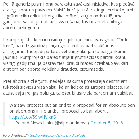
Polijā gandrīz pusmiljonu parakstu savākusi iniciatīva, kas piedāvā
aizliegt abortus pavisam. Valstī, kurā jau tā ir stingri ierobežojumi
– grūtniecību drīkst izbeigt tikai mātes, augļa apdraudējuma
gadījumā vai arī ja notikusi izvarošana, tas nozīmētu pilnīgu
abortu aizliegumu.
Likumprojekts, kuru ierosinājusi pilsoņu iniciatīvas grupa “Ordo
Iuris”, paredz gandrīz pilnīgu grūtniecības pārtraukšanas
aizliegumu, tādējādi padarot vēl stingrāku jau tā bargo likumu.
Jaunais likumprojekts paredz atļaut grūtniecības pārtraukšanu
vienīgi gadījumā, ja pastāv tieši draudi mātes dzīvībai. Savukārt
ārstiem par aborta veikšanu draudētu cietumsods.
Pret aborta aizliegumu nedēļas sākumā protestēja desmitiem
tūkstoši sieviešu visā valstī, kā arī lielākajās Eiropas pilsētās. Kā
atzīst daļa Polijas politiķu, tā esot bijusi viela pārdomām valdībai.
Warsaw protests put an end to a proposal for an absolute ban
on abortions in Poland: … proposal to ban abort…
https://t.co/59lwHVIknS
— Poland News Links (@dlpolandnews)
October 5, 2016
Foto:Unsplash//
https://pixabay.com/en/users/Unsplash-