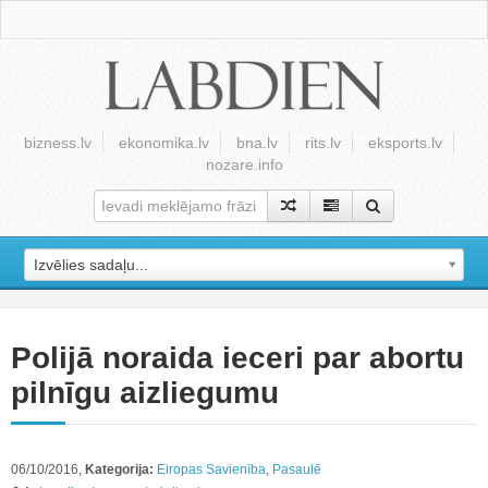
bizness.lv
ekonomika.lv
bna.lv
rits.lv
eksports.lv
nozare.info
Izvēlies sadaļu...
Polijā noraida ieceri par abortu
pilnīgu aizliegumu
06/10/2016,
Kategorija:
Eiropas Savienība
,
Pasaulē