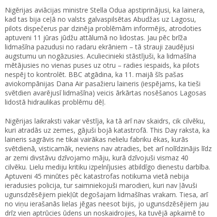
Nigērijas aviācijas ministre Stella Odua apstiprinājusi, ka lainera,
kad tas bija ceļā no valsts galvaspilsētas Abudžas uz Lagosu,
pilots dispečerus par dzinēja problēmām informējis, atrodoties
aptuveni 11 jūras jūdžu attālumā no lidostas. Jau pēc brīža
lidmašīna pazudusi no radaru ekrāniem – tā strauji zaudējusi
augstumu un nogāzusies. Aculiecinieki stāstījuši, ka lidmašīna
mētājusies no vienas puses uz otru – radies iespaids, ka pilots
nespēj to kontrolēt. BBC atgādina, ka 11. maijā šīs pašas
aviokompānijas Dana Air pasažieru laineris (iespējams, ka tieši
svētdien avarējusī lidmašīna) veicis ārkārtas nosēšanos Lagosas
lidostā hidraulikas problēmu dēļ.
Nigērijas laikraksti vakar vēstīja, ka tā arī nav skaidrs, cik cilvēku,
kuri atradās uz zemes, gājuši bojā katastrofā. This Day raksta, ka
laineris sagrāvis ne tikai vairākas nelielu fabriku ēkas, kurās
svētdienā, visticamāk, neviens nav atradies, bet arī nolīdzinājis līdz
ar zemi divstāvu dzīvojamo māju, kurā dzīvojuši vismaz 40
cilvēku. Lielu mediju kritiku izpelnījusies atbildīgo dienestu darbība.
Aptuveni 45 minūtes pēc katastrofas notikuma vietā nebija
ieradusies policija, tur saimniekojuši marodieri, kuri nav ļāvuši
ugunsdzēsējiem piekļūt degošajam lidmašīnas vrakam. Tiesa, arī
no viņu ierašanās lielas jēgas neesot bijis, jo ugunsdzēsējiem jau
drīz vien aptrūcies ūdens un noskaidrojies, ka tuvējā apkaimē to