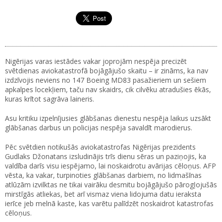
Nigērijas varas iestādes vakar joprojām nespēja precizēt
svētdienas aviokatastrofā bojāgājušo skaitu – ir zināms, ka nav
izdzīvojis neviens no 147 Boeing MD83 pasažieriem un sešiem
apkalpes locekļiem, taču nav skaidrs, cik cilvēku atradušies ēkās,
kuras krītot sagrāva laineris.
Asu kritiku izpelnījusies glābšanas dienestu nespēja laikus uzsākt
glābšanas darbus un policijas nespēja savaldīt marodierus.
Pēc svētdien notikušās aviokatastrofas Nigērijas prezidents
Gudlaks Džonatans izsludinājis trīs dienu sēras un paziņojis, ka
valdība darīs visu iespējamo, lai noskaidrotu avārijas cēloņus. AFP
vēsta, ka vakar, turpinoties glābšanas darbiem, no lidmašīnas
atlūzām izvilktas ne tikai vairāku desmitu bojāgājušo pārogļojušās
mirstīgās atliekas, bet arī vismaz viena lidojuma datu ieraksta
ierīce jeb melnā kaste, kas varētu palīdzēt noskaidrot katastrofas
cēloņus.