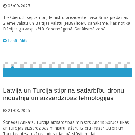
03/09/2025
Trešdien, 3. septembrī, Ministru prezidente Evika Siliņa piedalījās
Ziemeļvalstu un Baltijas valstu (NB8) līderu sanāksmē, kas notika
Dānijas galvaspilsētā Kopenhāgenā. Sanāksmē kopā...
Lasīt tālāk
Latvija un Turcija stiprina sadarbību dronu
industrijā un aizsardzības tehnoloģijās
21/08/2025
Šonedēļ Ankarā, Turcijā aizsardzības ministrs Andris Sprūds tikās
ar Turcijas aizsardzības ministru Jašāru Gileru (Yaşar Güler) un
Turcijas aizsardzības industrijas pārstāvjiem, lai...