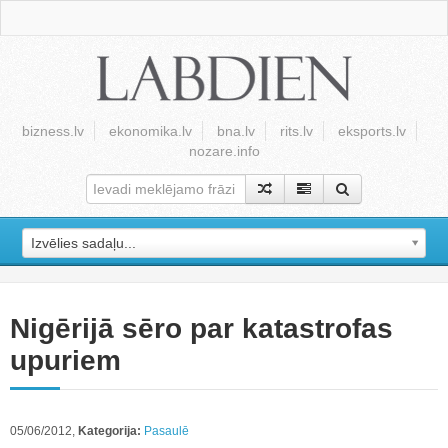
bizness.lv
ekonomika.lv
bna.lv
rits.lv
eksports.lv
nozare.info
Izvēlies sadaļu...
Nigērijā sēro par katastrofas
upuriem
05/06/2012,
Kategorija:
Pasaulē