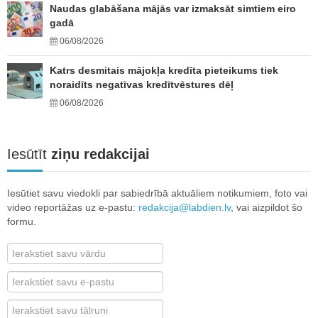
Naudas glabāšana mājās var izmaksāt simtiem eiro
gadā
06/08/2026
Katrs desmitais mājokļa kredīta pieteikums tiek
noraidīts negatīvas kredītvēstures dēļ
06/08/2026
Iesūtīt
ziņu redakcijai
Iesūtiet savu viedokli par sabiedrībā aktuāliem notikumiem, foto vai
video reportāžas uz e-pastu:
redakcija@labdien.lv
, vai aizpildot šo
formu.