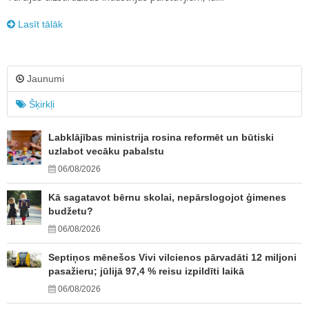
Lasīt tālāk
Jaunumi
Šķirkļi
Labklājības ministrija rosina reformēt un būtiski
uzlabot vecāku pabalstu
06/08/2026
Kā sagatavot bērnu skolai, nepārslogojot ģimenes
budžetu?
06/08/2026
Septiņos mēnešos Vivi vilcienos pārvadāti 12 miljoni
pasažieru; jūlijā 97,4 % reisu izpildīti laikā
06/08/2026