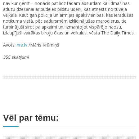
nav kur ņemt – nonācis pat līdz tādam absurdam kā lidmašīnas
atlūzu dzēšanai ar pudelēs pildītu ūdeni, kas atnests no tuvējā
veikala. Kaut gan policija un armijas apakšvienības, kas ieradušās
notikuma vietā, pēc sadursmēm izklīdinājušas marodierus, tie
turpinājuši sirot pa apkaimi un, izmantojot vispārējo haosu,
izlaupījuši vairākas biroju ēkas un veikalus, vēsta The Daily Times.
Avots:
nra.lv
/Māris Krūmiņš
355 skatījumi
Vēl par tēmu: