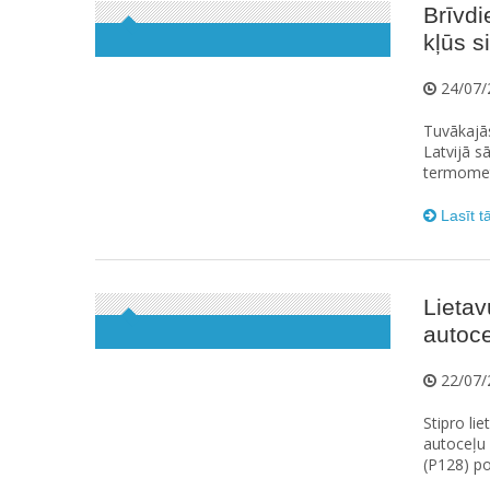
Brīvdi
kļūs s
24/07/
Tuvākajās
Latvijā s
termometr
Lasīt t
Lietav
autoce
22/07/
Stipro li
autoceļu 
(P128) po