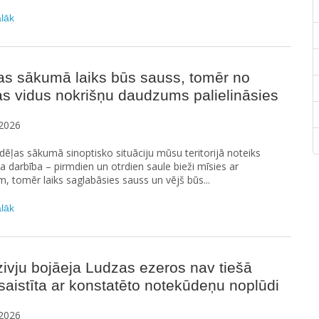
ālāk
as sākumā laiks būs sauss, tomēr no
s vidus nokrišņu daudzums palielināsies
2026
ēļas sākumā sinoptisko situāciju mūsu teritorijā noteiks
na darbība – pirmdien un otrdien saule bieži mīsies ar
 tomēr laiks saglabāsies sauss un vējš būs...
ālāk
ivju bojāeja Ludzas ezeros nav tiešā
saistīta ar konstatēto notekūdeņu noplūdi
2026