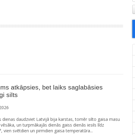
ms atkāpsies, bet laiks saglabāsies
i silts
2026
s dienas daudzviet Latvijā bija karstas, tomēr silto gaisa masu
vēsāka, un turpmākajās dienās gaiss dienās iesils līdz
°, vien svētdien un pirmdien gaisa temperatūra...