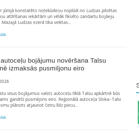
ar jūnijā konstatēto notekūdeņu noplūdi no Ludzas pilsētas
u attīrīšanas iekārtām un vēlāk fiksēto zandartu bojāeju
n Mazajā Ludzas ezerā tika veiktas...
ālāk
 autoceļu bojājumu novēršana Talsu
nē izmaksās pusmiljonu eiro
2026
stu visus bojājumus valsts autoceļu tīklā Talsu apkārtnē būs
ams gandrīz pusmiljons eiro. Reģionālā autoceļa Sloka–Talsi
smu plānots atjaunot četru līdz piecu...
ālāk