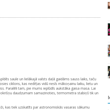
pīdēs saule un lielākajā valsts daļā gaidāms sauss laiks, taču
sies ciklons, kas nedēļas vidū nesīs mākoņainu laiku, lietu un
ss. Paralēli tam, pie mums ieplūdīs aukstāka gaisa masa. Lai
 nokrišņu daudzumam samazinoties, termometra stabiņš tik un
I
ieži, kas tiek uzskatīts par astronomiskās vasaras sākumu