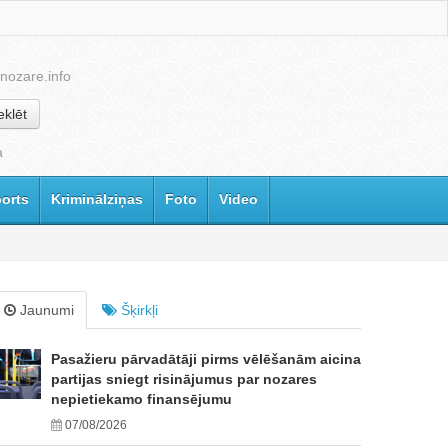
nozare.info
klēt
a
orts
Kriminālziņas
Foto
Video
Jaunumi
Šķirkļi
Pasažieru pārvadātāji pirms vēlēšanām aicina
partijas sniegt risinājumus par nozares
nepietiekamo finansējumu
07/08/2026