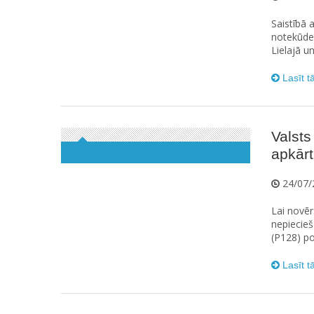
Saistībā 
notekūdeņ
Lielajā u
Lasīt t
Valsts
apkārt
24/07/
Lai novēr
nepiecieš
(P128) po
Lasīt t