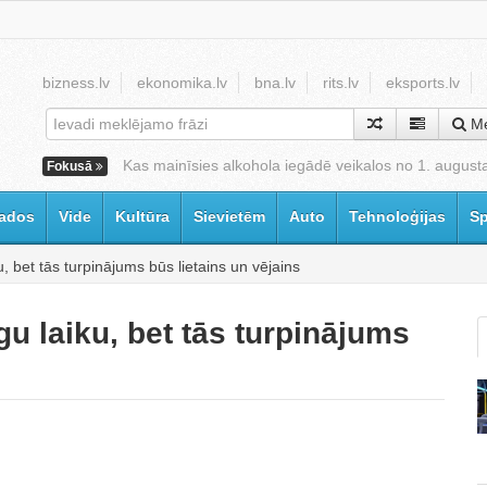
bizness.lv
ekonomika.lv
bna.lv
rits.lv
eksports.lv
Me
Kas mainīsies alkohola iegādē veikalos no 1. august
Fokusā
ados
Vide
Kultūra
Sievietēm
Auto
Tehnoloģijas
Sp
, bet tās turpinājums būs lietains un vējains
gu laiku, bet tās turpinājums