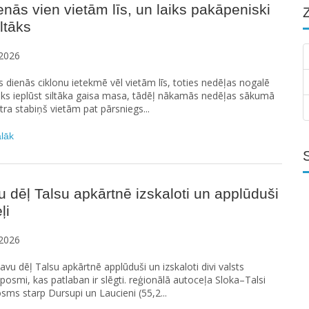
enās vien vietām līs, un laiks pakāpeniski
iltāks
2026
 dienās ciklonu ietekmē vēl vietām līs, toties nedēļas nogalē
āks ieplūst siltāka gaisa masa, tādēļ nākamās nedēļas sākumā
a stabiņš vietām pat pārsniegs...
ālāk
u dēļ Talsu apkārtnē izskaloti un applūduši
ļi
2026
etavu dēļ Talsu apkārtnē applūduši un izskaloti divi valsts
posmi, kas patlaban ir slēgti. reģionālā autoceļa Sloka–Talsi
sms starp Dursupi un Laucieni (55,2...