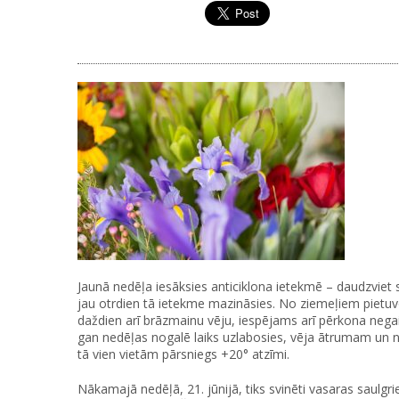
Jaunā nedēļa iesāksies anticiklona ietekmē – daudzviet s
jau otrdien tā ietekme mazināsies. No ziemeļiem pietuvo
daždien arī brāzmainu vēju, iespējams arī pērkona negai
gan nedēļas nogalē laiks uzlabosies, vēja ātrumam un
tā vien vietām pārsniegs +20° atzīmi.
Nākamajā nedēļā, 21. jūnijā, tiks svinēti vasaras saulgr