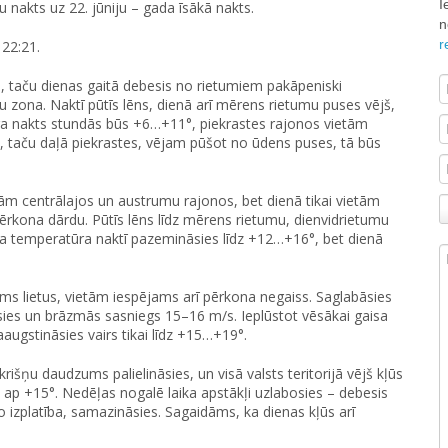
I
 nakts uz 22. jūniju – gada īsākā nakts.
n
r
 22:21.
 taču dienas gaitā debesis no rietumiem pakāpeniski
 zona. Naktī pūtīs lēns, dienā arī mērens rietumu puses vējš,
ūra nakts stundās būs +6…+11°, piekrastes rajonos vietām
7°, taču daļā piekrastes, vējam pūšot no ūdens puses, tā būs
 centrālajos un austrumu rajonos, bet dienā tikai vietām
pērkona dārdu. Pūtīs lēns līdz mērens rietumu, dienvidrietumu
isa temperatūra naktī pazemināsies līdz +12…+16°, bet dienā
idāms lietus, vietām iespējams arī pērkona negaiss. Saglabāsies
nāsies un brāzmās sasniegs 15–16 m/s. Ieplūstot vēsākai gaisa
augstināsies vairs tikai līdz +15…+19°.
rišņu daudzums palielināsies, un visā valsts teritorijā vējš kļūs
ap +15°. Nedēļas nogalē laika apstākļi uzlabosies – debesis
o izplatība, samazināsies. Sagaidāms, ka dienas kļūs arī