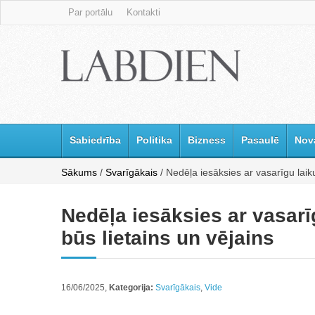
Par portālu
Kontakti
Sabiedrība
Politika
Bizness
Pasaulē
Nov
Sākums
/
Svarīgākais
/ Nedēļa iesāksies ar vasarīgu laiku
Nedēļa iesāksies ar vasarī
būs lietains un vējains
16/06/2025,
Kategorija:
Svarīgākais
,
Vide