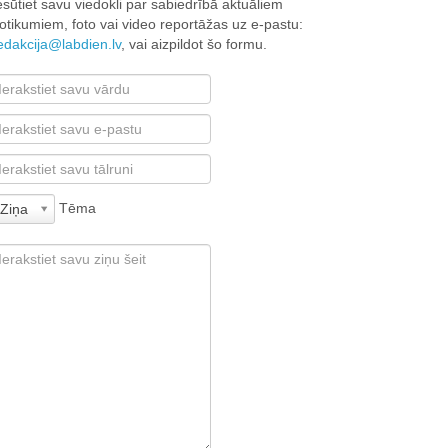
esūtiet savu viedokli par sabiedrībā aktuāliem
otikumiem, foto vai video reportāžas uz e-pastu:
edakcija@labdien.lv
, vai aizpildot šo formu.
Tēma
Ziņa