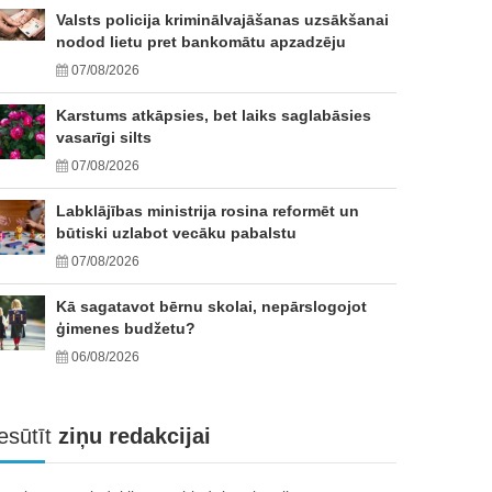
Valsts policija kriminālvajāšanas uzsākšanai
nodod lietu pret bankomātu apzadzēju
07/08/2026
Karstums atkāpsies, bet laiks saglabāsies
vasarīgi silts
07/08/2026
Labklājības ministrija rosina reformēt un
būtiski uzlabot vecāku pabalstu
07/08/2026
Kā sagatavot bērnu skolai, nepārslogojot
ģimenes budžetu?
06/08/2026
esūtīt
ziņu redakcijai