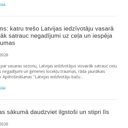
ālāk
ms: katru trešo Latvijas iedzīvotāju vasarā
rāk satrauc negadījumi uz ceļa un iespēja
raumas
2026
ar vasaras sezonu, Latvijas iedzīvotājus visvairāk satrauc ceļu
s negadījumi un ģimenes locekļu traumas, rāda jaunākais
Apdrošināšanas "Latvijas iedzīvotāju bažu...
ālāk
s sākumā daudzviet ilgstoši un stipri līs
2026