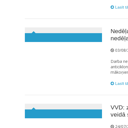
Lasīt t
Nedēļ
nedēļa
03/08/
Darba ned
anticiklo
mākoņiem,
Lasīt t
VVD: z
veidā 
24/07/