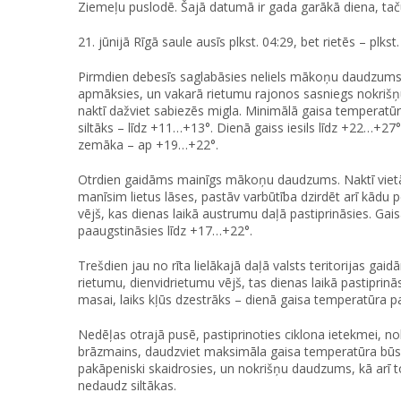
Ziemeļu puslodē. Šajā datumā ir gada garākā diena, taču
21. jūnijā Rīgā saule ausīs plkst. 04:29, bet rietēs – plkst.
Pirmdien debesīs saglabāsies neliels mākoņu daudzums,
apmāksies, un vakarā rietumu rajonos sasniegs nokrišņu
naktī dažviet sabiezēs migla. Minimālā gaisa temperat
siltāks – līdz +11…+13°. Dienā gaiss iesils līdz +22…+2
zemāka – ap +19…+22°.
Otrdien gaidāms mainīgs mākoņu daudzums. Naktī vietām
manīsim lietus lāses, pastāv varbūtība dzirdēt arī kādu 
vējš, kas dienas laikā austrumu daļā pastiprināsies. Ga
paaugstināsies līdz +17…+22°.
Trešdien jau no rīta lielākajā daļā valsts teritorijas ga
rietumu, dienvidrietumu vējš, tas dienas laikā pastipri
masai, laiks kļūs dzestrāks – dienā gaisa temperatūra pa
Nedēļas otrajā pusē, pastiprinoties ciklona ietekmei, nok
brāzmains, daudzviet maksimāla gaisa temperatūra būs 
pakāpeniski skaidrosies, un nokrišņu daudzums, kā arī t
nedaudz siltākas.