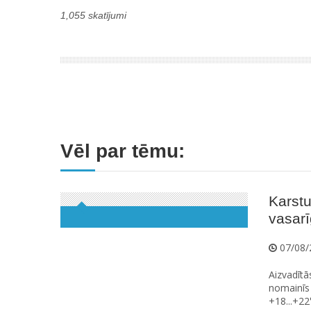
1,055 skatījumi
Vēl par tēmu:
Karstu
vasarīg
07/08/
Aizvadītā
nomainīs 
+18...+22