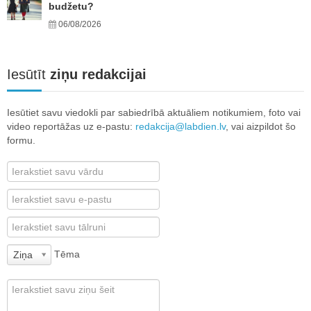
budžetu?
06/08/2026
Iesūtīt
ziņu redakcijai
Iesūtiet savu viedokli par sabiedrībā aktuāliem notikumiem, foto vai
video reportāžas uz e-pastu:
redakcija@labdien.lv
, vai aizpildot šo
formu.
Tēma
Ziņa