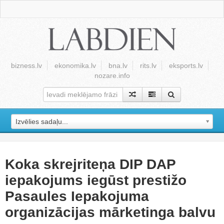
bizness.lv
ekonomika.lv
bna.lv
rits.lv
eksports.lv
nozare.info
Izvēlies sadaļu...
Koka skrejriteņa DIP DAP
iepakojums iegūst prestižo
Pasaules Iepakojuma
organizācijas mārketinga balvu