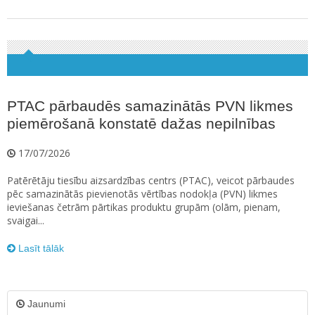
PTAC pārbaudēs samazinātās PVN likmes
piemērošanā konstatē dažas nepilnības
17/07/2026
Patērētāju tiesību aizsardzības centrs (PTAC), veicot pārbaudes
pēc samazinātās pievienotās vērtības nodokļa (PVN) likmes
ieviešanas četrām pārtikas produktu grupām (olām, pienam,
svaigai...
Lasīt tālāk
Jaunumi