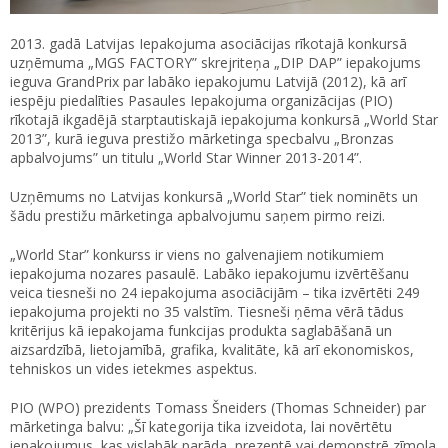
2013. gadā Latvijas Iepakojuma asociācijas rīkotajā konkursā
uzņēmuma „MGS FACTORY” skrejriteņa „DIP DAP” iepakojums
ieguva GrandPrix par labāko iepakojumu Latvijā (2012), kā arī
iespēju piedalīties Pasaules Iepakojuma organizācijas (PIO)
rīkotajā ikgadējā starptautiskajā iepakojuma konkursā „World Star
2013”, kurā ieguva prestižo mārketinga specbalvu „Bronzas
apbalvojums” un titulu „World Star Winner 2013-2014”.
Uzņēmums no Latvijas konkursā „World Star” tiek nominēts un
šādu prestižu mārketinga apbalvojumu saņem pirmo reizi.
„World Star” konkurss ir viens no galvenajiem notikumiem
iepakojuma nozares pasaulē. Labāko iepakojumu izvērtēšanu
veica tiesneši no 24 iepakojuma asociācijām – tika izvērtēti 249
iepakojuma projekti no 35 valstīm. Tiesneši ņēma vērā tādus
kritērijus kā iepakojama funkcijas produkta saglabāšanā un
aizsardzībā, lietojamībā, grafika, kvalitāte, kā arī ekonomiskos,
tehniskos un vides ietekmes aspektus.
PIO (WPO) prezidents Tomass Šneiders (Thomas Schneider) par
mārketinga balvu: „Šī kategorija tika izveidota, lai novērtētu
iepakojumus, kas vislabāk parāda, prezentē vai demonstrē zīmola