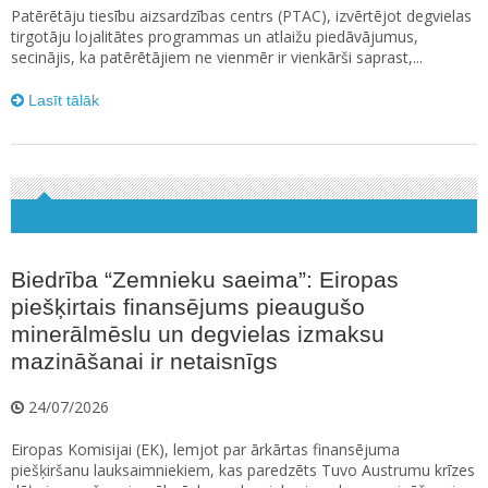
Patērētāju tiesību aizsardzības centrs (PTAC), izvērtējot degvielas
tirgotāju lojalitātes programmas un atlaižu piedāvājumus,
secinājis, ka patērētājiem ne vienmēr ir vienkārši saprast,...
Lasīt tālāk
Biedrība “Zemnieku saeima”: Eiropas
piešķirtais finansējums pieaugušo
minerālmēslu un degvielas izmaksu
mazināšanai ir netaisnīgs
24/07/2026
Eiropas Komisijai (EK), lemjot par ārkārtas finansējuma
piešķiršanu lauksaimniekiem, kas paredzēts Tuvo Austrumu krīzes