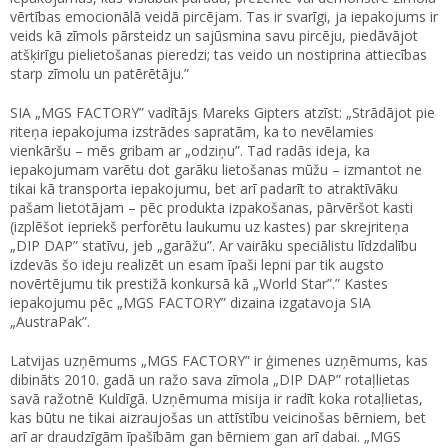
vērtības emocionālā veidā pircējam. Tas ir svarīgi, ja iepakojums ir
veids kā zīmols pārsteidz un sajūsmina savu pircēju, piedāvājot
atšķirīgu pielietošanas pieredzi; tas veido un nostiprina attiecības
starp zīmolu un patērētāju.”
SIA „MGS FACTORY” vadītājs Mareks Gipters atzīst: „Strādājot pie
riteņa iepakojuma izstrādes sapratām, ka to nevēlamies
vienkāršu – mēs gribam ar „odziņu”. Tad radās ideja, ka
iepakojumam varētu dot garāku lietošanas mūžu – izmantot ne
tikai kā transporta iepakojumu, bet arī padarīt to atraktīvāku
pašam lietotājam – pēc produkta izpakošanas, pārvēršot kasti
(izplēšot iepriekš perforētu laukumu uz kastes) par skrejriteņa
„DIP DAP” statīvu, jeb „garāžu”. Ar vairāku speciālistu līdzdalību
izdevās šo ideju realizēt un esam īpaši lepni par tik augsto
novērtējumu tik prestižā konkursā kā „World Star”.” Kastes
iepakojumu pēc „MGS FACTORY” dizaina izgatavoja SIA
„AustraPak”.
Latvijas uzņēmums „MGS FACTORY” ir ģimenes uzņēmums, kas
dibināts 2010. gadā un ražo sava zīmola „DIP DAP” rotaļlietas
savā ražotnē Kuldīgā. Uzņēmuma misija ir radīt koka rotaļlietas,
kas būtu ne tikai aizraujošas un attīstību veicinošas bērniem, bet
arī ar draudzīgām īpašībām gan bērniem gan arī dabai. „MGS