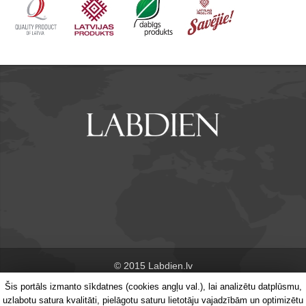
© 2015 Labdien.lv
Šis portāls izmanto sīkdatnes (cookies angļu val.), lai analizētu datplūsmu,
Par portālu
Kontakti
uzlabotu satura kvalitāti, pielāgotu saturu lietotāju vajadzībām un optimizētu