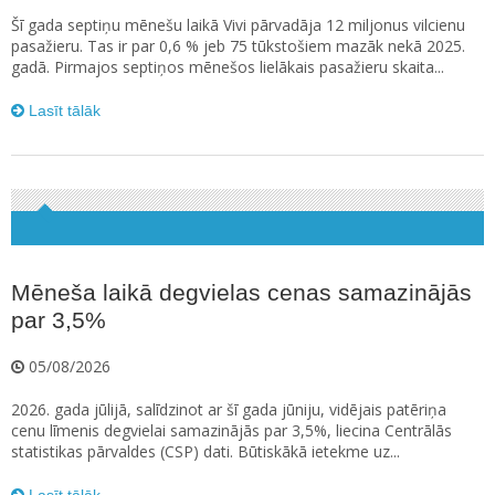
Šī gada septiņu mēnešu laikā Vivi pārvadāja 12 miljonus vilcienu
pasažieru. Tas ir par 0,6 % jeb 75 tūkstošiem mazāk nekā 2025.
gadā. Pirmajos septiņos mēnešos lielākais pasažieru skaita...
Lasīt tālāk
Mēneša laikā degvielas cenas samazinājās
par 3,5%
05/08/2026
2026. gada jūlijā, salīdzinot ar šī gada jūniju, vidējais patēriņa
cenu līmenis degvielai samazinājās par 3,5%, liecina Centrālās
statistikas pārvaldes (CSP) dati. Būtiskākā ietekme uz...