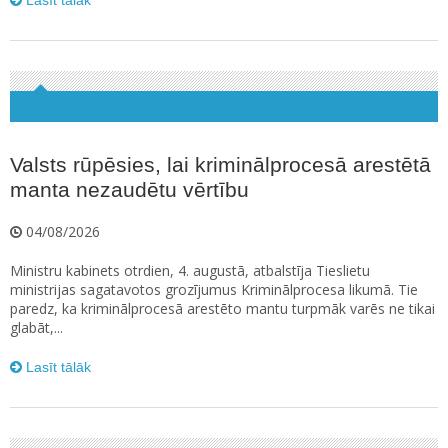
Lasīt tālāk
Valsts rūpēsies, lai kriminālprocesā arestētā
manta nezaudētu vērtību
04/08/2026
Ministru kabinets otrdien, 4. augustā, atbalstīja Tieslietu
ministrijas sagatavotos grozījumus Kriminālprocesa likumā. Tie
paredz, ka kriminālprocesā arestēto mantu turpmāk varēs ne tikai
glabāt,...
Lasīt tālāk