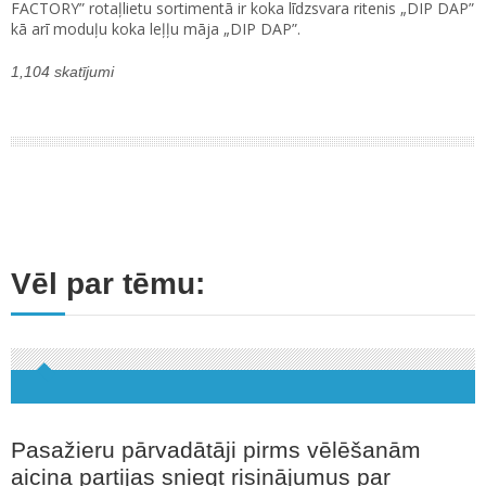
FACTORY” rotaļlietu sortimentā ir koka līdzsvara ritenis „DIP DAP”
kā arī moduļu koka leļļu māja „DIP DAP”.
1,104 skatījumi
Vēl par tēmu:
Pasažieru pārvadātāji pirms vēlēšanām
aicina partijas sniegt risinājumus par