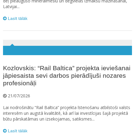
dēļ pieaugušo minerālmēslu un degvielas izmaksu mazināšanai,
Latvijai...
Lasīt tālāk
Kozlovskis: “Rail Baltica” projekta ieviešanai
jāpiesaista sevi darbos pierādījuši nozares
profesionāļi
21/07/2026
Lai nodrošinātu “Rail Baltica” projekta īstenošanu atbilstoši valsts
interesēm un augstā kvalitātē, kā arī lai investīcijas šajā projektā
būtu pārskatāmas un izsekojamas, satiksmes...
Lasīt tālāk