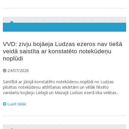
VVD: zivju bojāeja Ludzas ezeros nav tiešā
veidā saistīta ar konstatēto notekūdeņu
noplūdi
24/07/2026
Saistībā ar jūnijā konstatēto notekūdeņu noplūdi no Ludzas
pilsētas notekūdeņu attīrīšanas iekārtām un vēlāk fiksēto
zandartu bojāeju Lielajā un Mazajā Ludzas ezerā tika veiktas...
Lasīt tālāk