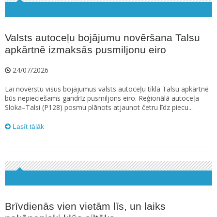
Valsts autoceļu bojājumu novēršana Talsu
apkārtnē izmaksās pusmiljonu eiro
24/07/2026
Lai novērstu visus bojājumus valsts autoceļu tīklā Talsu apkārtnē
būs nepieciešams gandrīz pusmiljons eiro. Reģionālā autoceļa
Sloka–Talsi (P128) posmu plānots atjaunot četru līdz piecu...
Lasīt tālāk
Brīvdienās vien vietām līs, un laiks