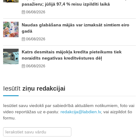
pasažieru; jūlijā 97,4 % reisu izpildīti laikā
06/08/2026
Naudas glabāšana mājās var izmaksāt simtiem eiro
gadā
06/08/2026
Katrs desmitais mājokļa kredīta pieteikums tiek
noraidīts negatīvas kredītvēstures dēļ
06/08/2026
Iesūtīt
ziņu redakcijai
Iesūtiet savu viedokli par sabiedrībā aktuāliem notikumiem, foto vai
video reportāžas uz e-pastu:
redakcija@labdien.lv
, vai aizpildot šo
formu.