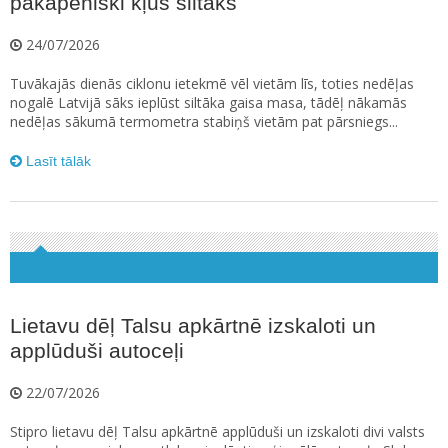
pakāpeniski kļūs siltāks
24/07/2026
Tuvākajās dienās ciklonu ietekmē vēl vietām līs, toties nedēļas
nogalē Latvijā sāks ieplūst siltāka gaisa masa, tādēļ nākamās
nedēļas sākumā termometra stabiņš vietām pat pārsniegs...
Lasīt tālāk
Lietavu dēļ Talsu apkārtnē izskaloti un
applūduši autoceļi
22/07/2026
Stipro lietavu dēļ Talsu apkārtnē applūduši un izskaloti divi valsts