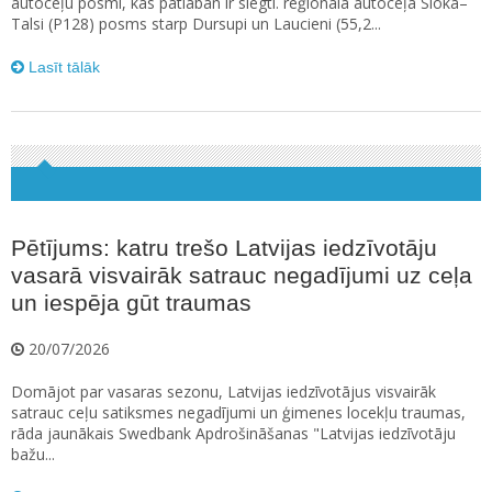
autoceļu posmi, kas patlaban ir slēgti. reģionālā autoceļa Sloka–
Talsi (P128) posms starp Dursupi un Laucieni (55,2...
Lasīt tālāk
Pētījums: katru trešo Latvijas iedzīvotāju
vasarā visvairāk satrauc negadījumi uz ceļa
un iespēja gūt traumas
20/07/2026
Domājot par vasaras sezonu, Latvijas iedzīvotājus visvairāk
satrauc ceļu satiksmes negadījumi un ģimenes locekļu traumas,
rāda jaunākais Swedbank Apdrošināšanas "Latvijas iedzīvotāju
bažu...