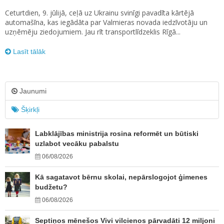
Ceturtdien, 9. jūlijā, ceļā uz Ukrainu svinīgi pavadīta kārtējā
automašīna, kas iegādāta par Valmieras novada iedzīvotāju un
uzņēmēju ziedojumiem. Jau rīt transportlīdzeklis Rīgā...
Lasīt tālāk
Jaunumi
Šķirkļi
Labklājības ministrija rosina reformēt un būtiski
uzlabot vecāku pabalstu
06/08/2026
Kā sagatavot bērnu skolai, nepārslogojot ģimenes
budžetu?
06/08/2026
Septiņos mēnešos Vivi vilcienos pārvadāti 12 miljoni