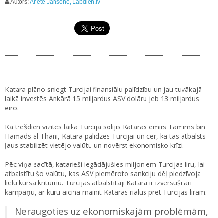
Autors:
Anete Jansone, Labdien.lv
Katara plāno sniegt Turcijai finansiālu palīdzību un jau tuvākajā
laikā investēs Ankārā 15 miljardus ASV dolāru jeb 13 miljardus
eiro.
Kā trešdien vizītes laikā Turcijā solījis Kataras emīrs Tamims bin
Hamads al Thani, Katara palīdzēs Turcijai un cer, ka tās atbalsts
ļaus stabilizēt vietējo valūtu un novērst ekonomisko krīzi.
Pēc viņa sacītā, katarieši iegādājušies miljoniem Turcijas liru, lai
atbalstītu šo valūtu, kas ASV piemēroto sankciju dēļ piedzīvoja
lielu kursa kritumu. Turcijas atbalstītāji Katarā ir izvērsuši arī
kampaņu, ar kuru aicina mainīt Kataras riālus pret Turcijas lirām.
Neraugoties uz ekonomiskajām problēmām,