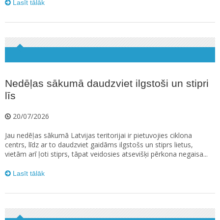
Lasīt tālāk
Nedēļas sākumā daudzviet ilgstoši un stipri
līs
20/07/2026
Jau nedēļas sākumā Latvijas teritorijai ir pietuvojies ciklona
centrs, līdz ar to daudzviet gaidāms ilgstošs un stiprs lietus,
vietām arī ļoti stiprs, tāpat veidosies atsevišķi pērkona negaisa...
Lasīt tālāk