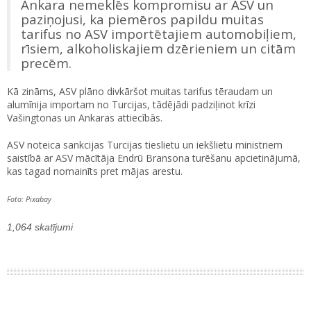
Ankara nemeklēs kompromisu ar ASV un
paziņojusi, ka piemēros papildu muitas
tarifus no ASV importētajiem automobiļiem,
rīsiem, alkoholiskajiem dzērieniem un citām
precēm.
Kā zināms, ASV plāno divkāršot muitas tarifus tēraudam un
alumīnija importam no Turcijas, tādējādi padziļinot krīzi
Vašingtonas un Ankaras attiecībās.
ASV noteica sankcijas Turcijas tieslietu un iekšlietu ministriem
saistībā ar ASV mācītāja Endrū Bransona turēšanu apcietinājumā,
kas tagad nomainīts pret mājas arestu.
Foto: Pixabay
1,064 skatījumi