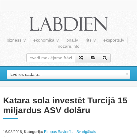
bizness.lv
ekonomika.lv
bna.lv
rits.lv
eksports.lv
nozare.info
Izvēlies sadaļu...
Katara sola investēt Turcijā 15
miljardus ASV dolāru
16/08/2018,
Kategorija:
Eiropas Savienība
,
Svarīgākais