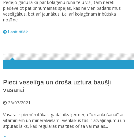
Pēdējo gadu laikā par kolagēnu runā teju visi, tam nereti
piedēvējot pat brīnumainas spējas, kas ne vien padarīs mūs
veselīgākus, bet arī jaunākus. Lai arī kolagēnam ir būtiska
nozīme...
Lasīt tālāk
Pieci veselīga un droša uztura baušļi
vasarai
26/07/2021
Vasara ir piemērotākais gadalaiks ķermeņa “uztankošanai” ar
vitamīniem un minerālvielām. Vienlaikus tas ir atvaļinājumu un
atpūtas laiks, kad regulāras maltītes ofisā vai mājās...