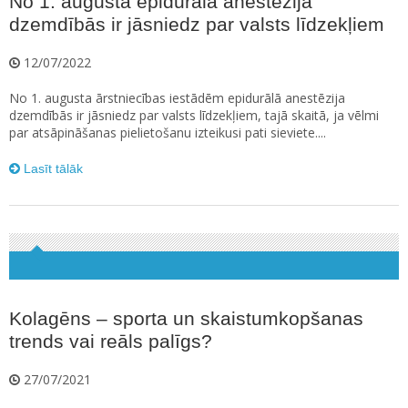
No 1. augusta epidurālā anestēzija
dzemdībās ir jāsniedz par valsts līdzekļiem
12/07/2022
No 1. augusta ārstniecības iestādēm epidurālā anestēzija
dzemdībās ir jāsniedz par valsts līdzekļiem, tajā skaitā, ja vēlmi
par atsāpināšanas pielietošanu izteikusi pati sieviete....
Lasīt tālāk
Kolagēns – sporta un skaistumkopšanas
trends vai reāls palīgs?
27/07/2021