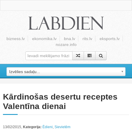
bizness.lv
ekonomika.lv
bna.lv
rits.lv
eksports.lv
nozare.info
Izvēlies sadaļu...
Kārdinošas desertu receptes
Valentīna dienai
13/02/2015,
Kategorija:
Ēdieni
,
Sievietēm