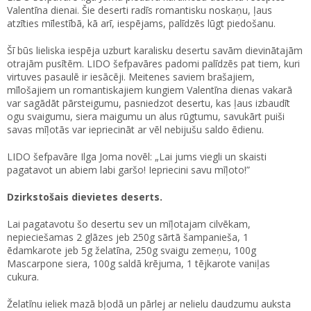
Valentīna dienai. Šie deserti radīs romantisku noskaņu, ļaus
atzīties mīlestībā, kā arī, iespējams, palīdzēs lūgt piedošanu.
Šī būs lieliska iespēja uzburt karalisku desertu savām dievinātajām
otrajām pusītēm. LIDO šefpavāres padomi palīdzēs pat tiem, kuri
virtuves pasaulē ir iesācēji. Meitenes saviem brašajiem,
mīlošajiem un romantiskajiem kungiem Valentīna dienas vakarā
var sagādāt pārsteigumu, pasniedzot desertu, kas ļaus izbaudīt
ogu svaigumu, siera maigumu un alus rūgtumu, savukārt puiši
savas mīļotās var iepriecināt ar vēl nebijušu saldo ēdienu.
LIDO šefpavāre Ilga Joma novēl: „Lai jums viegli un skaisti
pagatavot un abiem labi garšo! Iepriecini savu mīļoto!”
Dzirkstošais dievietes deserts.
Lai pagatavotu šo desertu sev un mīļotajam cilvēkam,
nepieciešamas 2 glāzes jeb 250g sārtā šampanieša, 1
ēdamkarote jeb 5g želatīna, 250g svaigu zemeņu, 100g
Mascarpone siera, 100g saldā krējuma, 1 tējkarote vaniļas
cukura.
Želatīnu ieliek mazā bļodā un pārlej ar nelielu daudzumu auksta