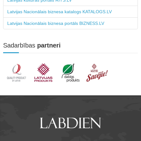
Latvijas kultūras portāls RĪTS.LV
Latvijas Nacionālais biznesa katalogs KATALOGS.LV
Latvijas Nacionālais biznesa portāls BIZNESS.LV
Sadarbības
partneri