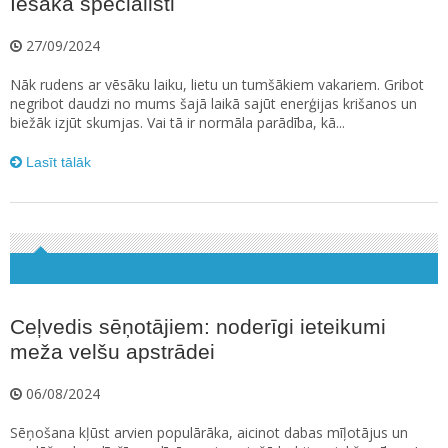
Iesaka speciālisti
27/09/2024
Nāk rudens ar vēsāku laiku, lietu un tumšākiem vakariem. Gribot
negribot daudzi no mums šajā laikā sajūt enerģijas krišanos un
biežāk izjūt skumjas. Vai tā ir normāla parādība, kā...
Lasīt tālāk
Ceļvedis sēņotājiem: noderīgi ieteikumi
meža velšu apstrādei
06/08/2024
Sēņošana kļūst arvien populārāka, aicinot dabas mīļotājus un