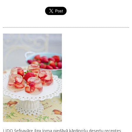
LIDO šefpavāre Ilga Joma piedāvā kārdinošu desertu receptes