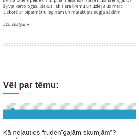
karstā ūdens peldē un turpina maisīt līdz masa kļūst krēmīga. Uz
šķīvja kārto ogas, blakus liek siera krēmu un uzlej alus mērci.
Dekorē ar piparmētru lapiņām un marakujas augļa sēklām.
325 skatījumi
Vēl par tēmu:
Kā neļauties “rudenīgajām skumjām”?