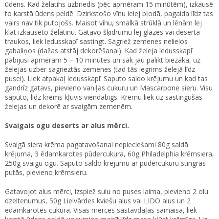
ūdens. Kad želatīns uzbriedis (pēc apmēram 15 minūtēm), izkausē
to karstā ūdens peldē. Dzirkstošo vīnu ielej bļodā, pagaida līdz tas
vairs nav tik putojošs. Maisot vīnu, smalkā strūklā un lēnām lej
klāt izkausēto želatīnu. Gatavo šķidrumu lej glāzēs vai deserta
traukos, liek ledusskapī sastingt. Sagriež zemenes nelielos
gabaliņos (dažas atstāj dekorēšanai). Kad želeja ledusskapī
pabijusi apmēram 5 – 10 minūtes un sāk jau palikt biezāka, uz
želejas uzber sagrieztās zemenes (tad tās iegrims želejā līdz
pusei). Liek atpakaļ ledusskapī. Saputo saldo krējumu un kad tas
gandrīz gatavs, pievieno vaniļas cukuru un Mascarpone sieru. Visu
saputo, līdz krēms kļuvis viendabīgs. Krēmu liek uz sastingušās
želejas un dekorē ar svaigām zemenēm.
Svaigais ogu deserts ar alus mērci.
Svaigā siera krēma pagatavošanai nepieciešami 80g saldā
krējuma, 3 ēdamkarotes pūdercukura, 60g Philadelphia krēmsiera,
250g svaigu ogu. Saputo saldo krējumu ar pūdercukuru stingrās
putās, pievieno krēmsieru.
Gatavojot alus mērci, izspiež sulu no puses laima, pievieno 2 olu
dzeltenumus, 50g Lielvārdes kviešu alus vai LIDO alus un 2
ēdamkarotes cukura. Visas mērces sastāvdaļas samaisa, liek