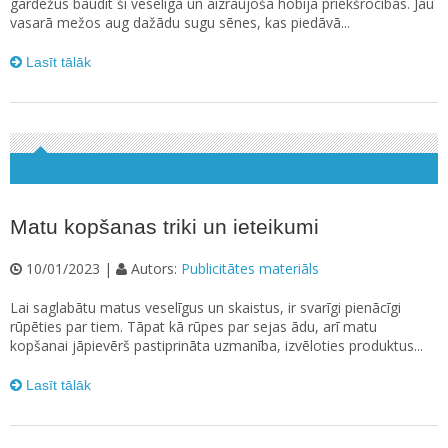
gardēžus baudīt šī veselīgā un aizraujošā hobija priekšrocības. Jau
vasarā mežos aug dažādu sugu sēnes, kas piedāvā...
Lasīt tālāk
Matu kopšanas triki un ieteikumi
10/01/2023 |
Autors:
Publicitātes materiāls
Lai saglabātu matus veselīgus un skaistus, ir svarīgi pienācīgi
rūpēties par tiem. Tāpat kā rūpes par sejas ādu, arī matu
kopšanai jāpievērš pastiprināta uzmanība, izvēloties produktus...
Lasīt tālāk