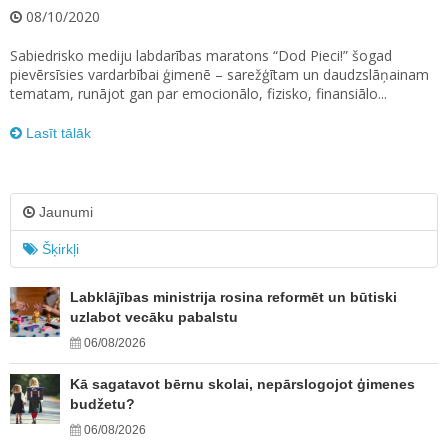
08/10/2020
Sabiedrisko mediju labdarības maratons “Dod Pieci!” šogad
pievērsīsies vardarbībai ģimenē – sarežģītam un daudzslāņainam
tematam, runājot gan par emocionālo, fizisko, finansiālo...
Lasīt tālāk
Jaunumi
Šķirkļi
Labklājības ministrija rosina reformēt un būtiski
uzlabot vecāku pabalstu
06/08/2026
Kā sagatavot bērnu skolai, nepārslogojot ģimenes
budžetu?
06/08/2026