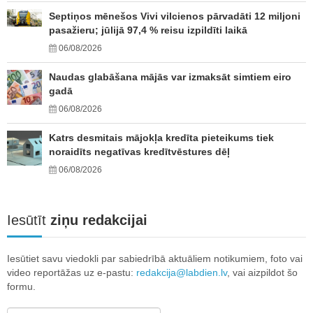
Septiņos mēnešos Vivi vilcienos pārvadāti 12 miljoni
pasažieru; jūlijā 97,4 % reisu izpildīti laikā
06/08/2026
Naudas glabāšana mājās var izmaksāt simtiem eiro
gadā
06/08/2026
Katrs desmitais mājokļa kredīta pieteikums tiek
noraidīts negatīvas kredītvēstures dēļ
06/08/2026
Iesūtīt
ziņu redakcijai
Iesūtiet savu viedokli par sabiedrībā aktuāliem notikumiem, foto vai
video reportāžas uz e-pastu:
redakcija@labdien.lv
, vai aizpildot šo
formu.