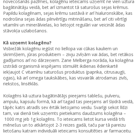
novecošanās pazīmes, kolagēnu ieteicams uzņemt ne vien uztura
bagātinātāju veidā, bet arī izmantot tā saturošus sejas krēmus.
Papildu kolagēnam, sejas krēmu sastāvā ir arī hialuronskābe, kas
nodrošina sejas ādas pilnvērtīgu mitrināšanu, bet arī citi vērtīgi
vitamīni un minerālvielas, ko lietojot regulāri var veicināt ādas
stāvokļa uzlabošanos.
Kā uzņemt kolagēnu?
Visbiežāk kolagēnu iegūst no liellopa vai cūkas kauliem un
skrimšļiem, jūras produktiem – zivju zvīņām vai ādas, bet retākos
gadījumos arī no dārzeņiem. Zane Melberga norāda, ka kolagēna
izstrādi organismā iespējams stimulēt ikdienas ēdienkartē
iekļaujot C vitamīnu saturošus produktus (paprika, citrusaugļi,
ogas), kā arī omega taukskābes, kas visvairāk atrodamas zivīs,
riekstos, linsēklās.
Kolagēns kā uztura bagātinātājs pieejams tablešu, pulveru,
ampulu, kapsulu formā, kā arī tagad tas pieejams arī šķidrā veidā,
tāpēc katrs atradīs sev ērtāk lietojamo veidu. Svarīgi sekot līdzi
tam, vai dienā tiek uzņemts pietiekams daudzums kolagēna –
1000 mg jeb 1g kolagēns. To ieteicams lietot kursa veidā trīs
mēnešus un to atkārtojot 2-3 reizes gadā, taču par tā pareizu
lietošanu katram individuāli ieteicams konsultēties ar farmaceitu.