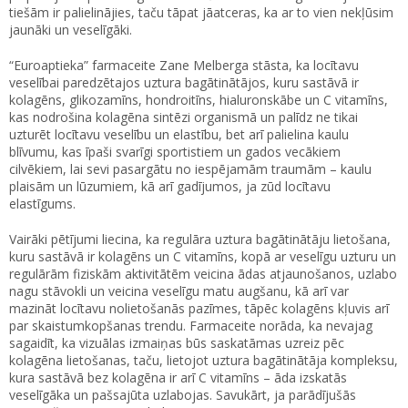
tiešām ir palielinājies, taču tāpat jāatceras, ka ar to vien nekļūsim
jaunāki un veselīgāki.
“Euroaptieka” farmaceite Zane Melberga stāsta, ka locītavu
veselībai paredzētajos uztura bagātinātājos, kuru sastāvā ir
kolagēns, glikozamīns, hondroitīns, hialuronskābe un C vitamīns,
kas nodrošina kolagēna sintēzi organismā un palīdz ne tikai
uzturēt locītavu veselību un elastību, bet arī palielina kaulu
blīvumu, kas īpaši svarīgi sportistiem un gados vecākiem
cilvēkiem, lai sevi pasargātu no iespējamām traumām – kaulu
plaisām un lūzumiem, kā arī gadījumos, ja zūd locītavu
elastīgums.
Vairāki pētījumi liecina, ka regulāra uztura bagātinātāju lietošana,
kuru sastāvā ir kolagēns un C vitamīns, kopā ar veselīgu uzturu un
regulārām fiziskām aktivitātēm veicina ādas atjaunošanos, uzlabo
nagu stāvokli un veicina veselīgu matu augšanu, kā arī var
mazināt locītavu nolietošanās pazīmes, tāpēc kolagēns kļuvis arī
par skaistumkopšanas trendu. Farmaceite norāda, ka nevajag
sagaidīt, ka vizuālas izmaiņas būs saskatāmas uzreiz pēc
kolagēna lietošanas, taču, lietojot uztura bagātinātāja kompleksu,
kura sastāvā bez kolagēna ir arī C vitamīns – āda izskatās
veselīgāka un pašsajūta uzlabojas. Savukārt, ja parādījušās