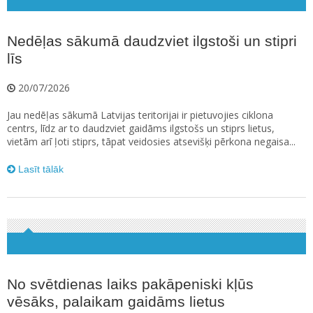
Nedēļas sākumā daudzviet ilgstoši un stipri
līs
20/07/2026
Jau nedēļas sākumā Latvijas teritorijai ir pietuvojies ciklona
centrs, līdz ar to daudzviet gaidāms ilgstošs un stiprs lietus,
vietām arī ļoti stiprs, tāpat veidosies atsevišķi pērkona negaisa...
Lasīt tālāk
No svētdienas laiks pakāpeniski kļūs
vēsāks, palaikam gaidāms lietus