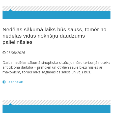
Nedēļas sākumā laiks būs sauss, tomēr no
nedēļas vidus nokrišņu daudzums
palielināsies
03/08/2026
Darba nedēļas sākumā sinoptisko situāciju mūsu teritorijā noteiks
anticiklona darbība – pirmdien un otrdien saule bieži mīsies ar
mākoņiem, tomēr laiks saglabāsies sauss un vējš būs...
Lasīt tālāk