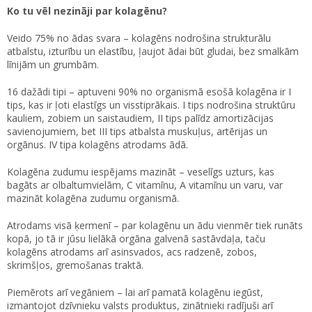
Ko tu vēl nezināji par kolagēnu?
Veido 75% no ādas svara – kolagēns nodrošina strukturālu
atbalstu, izturību un elastību, ļaujot ādai būt gludai, bez smalkām
līnijām un grumbām.
16 dažādi tipi – aptuveni 90% no organismā esošā kolagēna ir I
tips, kas ir ļoti elastīgs un visstiprākais. I tips nodrošina struktūru
kauliem, zobiem un saistaudiem, II tips palīdz amortizācijas
savienojumiem, bet III tips atbalsta muskuļus, artērijas un
orgānus. IV tipa kolagēns atrodams ādā.
Kolagēna zudumu iespējams mazināt – veselīgs uzturs, kas
bagāts ar olbaltumvielām, C vitamīnu, A vitamīnu un varu, var
mazināt kolagēna zudumu organismā.
Atrodams visā ķermenī – par kolagēnu un ādu vienmēr tiek runāts
kopā, jo tā ir jūsu lielākā orgāna galvenā sastāvdaļa, taču
kolagēns atrodams arī asinsvados, acs radzenē, zobos,
skrimšļos, gremošanas traktā.
Piemērots arī vegāniem – lai arī pamatā kolagēnu iegūst,
izmantojot dzīvnieku valsts produktus, zinātnieki radījuši arī