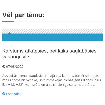
Vēl par tēmu:
Karstums atkāpsies, bet laiks saglabāsies
vasarīgi silts
07/08/2026
Aizvadītās dienas daudzviet Latvijā bija karstas, tomēr silto gaisa
masu nomainīs vēsāka, un turpmākajās dienās gaiss dienās iesils
līdz +18...+22°, vien svētdien un pirmdien gaisa temperatūra...
Lasīt tālāk