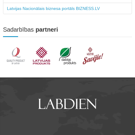
Latvijas Nacionālais biznesa portāls BIZNESS.LV
Sadarbības
partneri