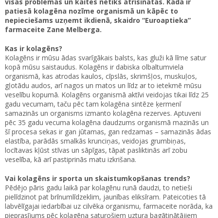
visas problēmas un kaites netiks atrisinātas. Kāda ir
patiesā kolagēna nozīme organismā un kāpēc to
nepieciešams uzņemt ikdienā, skaidro “Euroaptieka”
farmaceite Zane Melberga.
Kas ir kolagēns?
Kolagēns ir mūsu ādas svarīgākais balsts, kas gluži kā līme satur
kopā mūsu saistaudus. Kolagēns ir dabiska olbaltumviela
organismā, kas atrodas kaulos, cīpslās, skrimšļos, muskuļos,
gļotādu audos, arī nagos un matos un līdz ar to ietekmē mūsu
veselību kopumā. Kolagēns organismā aktīvi veidojas tikai līdz 25
gadu vecumam, taču pēc tam kolagēna sintēze ķermenī
samazinās un organisms izmanto kolagēna rezerves. Aptuveni
pēc 35 gadu vecuma kolagēna daudzums organismā mazinās un
šī procesa sekas ir gan jūtamas, gan redzamas – samazinās ādas
elastība, parādās smalkās krunciņas, veidojas grumbiņas,
locītavas kļūst stīvas un sāpīgas, tāpat pasliktinās arī zobu
veselība, kā arī pastiprinās matu izkrišana.
Vai kolagēns ir sporta un skaistumkopšanas trends?
Pēdējo pāris gadu laikā par kolagēnu runā daudzi, to netieši
pielīdzinot pat brīnumlīdzeklim, jaunības eliksīram. Pateicoties tā
labvēlīgajai iedarbībai uz cilvēka organismu, farmaceite norāda, ka
pieprasījums pēc kolagēna saturošiem uztura bagātinātājiem