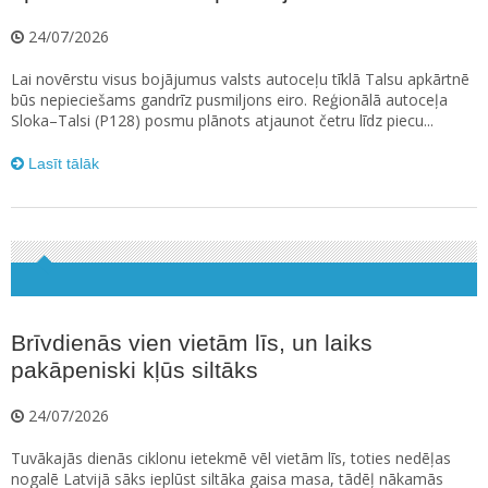
24/07/2026
Lai novērstu visus bojājumus valsts autoceļu tīklā Talsu apkārtnē
būs nepieciešams gandrīz pusmiljons eiro. Reģionālā autoceļa
Sloka–Talsi (P128) posmu plānots atjaunot četru līdz piecu...
Lasīt tālāk
Brīvdienās vien vietām līs, un laiks
pakāpeniski kļūs siltāks
24/07/2026
Tuvākajās dienās ciklonu ietekmē vēl vietām līs, toties nedēļas
nogalē Latvijā sāks ieplūst siltāka gaisa masa, tādēļ nākamās