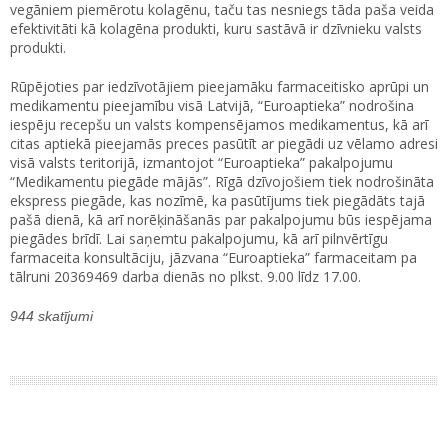
vegāniem piemērotu kolagēnu, taču tas nesniegs tāda paša veida
efektivitāti kā kolagēna produkti, kuru sastāvā ir dzīvnieku valsts
produkti.
Rūpējoties par iedzīvotājiem pieejamāku farmaceitisko aprūpi un
medikamentu pieejamību visā Latvijā, “Euroaptieka” nodrošina
iespēju recepšu un valsts kompensējamos medikamentus, kā arī
citas aptiekā pieejamās preces pasūtīt ar piegādi uz vēlamo adresi
visā valsts teritorijā, izmantojot “Euroaptieka” pakalpojumu
“Medikamentu piegāde mājās”. Rīgā dzīvojošiem tiek nodrošināta
ekspress piegāde, kas nozīmē, ka pasūtījums tiek piegādāts tajā
pašā dienā, kā arī norēķināšanās par pakalpojumu būs iespējama
piegādes brīdī. Lai saņemtu pakalpojumu, kā arī pilnvērtīgu
farmaceita konsultāciju, jāzvana “Euroaptieka” farmaceitam pa
tālruni 20369469 darba dienās no plkst. 9.00 līdz 17.00.
944 skatījumi