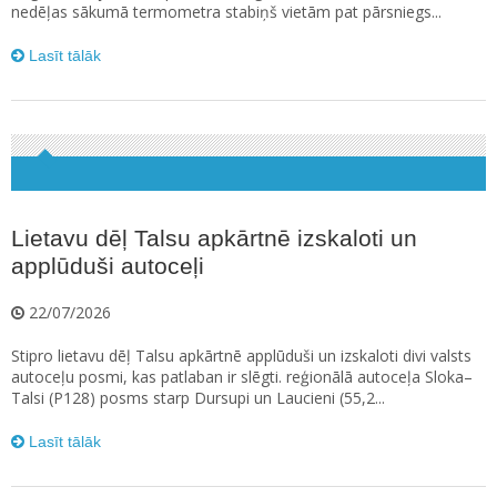
nedēļas sākumā termometra stabiņš vietām pat pārsniegs...
Lasīt tālāk
Lietavu dēļ Talsu apkārtnē izskaloti un
applūduši autoceļi
22/07/2026
Stipro lietavu dēļ Talsu apkārtnē applūduši un izskaloti divi valsts
autoceļu posmi, kas patlaban ir slēgti. reģionālā autoceļa Sloka–
Talsi (P128) posms starp Dursupi un Laucieni (55,2...
Lasīt tālāk