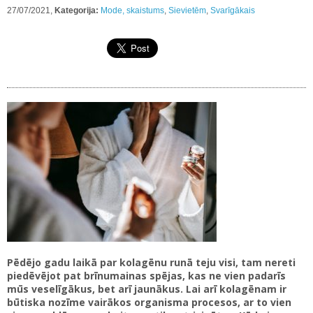
27/07/2021,
Kategorija:
Mode, skaistums
,
Sievietēm
,
Svarīgākais
Pēdējo gadu laikā par kolagēnu runā teju visi, tam nereti
piedēvējot pat brīnumainas spējas, kas ne vien padarīs
mūs veselīgākus, bet arī jaunākus. Lai arī kolagēnam ir
būtiska nozīme vairākos organisma procesos, ar to vien