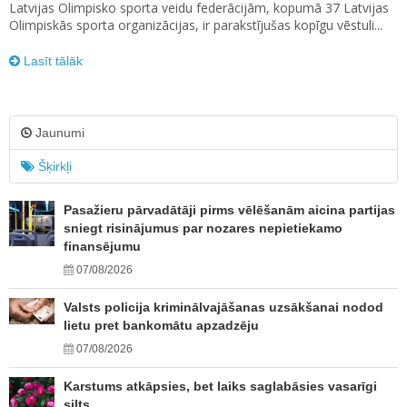
Latvijas Olimpisko sporta veidu federācijām, kopumā 37 Latvijas
Olimpiskās sporta organizācijas, ir parakstījušas kopīgu vēstuli...
Lasīt tālāk
Jaunumi
Šķirkļi
Pasažieru pārvadātāji pirms vēlēšanām aicina partijas
sniegt risinājumus par nozares nepietiekamo
finansējumu
07/08/2026
Valsts policija kriminālvajāšanas uzsākšanai nodod
lietu pret bankomātu apzadzēju
07/08/2026
Karstums atkāpsies, bet laiks saglabāsies vasarīgi
silts