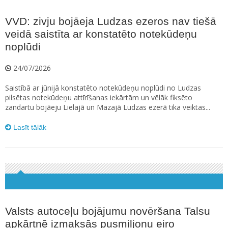
VVD: zivju bojāeja Ludzas ezeros nav tiešā
veidā saistīta ar konstatēto notekūdeņu
noplūdi
24/07/2026
Saistībā ar jūnijā konstatēto notekūdeņu noplūdi no Ludzas
pilsētas notekūdeņu attīrīšanas iekārtām un vēlāk fiksēto
zandartu bojāeju Lielajā un Mazajā Ludzas ezerā tika veiktas...
Lasīt tālāk
Valsts autoceļu bojājumu novēršana Talsu
apkārtnē izmaksās pusmiljonu eiro