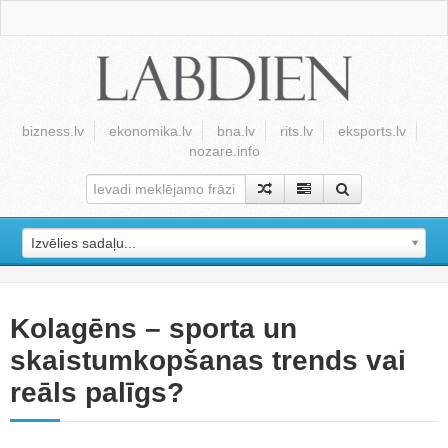
bizness.lv
ekonomika.lv
bna.lv
rits.lv
eksports.lv
nozare.info
Izvēlies sadaļu...
Kolagēns – sporta un
skaistumkopšanas trends vai
reāls palīgs?