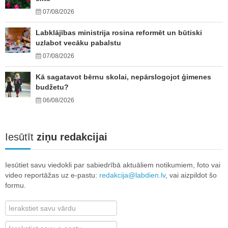
07/08/2026
Labklājības ministrija rosina reformēt un būtiski
uzlabot vecāku pabalstu
07/08/2026
Kā sagatavot bērnu skolai, nepārslogojot ģimenes
budžetu?
06/08/2026
Iesūtīt
ziņu redakcijai
Iesūtiet savu viedokli par sabiedrībā aktuāliem notikumiem, foto vai
video reportāžas uz e-pastu:
redakcija@labdien.lv
, vai aizpildot šo
formu.