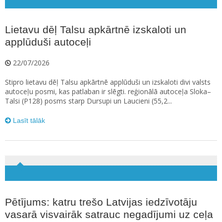
Lietavu dēļ Talsu apkārtnē izskaloti un
applūduši autoceļi
22/07/2026
Stipro lietavu dēļ Talsu apkārtnē applūduši un izskaloti divi valsts
autoceļu posmi, kas patlaban ir slēgti. reģionālā autoceļa Sloka–
Talsi (P128) posms starp Dursupi un Laucieni (55,2...
Lasīt tālāk
Pētījums: katru trešo Latvijas iedzīvotāju
vasarā visvairāk satrauc negadījumi uz ceļa