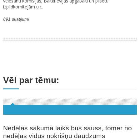
vēlēšanu komisijas, Baltkrievijas apgabalu un pilsētu
izpildkomitejām u.c.
891 skatījumi
Vēl par tēmu:
Nedēļas sākumā laiks būs sauss, tomēr no
nedēļas vidus nokrišņu daudzums