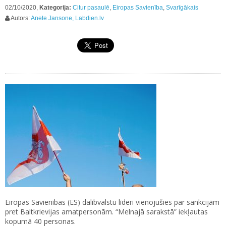
02/10/2020,
Kategorija:
Citur pasaulē
,
Eiropas Savienība
,
Svarīgākais
Autors:
Anete Jansone, Labdien.lv
Eiropas Savienības (ES) dalībvalstu līderi vienojušies par sankcijām
pret Baltkrievijas amatpersonām. “Melnajā sarakstā” iekļautas
kopumā 40 personas.