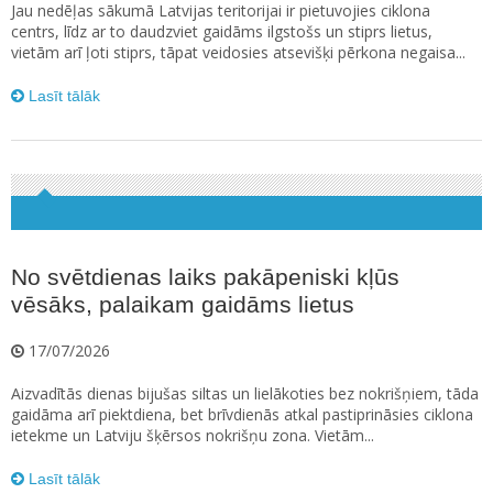
Jau nedēļas sākumā Latvijas teritorijai ir pietuvojies ciklona
centrs, līdz ar to daudzviet gaidāms ilgstošs un stiprs lietus,
vietām arī ļoti stiprs, tāpat veidosies atsevišķi pērkona negaisa...
Lasīt tālāk
No svētdienas laiks pakāpeniski kļūs
vēsāks, palaikam gaidāms lietus
17/07/2026
Aizvadītās dienas bijušas siltas un lielākoties bez nokrišņiem, tāda
gaidāma arī piektdiena, bet brīvdienās atkal pastiprināsies ciklona
ietekme un Latviju šķērsos nokrišņu zona. Vietām...
Lasīt tālāk