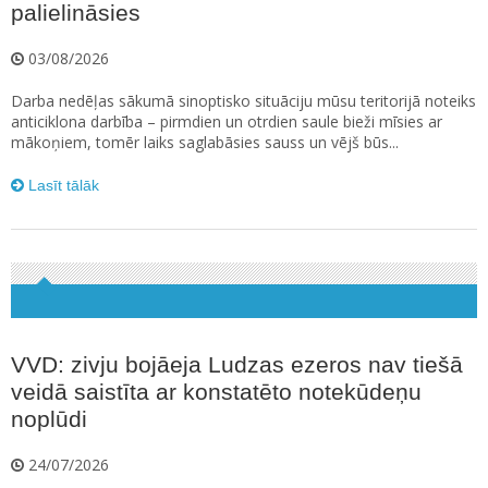
palielināsies
03/08/2026
Darba nedēļas sākumā sinoptisko situāciju mūsu teritorijā noteiks
anticiklona darbība – pirmdien un otrdien saule bieži mīsies ar
mākoņiem, tomēr laiks saglabāsies sauss un vējš būs...
Lasīt tālāk
VVD: zivju bojāeja Ludzas ezeros nav tiešā
veidā saistīta ar konstatēto notekūdeņu
noplūdi
24/07/2026