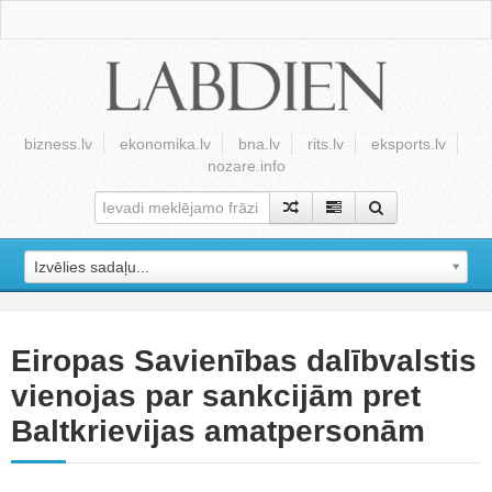
bizness.lv
ekonomika.lv
bna.lv
rits.lv
eksports.lv
nozare.info
Izvēlies sadaļu...
Eiropas Savienības dalībvalstis
vienojas par sankcijām pret
Baltkrievijas amatpersonām