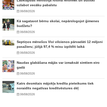
Labklājības ministrija rosina reformēt un būtiski
uzlabot vecāku pabalstu
06/08/2026
Kā sagatavot bērnu skolai, nepārslogojot ģimenes
budžetu?
06/08/2026
Septiņos mēnešos Vivi vilcienos pārvadāti 12 miljoni
pasažieru; jūlijā 97,4 % reisu izpildīti laikā
06/08/2026
Naudas glabāšana mājās var izmaksāt simtiem eiro
gadā
06/08/2026
Katrs desmitais mājokļa kredīta pieteikums tiek
noraidīts negatīvas kredītvēstures dēļ
06/08/2026