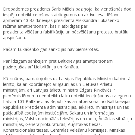
Eiropadomes prezidents Šarls Mišels paziņoja, ka vienošanās dod
iespēju noteikt ceļošanas aizliegumus un aktīvu iesaldēšanu
apmēram 40 Baltkrievijas prezidenta Aleksandra Lukašenko
režīma amatpersonām, kas ir atbildīgas par
prezidenta vēlēšanu falsifikāciju un pēcvēlēšanu protestu brutālu
apspiešanu.
Pašam Lukašenko gan sankcijas nav piemērotas.
Par līdzīgām sankcijām pret Baltkrievijas amatpersonām
paziņojušas arī Lielbritānija un Kanāda.
Kā zināms, pamatojoties uz Latvijas Republikas Ministru kabinetā
lemto, kā arī koordinējot ar Igaunijas un Lietuvas Ārlietu
ministrijām, arī Latvijas ārlietu ministrs Edgars Rinkēvičs ir
pieņēmis lēmumu nenoteiktu laiku noteikt ieceļošanas aizliegumu
Latvijā 101 Baltkrievijas Republikas amatpersonai no Baltkrievijas
Republikas Prezidenta administrācijas, Iekšlietu ministrijas un tās
pakļautībā esošajām institūcijām, Sakaru un informācijas
ministrijas, Valsts nacionālās televīzijas un radio, Ārkārtas situāciju
ministrijas, Ģenerālprokuratūras, Augstākās tiesas,
Konstitucionālās tiesas, Centrālās vēlēšanu komisijas, Minskas