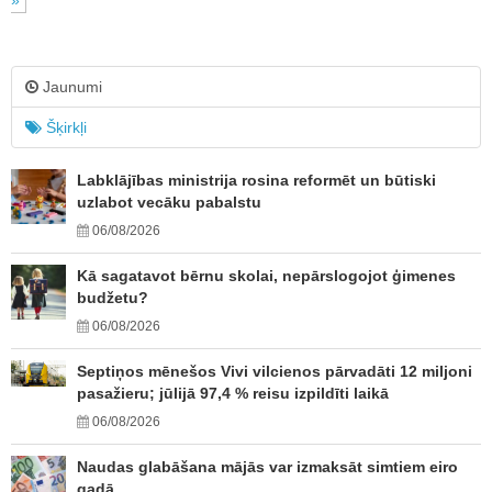
»
Jaunumi
Šķirkļi
Labklājības ministrija rosina reformēt un būtiski
uzlabot vecāku pabalstu
06/08/2026
Kā sagatavot bērnu skolai, nepārslogojot ģimenes
budžetu?
06/08/2026
Septiņos mēnešos Vivi vilcienos pārvadāti 12 miljoni
pasažieru; jūlijā 97,4 % reisu izpildīti laikā
06/08/2026
Naudas glabāšana mājās var izmaksāt simtiem eiro
gadā