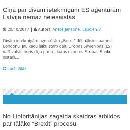
Cīņā par divām ietekmīgām ES aģentūrām
Latvija nemaz neiesaistās
20/10/2017 |
Autors:
Anete Jansone, Labdien.lv
Divām ietekmīgām aģentūrām „Brexit” dēļ nāksies pamest
Londonu. Jau kādu laiku starp daļu Eiropas Savienības (ES)
dalībvalstu noris cīņa par to, kuras uzņems Eiropas Banku
iestādi,...
Lasīt tālāk
No Lielbritānijas sagaida skaidras atbildes
par tālāko “Brexit” procesu