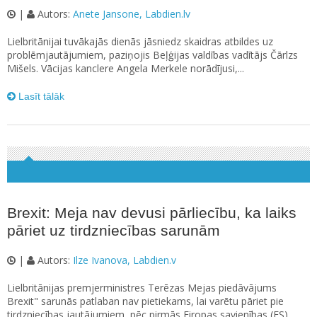
|
Autors:
Anete Jansone, Labdien.lv
Lielbritānijai tuvākajās dienās jāsniedz skaidras atbildes uz
problēmjautājumiem, paziņojis Beļģijas valdības vadītājs Čārlzs
Mišels. Vācijas kanclere Angela Merkele norādījusi,...
Lasīt tālāk
Brexit: Meja nav devusi pārliecību, ka laiks
pāriet uz tirdzniecības sarunām
|
Autors:
Ilze Ivanova, Labdien.v
Lielbritānijas premjerministres Terēzas Mejas piedāvājums
Brexit" sarunās patlaban nav pietiekams, lai varētu pāriet pie
tirdzniecības jautājumiem, pēc pirmās Eiropas savienības (ES)