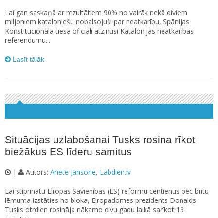
Lai gan saskaņā ar rezultātiem 90% no vairāk nekā diviem
miljoniem kataloniešu nobalsojuši par neatkarību, Spānijas
Konstitucionālā tiesa oficiāli atzinusi Katalonijas neatkarības
referendumu...
Lasīt tālāk
Situācijas uzlabošanai Tusks rosina rīkot
biežākus ES līderu samitus
|
Autors:
Anete Jansone, Labdien.lv
Lai stiprinātu Eiropas Savienības (ES) reformu centienus pēc britu
lēmuma izstāties no bloka, Eiropadomes prezidents Donalds
Tusks otrdien rosināja nākamo divu gadu laikā sarīkot 13