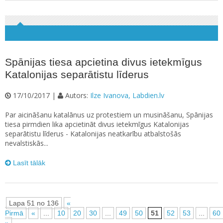
Spānijas tiesa apcietina divus ietekmīgus
Katalonijas separātistu līderus
17/10/2017 |
Autors:
Ilze Ivanova, Labdien.lv
Par aicināšanu katalānus uz protestiem un musināšanu, Spānijas
tiesa pirmdien lika apcietināt divus ietekmīgus Katalonijas
separātistu līderus - Katalonijas neatkarību atbalstošās
nevalstiskās...
Lasīt tālāk
Lapa 51 no 136
«
Pirmā
«
...
10
20
30
...
49
50
51
52
53
...
60