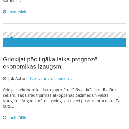
samitus....
Lasīt tālāk
Grieķijai pēc ilgāka laika prognozē
ekonomikas izaugsmi
|
Autors:
Ilze Ivanova, Labdien.lv
Grieķijas ekonomika, kura joprojām cīnās ar krīzes radītajām
sekām, sāk uzrādīt pirmās atkopšanās pazīmes un valsts
izaugsme šogad varētu sasniegt aptuveni pusotru procentu. Tas
būtu...
Lasīt tālāk