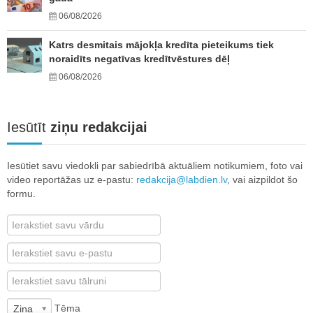
06/08/2026
Katrs desmitais mājokļa kredīta pieteikums tiek
noraidīts negatīvas kredītvēstures dēļ
06/08/2026
Iesūtīt
ziņu redakcijai
Iesūtiet savu viedokli par sabiedrībā aktuāliem notikumiem, foto vai
video reportāžas uz e-pastu:
redakcija@labdien.lv
, vai aizpildot šo
formu.
Tēma
Ziņa