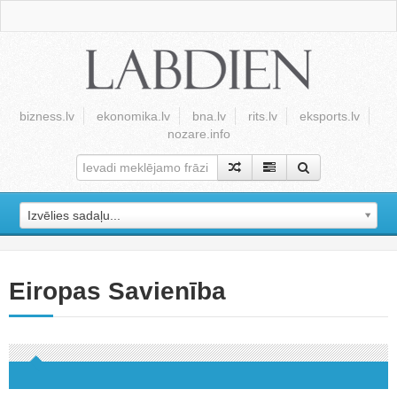
bizness.lv
ekonomika.lv
bna.lv
rits.lv
eksports.lv
nozare.info
Izvēlies sadaļu...
Eiropas Savienība