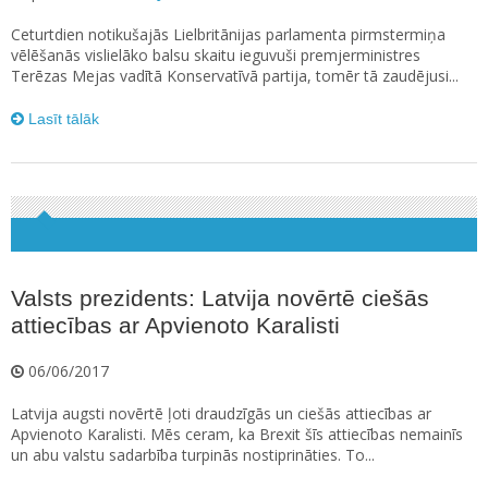
Ceturtdien notikušajās Lielbritānijas parlamenta pirmstermiņa
vēlēšanās vislielāko balsu skaitu ieguvuši premjerministres
Terēzas Mejas vadītā Konservatīvā partija, tomēr tā zaudējusi...
Lasīt tālāk
Valsts prezidents: Latvija novērtē ciešās
attiecības ar Apvienoto Karalisti
06/06/2017
Latvija augsti novērtē ļoti draudzīgās un ciešās attiecības ar
Apvienoto Karalisti. Mēs ceram, ka Brexit šīs attiecības nemainīs
un abu valstu sadarbība turpinās nostiprināties. To...