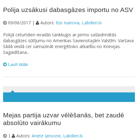
Polija uzsākusi dabasgāzes importu no ASV
09/06/2017 |
Autors:
Ilze Ivanova, Labdien.lv
Polijā ceturtdien ieradās tankkuģis ar pirmo sašķidrinātās
dabasgāzes sūtījumu no Amerikas Savienotajām Valstīm. Varšava
šādā veidā cer samazināt enerģētisko atkarību no Krievijas.
Sagaidīšana...
Lasīt tālāk
Mejas partija uzvar vēlēšanās, bet zaudē
absolūto vairākumu
|
Autors:
Anete Jansone, Labdien.lv