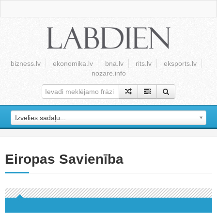
bizness.lv
ekonomika.lv
bna.lv
rits.lv
eksports.lv
nozare.info
Izvēlies sadaļu...
Eiropas Savienība