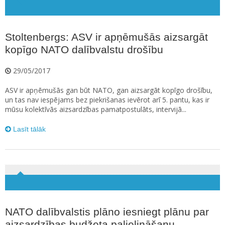
Stoltenbergs: ASV ir apņēmušās aizsargāt
kopīgo NATO dalībvalstu drošību
29/05/2017
ASV ir apņēmušās gan būt NATO, gan aizsargāt kopīgo drošību,
un tas nav iespējams bez piekrišanas ievērot arī 5. pantu, kas ir
mūsu kolektīvās aizsardzības pamatpostulāts, intervijā...
Lasīt tālāk
NATO dalībvalstis plāno iesniegt plānu par
aizsardzības budžeta palielināšanu