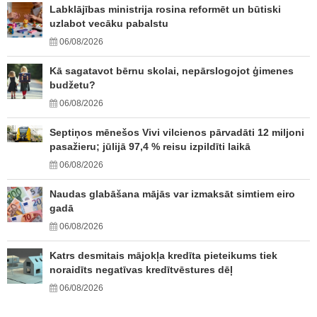
Labklājības ministrija rosina reformēt un būtiski
uzlabot vecāku pabalstu
06/08/2026
Kā sagatavot bērnu skolai, nepārslogojot ģimenes
budžetu?
06/08/2026
Septiņos mēnešos Vivi vilcienos pārvadāti 12 miljoni
pasažieru; jūlijā 97,4 % reisu izpildīti laikā
06/08/2026
Naudas glabāšana mājās var izmaksāt simtiem eiro
gadā
06/08/2026
Katrs desmitais mājokļa kredīta pieteikums tiek
noraidīts negatīvas kredītvēstures dēļ
06/08/2026