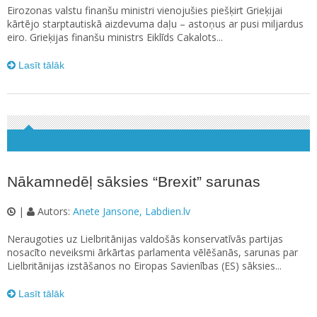
Eirozonas valstu finanšu ministri vienojušies piešķirt Grieķijai
kārtējo starptautiskā aizdevuma daļu – astoņus ar pusi miljardus
eiro. Grieķijas finanšu ministrs Eiklīds Cakalots...
Lasīt tālāk
Nākamnedēļ sāksies “Brexit” sarunas
|
Autors:
Anete Jansone, Labdien.lv
Neraugoties uz Lielbritānijas valdošās konservatīvās partijas
nosacīto neveiksmi ārkārtas parlamenta vēlēšanās, sarunas par
Lielbritānijas izstāšanos no Eiropas Savienības (ES) sāksies...
Lasīt tālāk