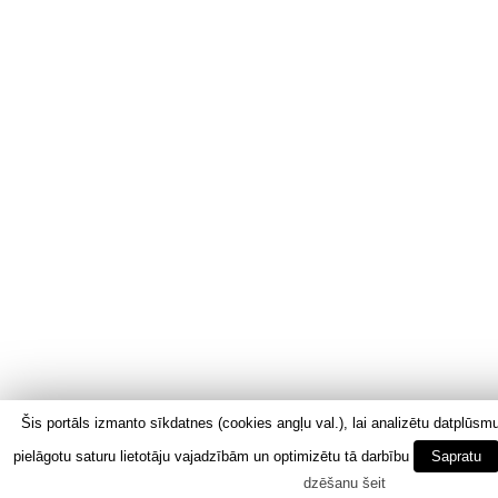
Šis portāls izmanto sīkdatnes (cookies angļu val.), lai analizētu datplūsmu,
pielāgotu saturu lietotāju vajadzībām un optimizētu tā darbību
Sapratu
dzēšanu šeit