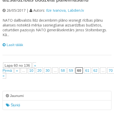
26/05/2017 |
Autors:
Ilze Ivanova, Labdien.lv
NATO dalībvalstis līdz decembrim plāno iesniegt rīcības plānu
alianses noteiktā mērķa sasniegšanai aizsardzības budžetos,
ceturtdien paziņojis NATO ģenerālsekretārs Jenss Stoltenbergs.
Kā...
Lasīt tālāk
Lapa 60 no 136
«
Pirmā
«
...
10
20
30
...
58
59
60
61
62
...
70
»
Jaunumi
Šķirkļi