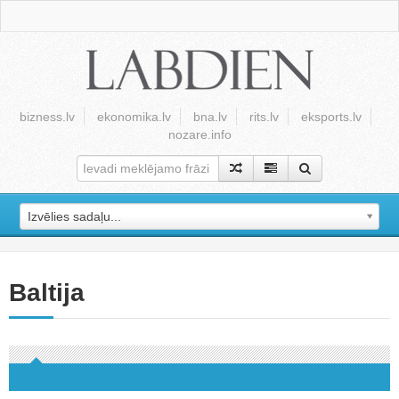
bizness.lv
ekonomika.lv
bna.lv
rits.lv
eksports.lv
nozare.info
Izvēlies sadaļu...
Baltija