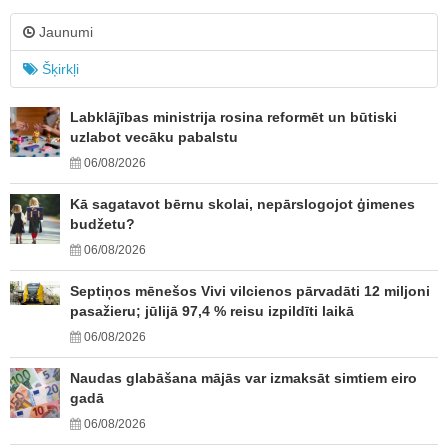
Jaunumi
Šķirkļi
Labklājības ministrija rosina reformēt un būtiski
uzlabot vecāku pabalstu
06/08/2026
Kā sagatavot bērnu skolai, nepārslogojot ģimenes
budžetu?
06/08/2026
Septiņos mēnešos Vivi vilcienos pārvadāti 12 miljoni
pasažieru; jūlijā 97,4 % reisu izpildīti laikā
06/08/2026
Naudas glabāšana mājās var izmaksāt simtiem eiro
gadā
06/08/2026