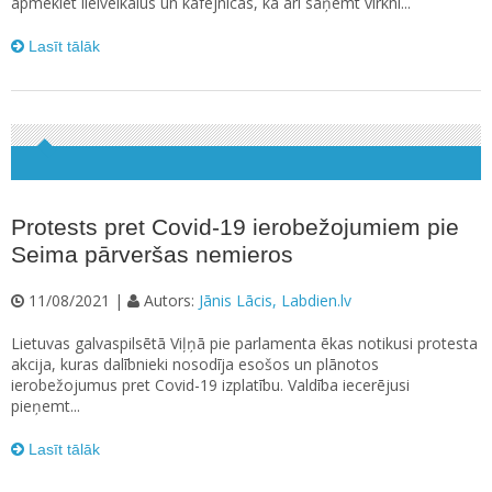
apmeklēt lielveikalus un kafejnīcas, kā arī saņemt virkni...
Lasīt tālāk
Protests pret Covid-19 ierobežojumiem pie
Seima pārveršas nemieros
11/08/2021 |
Autors:
Jānis Lācis, Labdien.lv
Lietuvas galvaspilsētā Viļņā pie parlamenta ēkas notikusi protesta
akcija, kuras dalībnieki nosodīja esošos un plānotos
ierobežojumus pret Covid-19 izplatību. Valdība iecerējusi
pieņemt...
Lasīt tālāk