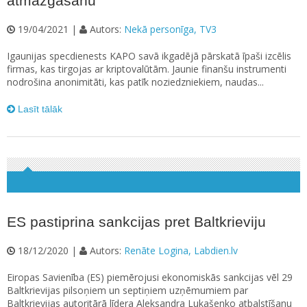
atmazgāšanu
19/04/2021 |
Autors:
Nekā personīga, TV3
Igaunijas specdienests KAPO savā ikgadējā pārskatā īpaši izcēlis
firmas, kas tirgojas ar kriptovalūtām. Jaunie finanšu instrumenti
nodrošina anonimitāti, kas patīk noziedzniekiem, naudas...
Lasīt tālāk
ES pastiprina sankcijas pret Baltkrieviju
18/12/2020 |
Autors:
Renāte Logina, Labdien.lv
Eiropas Savienība (ES) piemērojusi ekonomiskās sankcijas vēl 29
Baltkrievijas pilsoņiem un septiņiem uzņēmumiem par
Baltkrievijas autoritārā līdera Aleksandra Lukašenko atbalstīšanu