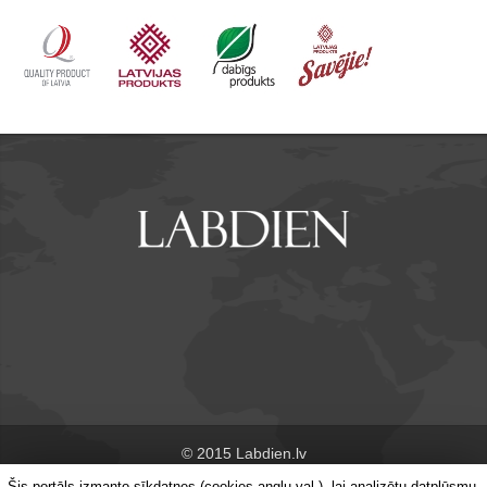
© 2015 Labdien.lv
Šis portāls izmanto sīkdatnes (cookies angļu val.), lai analizētu datplūsmu,