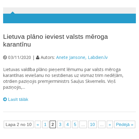
Lietuva plāno ieviest valsts mēroga
karantīnu
03/11/2020 |
Autors:
Anete Jansone, Labdien.lv
Lietuvas valdība plāno pieņemt lēmumu par valsts mēroga
karantīnas ieviešanu no sestdienas uz vismaz trim nedēļām,
otrdien paziņojis premjerministrs Sauļus Skvernelis. Viņš
paziņojis,...
Lasīt tālāk
Lapa 2 no 10
«
1
2
3
4
5
...
10
...
»
Pēdējā »