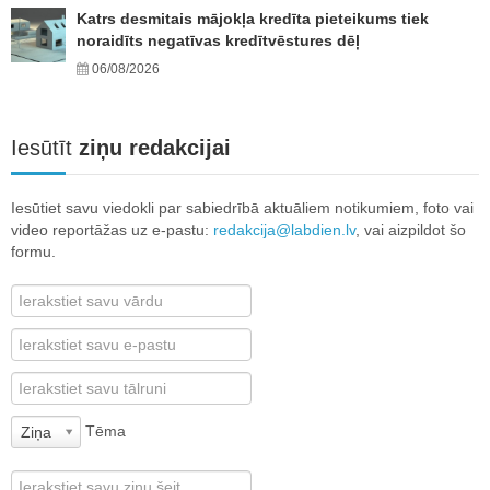
Katrs desmitais mājokļa kredīta pieteikums tiek
noraidīts negatīvas kredītvēstures dēļ
06/08/2026
Iesūtīt
ziņu redakcijai
Iesūtiet savu viedokli par sabiedrībā aktuāliem notikumiem, foto vai
video reportāžas uz e-pastu:
redakcija@labdien.lv
, vai aizpildot šo
formu.
Tēma
Ziņa