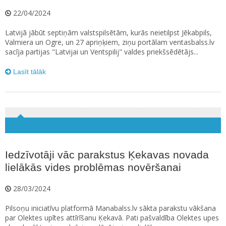
22/04/2024
Latvijā jābūt septiņām valstspilsētām, kurās neietilpst Jēkabpils,
Valmiera un Ogre, un 27 apriņķiem, ziņu portālam ventasbalss.lv
sacīja partijas "Latvijai un Ventspilij" valdes priekšsēdētājs...
Lasīt tālāk
Iedzīvotāji vāc parakstus Ķekavas novada
lielākās vides problēmas novēršanai
28/03/2024
Pilsoņu iniciatīvu platformā Manabalss.lv sākta parakstu vākšana
par Olektes upītes attīrīšanu Ķekavā. Pati pašvaldība Olektes upes