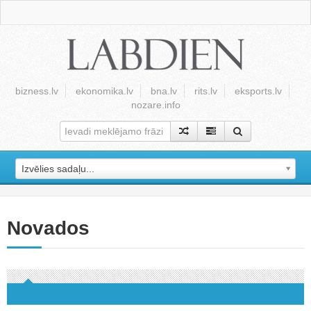
bizness.lv
ekonomika.lv
bna.lv
rits.lv
eksports.lv
nozare.info
Izvēlies sadaļu...
Novados