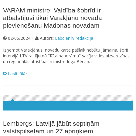
VARAM ministre: Valdība šobrīd ir
atbalstījusi tikai Varakļānu novada
pievienošanu Madonas novadam
02/05/2024 |
Autors:
Labdien.lv redakcija
Izņemot Varakļānus, novadu karte pašlaik nebūtu jāmaina, šorīt
intervijā LTV raidījumā "Rīta panorāma" sacīja vides aizsardzības
un reģionālās attīstības ministre Inga Bērziņa...
Lasīt tālāk
Lembergs: Latvijā jābūt septiņām
valstspilsētām un 27 apriņķiem