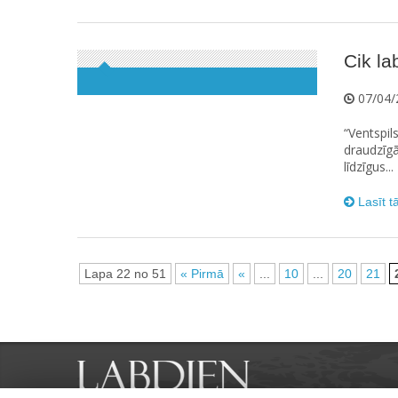
Cik la
07/04/
“Ventspils
draudzīgā
līdzīgus...
Lasīt t
Lapa 22 no 51
« Pirmā
«
...
10
...
20
21