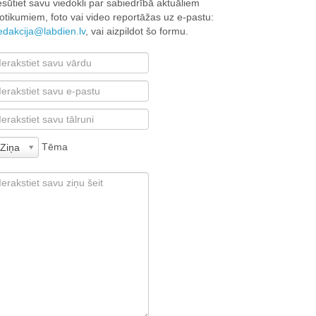
esūtiet savu viedokli par sabiedrībā aktuāliem
otikumiem, foto vai video reportāžas uz e-pastu:
edakcija@labdien.lv
, vai aizpildot šo formu.
Tēma
Ziņa