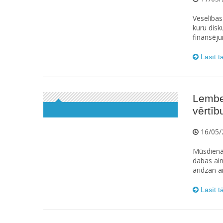
Veselības
kuru disku
finansēju
Lasīt t
Lembe
vērtīb
16/05/
Mūsdienās
dabas ain
arīdzan ar
Lasīt t