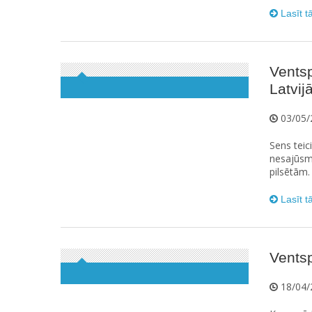
Lasīt t
Ventsp
Latvij
03/05/
Sens teic
nesajūsmi
pilsētām.
Lasīt t
Vents
18/04/