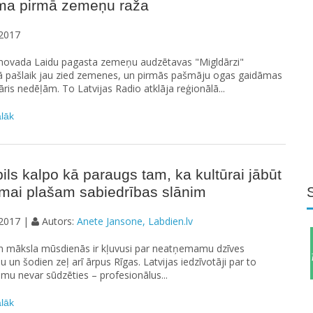
ma pirmā zemeņu raža
2017
 novada Laidu pagasta zemeņu audzētavas "Migldārzi"
cā pašlaik jau zied zemenes, un pirmās pašmāju ogas gaidāmas
āris nedēļām. To Latvijas Radio atklāja reģionālā...
ālāk
ils kalpo kā paraugs tam, ka kultūrai jābūt
amai plašam sabiedrības slānim
2017 |
Autors:
Anete Jansone, Labdien.lv
un māksla mūsdienās ir kļuvusi par neatņemamu dzīves
u un šodien zeļ arī ārpus Rīgas. Latvijas iedzīvotāji par to
mu nevar sūdzēties – profesionālus...
ālāk