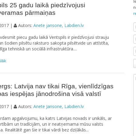
I
ils 25 gadu laikā piedzīvojusi
n
veramas pārmaiņas
r
2017 |
Autors:
Anete jansone, Labdien.lv
vdesmit piecu gadu laikā Ventspils ir piedzīvojusi strauju
un šodien pilsētu raksturo sakopta pilsētvide un attīstīta,
īga tehniskā un sociālā infrastruktūra....
ālāk
gs: Latvija nav tikai Rīga, vienlīdzīgas
ības iespējas jānodrošina visā valstī
2017 |
Autors:
Anete Jansone, Labdien.lv
irdam apgalvojumu, ka katrs Latvijas novads ir unikāls, ar
rtībām un tradīcijām, un ir neatņemama mūsu valsts
. Realitātē gan šie ir tikai vārdi bez dziļākās...