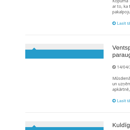
Kopumā La
ar to, ka
pakalpoju
Lasīt t
Ventsp
parau
14/04/
Mūsdienā
un uzņēmē
apkārtnē,
Lasīt t
Kuldī