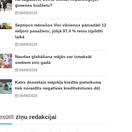
ģimenes budžetu?
06/08/2026
Septiņos mēnešos Vivi vilcienos pārvadāti 12
miljoni pasažieru; jūlijā 97,4 % reisu izpildīti
laikā
06/08/2026
Naudas glabāšana mājās var izmaksāt
simtiem eiro gadā
06/08/2026
Katrs desmitais mājokļa kredīta pieteikums
tiek noraidīts negatīvas kredītvēstures dēļ
06/08/2026
esūtīt
ziņu redakcijai