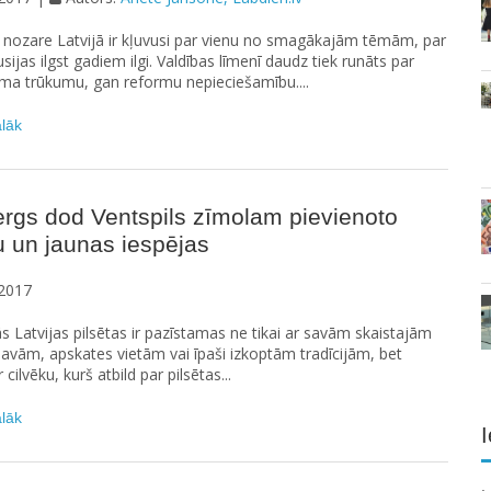
 nozare Latvijā ir kļuvusi par vienu no smagākajām tēmām, par
sijas ilgst gadiem ilgi. Valdības līmenī daudz tiek runāts par
ma trūkumu, gan reformu nepieciešamību....
ālāk
rgs dod Ventspils zīmolam pievienoto
u un jaunas iespējas
2017
 Latvijas pilsētas ir pazīstamas ne tikai ar savām skaistajām
avām, apskates vietām vai īpaši izkoptām tradīcijām, bet
 cilvēku, kurš atbild par pilsētas...
ālāk
I