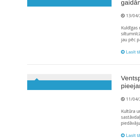
gaidā
13/04/
Kuldīgas
siltumnī
jau pēc p
Lasīt t
Ventsp
pieej
11/04/
Kultūra 
sastāvdaļ
piedāvāju
Lasīt t