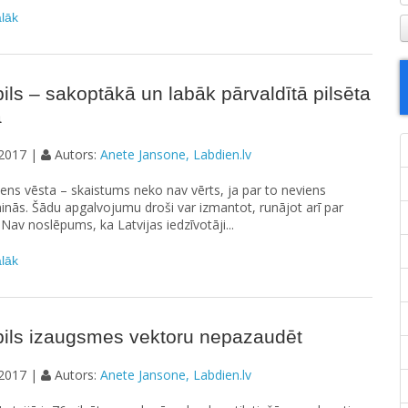
ālāk
ils – sakoptākā un labāk pārvaldītā pilsēta
ā
2017 |
Autors:
Anete Jansone, Labdien.lv
iens vēsta – skaistums neko nav vērts, ja par to neviens
nās. Šādu apgalvojumu droši var izmantot, runājot arī par
 Nav noslēpums, ka Latvijas iedzīvotāji...
ālāk
pils izaugsmes vektoru nepazaudēt
2017 |
Autors:
Anete Jansone, Labdien.lv