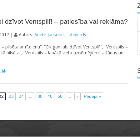
bi dzīvot Ventspilī! – patiesība vai reklāma?
2017 |
Autors:
Anete Jansone, Labdien.lv
 – pilsēta ar rītdienu”, “Cik gan labi dzīvot Ventspilī!”, “Ventspils –
kā pilsēta”, “Ventspils – labākā vieta uzņēmējiem” – šādus un
ālāk
22
23
24
...
30
40
50
...
»
Pēdējā »