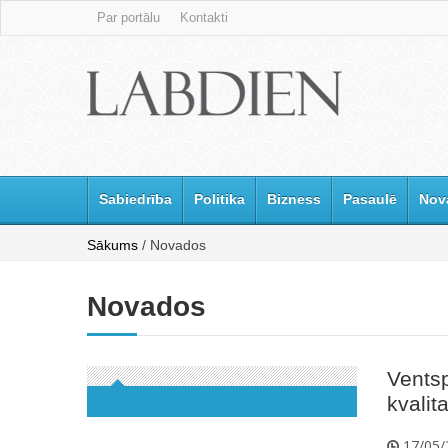
Par portālu
Kontakti
Sabiedrība
Politika
Bizness
Pasaulē
Nov
Sākums
/ Novados
Novados
Ventsp
kvalit
17/05/