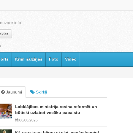
nozare.info
klēt
a
orts
Kriminālziņas
Foto
Video
Jaunumi
Šķirkļi
Labklājības ministrija rosina reformēt un
būtiski uzlabot vecāku pabalstu
06/08/2026
Kā sagatavot bērnu skolai, nepārslogojot