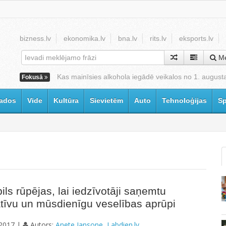
bizness.lv
ekonomika.lv
bna.lv
rits.lv
eksports.lv
Me
Kas mainīsies alkohola iegādē veikalos no 1. august
Fokusā
ados
Vide
Kultūra
Sievietēm
Auto
Tehnoloģijas
Sp
ils rūpējas, lai iedzīvotāji saņemtu
atīvu un mūsdienīgu veselības aprūpi
2017 |
Autors:
Anete Jansone, Labdien.lv