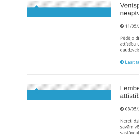
Ventsp
neapt
11/05/
Pēdējo di
attīstību 
daudzveid
Lasīt t
Lember
attīst
08/05/
Nereti dz
savām vē
sastāvdaļa