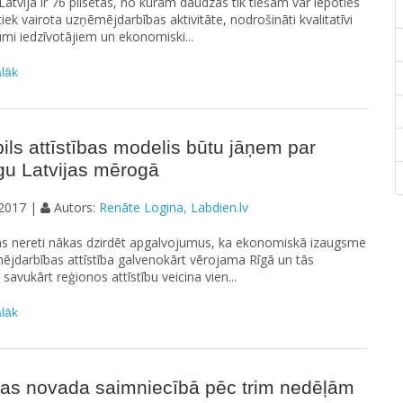
tvijā ir 76 pilsētas, no kurām daudzas tik tiešām var lepoties
 tiek vairota uzņēmējdarbības aktivitāte, nodrošināti kvalitatīvi
mi iedzīvotājiem un ekonomiski...
ālāk
ils attīstības modelis būtu jāņem par
gu Latvijas mērogā
2017 |
Autors:
Renāte Logina, Labdien.lv
s nereti nākas dzirdēt apgalvojumus, ka ekonomiskā izaugsme
jdarbības attīstība galvenokārt vērojama Rīgā un tās
 savukārt reģionos attīstību veicina vien...
ālāk
gas novada saimniecībā pēc trim nedēļām