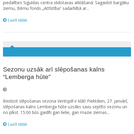
piedalīties Siguldas centra slidotavas atklāšanā. Sagaidot bargāku
ziemu, Bērnu fonds „Attīstība” sadarbībā ar...
Lasīt tālāk
Sezonu uzsāk arī slēpošanas kalns
“Lemberga hūte”
Beidzot slēpošanas sezona Ventspilī ir klāt! Piektdien, 27. janvārī,
slēpošanas kalns Lemberga hūte uzsāks savu septīto sezonu un
no plkst. 15:00 būs gaidīti gan lielie, gan mazie ziemas...
Lasīt tālāk