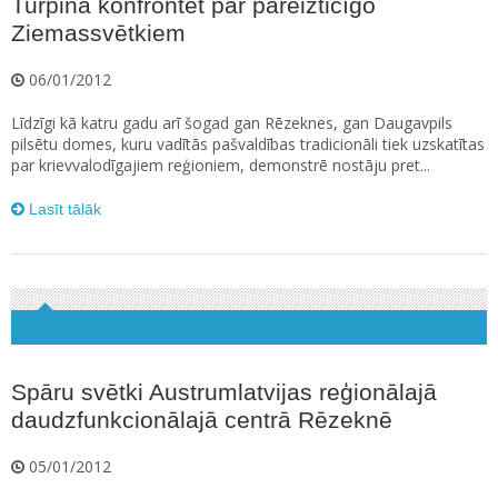
Turpina konfrontēt par pareizticīgo
Ziemassvētkiem
06/01/2012
Līdzīgi kā katru gadu arī šogad gan Rēzeknes, gan Daugavpils
pilsētu domes, kuru vadītās pašvaldības tradicionāli tiek uzskatītas
par krievvalodīgajiem reģioniem, demonstrē nostāju pret...
Lasīt tālāk
Spāru svētki Austrumlatvijas reģionālajā
daudzfunkcionālajā centrā Rēzeknē
05/01/2012