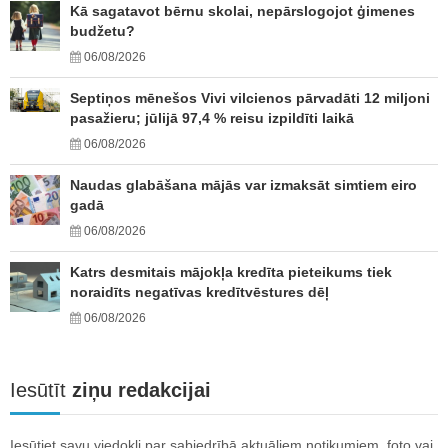
Kā sagatavot bērnu skolai, nepārslogojot ģimenes
budžetu?
06/08/2026
Septiņos mēnešos Vivi vilcienos pārvadāti 12 miljoni
pasažieru; jūlijā 97,4 % reisu izpildīti laikā
06/08/2026
Naudas glabāšana mājās var izmaksāt simtiem eiro
gadā
06/08/2026
Katrs desmitais mājokļa kredīta pieteikums tiek
noraidīts negatīvas kredītvēstures dēļ
06/08/2026
Iesūtīt
ziņu redakcijai
Iesūtiet savu viedokli par sabiedrībā aktuāliem notikumiem, foto vai