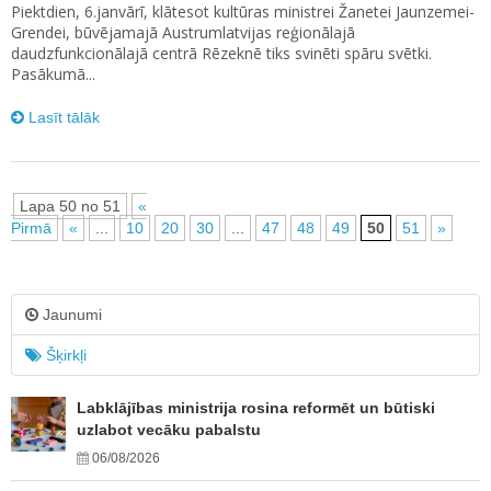
Piektdien, 6.janvārī, klātesot kultūras ministrei Žanetei Jaunzemei-
Grendei, būvējamajā Austrumlatvijas reģionālajā
daudzfunkcionālajā centrā Rēzeknē tiks svinēti spāru svētki.
Pasākumā...
Lasīt tālāk
Lapa 50 no 51
«
Pirmā
«
...
10
20
30
...
47
48
49
50
51
»
Jaunumi
Šķirkļi
Labklājības ministrija rosina reformēt un būtiski
uzlabot vecāku pabalstu
06/08/2026