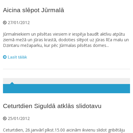
Aicina slēpot Jūrmalā
27/01/2012
Jūrmalniekiem un pilsētas viesiem ir iespēja baudīt aktīvu atpūtu
ziemā mežā un jūras krastā, dodoties slēpot uz jūras līča malu un
Dzintaru mežaparku, kur pēc Jūrmalas pilsētas domes...
Lasīt tālāk
Ceturtdien Siguldā atklās slidotavu
25/01/2012
Ceturtdien, 26.janvārī plkst.15.00 aicinām ikvienu slidot gribētāju