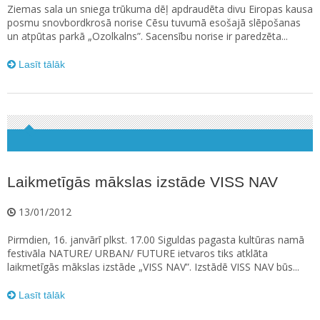
Ziemas sala un sniega trūkuma dēļ apdraudēta divu Eiropas kausa
posmu snovbordkrosā norise Cēsu tuvumā esošajā slēpošanas
un atpūtas parkā „Ozolkalns”. Sacensību norise ir paredzēta...
Lasīt tālāk
Laikmetīgās mākslas izstāde VISS NAV
13/01/2012
Pirmdien, 16. janvārī plkst. 17.00 Siguldas pagasta kultūras namā
festivāla NATURE/ URBAN/ FUTURE ietvaros tiks atklāta
laikmetīgās mākslas izstāde „VISS NAV”. Izstādē VISS NAV būs...
Lasīt tālāk