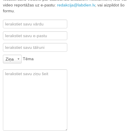
video reportāžas uz e-pastu:
redakcija@labdien.lv
, vai aizpildot šo
formu.
Tēma
Ziņa