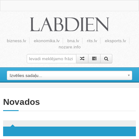
bizness.lv
ekonomika.lv
bna.lv
rits.lv
eksports.lv
nozare.info
Izvēlies sadaļu...
Novados