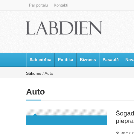
Par portālu
Kontakti
Sabiedrība
Politika
Bizness
Pasaulē
Nov
Sākums
/ Auto
Auto
Šogad
piepra
30/10/