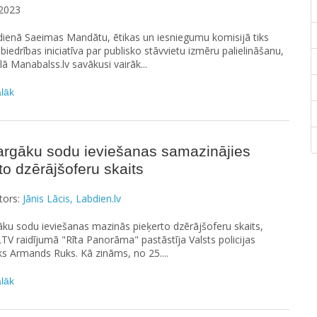
2023
dienā Saeimas Mandātu, ētikas un iesniegumu komisijā tiks
abiedrības iniciatīva par publisko stāvvietu izmēru palielināšanu,
lā Manabalss.lv savākusi vairāk...
ālāk
argāku sodu ieviešanas samazinājies
to dzērājšoferu skaits
tors:
Jānis Lācis, Labdien.lv
ku sodu ieviešanas mazinās pieķerto dzērājšoferu skaits,
 LTV raidījumā "Rīta Panorāma" pastāstīja Valsts policijas
ks Armands Ruks. Kā zināms, no 25....
ālāk