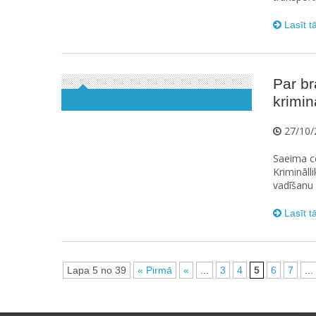
Lasīt t
Par br
krimin
27/10/
Saeima ce
Krimināll
vadīšanu 
Lasīt t
Lapa 5 no 39
« Pirmā
«
...
3
4
5
6
7
...