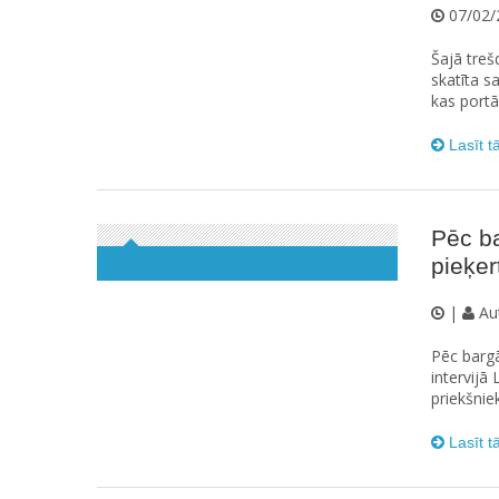
07/02/
Šajā treš
skatīta s
kas portā
Lasīt t
Pēc b
pieķer
|
Au
Pēc bargā
intervijā
priekšnie
Lasīt t