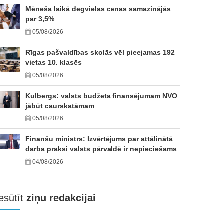
Mēneša laikā degvielas cenas samazinājās
par 3,5%
05/08/2026
Rīgas pašvaldības skolās vēl pieejamas 192
vietas 10. klasēs
05/08/2026
Kulbergs: valsts budžeta finansējumam NVO
jābūt caurskatāmam
05/08/2026
Finanšu ministrs: Izvērtējums par attālinātā
darba praksi valsts pārvaldē ir nepieciešams
04/08/2026
esūtīt
ziņu redakcijai