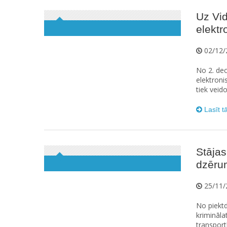
Uz Vi
elektr
02/12/
No 2. de
elektroni
tiek veid
Lasīt t
Stāja
dzēru
25/11/
No piektd
krimināla
transportl