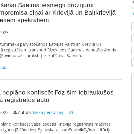
I
īšanai Saeimā iesniegti grozījumi
n
promisa cīņai ar Krievijā un Baltkrievijā
r
rētiem spēkratiem
2023
u turpmāku pārvietošanos Latvijas valstī ar Krievijā un
ijā reģistrētiem transportlīdzekļiem, Saeimas deputāts Andris
(Apvienotais saraksts) izskatīšanai Saeimā...
ālāk
ā neplāno konfiscēt līdz šim iebraukušos
jā reģistrētos auto
2023 |
Autors:
Nekā personīga, TV3
eplāno konfiscēt valstī esošās Krievijā reģistrētās mašīnas.
n Igaunijā šādu iespēju izskata, tomēr atbildīgās institūcijas