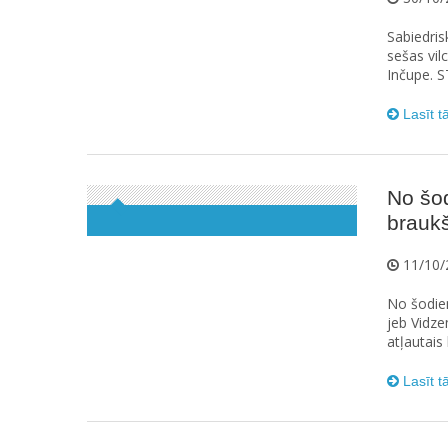
Sabiedri
sešas vil
Inčupe. ST
Lasīt t
No šo
braukš
11/10/
No šodien
jeb Vidze
atļautais
Lasīt t