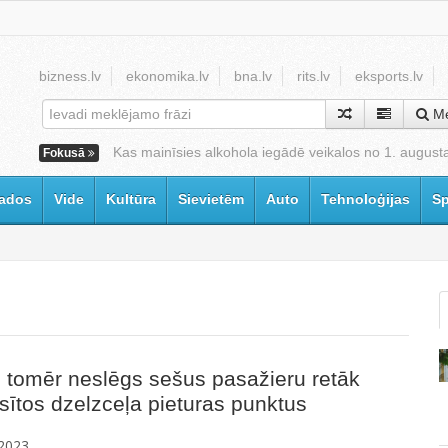
bizness.lv
ekonomika.lv
bna.lv
rits.lv
eksports.lv
Me
Kas mainīsies alkohola iegādē veikalos no 1. august
Fokusā
ados
Vide
Kultūra
Sievietēm
Auto
Tehnoloģijas
Sp
 tomēr neslēgs sešus pasažieru retāk
sītos dzelzceļa pieturas punktus
2023