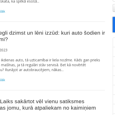
zskata, ka spēkā esošā...
ālāk
iegli dzimst un lēni izzūd: kuri auto šodien ir
ami?
2023
s ikdienas auto, tā uzticamībai ir liela nozīme. Kāds gan prieks
mašīnas, ja tā regulāri stāv servisā. Bet kā novērtēt
u? Runājot ar autobraucējiem, nākas...
ālāk
Laiks sakārtot vēl vienu satiksmes
as jomu, kurā atpaliekam no kaimiņiem