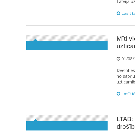
Latvijā u
Lasīt t
Mīti v
uztic
01/08/
Izvēlotie
no sapņu 
uzticamīb
Lasīt t
LTAB: 
drošīb