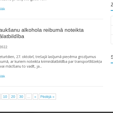
ālāk
aukšanu alkohola reibumā noteikta
ālatbildība
2022
turtdien, 27. oktobrī, trešajā lasījumā pieņēma grozījumus
ikumā, ar kuriem noteikta kriminālatbildība par transportlīdzekļa
vai mācīšanu to vadīt, ja...
ālāk
10
20
30
...
»
Pēdējā »