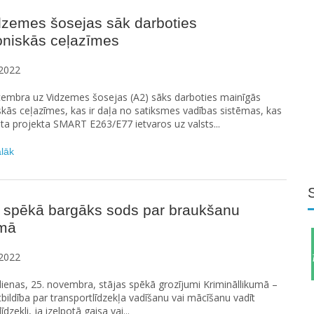
dzemes šosejas sāk darboties
oniskās ceļazīmes
2022
cembra uz Vidzemes šosejas (A2) sāks darboties mainīgās
skās ceļazīmes, kas ir daļa no satiksmes vadības sistēmas, kas
ota projekta SMART E263/E77 ietvaros uz valsts...
ālāk
s spēkā bargāks sods par braukšanu
mā
2022
ienas, 25. novembra, stājas spēkā grozījumi Krimināllikumā –
tbildība par transportlīdzekļa vadīšanu vai mācīšanu vadīt
īdzekli, ja izelpotā gaisa vai...