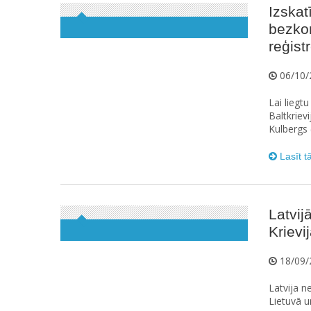
Izskat
bezkom
reģist
06/10/
Lai liegt
Baltkriev
Kulbergs 
Lasīt t
Latvij
Krievi
18/09/
Latvija n
Lietuvā u