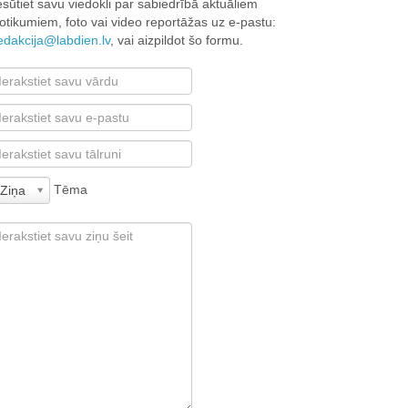
esūtiet savu viedokli par sabiedrībā aktuāliem
otikumiem, foto vai video reportāžas uz e-pastu:
edakcija@labdien.lv
, vai aizpildot šo formu.
Tēma
Ziņa