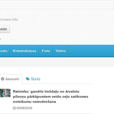
nozare.info
klēt
a
orts
Kriminālziņas
Foto
Video
Jaunumi
Šķirkļi
Ratnieks: gandrīz trešdaļu no ārvalstu
pilsoņu pārkāpumiem veido ceļu satiksmes
noteikumu neievērošana
05/08/2026