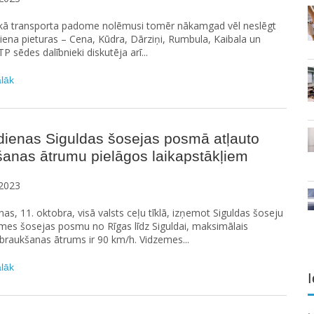
skā transporta padome nolēmusi tomēr nākamgad vēl neslēgt
ciena pieturas – Cena, Kūdra, Dārziņi, Rumbula, Kaibala un
P sēdes dalībnieki diskutēja arī...
ālāk
dienas Siguldas šosejas posmā atļauto
anas ātrumu pielāgos laikapstākļiem
2023
as, 11. oktobra, visā valsts ceļu tīklā, izņemot Siguldas šoseju
mes šosejas posmu no Rīgas līdz Siguldai, maksimālais
 braukšanas ātrums ir 90 km/h. Vidzemes...
ālāk
I