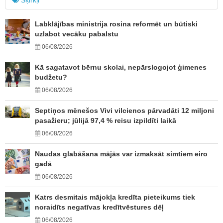
Šķirkļi
Labklājības ministrija rosina reformēt un būtiski
uzlabot vecāku pabalstu
06/08/2026
Kā sagatavot bērnu skolai, nepārslogojot ģimenes
budžetu?
06/08/2026
Septiņos mēnešos Vivi vilcienos pārvadāti 12 miljoni
pasažieru; jūlijā 97,4 % reisu izpildīti laikā
06/08/2026
Naudas glabāšana mājās var izmaksāt simtiem eiro
gadā
06/08/2026
Katrs desmitais mājokļa kredīta pieteikums tiek
noraidīts negatīvas kredītvēstures dēļ
06/08/2026