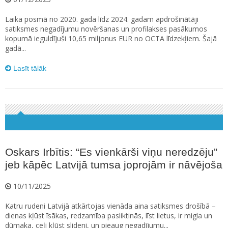
Laika posmā no 2020. gada līdz 2024. gadam apdrošinātāji
satiksmes negadījumu novēršanas un profilakses pasākumos
kopumā ieguldījuši 10,65 miljonus EUR no OCTA līdzekļiem. Šajā
gadā...
Lasīt tālāk
Oskars Irbītis: “Es vienkārši viņu neredzēju”
jeb kāpēc Latvijā tumsa joprojām ir nāvējoša
10/11/2025
Katru rudeni Latvijā atkārtojas vienāda aina satiksmes drošībā –
dienas kļūst īsākas, redzamība pasliktinās, līst lietus, ir migla un
dūmaka, ceļi kļūst slideni, un pieaug negadījumu...