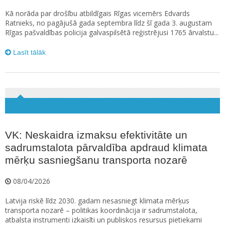
Kā norāda par drošību atbildīgais Rīgas vicemērs Edvards
Ratnieks, no pagājušā gada septembra līdz šī gada 3. augustam
Rīgas pašvaldības policija galvaspilsētā reģistrējusi 1765 ārvalstu...
Lasīt tālāk
VK: Neskaidra izmaksu efektivitāte un
sadrumstalota pārvaldība apdraud klimata
mērķu sasniegšanu transporta nozarē
08/04/2026
Latvija riskē līdz 2030. gadam nesasniegt klimata mērķus
transporta nozarē – politikas koordinācija ir sadrumstalota,
atbalsta instrumenti izkaisīti un publiskos resursus pietiekami