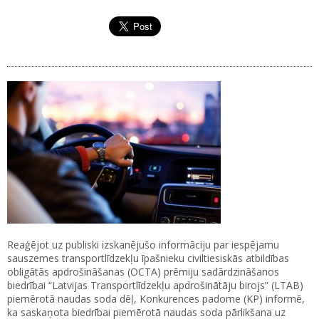
Reaģējot uz publiski izskanējušo informāciju par iespējamu
sauszemes transportlīdzekļu īpašnieku civiltiesiskās atbildības
obligātās apdrošināšanas (OCTA) prēmiju sadārdzināšanos
biedrībai “Latvijas Transportlīdzekļu apdrošinātāju birojs” (LTAB)
piemērotā naudas soda dēļ, Konkurences padome (KP) informē,
ka saskaņota biedrībai piemērotā naudas soda pārlikšana uz