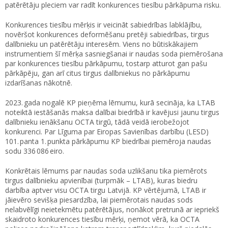
patērētāju pleciem var radīt konkurences tiesību pārkāpuma risku.
Konkurences tiesību mērķis ir veicināt sabiedrības labklājību,
novēršot konkurences deformēšanu pretēji sabiedrības, tirgus
dalībnieku un patērētāju interesēm. Viens no būtiskākajiem
instrumentiem šī mērķa sasniegšanai ir naudas soda piemērošana
par konkurences tiesību pārkāpumu, tostarp atturot gan pašu
pārkāpēju, gan arī citus tirgus dalībniekus no pārkāpumu
izdarīšanas nākotnē.
2023. gada nogalē KP pieņēma lēmumu, kurā secināja, ka LTAB
noteiktā iestāšanās maksa dalībai biedrībā ir kavējusi jaunu tirgus
dalībnieku ienākšanu OCTA tirgū, tādā veidā ierobežojot
konkurenci. Par Līguma par Eiropas Savienības darbību (LESD)
101. panta 1. punkta pārkāpumu KP biedrībai piemēroja naudas
sodu 336 086 eiro.
Konkrētais lēmums par naudas soda uzlikšanu tika piemērots
tirgus dalībnieku apvienībai (turpmāk – LTAB), kuras biedru
darbība aptver visu OCTA tirgu Latvijā. KP vērtējumā, LTAB ir
jāievēro sevišķa piesardzība, lai piemērotais naudas sods
nelabvēlīgi neietekmētu patērētājus, nonākot pretrunā ar iepriekš
skaidroto konkurences tiesību mērķi, ņemot vērā, ka OCTA