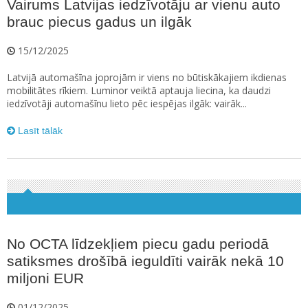
Vairums Latvijas iedzīvotāju ar vienu auto
brauc piecus gadus un ilgāk
15/12/2025
Latvijā automašīna joprojām ir viens no būtiskākajiem ikdienas
mobilitātes rīkiem. Luminor veiktā aptauja liecina, ka daudzi
iedzīvotāji automašīnu lieto pēc iespējas ilgāk: vairāk...
Lasīt tālāk
No OCTA līdzekļiem piecu gadu periodā
satiksmes drošībā ieguldīti vairāk nekā 10
miljoni EUR
01/12/2025