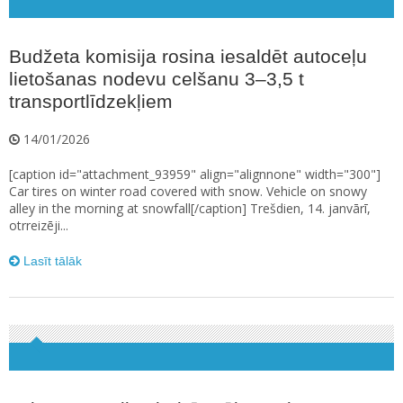
Budžeta komisija rosina iesaldēt autoceļu
lietošanas nodevu celšanu 3–3,5 t
transportlīdzekļiem
14/01/2026
[caption id="attachment_93959" align="alignnone" width="300"]
Car tires on winter road covered with snow. Vehicle on snowy
alley in the morning at snowfall[/caption] Trešdien, 14. janvārī,
otrreizēji...
Lasīt tālāk