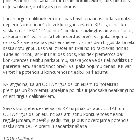
polises nodrošināšana katram transportlīdzeklim, kurš piedalās
ceļu satiksmē, ir obligāts pienākums.
Lai arī tirgus dalībniekiem ir rīcības brīvība naudas soda samaksai
nepieciešamo finanšu līdzekļu organizēšanā, KP atgādina, ka
saskaņā ar LESD 101. panta 1. punktu ir aizliegtas arī vienošanās,
ar kurām tieši vai netieši tiek noteiktas preču vai pakalpojumu
cenas. Šis vienošanās jēdziens ietver vismaz divu tirgus dalībnieku
saskaņotu gribu, kas var izrietēt arī tikai no to faktiskās rīcības.
Tādējādi rīcību, ar kuru naudas sods, kas tiek piemērots par
konkurences tiesību pārkāpumu, saskaņotā veidā tiek pārlikts uz
patērētājiem, sadārdzinot preču vai pakalpojumu cenas, KP var
vērtēt kā potenciālu konkurences tiesību pārkāpumu.
KP atgādina, ka arī OCTA tirgus dalībniekiem to noteiktās
prēmijas un šo prēmiju aprēķina politika ir jānosaka neatkarīgi no
citiem tirgus dalībniekiem.
Savas kompetences ietvaros KP turpinās uzraudzīt LTAB un
OCTA tirgus dalībnieku rīcības atbilstību konkurences tiesību
regulējumam, it sevišķi gadījumā, ja būs novērojama potenciāli
saskaņota OCTA prēmiju sadārdzināšana.
1,015 skatījumi