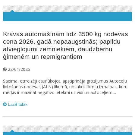
Kravas automašīnām līdz 3500 kg nodevas
cena 2026. gadā nepaaugstinās; papildu
atvieglojumi zemniekiem, daudzbērnu
ģimenēm un reemigrantiem
22/01/2026
Saeima, otrreizēji caurlūkojot, apstiprināja grozījumus Autoceļu
lietošanas nodevas (ALN) likumā, nosakot likmju izmaiņas, kuru
mērķis ir mazināt negatīvo ietekmi uz vidi un autoceļiem....
Lasīt tālāk