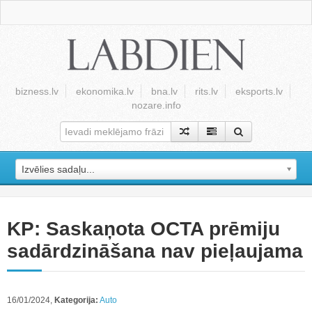
bizness.lv
ekonomika.lv
bna.lv
rits.lv
eksports.lv
nozare.info
Izvēlies sadaļu...
KP: Saskaņota OCTA prēmiju
sadārdzināšana nav pieļaujama
16/01/2024,
Kategorija:
Auto