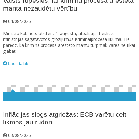
Valsts rūpēsies, lai kriminālprocesā arestētā
manta nezaudētu vērtību
04/08/2026
Ministru kabinets otrdien, 4. augustā, atbalstīja Tieslietu
ministrijas sagatavotos grozījumus Kriminālprocesa likumā. Tie
paredz, ka kriminālprocesā arestēto mantu turpmāk varēs ne tikai
glabāt,...
Lasīt tālāk
Inflācijas slogs atgriežas: ECB varētu celt
likmes jau rudenī
03/08/2026