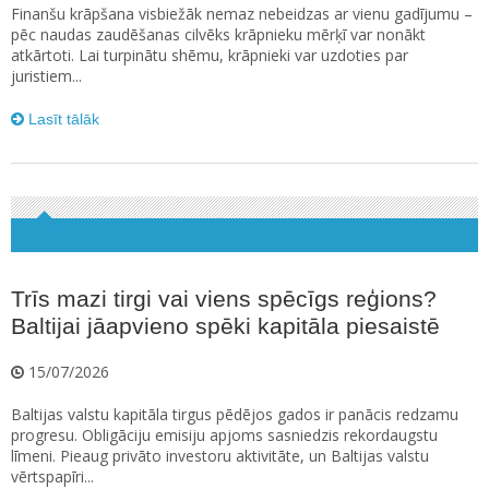
Finanšu krāpšana visbiežāk nemaz nebeidzas ar vienu gadījumu –
pēc naudas zaudēšanas cilvēks krāpnieku mērķī var nonākt
atkārtoti. Lai turpinātu shēmu, krāpnieki var uzdoties par
juristiem...
Lasīt tālāk
Trīs mazi tirgi vai viens spēcīgs reģions?
Baltijai jāapvieno spēki kapitāla piesaistē
15/07/2026
Baltijas valstu kapitāla tirgus pēdējos gados ir panācis redzamu
progresu. Obligāciju emisiju apjoms sasniedzis rekordaugstu
līmeni. Pieaug privāto investoru aktivitāte, un Baltijas valstu
vērtspapīri...