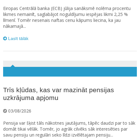
Eiropas Centrālā banka (ECB) jūlija sanāksmē nolēma procentu
likmes nemainīt, saglabājot noguldījumu iespējas likmi 2,25 %
līmenī. Tomēr nesenais naftas cenu kāpums liecina, ka jau
nākamajā...
Lasīt tālāk
Trīs kļūdas, kas var mazināt pensijas
uzkrājuma apjomu
03/08/2026
Pensija var šķist tāls nākotnes jautājums, tāpēc daudzi par to sāk
domāt tikai vēlāk. Tomēr, jo agrāk cilvēks sāk interesēties par
savu pensiju un regulāri seko līdzi izvēlētajam pensiju...