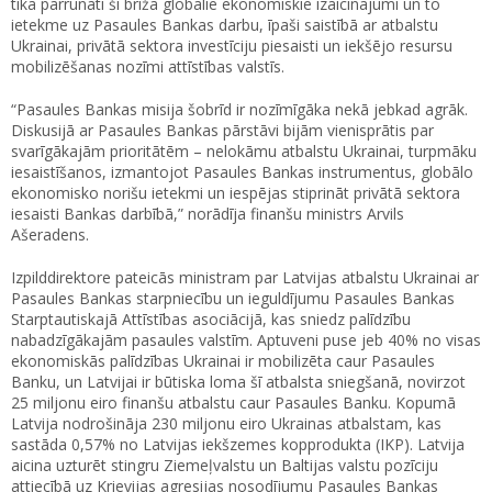
tika pārrunāti šī brīža globālie ekonomiskie izaicinājumi un to
ietekme uz Pasaules Bankas darbu, īpaši saistībā ar atbalstu
Ukrainai, privātā sektora investīciju piesaisti un iekšējo resursu
mobilizēšanas nozīmi attīstības valstīs.
“Pasaules Bankas misija šobrīd ir nozīmīgāka nekā jebkad agrāk.
Diskusijā ar Pasaules Bankas pārstāvi bijām vienisprātis par
svarīgākajām prioritātēm – nelokāmu atbalstu Ukrainai, turpmāku
iesaistīšanos, izmantojot Pasaules Bankas instrumentus, globālo
ekonomisko norišu ietekmi un iespējas stiprināt privātā sektora
iesaisti Bankas darbībā,” norādīja finanšu ministrs Arvils
Ašeradens.
Izpilddirektore pateicās ministram par Latvijas atbalstu Ukrainai ar
Pasaules Bankas starpniecību un ieguldījumu Pasaules Bankas
Starptautiskajā Attīstības asociācijā, kas sniedz palīdzību
nabadzīgākajām pasaules valstīm. Aptuveni puse jeb 40% no visas
ekonomiskās palīdzības Ukrainai ir mobilizēta caur Pasaules
Banku, un Latvijai ir būtiska loma šī atbalsta sniegšanā, novirzot
25 miljonu eiro finanšu atbalstu caur Pasaules Banku. Kopumā
Latvija nodrošināja 230 miljonu eiro Ukrainas atbalstam, kas
sastāda 0,57% no Latvijas iekšzemes kopprodukta (IKP). Latvija
aicina uzturēt stingru Ziemeļvalstu un Baltijas valstu pozīciju
attiecībā uz Krievijas agresijas nosodījumu Pasaules Bankas