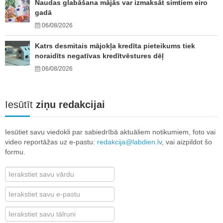
Naudas glabāšana mājās var izmaksāt simtiem eiro
gadā
06/08/2026
Katrs desmitais mājokļa kredīta pieteikums tiek
noraidīts negatīvas kredītvēstures dēļ
06/08/2026
Iesūtīt
ziņu redakcijai
Iesūtiet savu viedokli par sabiedrībā aktuāliem notikumiem, foto vai
video reportāžas uz e-pastu:
redakcija@labdien.lv
, vai aizpildot šo
formu.