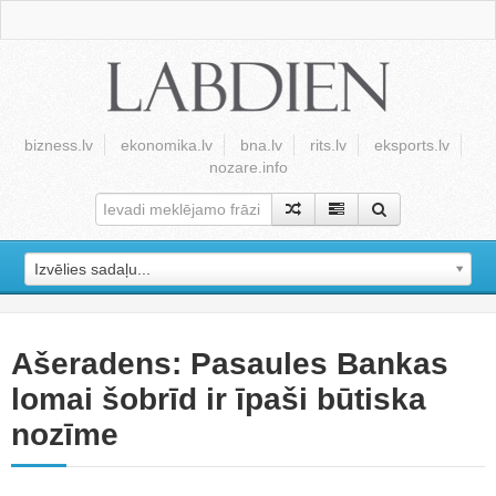
bizness.lv
ekonomika.lv
bna.lv
rits.lv
eksports.lv
nozare.info
Izvēlies sadaļu...
Ašeradens: Pasaules Bankas
lomai šobrīd ir īpaši būtiska
nozīme