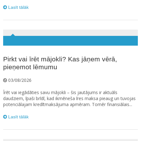
Lasīt tālāk
Pirkt vai īrēt mājokli? Kas jāņem vērā,
pieņemot lēmumu
03/08/2026
Īrēt vai iegādāties savu mājokli – šis jautājums ir aktuāls
daudziem, īpaši brīdī, kad ikmēneša īres maksa pieaug un tuvojas
potenciālajam kredītmaksājuma apmēram. Tomēr finansiālais...
Lasīt tālāk