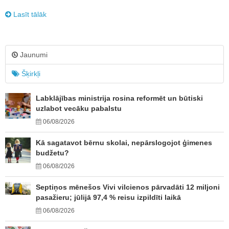
Lasīt tālāk
Jaunumi
Šķirkļi
Labklājības ministrija rosina reformēt un būtiski
uzlabot vecāku pabalstu
06/08/2026
Kā sagatavot bērnu skolai, nepārslogojot ģimenes
budžetu?
06/08/2026
Septiņos mēnešos Vivi vilcienos pārvadāti 12 miljoni
pasažieru; jūlijā 97,4 % reisu izpildīti laikā
06/08/2026