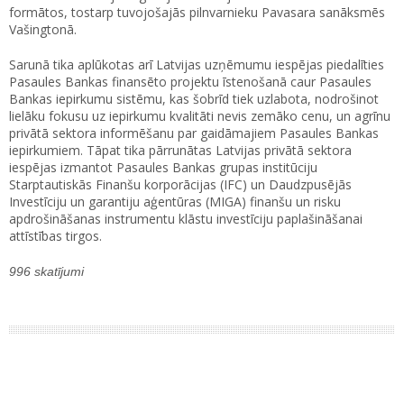
formātos, tostarp tuvojošajās pilnvarnieku Pavasara sanāksmēs
Vašingtonā.
Sarunā tika aplūkotas arī Latvijas uzņēmumu iespējas piedalīties
Pasaules Bankas finansēto projektu īstenošanā caur Pasaules
Bankas iepirkumu sistēmu, kas šobrīd tiek uzlabota, nodrošinot
lielāku fokusu uz iepirkumu kvalitāti nevis zemāko cenu, un agrīnu
privātā sektora informēšanu par gaidāmajiem Pasaules Bankas
iepirkumiem. Tāpat tika pārrunātas Latvijas privātā sektora
iespējas izmantot Pasaules Bankas grupas institūciju
Starptautiskās Finanšu korporācijas (IFC) un Daudzpusējās
Investīciju un garantiju aģentūras (MIGA) finanšu un risku
apdrošināšanas instrumentu klāstu investīciju paplašināšanai
attīstības tirgos.
996 skatījumi