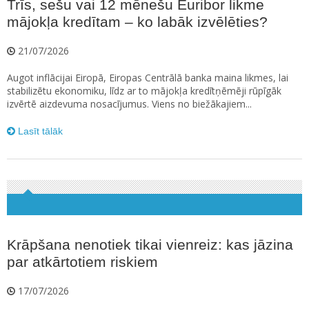
Trīs, sešu vai 12 mēnešu Euribor likme
mājokļa kredītam – ko labāk izvēlēties?
21/07/2026
Augot inflācijai Eiropā, Eiropas Centrālā banka maina likmes, lai
stabilizētu ekonomiku, līdz ar to mājokļa kredītņēmēji rūpīgāk
izvērtē aizdevuma nosacījumus. Viens no biežākajiem...
Lasīt tālāk
Krāpšana nenotiek tikai vienreiz: kas jāzina
par atkārtotiem riskiem
17/07/2026