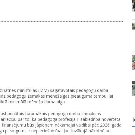
n zinātnes ministrijas (IZM) sagatavotais pedagogu darba
redz pedagogu zemākās mēnešalgas pieauguma tempu, lai
teiktā minimālā mēneša darba alga.
ā apstiprinātais turpmākais pedagogu darba samaksas
I
liecību par to, ka pedagoga profesija ir sabiedrībā novērtēta
ldu finansējumu būs jāpieņem nākamajai valdībai pēc 2026. gada
gu pieaugums ir nepieciešamība. Jau tuvākajā nākotnē un