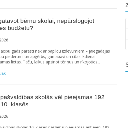
atavot bērnu skolai, nepārslogojot
es budžetu?
2026
ācību gads parasti nāk ar papildu izdevumiem – jāiegādājas
u piederumi un apģērbs, gan apavi un citas ikdienai
amas lietas. Taču, laikus apzinot tēriņus un rīkojoties...
ālāk
pašvaldības skolās vēl pieejamas 192
 10. klasēs
2026
valdības skolās 10. klasēs pašlaik ir pieejamas aptuveni 192