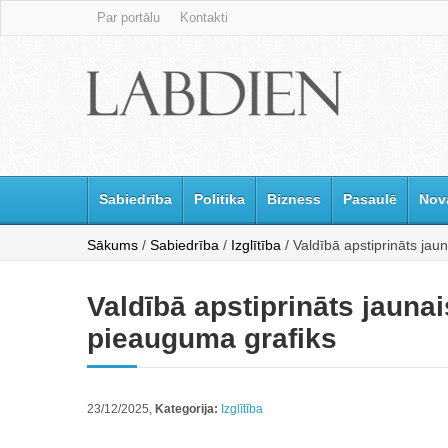
Par portālu
Kontakti
Sabiedrība
Politika
Bizness
Pasaulē
Nov
Sākums
/
Sabiedrība
/
Izglītība
/ Valdībā apstiprināts j
Valdībā apstiprināts jaun
pieauguma grafiks
23/12/2025,
Kategorija:
Izglītība