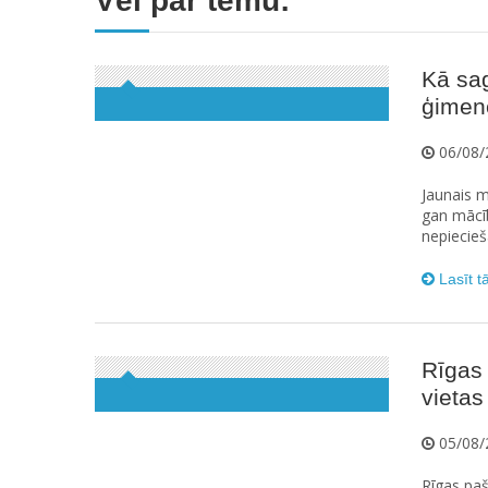
Vēl par tēmu:
Kā sag
ģimen
06/08/
Jaunais m
gan mācīb
nepiecieš
Lasīt t
Rīgas 
vietas
05/08/
Rīgas paš