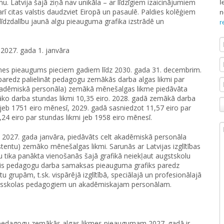
 Latvija šajā ziņā nav unikāla – ar līdzīgiem izaicinājumiem
I
rī citas valstis daudzviet Eiropā un pasaulē. Paldies kolēģiem
n
līdzdalību jaunā algu pieauguma grafika izstrādē un
r
2027. gada 1. janvāra
kmes pieaugums pieciem gadiem līdz 2030. gada 31. decembrim.
u paredz palielināt pedagogu zemākās darba algas likmi par
kadēmiskā personāla) zemākā mēnešalgas likme piedāvāta
āko darba stundas likmi 10,35 eiro. 2028. gadā zemākā darba
i jeb 1751 eiro mēnesī, 2029. gadā sasniedzot 11,57 eiro par
,24 eiro par stundas likmi jeb 1958 eiro mēnesī.
 2027. gada janvāra, piedāvāts celt akadēmiskā personāla
stentu) zemāko mēnešalgas likmi. Sarunās ar Latvijas izglītības
ju tika panākta vienošanās šajā grafikā neiekļaut augstskolu
tais pedagogu darba samaksas pieauguma grafiks paredz
upām, t.sk. vispārējā izglītībā, speciālajā un profesionālajā
, pirmsskolas pedagogiem un akadēmiskajam personālam.
 pedagogu zemākās algas likmes pieaugumam 2027. gadā ir