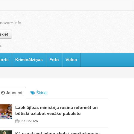
nozare.info
klēt
a
orts
Kriminālziņas
Foto
Video
Jaunumi
Šķirkļi
Labklājības ministrija rosina reformēt un
būtiski uzlabot vecāku pabalstu
06/08/2026
Kā sagatavot bērnu skolai, nepārslogojot