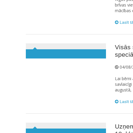
brīvas vi
mācības c
Lasīt t
Visās 
speci
04/08/
Lai bērn
savlaicīgi
augustā, a
Lasīt t
Uzņem