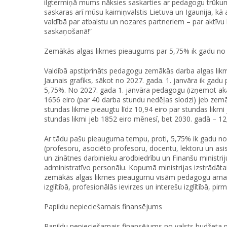
ilgtermiņā mums nāksies saskarties ar pedagogu trūkumu.
saskaras arī mūsu kaimiņvalstis Lietuva un Igaunija, kā a
valdībā par atbalstu un nozares partneriem – par aktīvu 
saskaņošanā!”
Zemākās algas likmes pieaugums par 5,75% ik gadu no 
Valdībā apstiprināts pedagogu zemākās darba algas li
Jaunais grafiks, sākot no 2027. gada. 1. janvāra ik gad
5,75%. No 2027. gada 1. janvāra pedagogu (izņemot a
1656 eiro (par 40 darba stundu nedēļas slodzi) jeb zem
stundas likme pieaugtu līdz 10,94 eiro par stundas likm
stundas likmi jeb 1852 eiro mēnesī, bet 2030. gadā – 12
Ar tādu pašu pieauguma tempu, proti, 5,75% ik gadu no
(profesoru, asociēto profesoru, docentu, lektoru un asi
un zinātnes darbinieku arodbiedrību un Finanšu ministri
administratīvo personālu. Kopumā ministrijas izstrādā
zemākās algas likmes pieaugumu visām pedagogu amatu gr
izglītībā, profesionālās ievirzes un interešu izglītībā
Papildu nepieciešamais finansējums
Papildu nepieciešamais finansējums no valsts budžeta