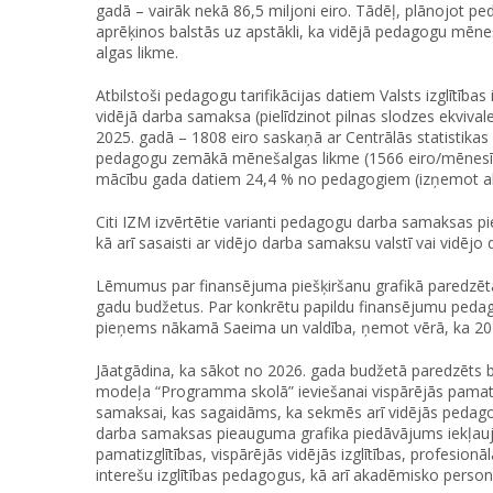
gadā – vairāk nekā 86,5 miljoni eiro. Tādēļ, plānojot 
aprēķinos balstās uz apstākli, ka vidējā pedagogu mēn
algas likme.
Atbilstoši pedagogu tarifikācijas datiem Valsts izglītī
vidējā darba samaksa (pielīdzinot pilnas slodzes ekvivale
2025. gadā – 1808 eiro saskaņā ar Centrālās statistikas 
pedagogu zemākā mēnešalgas likme (1566 eiro/mēnesī pa
mācību gada datiem 24,4 % no pedagogiem (izņemot a
Citi IZM izvērtētie varianti pedagogu darba samaksas p
kā arī sasaisti ar vidējo darba samaksu valstī vai vidēj
Lēmumus par finansējuma piešķiršanu grafikā paredzē
gadu budžetus. Par konkrētu papildu finansējumu ped
pieņems nākamā Saeima un valdība, ņemot vērā, ka 2026
Jāatgādina, ka sākot no 2026. gada budžetā paredzēts
modeļa “Programma skolā” ieviešanai vispārējās pamatiz
samaksai, kas sagaidāms, ka sekmēs arī vidējās peda
darba samaksas pieauguma grafika piedāvājums iekļauj 
pamatizglītības, vispārējās vidējās izglītības, profesionālā
interešu izglītības pedagogus, kā arī akadēmisko person