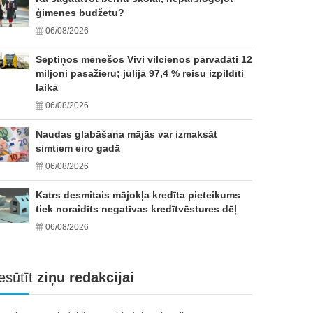
ģimenes budžetu?
06/08/2026
Septiņos mēnešos Vivi vilcienos pārvadāti 12
miljoni pasažieru; jūlijā 97,4 % reisu izpildīti
laikā
06/08/2026
Naudas glabāšana mājās var izmaksāt
simtiem eiro gadā
06/08/2026
Katrs desmitais mājokļa kredīta pieteikums
tiek noraidīts negatīvas kredītvēstures dēļ
06/08/2026
esūtīt
ziņu redakcijai