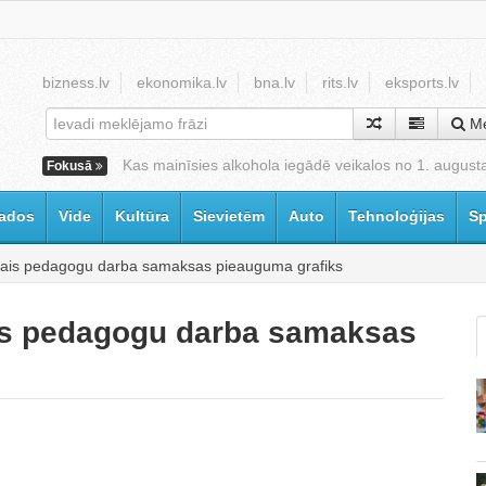
bizness.lv
ekonomika.lv
bna.lv
rits.lv
eksports.lv
Me
Kas mainīsies alkohola iegādē veikalos no 1. august
Fokusā
ados
Vide
Kultūra
Sievietēm
Auto
Tehnoloģijas
Sp
aunais pedagogu darba samaksas pieauguma grafiks
ais pedagogu darba samaksas