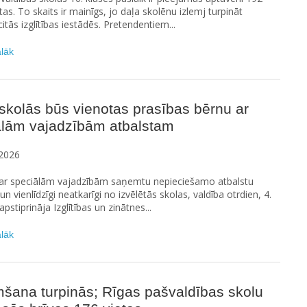
etas. To skaits ir mainīgs, jo daļa skolēnu izlemj turpināt
itās izglītības iestādēs. Pretendentiem...
ālāk
skolās būs vienotas prasības bērnu ar
ālām vajadzībām atbalstam
2026
i ar speciālām vajadzībām saņemtu nepieciešamo atbalstu
 un vienlīdzīgi neatkarīgi no izvēlētās skolas, valdība otrdien, 4.
pstiprināja Izglītības un zinātnes...
ālāk
šana turpinās; Rīgas pašvaldības skolu