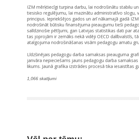
IZM mērķtiecīgi turpina darbu, lai nodrošinātu stabilu 
tiesisko regulējumu, lai mazinātu administratīvo slogu
principus. Iepriekšējos gados un arī nākamajā gadā IZM
nodrošināt būtisku finansējuma pieaugumu tieši pedag
salīdzinošie pētījumi, gan Latvijas statistikas dati par 
tas joprojām ir zemāks nekā vidēji OECD dalībvalstīs, tād
atalgojuma nodrošināšanas visām pedagogu amatu gr
Līdzšinējais pedagogu darba samaksas pieauguma grafik
janvāra nepieciešams jauns pedagogu darba samaksas pi
likums. Jaunā grafika izstrādes procesā tika iesaistītas g
1,066 skatījumi