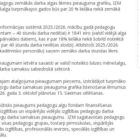
pedagogu zemākās darba algas likmes pieauguma grafiku, IZM
ešalga turpmākajos gados būs par 20 % lielāka nekā zemākā
bas informācijas sistēmā 2025./2026. mācību gadā pedagogu
ntam – 40 stundu darba nedēļai) ir 1841 eiro (valstī vidējā alga
pārvaldes datiem), kas ir par 18% lielāka nekā šobrīd noteiktā
r 40 stundu darba nedēļas slodzi). Atbilstoši 2025./2026.
kadēmisko personālu) saņem zemāko darba stundas likmi.
ieaugumam ietvēra sasaisti ar valstī noteikto bāzes mēnešalgu,
o darba samaksu sabiedriskā sektorā .
tajam atalgojuma pieaugumam pieņems, izstrādājot turpmāko
agogu darba samaksas pieauguma grafika īstenošanai lēmumus
. gada 3. oktobrī plānotas 15. Saeimas vēlēšanas.
 būtisks pieaugums pedagogu algu fondam finansēšanas
glītības un vispārējās vidējās izglītības pedagogu darba
gogu darba samaksas pieaugumu . IZM sagatavotais pedagogu
visas pedagogu grupas, tostarp pirmsskolas, vispārējās
s izglītības, profesionālās ievirzes, speciālās izglītības un
ālu.