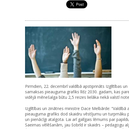
Pirmdien, 22. decembrī valdībā apstiprināts Izglītības u
samaksas pieauguma grafiks līdz 2030. gadam, kas pa
vidējā mēnešalga būtu 2,5 reizes lielāka nekā valstī no
Izglītības un zinātnes ministre Dace Melbārde: “Valdīb
pieauguma grafiks dod skaidru vēstījumu un turpmāku pār
un pienācīgi atalgota. Lai arī galīgais lēmums par papi
Saeimas vēlēšanām, jau šobrīd ir skaidrs – pedagogu al