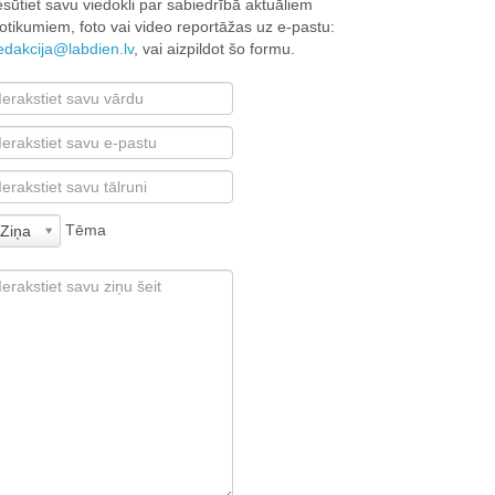
esūtiet savu viedokli par sabiedrībā aktuāliem
otikumiem, foto vai video reportāžas uz e-pastu:
edakcija@labdien.lv
, vai aizpildot šo formu.
Tēma
Ziņa