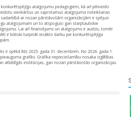
un konkurētspējīgu atalgojumu pedagogiem, kā arī pilnveido
, veidotu vienkāršus un saprotamus atalgojuma noteikšanas
 sadarbībā ar nozari pārstāvošām organizācijām ir spējusi
ogu atalgojumam un to atspoguļo gan starptautiskie
atalgojumu. Lai arī finansējums un atalgojums ir audzis, tomēr
ēļ ir būtiski turpināt iesākto darbu pie konkurētspējīga
upām.
s ir spēkā līdz 2025. gada 31. decembrim. No 2026. gada 1.
eauguma grafiks. Grafika nepieciešamību nosaka Izglītības
an atbildīgās institūcijas, gan nozari pārstāvošās organizācijas.