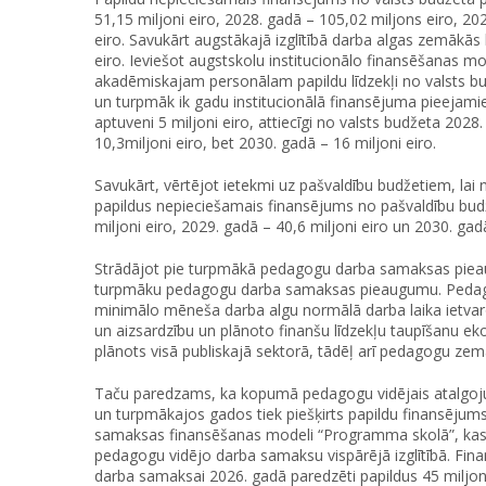
51,15 miljoni eiro, 2028. gadā – 105,02 miljons eiro, 20
eiro. Savukārt augstākajā izglītībā darba algas zemākās 
eiro. Ieviešot augstskolu institucionālo finansēšanas 
akadēmiskajam personālam papildu līdzekļi no valsts 
un turpmāk ik gadu institucionālā finansējuma pieejami
aptuveni 5 miljoni eiro, attiecīgi no valsts budžeta 2028
10,3miljoni eiro, bet 2030. gadā – 16 miljoni eiro.
Savukārt, vērtējot ietekmi uz pašvaldību budžetiem, lai
papildus nepieciešamais finansējums no pašvaldību budž
miljoni eiro, 2029. gadā – 40,6 miljoni eiro un 2030. gadā
Strādājot pie turpmākā pedagogu darba samaksas pieaug
turpmāku pedagogu darba samaksas pieaugumu. Pedagog
minimālo mēneša darba algu normālā darba laika ietvaro
un aizsardzību un plānoto finanšu līdzekļu taupīšanu e
plānots visā publiskajā sektorā, tādēļ arī pedagogu 
Taču paredzams, ka kopumā pedagogu vidējais atalgoju
un turpmākajos gados tiek piešķirts papildu finansēju
samaksas finansēšanas modeli “Programma skolā”, kas 
pedagogu vidējo darba samaksu vispārējā izglītībā. F
darba samaksai 2026. gadā paredzēti papildus 45 miljoni 