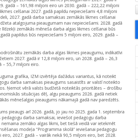
29. gadā – 161,98 miljoni eiro un 2030. gadā – 222,22 miljoni
likmes celšanai 2027. gadā papildu nepieciešami 4,8 miljoni
modeli, 2027. gadā darba samaksas zemākās likmes celšanai
budžeta atalgojuma pieaugumam nav nepieciešami. 2028. gadā
e līdzekļi zemākās mēneša darba algas likmes celšanai būs
. gadā papildus būs nepieciešami 5 miljoni eiro, 2029. gadā –
 nodrošinātu zemākās darba algas likmes pieaugumu, indikatīvi
etiem 2027. gadā ir 12,8 miljoni eiro, un 2028. gadā – 26,3
 – 55,7 miljoni eiro.
uma grafika, IZM izvērtēja dažādus variantus, kā noteikt
u darba samaksas pieaugums sasaistīts ar valstī noteikto
s. Ņemot vērā valsts budžetā noteiktās prioritātes – drošību
konomiskās situācijas dēļ, algu pieaugums 2026. gadā netiek
zemākās mēnešalgas pieaugums nākamajā gadā nav paredzēts.
ms pieaugs arī 2026. gadā, jo jau no 2025. gada 1. septembra
ms pedagogu darba samaksai, ieviešot pedagogu darba
nemaina zemāko algas likmi, bet tiešā veidā var ietekmēt
inansēšanas modeļa “Programma skolā” ieviešanai pedagogu
eiro, 2027. gadā – vairāk nekā 90,5 miljoni eiro, bet 2028.