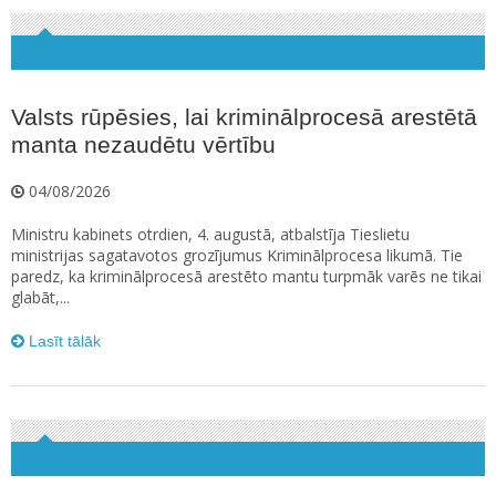
Valsts rūpēsies, lai kriminālprocesā arestētā
manta nezaudētu vērtību
04/08/2026
Ministru kabinets otrdien, 4. augustā, atbalstīja Tieslietu
ministrijas sagatavotos grozījumus Kriminālprocesa likumā. Tie
paredz, ka kriminālprocesā arestēto mantu turpmāk varēs ne tikai
glabāt,...
Lasīt tālāk