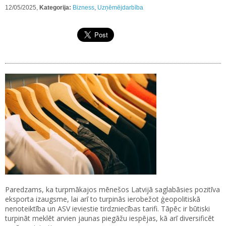
12/05/2025,
Kategorija:
Bizness
,
Uzņēmējdarbība
Paredzams, ka turpmākajos mēnešos Latvijā saglabāsies pozitīva
eksporta izaugsme, lai arī to turpinās ierobežot ģeopolitiskā
nenoteiktība un ASV ieviestie tirdzniecības tarifi. Tāpēc ir būtiski
turpināt meklēt arvien jaunas piegāžu iespējas, kā arī diversificēt