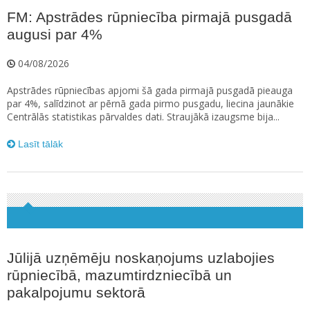
FM: Apstrādes rūpniecība pirmajā pusgadā
augusi par 4%
04/08/2026
Apstrādes rūpniecības apjomi šā gada pirmajā pusgadā pieauga
par 4%, salīdzinot ar pērnā gada pirmo pusgadu, liecina jaunākie
Centrālās statistikas pārvaldes dati. Straujākā izaugsme bija...
Lasīt tālāk
Jūlijā uzņēmēju noskaņojums uzlabojies
rūpniecībā, mazumtirdzniecībā un
pakalpojumu sektorā