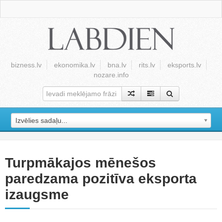
bizness.lv
ekonomika.lv
bna.lv
rits.lv
eksports.lv
nozare.info
Izvēlies sadaļu...
Turpmākajos mēnešos
paredzama pozitīva eksporta
izaugsme