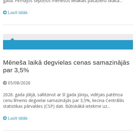
gadā. Pirmajos septiņos mēnešos lielākais pasažieru skaita...
Lasīt tālāk
Mēneša laikā degvielas cenas samazinājās
par 3,5%
05/08/2026
2026. gada jūlijā, salīdzinot ar šī gada jūniju, vidējais patēriņa
cenu līmenis degvielai samazinājās par 3,5%, liecina Centrālās
statistikas pārvaldes (CSP) dati. Būtiskākā ietekme uz...
Lasīt tālāk