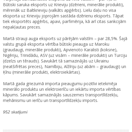
Būtiski saruka eksports uz Krieviju (dzērieni, minerālie produkti),
mērenāk uz Baltkrieviju (valkāts apģērbs). Lielu daļu no visa
eksporta uz Krieviju joprojām sastāda dzērienu eksports. Tāpat
tiek eksportēts apģērbs, apavi, parfimērija, kā arī citas sankcijām
nepakļautas preces.
Martā strauji auga eksports uz pārējām valstīm – par 28,5%. Šajā
valstu grupā eksporta vērtība būtiski pieauga uz Maroku
(graudaugi, minerālie produkti), Apvienoto Karalisti (koksne),
Nigēriju, Trinidādu, ASV (uz visām – minerālie produkti) un Turciju
(dzelzs un tērauds). Savukārt tā samazinājās uz Ukrainu
(neatšifrētas preces), Namībiju, Alžīriju (uz abām – graudaugi) un
Ķīnu (minerālie produkti, elektroiekārtas).
Martā gada griezumā importa pieaugumu pozitīvi ietekmēja
minerālo produktu un elektroierīču un iekārtu importa vērtības
kāpums. Savukārt samazinājās sauszemes transportlīdzekļu,
mehānismu un ierīču un transportlīdzekļu imports.
952 skatījumi