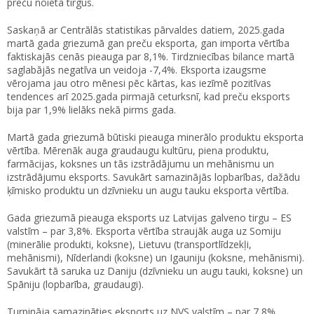
preču noieta tirgus.
Saskaņā ar Centrālās statistikas pārvaldes datiem, 2025.gada
martā gada griezumā gan preču eksporta, gan importa vērtība
faktiskajās cenās pieauga par 8,1%. Tirdzniecības bilance martā
saglabājās negatīva un veidoja -7,4%. Eksporta izaugsme
vērojama jau otro mēnesi pēc kārtas, kas iezīmē pozitīvas
tendences arī 2025.gada pirmajā ceturksnī, kad preču eksports
bija par 1,9% lielāks nekā pirms gada.
Martā gada griezumā būtiski pieauga minerālo produktu eksporta
vērtība. Mērenāk auga graudaugu kultūru, piena produktu,
farmācijas, koksnes un tās izstrādājumu un mehānismu un
izstrādājumu eksports. Savukārt samazinājās lopbarības, dažādu
ķīmisko produktu un dzīvnieku un augu tauku eksporta vērtība.
Gada griezumā pieauga eksports uz Latvijas galveno tirgu – ES
valstīm – par 3,8%. Eksporta vērtība straujāk auga uz Somiju
(minerālie produkti, koksne), Lietuvu (transportlīdzekļi,
mehānismi), Nīderlandi (koksne) un Igauniju (koksne, mehānismi).
Savukārt tā saruka uz Daniju (dzīvnieku un augu tauki, koksne) un
Spāniju (lopbarība, graudaugi).
Turpināja samazināties eksports uz NVS valstīm – par 7,8%.