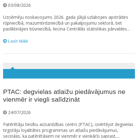
03/08/2026
Uzņēmēju noskaņojums 2026. gada jūlijā uzlabojies apstrādes
rūpniecībā, mazumtirdzniecībā un pakalpojumu sektorā, bet
pasliktinājies būvniecībā, liecina Centrālās statistikas pārvaldes...
Lasīt tālāk
PTAC: degvielas atlaižu piedāvājumus ne
vienmēr ir viegli salīdzināt
24/07/2026
Patērētāju tiesību aizsardzības centrs (PTAC), izvērtējot degvielas
tirgotāju lojalitātes programmas un atlaižu piedāvājumus,
secinājis, ka patērētājiem ne vienmēr ir vienkārši saprast,...