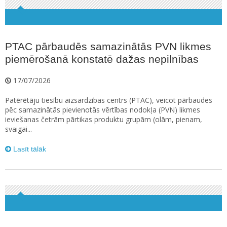
PTAC pārbaudēs samazinātās PVN likmes
piemērošanā konstatē dažas nepilnības
17/07/2026
Patērētāju tiesību aizsardzības centrs (PTAC), veicot pārbaudes
pēc samazinātās pievienotās vērtības nodokļa (PVN) likmes
ieviešanas četrām pārtikas produktu grupām (olām, pienam,
svaigai...
Lasīt tālāk