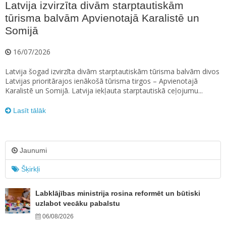
Latvija izvirzīta divām starptautiskām
tūrisma balvām Apvienotajā Karalistē un
Somijā
16/07/2026
Latvija šogad izvirzīta divām starptautiskām tūrisma balvām divos
Latvijas prioritārajos ienākošā tūrisma tirgos – Apvienotajā
Karalistē un Somijā. Latvija iekļauta starptautiskā ceļojumu...
Lasīt tālāk
Jaunumi
Šķirkļi
Labklājības ministrija rosina reformēt un būtiski
uzlabot vecāku pabalstu
06/08/2026