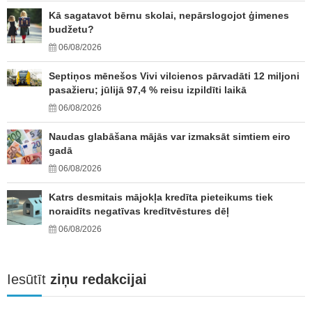
Kā sagatavot bērnu skolai, nepārslogojot ģimenes
budžetu?
06/08/2026
Septiņos mēnešos Vivi vilcienos pārvadāti 12 miljoni
pasažieru; jūlijā 97,4 % reisu izpildīti laikā
06/08/2026
Naudas glabāšana mājās var izmaksāt simtiem eiro
gadā
06/08/2026
Katrs desmitais mājokļa kredīta pieteikums tiek
noraidīts negatīvas kredītvēstures dēļ
06/08/2026
Iesūtīt
ziņu redakcijai