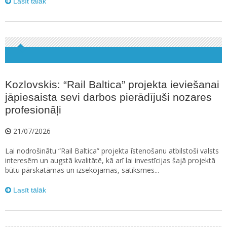
Lasīt tālāk
Kozlovskis: “Rail Baltica” projekta ieviešanai
jāpiesaista sevi darbos pierādījuši nozares
profesionāļi
21/07/2026
Lai nodrošinātu “Rail Baltica” projekta īstenošanu atbilstoši valsts
interesēm un augstā kvalitātē, kā arī lai investīcijas šajā projektā
būtu pārskatāmas un izsekojamas, satiksmes...
Lasīt tālāk