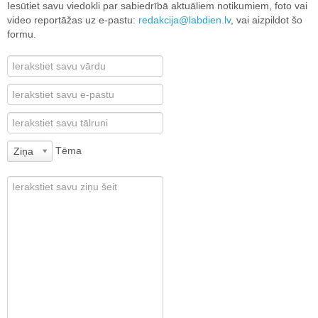
Iesūtiet savu viedokli par sabiedrībā aktuāliem notikumiem, foto vai
video reportāžas uz e-pastu:
redakcija@labdien.lv
, vai aizpildot šo
formu.
Tēma
Ziņa